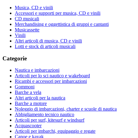
Musica, CD e vinili
Accessori e supporti per musica, CD e vinili
CD musicali
Merchandising e oggettistica di gruppi e cantanti
Musicassette
Vinili
Altri articoli di musica, CD e vinili
Lotti e stock di articoli musicali
Categorie
Nautica e imbarcazioni
Articoli per lo sci nautico e wakeboard
Ricambi e accessori per imbarcazioni
Gommoni
Barche a vela
Altri articoli per la nautica
Barche a motore
Noleggio di imbarcazioni, charter e scuole di nautica
Abbigliamento tecnico nautico
Articoli per surf, kitesurf e windsurf
Acquascooter
Articoli per imbarchi, equipaggio e regate
Canoe e kayak