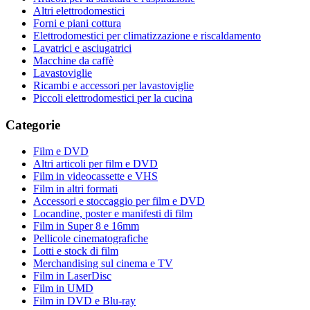
Altri elettrodomestici
Forni e piani cottura
Elettrodomestici per climatizzazione e riscaldamento
Lavatrici e asciugatrici
Macchine da caffè
Lavastoviglie
Ricambi e accessori per lavastoviglie
Piccoli elettrodomestici per la cucina
Categorie
Film e DVD
Altri articoli per film e DVD
Film in videocassette e VHS
Film in altri formati
Accessori e stoccaggio per film e DVD
Locandine, poster e manifesti di film
Film in Super 8 e 16mm
Pellicole cinematografiche
Lotti e stock di film
Merchandising sul cinema e TV
Film in LaserDisc
Film in UMD
Film in DVD e Blu-ray