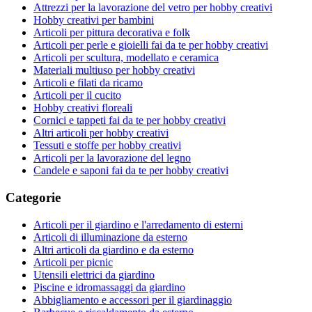
Attrezzi per la lavorazione del vetro per hobby creativi
Hobby creativi per bambini
Articoli per pittura decorativa e folk
Articoli per perle e gioielli fai da te per hobby creativi
Articoli per scultura, modellato e ceramica
Materiali multiuso per hobby creativi
Articoli e filati da ricamo
Articoli per il cucito
Hobby creativi floreali
Cornici e tappeti fai da te per hobby creativi
Altri articoli per hobby creativi
Tessuti e stoffe per hobby creativi
Articoli per la lavorazione del legno
Candele e saponi fai da te per hobby creativi
Categorie
Articoli per il giardino e l'arredamento di esterni
Articoli di illuminazione da esterno
Altri articoli da giardino e da esterno
Articoli per picnic
Utensili elettrici da giardino
Piscine e idromassaggi da giardino
Abbigliamento e accessori per il giardinaggio