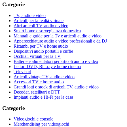
Categorie
TV, audio e video
Articoli per la realtà virtuale
Altri articoli TV, audio e video
Smart home e sorveglianza domestica
Manuali e guide per la Tv e articoli audio e video
Apparecchiature audio e video professionali e da DJ
Ricambi per TV e home audio
Dispositivi audio portatili e cuffie
Occhiali virtuali per la TV
Batterie e alimentatori per articoli audio e video
Lettori DVD, Blu-ray e home cinema
Televisori
Articoli vintage TV, audio e video
Accessori TV e home audio
Grandi lotti e stock di articoli TV, audio e video
Decoder, satellitari e DTT
Impianti audio e Hi-Fi per la casa
Categorie
Videogiochi e console
Merchandising per videogiochi