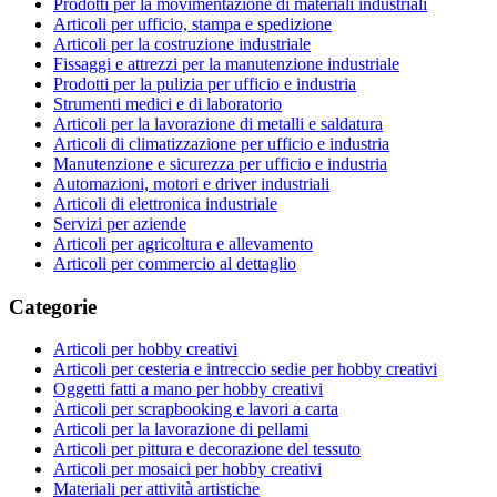
Prodotti per la movimentazione di materiali industriali
Articoli per ufficio, stampa e spedizione
Articoli per la costruzione industriale
Fissaggi e attrezzi per la manutenzione industriale
Prodotti per la pulizia per ufficio e industria
Strumenti medici e di laboratorio
Articoli per la lavorazione di metalli e saldatura
Articoli di climatizzazione per ufficio e industria
Manutenzione e sicurezza per ufficio e industria
Automazioni, motori e driver industriali
Articoli di elettronica industriale
Servizi per aziende
Articoli per agricoltura e allevamento
Articoli per commercio al dettaglio
Categorie
Articoli per hobby creativi
Articoli per cesteria e intreccio sedie per hobby creativi
Oggetti fatti a mano per hobby creativi
Articoli per scrapbooking e lavori a carta
Articoli per la lavorazione di pellami
Articoli per pittura e decorazione del tessuto
Articoli per mosaici per hobby creativi
Materiali per attività artistiche