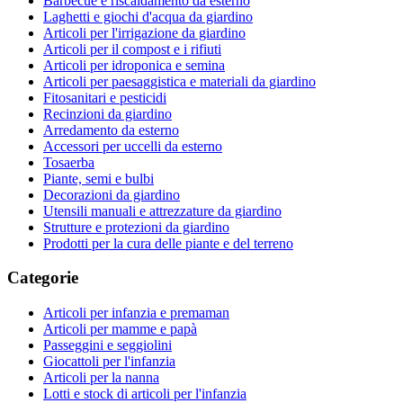
Barbecue e riscaldamento da esterno
Laghetti e giochi d'acqua da giardino
Articoli per l'irrigazione da giardino
Articoli per il compost e i rifiuti
Articoli per idroponica e semina
Articoli per paesaggistica e materiali da giardino
Fitosanitari e pesticidi
Recinzioni da giardino
Arredamento da esterno
Accessori per uccelli da esterno
Tosaerba
Piante, semi e bulbi
Decorazioni da giardino
Utensili manuali e attrezzature da giardino
Strutture e protezioni da giardino
Prodotti per la cura delle piante e del terreno
Categorie
Articoli per infanzia e premaman
Articoli per mamme e papà
Passeggini e seggiolini
Giocattoli per l'infanzia
Articoli per la nanna
Lotti e stock di articoli per l'infanzia