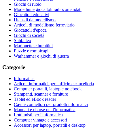
Giochi di ruolo
Modellini e giocattoli radiocomandati
Giocattoli educativi
Utensili da modellismo
Articoli di modellismo ferroviario
Giocattoli d'epoca
Giochi di società
Subbuteo
Marionette e burattini
Puzzle e rompicapi
Warhammer e giochi di guerra
Categorie
Informatica
Articoli informatici per l'ufficio e cancelleria
Computer portatili, laptop e notebook
Stampanti, scanner e forniture
Tablet ed eBook reader
Cavi e connettori per prodotti informatici
Manuali e risorse per l'informatica
Lotti misti per l'informatica
Computer vintage e accessori
Accessori per laptop, portatili e desktop