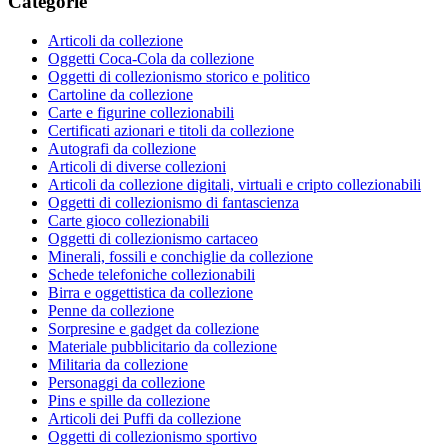
Categorie
Articoli da collezione
Oggetti Coca-Cola da collezione
Oggetti di collezionismo storico e politico
Cartoline da collezione
Carte e figurine collezionabili
Certificati azionari e titoli da collezione
Autografi da collezione
Articoli di diverse collezioni
Articoli da collezione digitali, virtuali e cripto collezionabili
Oggetti di collezionismo di fantascienza
Carte gioco collezionabili
Oggetti di collezionismo cartaceo
Minerali, fossili e conchiglie da collezione
Schede telefoniche collezionabili
Birra e oggettistica da collezione
Penne da collezione
Sorpresine e gadget da collezione
Materiale pubblicitario da collezione
Militaria da collezione
Personaggi da collezione
Pins e spille da collezione
Articoli dei Puffi da collezione
Oggetti di collezionismo sportivo