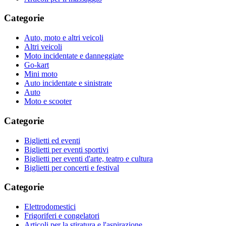
Categorie
Auto, moto e altri veicoli
Altri veicoli
Moto incidentate e danneggiate
Go-kart
Mini moto
Auto incidentate e sinistrate
Auto
Moto e scooter
Categorie
Biglietti ed eventi
Biglietti per eventi sportivi
Biglietti per eventi d'arte, teatro e cultura
Biglietti per concerti e festival
Categorie
Elettrodomestici
Frigoriferi e congelatori
Articoli per la stiratura e l'aspirazione