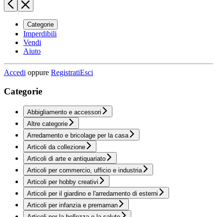
Categorie
Imperdibili
Vendi
Aiuto
Accedi
oppure
Registrati
Esci
Categorie
Abbigliamento e accessori
Altre categorie
Arredamento e bricolage per la casa
Articoli da collezione
Articoli di arte e antiquariato
Articoli per commercio, ufficio e industria
Articoli per hobby creativi
Articoli per il giardino e l'arredamento di esterni
Articoli per infanzia e premaman
Articoli per la bellezza e la salute