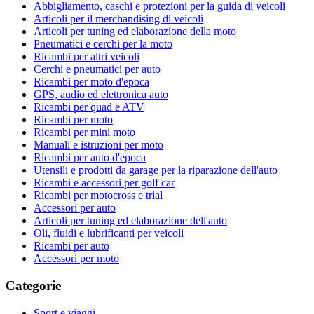
Abbigliamento, caschi e protezioni per la guida di veicoli
Articoli per il merchandising di veicoli
Articoli per tuning ed elaborazione della moto
Pneumatici e cerchi per la moto
Ricambi per altri veicoli
Cerchi e pneumatici per auto
Ricambi per moto d'epoca
GPS, audio ed elettronica auto
Ricambi per quad e ATV
Ricambi per moto
Ricambi per mini moto
Manuali e istruzioni per moto
Ricambi per auto d'epoca
Utensili e prodotti da garage per la riparazione dell'auto
Ricambi e accessori per golf car
Ricambi per motocross e trial
Accessori per auto
Articoli per tuning ed elaborazione dell'auto
Oli, fluidi e lubrificanti per veicoli
Ricambi per auto
Accessori per moto
Categorie
Sport e viaggi