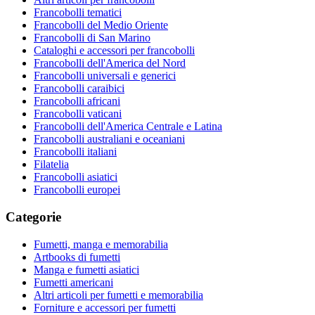
Francobolli tematici
Francobolli del Medio Oriente
Francobolli di San Marino
Cataloghi e accessori per francobolli
Francobolli dell'America del Nord
Francobolli universali e generici
Francobolli caraibici
Francobolli africani
Francobolli vaticani
Francobolli dell'America Centrale e Latina
Francobolli australiani e oceaniani
Francobolli italiani
Filatelia
Francobolli asiatici
Francobolli europei
Categorie
Fumetti, manga e memorabilia
Artbooks di fumetti
Manga e fumetti asiatici
Fumetti americani
Altri articoli per fumetti e memorabilia
Forniture e accessori per fumetti