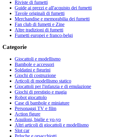
Riviste di fumetti
Guide ai prezzi e all'acquisto dei fumetti
Tavole originali di fumetti
Merchandise e memorabilia dei fumetti
Fan club di fumetti e Zine
Altre tradizioni di fumetti
Fumetti europei e franco-belgi
Categorie
Giocattoli e modellismo
Bambole e accessori
Soldatini e figurini
Giochi di costruzione
Articoli di modellismo statico
Giocattoli per l'infanzia e di emulazione
Giochi di prestigio e magia
Robot giocattolo
Case di bambole e miniature
Personaggi TV e film
Action figure
Aquiloni, biglie e yo-yo
Altri articoli di giocattoli e modellismo
Slot car
Peluche e orsacchiotti