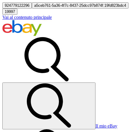
924779122296
a5ceb761-5a36-4f7c-8437-25dcc97b874f:19fd823bdc4
19997
Vai al contenuto principale
Il mio eBay