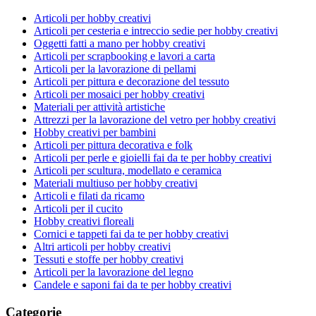
Articoli per hobby creativi
Articoli per cesteria e intreccio sedie per hobby creativi
Oggetti fatti a mano per hobby creativi
Articoli per scrapbooking e lavori a carta
Articoli per la lavorazione di pellami
Articoli per pittura e decorazione del tessuto
Articoli per mosaici per hobby creativi
Materiali per attività artistiche
Attrezzi per la lavorazione del vetro per hobby creativi
Hobby creativi per bambini
Articoli per pittura decorativa e folk
Articoli per perle e gioielli fai da te per hobby creativi
Articoli per scultura, modellato e ceramica
Materiali multiuso per hobby creativi
Articoli e filati da ricamo
Articoli per il cucito
Hobby creativi floreali
Cornici e tappeti fai da te per hobby creativi
Altri articoli per hobby creativi
Tessuti e stoffe per hobby creativi
Articoli per la lavorazione del legno
Candele e saponi fai da te per hobby creativi
Categorie