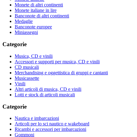
Monete di altri continenti
Monete italiane in lire
Banconote di altri continenti
Medaglie
Banconote europee
Miniassegni
Categorie
Musica, CD e vinili
Accessori e supporti per musica, CD e vinili
CD musicali
Merchandising e oggettistica di gruppi e cantanti
Musicassette
Vinili
Altri articoli di musica, CD e vinili
Lotti e stock di articoli musicali
Categorie
Nautica e imbarcazioni
Articoli per lo sci nautico e wakeboard
Ricambi e accessori per imbarcazioni
Gommoni