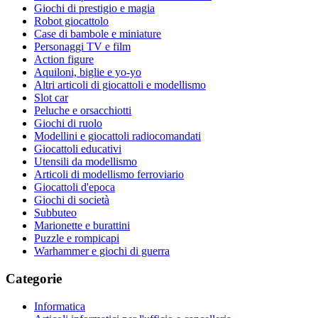
Giochi di prestigio e magia
Robot giocattolo
Case di bambole e miniature
Personaggi TV e film
Action figure
Aquiloni, biglie e yo-yo
Altri articoli di giocattoli e modellismo
Slot car
Peluche e orsacchiotti
Giochi di ruolo
Modellini e giocattoli radiocomandati
Giocattoli educativi
Utensili da modellismo
Articoli di modellismo ferroviario
Giocattoli d'epoca
Giochi di società
Subbuteo
Marionette e burattini
Puzzle e rompicapi
Warhammer e giochi di guerra
Categorie
Informatica