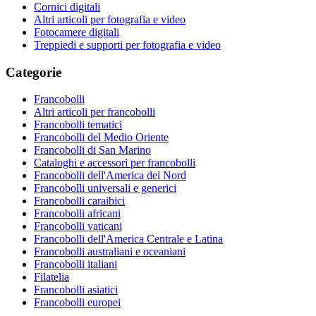
Cornici digitali
Altri articoli per fotografia e video
Fotocamere digitali
Treppiedi e supporti per fotografia e video
Categorie
Francobolli
Altri articoli per francobolli
Francobolli tematici
Francobolli del Medio Oriente
Francobolli di San Marino
Cataloghi e accessori per francobolli
Francobolli dell'America del Nord
Francobolli universali e generici
Francobolli caraibici
Francobolli africani
Francobolli vaticani
Francobolli dell'America Centrale e Latina
Francobolli australiani e oceaniani
Francobolli italiani
Filatelia
Francobolli asiatici
Francobolli europei