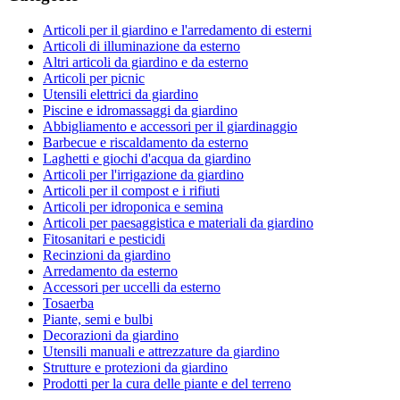
Articoli per il giardino e l'arredamento di esterni
Articoli di illuminazione da esterno
Altri articoli da giardino e da esterno
Articoli per picnic
Utensili elettrici da giardino
Piscine e idromassaggi da giardino
Abbigliamento e accessori per il giardinaggio
Barbecue e riscaldamento da esterno
Laghetti e giochi d'acqua da giardino
Articoli per l'irrigazione da giardino
Articoli per il compost e i rifiuti
Articoli per idroponica e semina
Articoli per paesaggistica e materiali da giardino
Fitosanitari e pesticidi
Recinzioni da giardino
Arredamento da esterno
Accessori per uccelli da esterno
Tosaerba
Piante, semi e bulbi
Decorazioni da giardino
Utensili manuali e attrezzature da giardino
Strutture e protezioni da giardino
Prodotti per la cura delle piante e del terreno