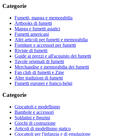
Categorie
Fumetti, manga e memorabilia
Artbooks di fumetti
Manga e fumetti asiatici
Fumetti americani
Altri articoli per fumetti e memorabilia
Forniture e accessori per fumetti
Riviste di fumetti
Guide ai prezzi e all'acquisto dei fumetti
Tavole originali di fumetti
Merchandise e memorabilia dei fumetti
Fan club di fumetti e Zine
Altre tradizioni di fumetti
Fumetti europei e franco-belgi
Categorie
Giocattoli e modellismo
Bambole e accessori
Soldatini e figurini
Giochi di costruzione
Articoli di modellismo statico
Giocattoli per l'infanzia e di emulazione