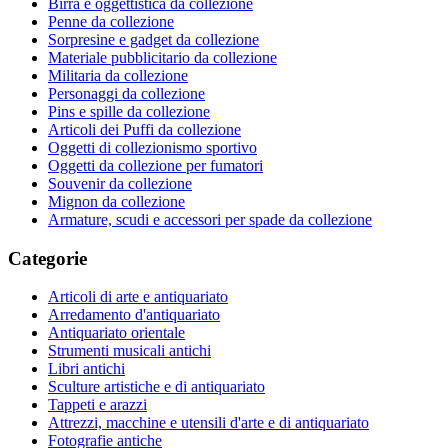
Birra e oggettistica da collezione
Penne da collezione
Sorpresine e gadget da collezione
Materiale pubblicitario da collezione
Militaria da collezione
Personaggi da collezione
Pins e spille da collezione
Articoli dei Puffi da collezione
Oggetti di collezionismo sportivo
Oggetti da collezione per fumatori
Souvenir da collezione
Mignon da collezione
Armature, scudi e accessori per spade da collezione
Categorie
Articoli di arte e antiquariato
Arredamento d'antiquariato
Antiquariato orientale
Strumenti musicali antichi
Libri antichi
Sculture artistiche e di antiquariato
Tappeti e arazzi
Attrezzi, macchine e utensili d'arte e di antiquariato
Fotografie antiche