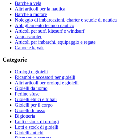
Barche a vela
Altri articoli per la nautica
Barche a motore
Noleggio di imbarcazioni, charter e scuole di nautica
Abbigliamento tecnico nautico
Articoli per surf, kitesurf e windsurf
Acquascooter
Articoli per imbarchi, equipaggio e regate
Canoe e kayak
Categorie
Orologi e gioielli
Ricambi e accessori per gioielli
Altri articoli per orologi e gioielli
Gioielli da uomo
Perline sfuse
Gioielli etnici e tribali
Gioielli per il corpo
Gioielli di lusso
Bigiotteria
Lotti e stock di orologi
Lotti e stock di gioielli
Gioielli antichi