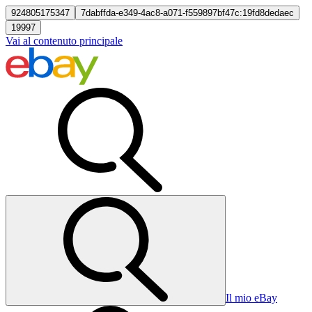
924805175347
7dabffda-e349-4ac8-a071-f559897bf47c:19fd8dedaec
19997
Vai al contenuto principale
Il mio eBay