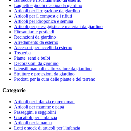
Barbecue e riscaldamento da esterno
Laghetti e giochi d'acqua da giardino
Articoli per l'irrigazione da giardino
Articoli per il compost e i rifiuti
Articoli per idroponica e semina
Articoli per paesaggistica e materiali da giardino
Fitosanitari e pesticidi
Recinzioni da giardino
Arredamento da esterno
Accessori per uccelli da esterno
Tosaerba
Piante, semi e bulbi
Decorazioni da giardino
Utensili manuali e attrezzature da giardino
Strutture e protezioni da giardino
Prodotti per la cura delle piante e del terreno
Categorie
Articoli per infanzia e premaman
Articoli per mamme e papà
Passeggini e seggiolini
Giocattoli per l'infanzia
Articoli per la nanna
Lotti e stock di articoli per l'infanzia