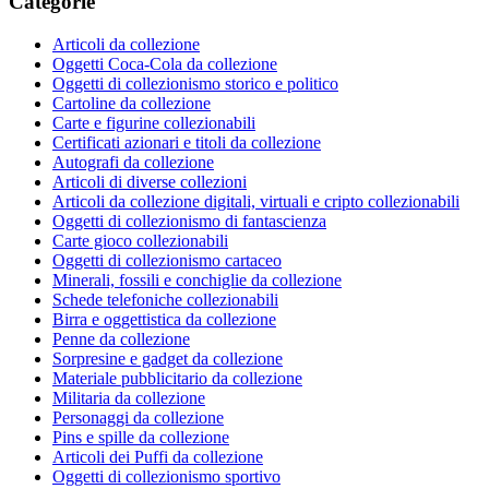
Categorie
Articoli da collezione
Oggetti Coca-Cola da collezione
Oggetti di collezionismo storico e politico
Cartoline da collezione
Carte e figurine collezionabili
Certificati azionari e titoli da collezione
Autografi da collezione
Articoli di diverse collezioni
Articoli da collezione digitali, virtuali e cripto collezionabili
Oggetti di collezionismo di fantascienza
Carte gioco collezionabili
Oggetti di collezionismo cartaceo
Minerali, fossili e conchiglie da collezione
Schede telefoniche collezionabili
Birra e oggettistica da collezione
Penne da collezione
Sorpresine e gadget da collezione
Materiale pubblicitario da collezione
Militaria da collezione
Personaggi da collezione
Pins e spille da collezione
Articoli dei Puffi da collezione
Oggetti di collezionismo sportivo