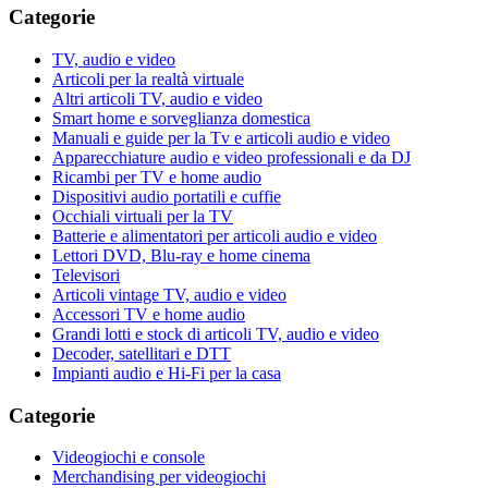
Categorie
TV, audio e video
Articoli per la realtà virtuale
Altri articoli TV, audio e video
Smart home e sorveglianza domestica
Manuali e guide per la Tv e articoli audio e video
Apparecchiature audio e video professionali e da DJ
Ricambi per TV e home audio
Dispositivi audio portatili e cuffie
Occhiali virtuali per la TV
Batterie e alimentatori per articoli audio e video
Lettori DVD, Blu-ray e home cinema
Televisori
Articoli vintage TV, audio e video
Accessori TV e home audio
Grandi lotti e stock di articoli TV, audio e video
Decoder, satellitari e DTT
Impianti audio e Hi-Fi per la casa
Categorie
Videogiochi e console
Merchandising per videogiochi