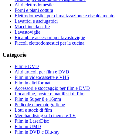
Altri elettrodomestici
Forni e piani cottura
Elettrodomestici per climatizzazione e riscaldamento
Lavatrici e asciugatrici
Macchine da caffè
Lavastoviglie
Ricambi e accessori per lavastoviglie
Piccoli elettrodomestici per la cucina
Categorie
Film e DVD
Altri articoli per film e DVD
Film in videocassette e VHS
Film in altri formati
Accessori e stoccaggio per film e DVD
Locandine, poster e manifesti di film
Film in Super 8 e 16mm
Pellicole cinematografiche
Lotti e stock di film
Merchandising sul cinema e TV
Film in LaserDisc
Film in UMD
Film in DVD e Blu-ray