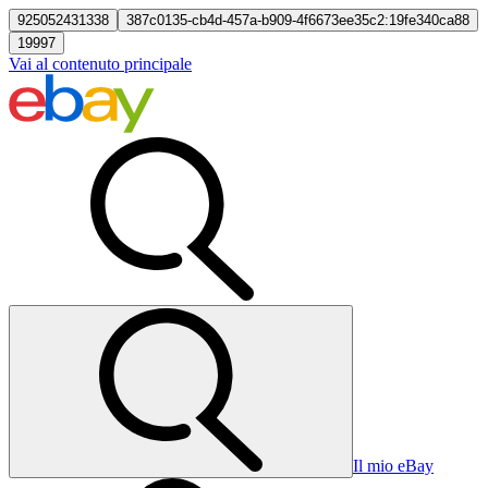
925052431338
387c0135-cb4d-457a-b909-4f6673ee35c2:19fe340ca88
19997
Vai al contenuto principale
Il mio eBay