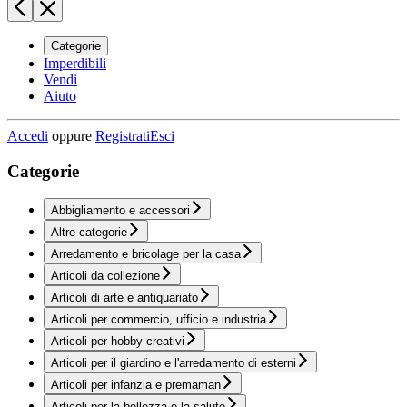
Categorie
Imperdibili
Vendi
Aiuto
Accedi
oppure
Registrati
Esci
Categorie
Abbigliamento e accessori
Altre categorie
Arredamento e bricolage per la casa
Articoli da collezione
Articoli di arte e antiquariato
Articoli per commercio, ufficio e industria
Articoli per hobby creativi
Articoli per il giardino e l'arredamento di esterni
Articoli per infanzia e premaman
Articoli per la bellezza e la salute