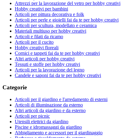
Attrezzi per la lavorazione del vetro per hobby creativi
Hobby creativi per bambini
Articoli per pittura decorativa e folk
Articoli per perle e gioielli fai da te per hobby creativi
Articoli per scultura, modellato e ceramica
Materiali multiuso per hobby creativi
Articoli e filati da ricamo
Articoli per il cucito
Hobby creativi floreali
Cornici e tappeti fai da te per hobby creativi
Altri articoli per hobby creativi
Tessuti e stoffe per hobby creativi
Articoli per la lavorazione del legno
Candele e saponi fai da te per hobby creativi
Categorie
Articoli per il giardino e l'arredamento di esterni
Articoli di illuminazione da esterno
Altri articoli da giardino e da esterno
Articoli per picnic
Utensili elettrici da giardino
Piscine e idromassaggi da giardino
Abbigliamento e accessori per il giardinaggio