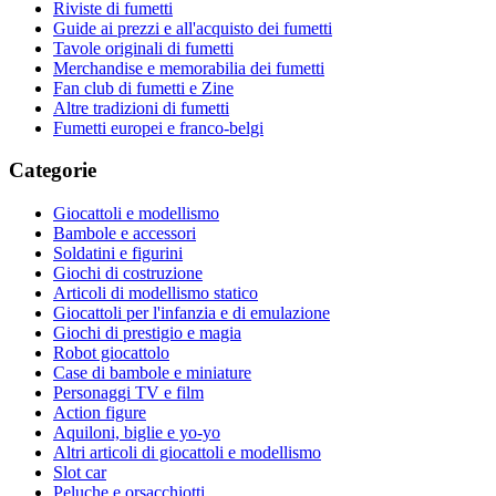
Riviste di fumetti
Guide ai prezzi e all'acquisto dei fumetti
Tavole originali di fumetti
Merchandise e memorabilia dei fumetti
Fan club di fumetti e Zine
Altre tradizioni di fumetti
Fumetti europei e franco-belgi
Categorie
Giocattoli e modellismo
Bambole e accessori
Soldatini e figurini
Giochi di costruzione
Articoli di modellismo statico
Giocattoli per l'infanzia e di emulazione
Giochi di prestigio e magia
Robot giocattolo
Case di bambole e miniature
Personaggi TV e film
Action figure
Aquiloni, biglie e yo-yo
Altri articoli di giocattoli e modellismo
Slot car
Peluche e orsacchiotti