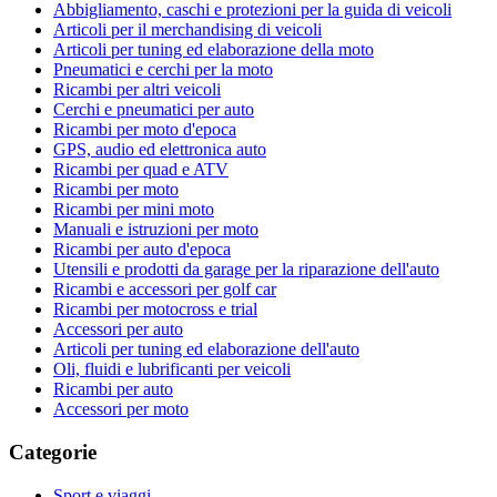
Abbigliamento, caschi e protezioni per la guida di veicoli
Articoli per il merchandising di veicoli
Articoli per tuning ed elaborazione della moto
Pneumatici e cerchi per la moto
Ricambi per altri veicoli
Cerchi e pneumatici per auto
Ricambi per moto d'epoca
GPS, audio ed elettronica auto
Ricambi per quad e ATV
Ricambi per moto
Ricambi per mini moto
Manuali e istruzioni per moto
Ricambi per auto d'epoca
Utensili e prodotti da garage per la riparazione dell'auto
Ricambi e accessori per golf car
Ricambi per motocross e trial
Accessori per auto
Articoli per tuning ed elaborazione dell'auto
Oli, fluidi e lubrificanti per veicoli
Ricambi per auto
Accessori per moto
Categorie
Sport e viaggi