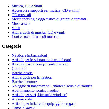
Musica, CD e vinili
Accessori e supporti per musica, CD e vinili
CD musicali
Merchandising e oggettistica di gruppi e cantanti
Musicassette
Vinili
Altri articoli di musica, CD e vinili
Lotti e stock di articoli musicali
Categorie
Nautica e imbarcazioni
Articoli per lo sci nautico e wakeboard
Ricambi e accessori per imbarcazioni
Gommoni
Barche a vela
Altri articoli per la nautica
Barche a motore
Noleggio di imbarcazioni, charter e scuole di nautica
Abbigliamento tecnico nautico
Articoli per surf, kitesurf e windsurf
Acquascooter
Articoli per imbarchi, equipaggio e regate
Canoe e kayak