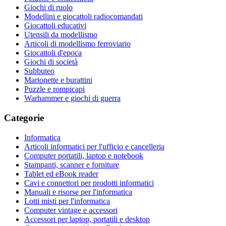
Giochi di ruolo
Modellini e giocattoli radiocomandati
Giocattoli educativi
Utensili da modellismo
Articoli di modellismo ferroviario
Giocattoli d'epoca
Giochi di società
Subbuteo
Marionette e burattini
Puzzle e rompicapi
Warhammer e giochi di guerra
Categorie
Informatica
Articoli informatici per l'ufficio e cancelleria
Computer portatili, laptop e notebook
Stampanti, scanner e forniture
Tablet ed eBook reader
Cavi e connettori per prodotti informatici
Manuali e risorse per l'informatica
Lotti misti per l'informatica
Computer vintage e accessori
Accessori per laptop, portatili e desktop