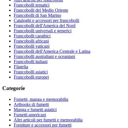
Francobolli tematici
Francobolli del Medio Oriente
Francobolli di San Marino
Cataloghi e accessori per francobolli
Francobolli dell'America del Nord
Francobolli universali e generici
Francobolli caraibici
Francobolli africani
Francobolli vaticani
Francobolli dell'America Centrale e Latina
Francobolli australiani e oceaniani
Francobolli italiani
Filatelia
Francobolli asiatici
Francobolli europei
Categorie
Fumetti, manga e memorabilia
Artbooks di fumetti
Manga e fumetti asiatici
Fumetti americani
Altri articoli per fumetti e memorabilia
Forniture e accessori per fumetti