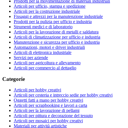
Prodotti per la movimentazione di materiali industriali
Articoli per ufficio, stampa e spedizione
Articoli per la costruzione industriale
Fissaggi e attrezzi per la manutenzione industriale
Prodotti per la pulizia per ufficio e industria
Strumenti medici e di laboratorio
Articoli per la lavorazione di metalli e saldatura
Articoli di climatizzazione per ufficio e industria
Manutenzione e sicurezza per ufficio e industria
Automazioni, motori e driver industriali
Articoli di elettronica industriale
Servizi per aziende
Articoli per agricoltura e allevamento
Articoli per commercio al dettaglio
Categorie
Articoli per hobby creativi
Articoli per cesteria e intreccio sedie per hobby creativi
Oggetti fatti a mano per hobby creativi
Articoli per scrapbooking e lavori a carta
Articoli per la lavorazione di pellami
Articoli per pittura e decorazione del tessuto
Articoli per mosaici per hobby creativi
Materiali per attività artistiche