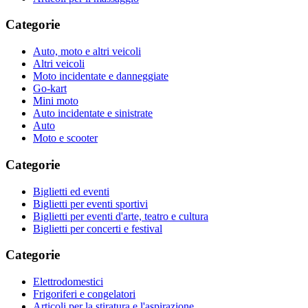
Categorie
Auto, moto e altri veicoli
Altri veicoli
Moto incidentate e danneggiate
Go-kart
Mini moto
Auto incidentate e sinistrate
Auto
Moto e scooter
Categorie
Biglietti ed eventi
Biglietti per eventi sportivi
Biglietti per eventi d'arte, teatro e cultura
Biglietti per concerti e festival
Categorie
Elettrodomestici
Frigoriferi e congelatori
Articoli per la stiratura e l'aspirazione