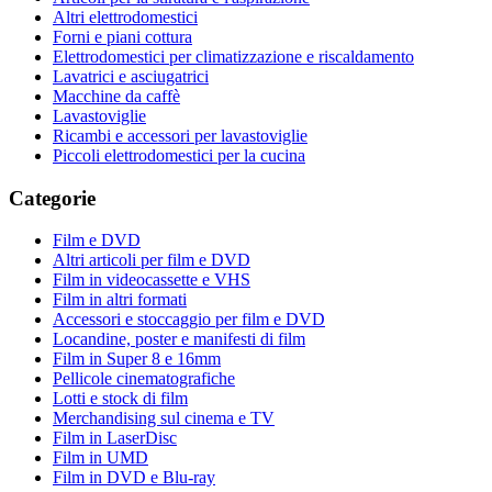
Altri elettrodomestici
Forni e piani cottura
Elettrodomestici per climatizzazione e riscaldamento
Lavatrici e asciugatrici
Macchine da caffè
Lavastoviglie
Ricambi e accessori per lavastoviglie
Piccoli elettrodomestici per la cucina
Categorie
Film e DVD
Altri articoli per film e DVD
Film in videocassette e VHS
Film in altri formati
Accessori e stoccaggio per film e DVD
Locandine, poster e manifesti di film
Film in Super 8 e 16mm
Pellicole cinematografiche
Lotti e stock di film
Merchandising sul cinema e TV
Film in LaserDisc
Film in UMD
Film in DVD e Blu-ray