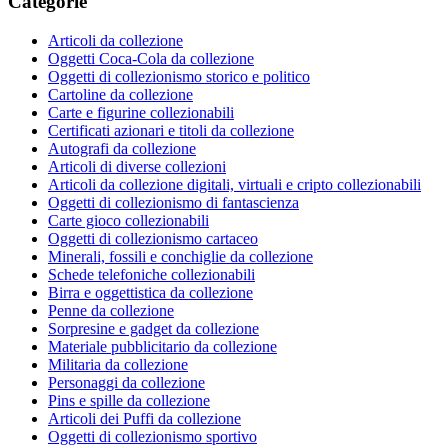
Categorie
Articoli da collezione
Oggetti Coca-Cola da collezione
Oggetti di collezionismo storico e politico
Cartoline da collezione
Carte e figurine collezionabili
Certificati azionari e titoli da collezione
Autografi da collezione
Articoli di diverse collezioni
Articoli da collezione digitali, virtuali e cripto collezionabili
Oggetti di collezionismo di fantascienza
Carte gioco collezionabili
Oggetti di collezionismo cartaceo
Minerali, fossili e conchiglie da collezione
Schede telefoniche collezionabili
Birra e oggettistica da collezione
Penne da collezione
Sorpresine e gadget da collezione
Materiale pubblicitario da collezione
Militaria da collezione
Personaggi da collezione
Pins e spille da collezione
Articoli dei Puffi da collezione
Oggetti di collezionismo sportivo