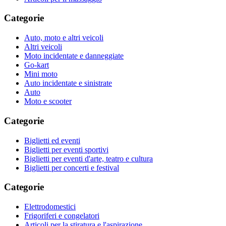
Categorie
Auto, moto e altri veicoli
Altri veicoli
Moto incidentate e danneggiate
Go-kart
Mini moto
Auto incidentate e sinistrate
Auto
Moto e scooter
Categorie
Biglietti ed eventi
Biglietti per eventi sportivi
Biglietti per eventi d'arte, teatro e cultura
Biglietti per concerti e festival
Categorie
Elettrodomestici
Frigoriferi e congelatori
Articoli per la stiratura e l'aspirazione