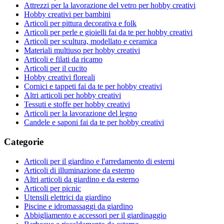
Attrezzi per la lavorazione del vetro per hobby creativi
Hobby creativi per bambini
Articoli per pittura decorativa e folk
Articoli per perle e gioielli fai da te per hobby creativi
Articoli per scultura, modellato e ceramica
Materiali multiuso per hobby creativi
Articoli e filati da ricamo
Articoli per il cucito
Hobby creativi floreali
Cornici e tappeti fai da te per hobby creativi
Altri articoli per hobby creativi
Tessuti e stoffe per hobby creativi
Articoli per la lavorazione del legno
Candele e saponi fai da te per hobby creativi
Categorie
Articoli per il giardino e l'arredamento di esterni
Articoli di illuminazione da esterno
Altri articoli da giardino e da esterno
Articoli per picnic
Utensili elettrici da giardino
Piscine e idromassaggi da giardino
Abbigliamento e accessori per il giardinaggio