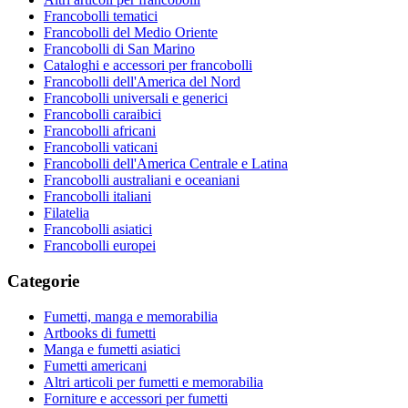
Francobolli tematici
Francobolli del Medio Oriente
Francobolli di San Marino
Cataloghi e accessori per francobolli
Francobolli dell'America del Nord
Francobolli universali e generici
Francobolli caraibici
Francobolli africani
Francobolli vaticani
Francobolli dell'America Centrale e Latina
Francobolli australiani e oceaniani
Francobolli italiani
Filatelia
Francobolli asiatici
Francobolli europei
Categorie
Fumetti, manga e memorabilia
Artbooks di fumetti
Manga e fumetti asiatici
Fumetti americani
Altri articoli per fumetti e memorabilia
Forniture e accessori per fumetti