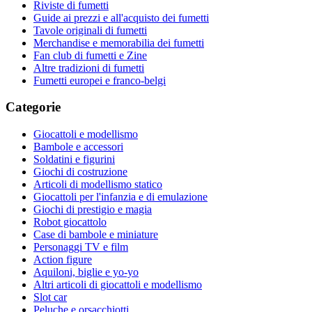
Riviste di fumetti
Guide ai prezzi e all'acquisto dei fumetti
Tavole originali di fumetti
Merchandise e memorabilia dei fumetti
Fan club di fumetti e Zine
Altre tradizioni di fumetti
Fumetti europei e franco-belgi
Categorie
Giocattoli e modellismo
Bambole e accessori
Soldatini e figurini
Giochi di costruzione
Articoli di modellismo statico
Giocattoli per l'infanzia e di emulazione
Giochi di prestigio e magia
Robot giocattolo
Case di bambole e miniature
Personaggi TV e film
Action figure
Aquiloni, biglie e yo-yo
Altri articoli di giocattoli e modellismo
Slot car
Peluche e orsacchiotti