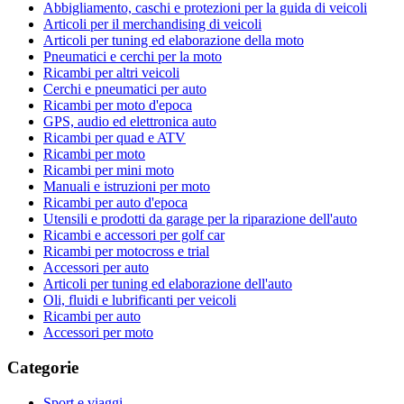
Abbigliamento, caschi e protezioni per la guida di veicoli
Articoli per il merchandising di veicoli
Articoli per tuning ed elaborazione della moto
Pneumatici e cerchi per la moto
Ricambi per altri veicoli
Cerchi e pneumatici per auto
Ricambi per moto d'epoca
GPS, audio ed elettronica auto
Ricambi per quad e ATV
Ricambi per moto
Ricambi per mini moto
Manuali e istruzioni per moto
Ricambi per auto d'epoca
Utensili e prodotti da garage per la riparazione dell'auto
Ricambi e accessori per golf car
Ricambi per motocross e trial
Accessori per auto
Articoli per tuning ed elaborazione dell'auto
Oli, fluidi e lubrificanti per veicoli
Ricambi per auto
Accessori per moto
Categorie
Sport e viaggi