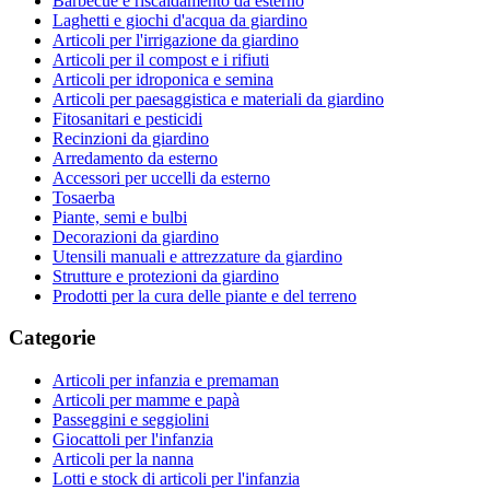
Barbecue e riscaldamento da esterno
Laghetti e giochi d'acqua da giardino
Articoli per l'irrigazione da giardino
Articoli per il compost e i rifiuti
Articoli per idroponica e semina
Articoli per paesaggistica e materiali da giardino
Fitosanitari e pesticidi
Recinzioni da giardino
Arredamento da esterno
Accessori per uccelli da esterno
Tosaerba
Piante, semi e bulbi
Decorazioni da giardino
Utensili manuali e attrezzature da giardino
Strutture e protezioni da giardino
Prodotti per la cura delle piante e del terreno
Categorie
Articoli per infanzia e premaman
Articoli per mamme e papà
Passeggini e seggiolini
Giocattoli per l'infanzia
Articoli per la nanna
Lotti e stock di articoli per l'infanzia