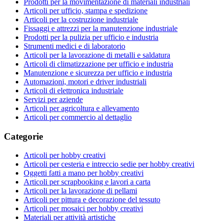
Prodotti per la movimentazione di materiali industriali
Articoli per ufficio, stampa e spedizione
Articoli per la costruzione industriale
Fissaggi e attrezzi per la manutenzione industriale
Prodotti per la pulizia per ufficio e industria
Strumenti medici e di laboratorio
Articoli per la lavorazione di metalli e saldatura
Articoli di climatizzazione per ufficio e industria
Manutenzione e sicurezza per ufficio e industria
Automazioni, motori e driver industriali
Articoli di elettronica industriale
Servizi per aziende
Articoli per agricoltura e allevamento
Articoli per commercio al dettaglio
Categorie
Articoli per hobby creativi
Articoli per cesteria e intreccio sedie per hobby creativi
Oggetti fatti a mano per hobby creativi
Articoli per scrapbooking e lavori a carta
Articoli per la lavorazione di pellami
Articoli per pittura e decorazione del tessuto
Articoli per mosaici per hobby creativi
Materiali per attività artistiche