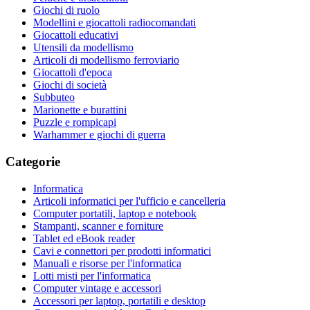
Giochi di ruolo
Modellini e giocattoli radiocomandati
Giocattoli educativi
Utensili da modellismo
Articoli di modellismo ferroviario
Giocattoli d'epoca
Giochi di società
Subbuteo
Marionette e burattini
Puzzle e rompicapi
Warhammer e giochi di guerra
Categorie
Informatica
Articoli informatici per l'ufficio e cancelleria
Computer portatili, laptop e notebook
Stampanti, scanner e forniture
Tablet ed eBook reader
Cavi e connettori per prodotti informatici
Manuali e risorse per l'informatica
Lotti misti per l'informatica
Computer vintage e accessori
Accessori per laptop, portatili e desktop