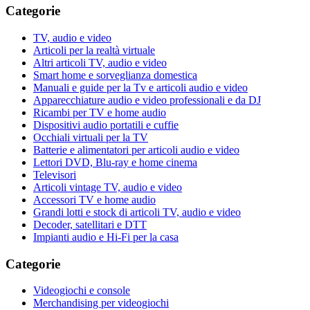
Categorie
TV, audio e video
Articoli per la realtà virtuale
Altri articoli TV, audio e video
Smart home e sorveglianza domestica
Manuali e guide per la Tv e articoli audio e video
Apparecchiature audio e video professionali e da DJ
Ricambi per TV e home audio
Dispositivi audio portatili e cuffie
Occhiali virtuali per la TV
Batterie e alimentatori per articoli audio e video
Lettori DVD, Blu-ray e home cinema
Televisori
Articoli vintage TV, audio e video
Accessori TV e home audio
Grandi lotti e stock di articoli TV, audio e video
Decoder, satellitari e DTT
Impianti audio e Hi-Fi per la casa
Categorie
Videogiochi e console
Merchandising per videogiochi