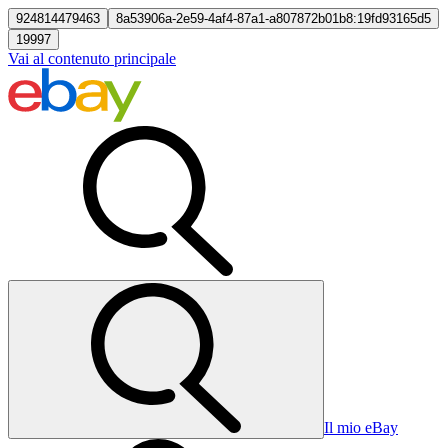
924814479463
8a53906a-2e59-4af4-87a1-a807872b01b8:19fd93165d5
19997
Vai al contenuto principale
Il mio eBay