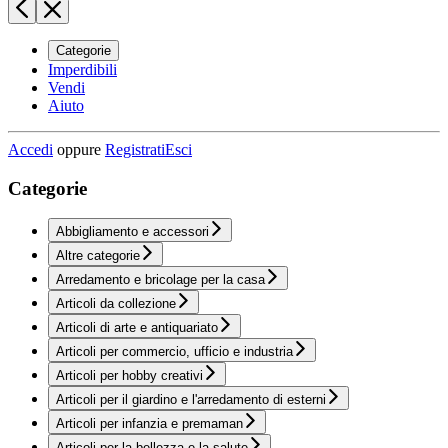
Categorie
Imperdibili
Vendi
Aiuto
Accedi
oppure
Registrati
Esci
Categorie
Abbigliamento e accessori
Altre categorie
Arredamento e bricolage per la casa
Articoli da collezione
Articoli di arte e antiquariato
Articoli per commercio, ufficio e industria
Articoli per hobby creativi
Articoli per il giardino e l'arredamento di esterni
Articoli per infanzia e premaman
Articoli per la bellezza e la salute