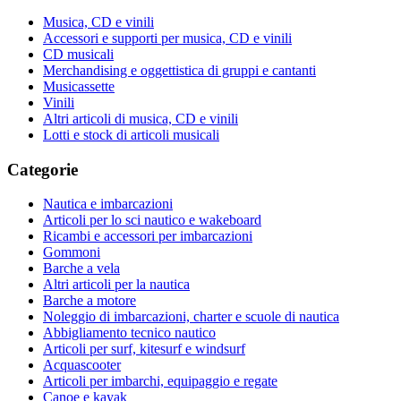
Musica, CD e vinili
Accessori e supporti per musica, CD e vinili
CD musicali
Merchandising e oggettistica di gruppi e cantanti
Musicassette
Vinili
Altri articoli di musica, CD e vinili
Lotti e stock di articoli musicali
Categorie
Nautica e imbarcazioni
Articoli per lo sci nautico e wakeboard
Ricambi e accessori per imbarcazioni
Gommoni
Barche a vela
Altri articoli per la nautica
Barche a motore
Noleggio di imbarcazioni, charter e scuole di nautica
Abbigliamento tecnico nautico
Articoli per surf, kitesurf e windsurf
Acquascooter
Articoli per imbarchi, equipaggio e regate
Canoe e kayak