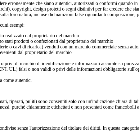
edere erroneamente che siano autentici, autorizzati o conformi quando in r
i), copyright, design protetti o segni distintivi per far credere che sia
ulla loro natura, incluse dichiarazioni false riguardanti composizione, 
cuni esempi:
o realizzato dal proprietario del marchio
stati prodotti o confezionati dal proprietario del marchio
tterie o cavi di ricarica) venduti con un marchio commerciale senza auto
enienti dal proprietario del marchio
i o privi di marchio di identificazione e informazioni accurate su purezz
 UL) falsi o non validi o privi delle informazioni obbligatorie sull'
ta come autentici
ati, riparati, puliti) sono consentiti
solo
con un'indicazione chiara di tali
essi, purché chiaramente etichettati e non presentati come francobolli au
ndivise senza l'autorizzazione del titolare dei diritti. In questa categor