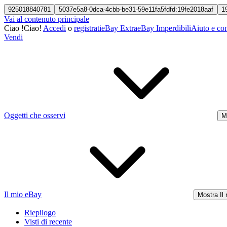
925018840781
5037e5a8-0dca-4cbb-be31-59e11fa5fdfd:19fe2018aaf
1
Vai al contenuto principale
Ciao
!
Ciao!
Accedi
o
registrati
eBay Extra
eBay Imperdibili
Aiuto e con
Vendi
Oggetti che osservi
M
Il mio eBay
Mostra Il
Riepilogo
Visti di recente