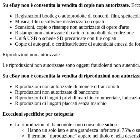
Su eBay non è consentita la vendita di copie non autorizzate.
Ecco
Registrazioni bootleg o autoprodotte di concerti, film, spettacoli
Musica, film o software masterizzati o copiati
Scansioni, copie o ristampe non autorizzate di opere d'arte
Ristampe non autorizzate di carte o francobolli da collezione
Unità USB o schede SD precaricate con file copiati
Copie di autografi o certificati/lettere di autenticità emessi da f
Riproduzioni non autorizzate
Le riproduzioni non autorizzate sono oggetti fraudolenti non autentici.
Su eBay non è consentita la vendita di riproduzioni non autorizza
Riproduzioni non autorizzate di monete o francobolli
Riproduzioni non autorizzate di banconote
Riproduzioni di lingotti privi di marchio commerciale, indicazion
Riproduzioni di lingotti placcati senza marchio
Eccezioni specifiche per categoria:
Le riproduzioni di banconote sono consentite
solo
se:
Hanno un solo lato e una grandezza inferiore al 75% o sup
Il termine "riproduzione" appare nel titolo e nella descriz