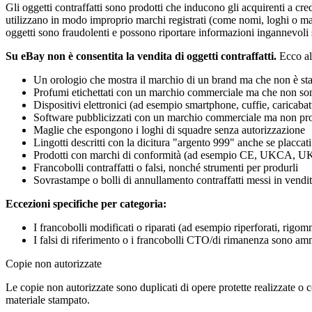
Gli oggetti contraffatti sono prodotti che inducono gli acquirenti a cr
utilizzano in modo improprio marchi registrati (come nomi, loghi o march
oggetti sono fraudolenti e possono riportare informazioni ingannevoli s
Su eBay non è consentita la vendita di oggetti contraffatti.
Ecco al
Un orologio che mostra il marchio di un brand ma che non è stat
Profumi etichettati con un marchio commerciale ma che non sono 
Dispositivi elettronici (ad esempio smartphone, cuffie, caricaba
Software pubblicizzati con un marchio commerciale ma non prov
Maglie che espongono i loghi di squadre senza autorizzazione
Lingotti descritti con la dicitura "argento 999" anche se placcat
Prodotti con marchi di conformità (ad esempio CE, UKCA, UKNI,
Francobolli contraffatti o falsi, nonché strumenti per produrli
Sovrastampe o bolli di annullamento contraffatti messi in vendi
Eccezioni specifiche per categoria:
I francobolli modificati o riparati (ad esempio riperforati, rigomm
I falsi di riferimento o i francobolli CTO/di rimanenza sono amm
Copie non autorizzate
Le copie non autorizzate sono duplicati di opere protette realizzate o co
materiale stampato.