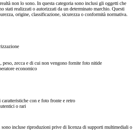
ealtà non lo sono. In questa categoria sono inclusi gli oggetti che
no stati realizzati o autorizzati da un determinato marchio. Questi
purezza, origine, classificazione, sicurezza o conformità normativa.
rizzazione
a, peso, zecca e di cui non vengono fornite foto nitide
operatore economico
 caratteristiche con e foto fronte e retro
tentici o rari
ia sono incluse riproduzioni prive di licenza di supporti multimediali o