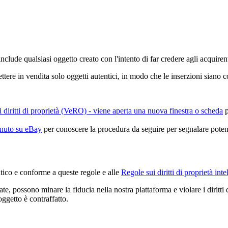
include qualsiasi oggetto creato con l'intento di far credere agli acquiren
ettere in vendita solo oggetti autentici, in modo che le inserzioni siano 
 diritti di proprietà (VeRO)
- viene aperta una nuova finestra o scheda
p
nuto su eBay
per conoscere la procedura da seguire per segnalare potenz
ntico e conforme a queste regole e alle
Regole sui diritti di proprietà inte
, possono minare la fiducia nella nostra piattaforma e violare i diritti di
ggetto è contraffatto.