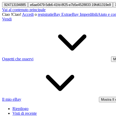
924713194885
e6ae0479-5db6-41fd-8f25-e7b5e4528833:19fd61319e9
Vai al contenuto principale
Ciao
!
Ciao!
Accedi
o
registrati
eBay Extra
eBay Imperdibili
Aiuto e con
Vendi
Oggetti che osservi
M
Il mio eBay
Mostra Il
Riepilogo
Visti di recente