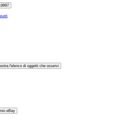
19997
tatti
ostra l'elenco di oggetti che osservi
 mio eBay