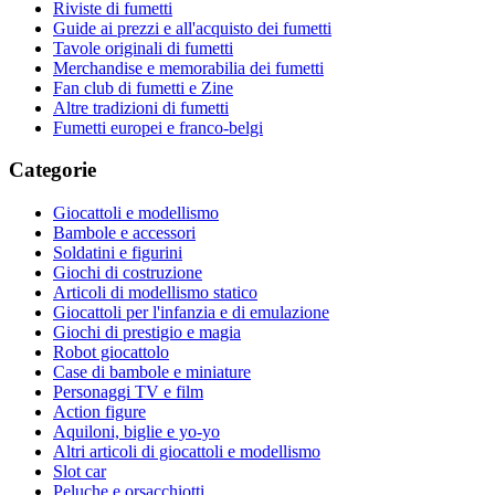
Riviste di fumetti
Guide ai prezzi e all'acquisto dei fumetti
Tavole originali di fumetti
Merchandise e memorabilia dei fumetti
Fan club di fumetti e Zine
Altre tradizioni di fumetti
Fumetti europei e franco-belgi
Categorie
Giocattoli e modellismo
Bambole e accessori
Soldatini e figurini
Giochi di costruzione
Articoli di modellismo statico
Giocattoli per l'infanzia e di emulazione
Giochi di prestigio e magia
Robot giocattolo
Case di bambole e miniature
Personaggi TV e film
Action figure
Aquiloni, biglie e yo-yo
Altri articoli di giocattoli e modellismo
Slot car
Peluche e orsacchiotti