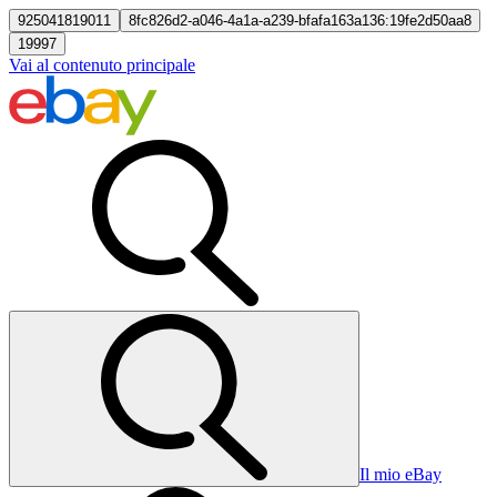
925041819011
8fc826d2-a046-4a1a-a239-bfafa163a136:19fe2d50aa8
19997
Vai al contenuto principale
Il mio eBay