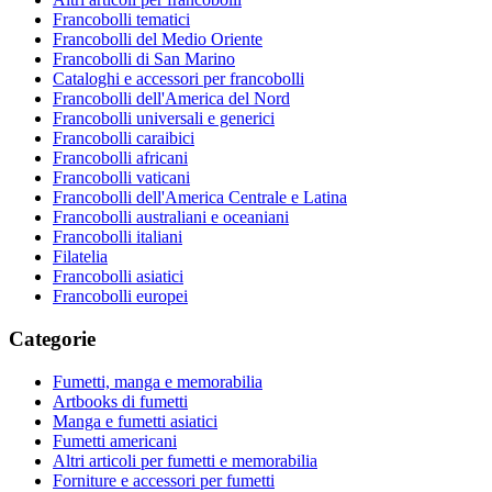
Francobolli tematici
Francobolli del Medio Oriente
Francobolli di San Marino
Cataloghi e accessori per francobolli
Francobolli dell'America del Nord
Francobolli universali e generici
Francobolli caraibici
Francobolli africani
Francobolli vaticani
Francobolli dell'America Centrale e Latina
Francobolli australiani e oceaniani
Francobolli italiani
Filatelia
Francobolli asiatici
Francobolli europei
Categorie
Fumetti, manga e memorabilia
Artbooks di fumetti
Manga e fumetti asiatici
Fumetti americani
Altri articoli per fumetti e memorabilia
Forniture e accessori per fumetti