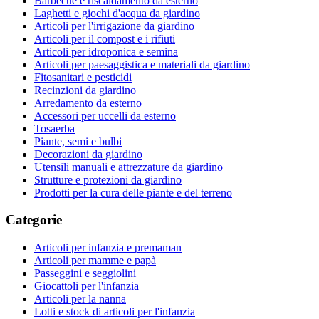
Barbecue e riscaldamento da esterno
Laghetti e giochi d'acqua da giardino
Articoli per l'irrigazione da giardino
Articoli per il compost e i rifiuti
Articoli per idroponica e semina
Articoli per paesaggistica e materiali da giardino
Fitosanitari e pesticidi
Recinzioni da giardino
Arredamento da esterno
Accessori per uccelli da esterno
Tosaerba
Piante, semi e bulbi
Decorazioni da giardino
Utensili manuali e attrezzature da giardino
Strutture e protezioni da giardino
Prodotti per la cura delle piante e del terreno
Categorie
Articoli per infanzia e premaman
Articoli per mamme e papà
Passeggini e seggiolini
Giocattoli per l'infanzia
Articoli per la nanna
Lotti e stock di articoli per l'infanzia