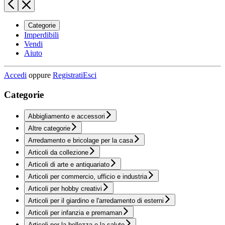
Categorie
Imperdibili
Vendi
Aiuto
Accedi
oppure
Registrati
Esci
Categorie
Abbigliamento e accessori
Altre categorie
Arredamento e bricolage per la casa
Articoli da collezione
Articoli di arte e antiquariato
Articoli per commercio, ufficio e industria
Articoli per hobby creativi
Articoli per il giardino e l'arredamento di esterni
Articoli per infanzia e premaman
Articoli per la bellezza e la salute