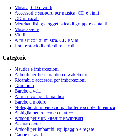
Musica, CD e vinili
Accessori e supporti per musica, CD e vinili
CD musicali
Merchandising e oggettistica di gruppi e cantanti
Musicassette
Vinili
Altri articoli di musica, CD e vinili
Lotti e stock di articoli musicali
Categorie
Nautica e imbarcazioni
Articoli per lo sci nautico e wakeboard
Ricambi e accessori per imbarcazioni
Gommoni
Barche a vela
Altri articoli per la nautica
Barche a motore
Noleggio di imbarcazioni, charter e scuole di nautica
Abbigliamento tecnico nautico
Articoli per surf, kitesurf e windsurf
Acquascooter
Articoli per imbarchi, equipaggio e regate
Canoe e kayak