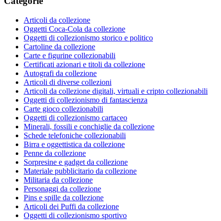
Categorie
Articoli da collezione
Oggetti Coca-Cola da collezione
Oggetti di collezionismo storico e politico
Cartoline da collezione
Carte e figurine collezionabili
Certificati azionari e titoli da collezione
Autografi da collezione
Articoli di diverse collezioni
Articoli da collezione digitali, virtuali e cripto collezionabili
Oggetti di collezionismo di fantascienza
Carte gioco collezionabili
Oggetti di collezionismo cartaceo
Minerali, fossili e conchiglie da collezione
Schede telefoniche collezionabili
Birra e oggettistica da collezione
Penne da collezione
Sorpresine e gadget da collezione
Materiale pubblicitario da collezione
Militaria da collezione
Personaggi da collezione
Pins e spille da collezione
Articoli dei Puffi da collezione
Oggetti di collezionismo sportivo