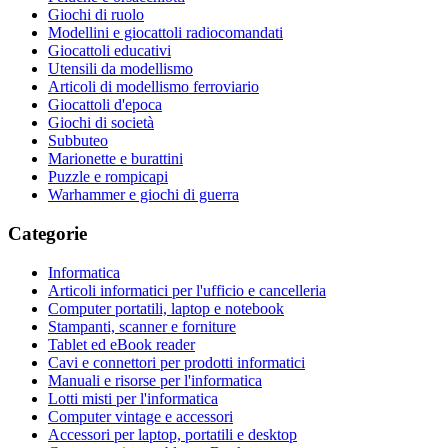
Giochi di ruolo
Modellini e giocattoli radiocomandati
Giocattoli educativi
Utensili da modellismo
Articoli di modellismo ferroviario
Giocattoli d'epoca
Giochi di società
Subbuteo
Marionette e burattini
Puzzle e rompicapi
Warhammer e giochi di guerra
Categorie
Informatica
Articoli informatici per l'ufficio e cancelleria
Computer portatili, laptop e notebook
Stampanti, scanner e forniture
Tablet ed eBook reader
Cavi e connettori per prodotti informatici
Manuali e risorse per l'informatica
Lotti misti per l'informatica
Computer vintage e accessori
Accessori per laptop, portatili e desktop