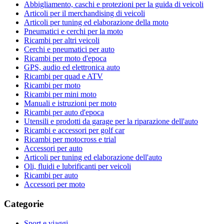
Abbigliamento, caschi e protezioni per la guida di veicoli
Articoli per il merchandising di veicoli
Articoli per tuning ed elaborazione della moto
Pneumatici e cerchi per la moto
Ricambi per altri veicoli
Cerchi e pneumatici per auto
Ricambi per moto d'epoca
GPS, audio ed elettronica auto
Ricambi per quad e ATV
Ricambi per moto
Ricambi per mini moto
Manuali e istruzioni per moto
Ricambi per auto d'epoca
Utensili e prodotti da garage per la riparazione dell'auto
Ricambi e accessori per golf car
Ricambi per motocross e trial
Accessori per auto
Articoli per tuning ed elaborazione dell'auto
Oli, fluidi e lubrificanti per veicoli
Ricambi per auto
Accessori per moto
Categorie
Sport e viaggi