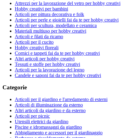
Attrezzi per la lavorazione del vetro per hobby creativi
Hobby creativi per bambini
Articoli per pittura decorativa e folk
Articoli per perle e gioielli fai da te per hobby creativi
Articoli per scultura, modellato e ceramica
Materiali multiuso per hobby creativi
Articoli e filati da ricamo
Articoli per il cucito
Hobby creativi floreali
Cornici e tappeti fai da te per hobby creativi
Altri articoli per hobby creativi
Tessuti e stoffe per hobby creativi
Articoli per la lavorazione del legno
Candele e saponi fai da te per hobby creativi
Categorie
Articoli per il giardino e l'arredamento di esterni
Articoli di illuminazione da esterno
Altri articoli da giardino e da esterno
Articoli per picnic
Utensili elettrici da giardino
Piscine e idromassaggi da giardino
Abbigliamento e accessori per il giardinaggio