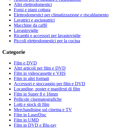
Altri elettrodomestici
Forni e piani cottura
Elettrodomestici per climatizzazione e riscaldamento
Lavatrici e asciugatrici
Macchine da caffè
Lavastoviglie
Ricambi e accessori per lavastoviglie
Piccoli elettrodomestici per la cucina
Categorie
Film e DVD
Altri articoli per film e DVD
Film in videocassette e VHS
Film in altri formati
Accessori e stoccaggio per film e DVD
Locandine, poster e manifesti di film
Film in Super 8 e 16mm
Pellicole cinematografiche
Lotti e stock di film
Merchandising sul cinema e TV
Film in LaserDisc
Film in UMD
Film in DVD e Blu-ray