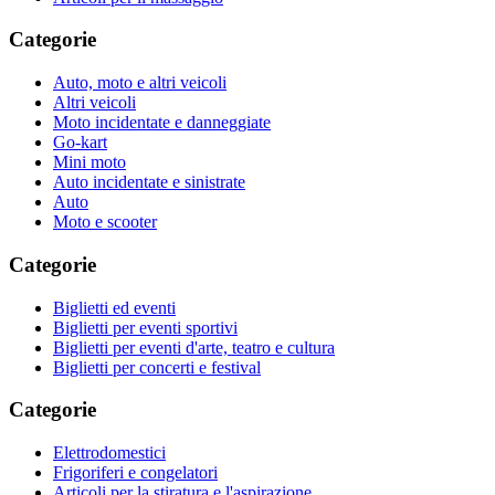
Categorie
Auto, moto e altri veicoli
Altri veicoli
Moto incidentate e danneggiate
Go-kart
Mini moto
Auto incidentate e sinistrate
Auto
Moto e scooter
Categorie
Biglietti ed eventi
Biglietti per eventi sportivi
Biglietti per eventi d'arte, teatro e cultura
Biglietti per concerti e festival
Categorie
Elettrodomestici
Frigoriferi e congelatori
Articoli per la stiratura e l'aspirazione