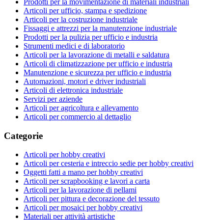
Prodotti per la movimentazione di materiali industriali
Articoli per ufficio, stampa e spedizione
Articoli per la costruzione industriale
Fissaggi e attrezzi per la manutenzione industriale
Prodotti per la pulizia per ufficio e industria
Strumenti medici e di laboratorio
Articoli per la lavorazione di metalli e saldatura
Articoli di climatizzazione per ufficio e industria
Manutenzione e sicurezza per ufficio e industria
Automazioni, motori e driver industriali
Articoli di elettronica industriale
Servizi per aziende
Articoli per agricoltura e allevamento
Articoli per commercio al dettaglio
Categorie
Articoli per hobby creativi
Articoli per cesteria e intreccio sedie per hobby creativi
Oggetti fatti a mano per hobby creativi
Articoli per scrapbooking e lavori a carta
Articoli per la lavorazione di pellami
Articoli per pittura e decorazione del tessuto
Articoli per mosaici per hobby creativi
Materiali per attività artistiche