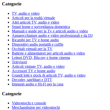
Categorie
TV, audio e video
Articoli per la realtà virtuale
Altri articoli TV, audio e video
Smart home e sorveglianza domestica
Manuali e guide per la Tv e articoli audio e video
Apparecchiature audio e video professionali e da DJ
Ricambi per TV e home audio
Dispositivi audio portatili e cuffie
Occhiali virtuali per la TV
Batterie e alimentatori per articoli audio e video
Lettori DVD, Blu-ray e home cinema
Televisori
Articoli vintage TV, audio e video
Accessori TV e home audio
Grandi lotti e stock di articoli TV, audio e video
Decoder, satellitari e DTT
Impianti audio e Hi-Fi per la casa
Categorie
Videogiochi e console
Merchandising per videogiochi