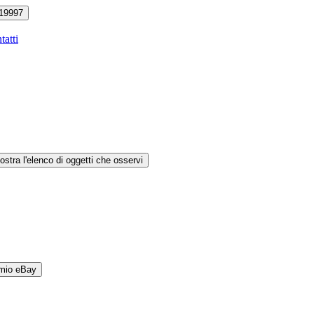
19997
tatti
ostra l'elenco di oggetti che osservi
 mio eBay