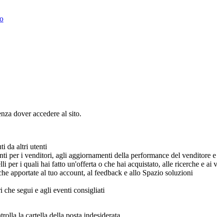
to
enza dover accedere al sito.
i da altri utenti
menti per i venditori, agli aggiornamenti della performance del venditore e
li per i quali hai fatto un'offerta o che hai acquistato, alle ricerche e ai 
che apportate al tuo account, al feedback e allo Spazio soluzioni
i che segui e agli eventi consigliati
olla la cartella della posta indesiderata.