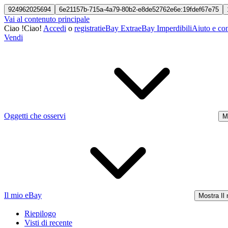
924962025694
6e21157b-715a-4a79-80b2-e8de52762e6e:19fdef67e75
Vai al contenuto principale
Ciao
!
Ciao!
Accedi
o
registrati
eBay Extra
eBay Imperdibili
Aiuto e con
Vendi
Oggetti che osservi
M
Il mio eBay
Mostra Il
Riepilogo
Visti di recente