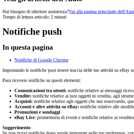
Hai bisogno di ulteriore assistenza?
Vai alla pagina principale dell'Aiu
Tempo di lettura articolo: 2 minuti
Notifiche push
In questa pagina
Notifiche di Google Chrome
Impostando le notifiche puoi tenere traccia delle tue attività su eBay s
Puoi ricevere notifiche su questi elementi:
Comunicazioni tra utenti:
notifiche relative ai messaggi ricevut
Vendite:
notifiche relative ai tuoi oggetti in vendita, agli stru
Acquisti:
notifiche relative agli oggetti che stai osservando, quel
Account e altre attività su eBay:
notifiche relative alle modifi
Promozioni e sondaggi
eBay Live
: promemoria di eventi e notifiche relative ai venditor
Suggerimento
Se non ricevi notifiche dopo averle impostate nelle tue preferenze, contr