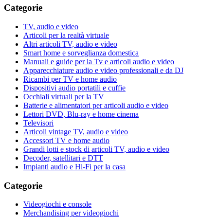
Categorie
TV, audio e video
Articoli per la realtà virtuale
Altri articoli TV, audio e video
Smart home e sorveglianza domestica
Manuali e guide per la Tv e articoli audio e video
Apparecchiature audio e video professionali e da DJ
Ricambi per TV e home audio
Dispositivi audio portatili e cuffie
Occhiali virtuali per la TV
Batterie e alimentatori per articoli audio e video
Lettori DVD, Blu-ray e home cinema
Televisori
Articoli vintage TV, audio e video
Accessori TV e home audio
Grandi lotti e stock di articoli TV, audio e video
Decoder, satellitari e DTT
Impianti audio e Hi-Fi per la casa
Categorie
Videogiochi e console
Merchandising per videogiochi