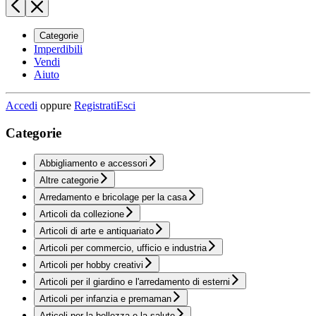
Categorie
Imperdibili
Vendi
Aiuto
Accedi
oppure
Registrati
Esci
Categorie
Abbigliamento e accessori
Altre categorie
Arredamento e bricolage per la casa
Articoli da collezione
Articoli di arte e antiquariato
Articoli per commercio, ufficio e industria
Articoli per hobby creativi
Articoli per il giardino e l'arredamento di esterni
Articoli per infanzia e premaman
Articoli per la bellezza e la salute