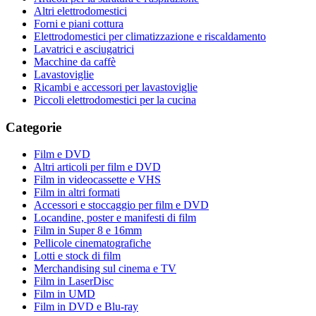
Altri elettrodomestici
Forni e piani cottura
Elettrodomestici per climatizzazione e riscaldamento
Lavatrici e asciugatrici
Macchine da caffè
Lavastoviglie
Ricambi e accessori per lavastoviglie
Piccoli elettrodomestici per la cucina
Categorie
Film e DVD
Altri articoli per film e DVD
Film in videocassette e VHS
Film in altri formati
Accessori e stoccaggio per film e DVD
Locandine, poster e manifesti di film
Film in Super 8 e 16mm
Pellicole cinematografiche
Lotti e stock di film
Merchandising sul cinema e TV
Film in LaserDisc
Film in UMD
Film in DVD e Blu-ray