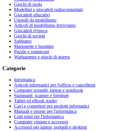
Giochi di ruolo
Modellini e giocattoli radiocomandati
Giocattoli educativi
Utensili da modellismo
Articoli di modellismo ferroviario
Giocattoli d'epoca
Giochi di società
Subbuteo
Marionette e burattini
Puzzle e rompicapi
Warhammer e giochi di guerra
Categorie
Informatica
Articoli informatici per l'ufficio e cancelleria
Computer portatili, laptop e notebook
Stampanti, scanner e forniture
Tablet ed eBook reader
Cavi e connettori per prodotti informatici
Manuali e risorse per l'informatica
Lotti misti per l'informatica
Computer vintage e accessori
Accessori per laptop, portatili e desktop