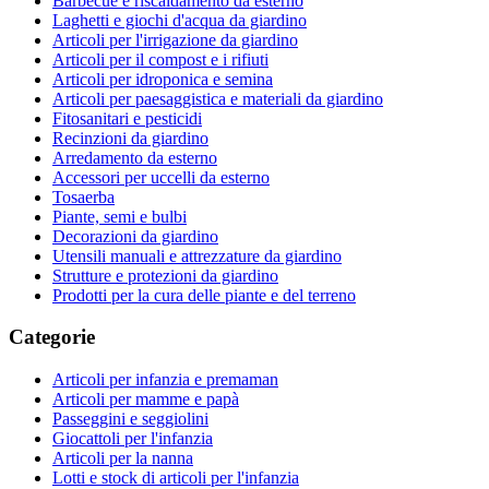
Barbecue e riscaldamento da esterno
Laghetti e giochi d'acqua da giardino
Articoli per l'irrigazione da giardino
Articoli per il compost e i rifiuti
Articoli per idroponica e semina
Articoli per paesaggistica e materiali da giardino
Fitosanitari e pesticidi
Recinzioni da giardino
Arredamento da esterno
Accessori per uccelli da esterno
Tosaerba
Piante, semi e bulbi
Decorazioni da giardino
Utensili manuali e attrezzature da giardino
Strutture e protezioni da giardino
Prodotti per la cura delle piante e del terreno
Categorie
Articoli per infanzia e premaman
Articoli per mamme e papà
Passeggini e seggiolini
Giocattoli per l'infanzia
Articoli per la nanna
Lotti e stock di articoli per l'infanzia