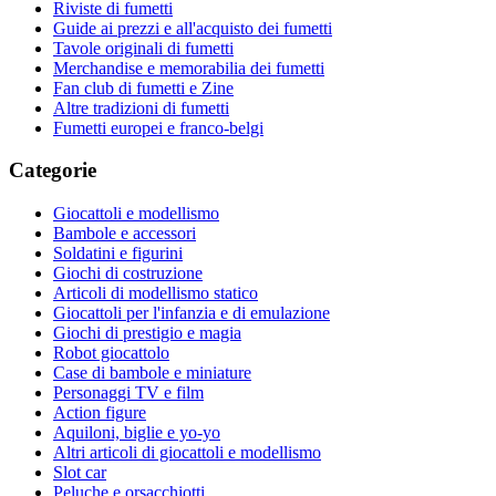
Riviste di fumetti
Guide ai prezzi e all'acquisto dei fumetti
Tavole originali di fumetti
Merchandise e memorabilia dei fumetti
Fan club di fumetti e Zine
Altre tradizioni di fumetti
Fumetti europei e franco-belgi
Categorie
Giocattoli e modellismo
Bambole e accessori
Soldatini e figurini
Giochi di costruzione
Articoli di modellismo statico
Giocattoli per l'infanzia e di emulazione
Giochi di prestigio e magia
Robot giocattolo
Case di bambole e miniature
Personaggi TV e film
Action figure
Aquiloni, biglie e yo-yo
Altri articoli di giocattoli e modellismo
Slot car
Peluche e orsacchiotti