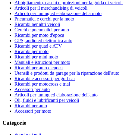
Abbigliamento, caschi e protezioni per la guida di veicoli
Articoli per il merchandising di veicoli
Articoli per tuning ed elaborazione della moto
Pneumatici e cerchi per la moto
Ricambi per altri veicoli
Cerchi e pneumatici per auto
Ricambi per moto d'epoca
GPS, audio ed elettronica auto
Ricambi per quad e ATV
Ricambi per moto
Ricambi per mini moto
Manuali e istruzioni per moto
Ricambi per auto d'epoca
Utensili e prodotti da garage per la riparazione dell'auto
Ricambi e accessori per golf car
Ricambi per motocross e trial
Accessori per auto
Articoli per tuning ed elaborazione dell'auto
Oli, fluidi e lubrificanti per veicoli
Ricambi per auto
Accessori per moto
Categorie
Sport e viaggi