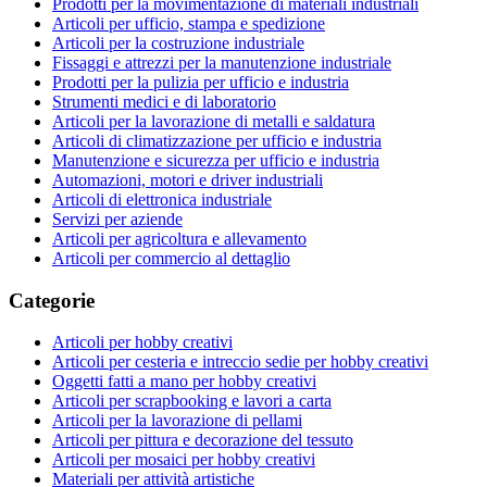
Prodotti per la movimentazione di materiali industriali
Articoli per ufficio, stampa e spedizione
Articoli per la costruzione industriale
Fissaggi e attrezzi per la manutenzione industriale
Prodotti per la pulizia per ufficio e industria
Strumenti medici e di laboratorio
Articoli per la lavorazione di metalli e saldatura
Articoli di climatizzazione per ufficio e industria
Manutenzione e sicurezza per ufficio e industria
Automazioni, motori e driver industriali
Articoli di elettronica industriale
Servizi per aziende
Articoli per agricoltura e allevamento
Articoli per commercio al dettaglio
Categorie
Articoli per hobby creativi
Articoli per cesteria e intreccio sedie per hobby creativi
Oggetti fatti a mano per hobby creativi
Articoli per scrapbooking e lavori a carta
Articoli per la lavorazione di pellami
Articoli per pittura e decorazione del tessuto
Articoli per mosaici per hobby creativi
Materiali per attività artistiche