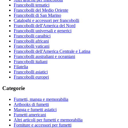
Francobolli tematici
Francobolli del Medio Oriente
Francobolli di San Marino
Cataloghi e accessori per francobolli
Francobolli dell'America del Nord
Francobolli universali e generici
Francobolli caraibici
Francobolli africani
Francobolli vaticani
Francobolli dell'America Centrale e Latina
Francobolli australiani e oceaniani
Francobolli italiani
Filatelia
Francobolli asiatici
Francobolli europei
Categorie
Fumetti, manga e memorabilia
Artbooks di fumetti
Manga e fumetti asiatici
Fumetti americani
Altri articoli per fumetti e memorabilia
Forniture e accessori per fumetti