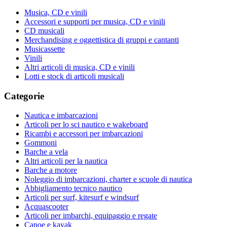
Musica, CD e vinili
Accessori e supporti per musica, CD e vinili
CD musicali
Merchandising e oggettistica di gruppi e cantanti
Musicassette
Vinili
Altri articoli di musica, CD e vinili
Lotti e stock di articoli musicali
Categorie
Nautica e imbarcazioni
Articoli per lo sci nautico e wakeboard
Ricambi e accessori per imbarcazioni
Gommoni
Barche a vela
Altri articoli per la nautica
Barche a motore
Noleggio di imbarcazioni, charter e scuole di nautica
Abbigliamento tecnico nautico
Articoli per surf, kitesurf e windsurf
Acquascooter
Articoli per imbarchi, equipaggio e regate
Canoe e kayak