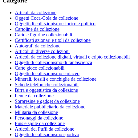
Categorie
Articoli da collezione
Oggetti Coca-Cola da collezione
Oggetti di collezionismo storico e politico
Cartoline da collezione
Carte e figurine collezionabili
Certificati azionari e titoli da collezione
Autografi da collezione
Articoli di diverse collezioni
Articoli da collezione digitali, virtuali e cripto collezionabili
Oggetti di collezionismo di fantascienza
Carte gioco collezionabili
Oggetti di collezionismo cartaceo
Minerali, fossili e conchiglie da collezione
Schede telefoniche collezionabili
Birra e oggettistica da collezione
Penne da collezione
Sorpresine e gadget da collezione
Materiale pubblicitario da collezione
Militaria da collezione
Personaggi da collezione
Pins e spille da collezione
Articoli dei Puffi da collezione
Oggetti di collezionismo sportivo