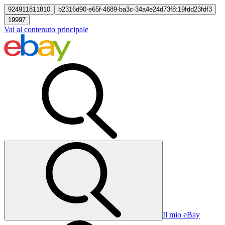
924911811810
b2316d90-e65f-4689-ba3c-34a4e24d73f8:19fdd23fdf3
19997
Vai al contenuto principale
Il mio eBay