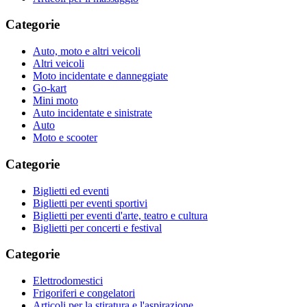
Categorie
Auto, moto e altri veicoli
Altri veicoli
Moto incidentate e danneggiate
Go-kart
Mini moto
Auto incidentate e sinistrate
Auto
Moto e scooter
Categorie
Biglietti ed eventi
Biglietti per eventi sportivi
Biglietti per eventi d'arte, teatro e cultura
Biglietti per concerti e festival
Categorie
Elettrodomestici
Frigoriferi e congelatori
Articoli per la stiratura e l'aspirazione