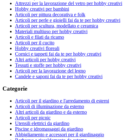
Attrezzi per la lavorazione del vetro per hobby creativi
Hobby creativi per bambini
Articoli per pittura decorativa e folk
Articoli per perle e gioielli fai da te per hobby creativi
Articoli per scultura, modellato e ceramica
Materiali multiuso per hobby creativi
Articoli e filati da ricamo
Articoli per il cucito
Hobby creativi floreali
Cornici e tappeti fai da te per hobby creativi
Altri articoli per hobby creativi
Tessuti e stoffe per hobby creativi
Articoli per la lavorazione del legno
Candele e saponi fai da te per hobby creativi
Categorie
Articoli per il giardino e l'arredamento di esterni
Articoli di illuminazione da esterno
Altri articoli da giardino e da esterno
Articoli per picnic
Utensili elettrici da giardino
Piscine e idromassaggi da giardino
Abbigliamento e accessori per il giardinaggio