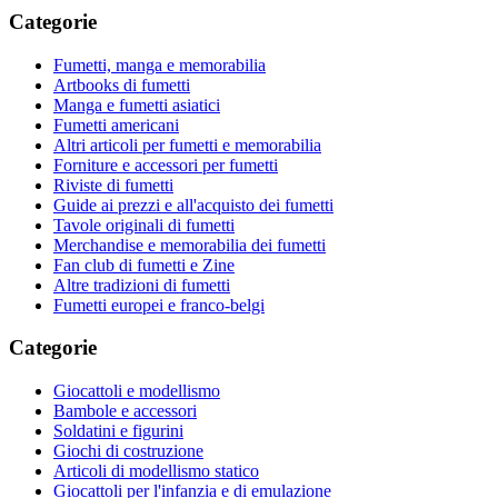
Categorie
Fumetti, manga e memorabilia
Artbooks di fumetti
Manga e fumetti asiatici
Fumetti americani
Altri articoli per fumetti e memorabilia
Forniture e accessori per fumetti
Riviste di fumetti
Guide ai prezzi e all'acquisto dei fumetti
Tavole originali di fumetti
Merchandise e memorabilia dei fumetti
Fan club di fumetti e Zine
Altre tradizioni di fumetti
Fumetti europei e franco-belgi
Categorie
Giocattoli e modellismo
Bambole e accessori
Soldatini e figurini
Giochi di costruzione
Articoli di modellismo statico
Giocattoli per l'infanzia e di emulazione