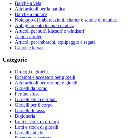
Barche a vela
Altri articoli per la nautica
Barche a motore
Noleggio di imbarcazioni, charter e scuole di nautica
Abbigliamento tecnico nautico
Articoli per surf, kitesurf e windsurf
Acquascooter
Articoli per imbarchi, equipaggio e regate
Canoe e kayak
Categorie
Orologi e gioielli
Ricambi e accessori per gioielli
Altri articoli per orologi e gioielli
Gioielli da uomo
Perline sfuse
Gioielli etnici e tribali
Gioielli per il corpo
Gioielli di lusso
Bigiotteria
Lotti e stock di orologi
Lotti e stock di gioielli
Gioielli antichi