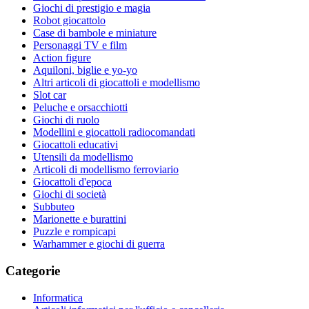
Giochi di prestigio e magia
Robot giocattolo
Case di bambole e miniature
Personaggi TV e film
Action figure
Aquiloni, biglie e yo-yo
Altri articoli di giocattoli e modellismo
Slot car
Peluche e orsacchiotti
Giochi di ruolo
Modellini e giocattoli radiocomandati
Giocattoli educativi
Utensili da modellismo
Articoli di modellismo ferroviario
Giocattoli d'epoca
Giochi di società
Subbuteo
Marionette e burattini
Puzzle e rompicapi
Warhammer e giochi di guerra
Categorie
Informatica