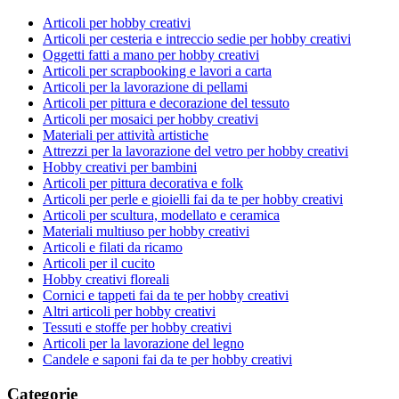
Articoli per hobby creativi
Articoli per cesteria e intreccio sedie per hobby creativi
Oggetti fatti a mano per hobby creativi
Articoli per scrapbooking e lavori a carta
Articoli per la lavorazione di pellami
Articoli per pittura e decorazione del tessuto
Articoli per mosaici per hobby creativi
Materiali per attività artistiche
Attrezzi per la lavorazione del vetro per hobby creativi
Hobby creativi per bambini
Articoli per pittura decorativa e folk
Articoli per perle e gioielli fai da te per hobby creativi
Articoli per scultura, modellato e ceramica
Materiali multiuso per hobby creativi
Articoli e filati da ricamo
Articoli per il cucito
Hobby creativi floreali
Cornici e tappeti fai da te per hobby creativi
Altri articoli per hobby creativi
Tessuti e stoffe per hobby creativi
Articoli per la lavorazione del legno
Candele e saponi fai da te per hobby creativi
Categorie