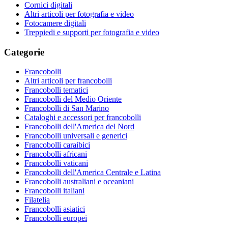
Cornici digitali
Altri articoli per fotografia e video
Fotocamere digitali
Treppiedi e supporti per fotografia e video
Categorie
Francobolli
Altri articoli per francobolli
Francobolli tematici
Francobolli del Medio Oriente
Francobolli di San Marino
Cataloghi e accessori per francobolli
Francobolli dell'America del Nord
Francobolli universali e generici
Francobolli caraibici
Francobolli africani
Francobolli vaticani
Francobolli dell'America Centrale e Latina
Francobolli australiani e oceaniani
Francobolli italiani
Filatelia
Francobolli asiatici
Francobolli europei