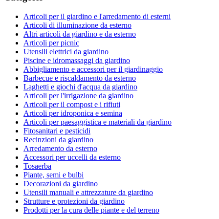
Articoli per il giardino e l'arredamento di esterni
Articoli di illuminazione da esterno
Altri articoli da giardino e da esterno
Articoli per picnic
Utensili elettrici da giardino
Piscine e idromassaggi da giardino
Abbigliamento e accessori per il giardinaggio
Barbecue e riscaldamento da esterno
Laghetti e giochi d'acqua da giardino
Articoli per l'irrigazione da giardino
Articoli per il compost e i rifiuti
Articoli per idroponica e semina
Articoli per paesaggistica e materiali da giardino
Fitosanitari e pesticidi
Recinzioni da giardino
Arredamento da esterno
Accessori per uccelli da esterno
Tosaerba
Piante, semi e bulbi
Decorazioni da giardino
Utensili manuali e attrezzature da giardino
Strutture e protezioni da giardino
Prodotti per la cura delle piante e del terreno