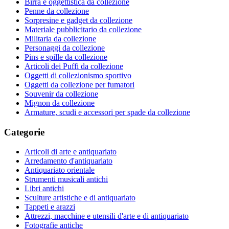
Birra e oggettistica da collezione
Penne da collezione
Sorpresine e gadget da collezione
Materiale pubblicitario da collezione
Militaria da collezione
Personaggi da collezione
Pins e spille da collezione
Articoli dei Puffi da collezione
Oggetti di collezionismo sportivo
Oggetti da collezione per fumatori
Souvenir da collezione
Mignon da collezione
Armature, scudi e accessori per spade da collezione
Categorie
Articoli di arte e antiquariato
Arredamento d'antiquariato
Antiquariato orientale
Strumenti musicali antichi
Libri antichi
Sculture artistiche e di antiquariato
Tappeti e arazzi
Attrezzi, macchine e utensili d'arte e di antiquariato
Fotografie antiche