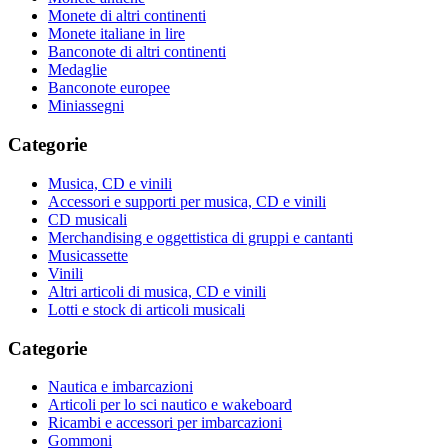
Monete di altri continenti
Monete italiane in lire
Banconote di altri continenti
Medaglie
Banconote europee
Miniassegni
Categorie
Musica, CD e vinili
Accessori e supporti per musica, CD e vinili
CD musicali
Merchandising e oggettistica di gruppi e cantanti
Musicassette
Vinili
Altri articoli di musica, CD e vinili
Lotti e stock di articoli musicali
Categorie
Nautica e imbarcazioni
Articoli per lo sci nautico e wakeboard
Ricambi e accessori per imbarcazioni
Gommoni