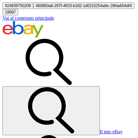
924839750209
460850a6-297f-4833-b182-1d0215254a9e:19fda654df4
19997
Vai al contenuto principale
Il mio eBay