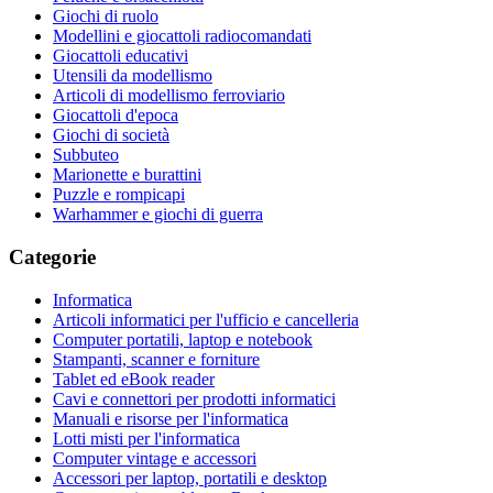
Giochi di ruolo
Modellini e giocattoli radiocomandati
Giocattoli educativi
Utensili da modellismo
Articoli di modellismo ferroviario
Giocattoli d'epoca
Giochi di società
Subbuteo
Marionette e burattini
Puzzle e rompicapi
Warhammer e giochi di guerra
Categorie
Informatica
Articoli informatici per l'ufficio e cancelleria
Computer portatili, laptop e notebook
Stampanti, scanner e forniture
Tablet ed eBook reader
Cavi e connettori per prodotti informatici
Manuali e risorse per l'informatica
Lotti misti per l'informatica
Computer vintage e accessori
Accessori per laptop, portatili e desktop