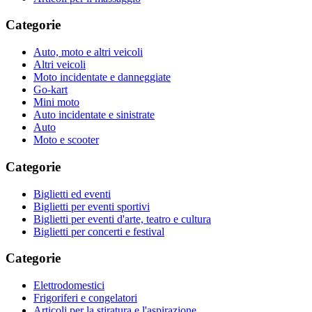
Categorie
Auto, moto e altri veicoli
Altri veicoli
Moto incidentate e danneggiate
Go-kart
Mini moto
Auto incidentate e sinistrate
Auto
Moto e scooter
Categorie
Biglietti ed eventi
Biglietti per eventi sportivi
Biglietti per eventi d'arte, teatro e cultura
Biglietti per concerti e festival
Categorie
Elettrodomestici
Frigoriferi e congelatori
Articoli per la stiratura e l'aspirazione