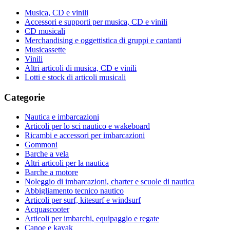
Musica, CD e vinili
Accessori e supporti per musica, CD e vinili
CD musicali
Merchandising e oggettistica di gruppi e cantanti
Musicassette
Vinili
Altri articoli di musica, CD e vinili
Lotti e stock di articoli musicali
Categorie
Nautica e imbarcazioni
Articoli per lo sci nautico e wakeboard
Ricambi e accessori per imbarcazioni
Gommoni
Barche a vela
Altri articoli per la nautica
Barche a motore
Noleggio di imbarcazioni, charter e scuole di nautica
Abbigliamento tecnico nautico
Articoli per surf, kitesurf e windsurf
Acquascooter
Articoli per imbarchi, equipaggio e regate
Canoe e kayak