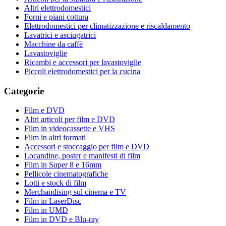
Altri elettrodomestici
Forni e piani cottura
Elettrodomestici per climatizzazione e riscaldamento
Lavatrici e asciugatrici
Macchine da caffè
Lavastoviglie
Ricambi e accessori per lavastoviglie
Piccoli elettrodomestici per la cucina
Categorie
Film e DVD
Altri articoli per film e DVD
Film in videocassette e VHS
Film in altri formati
Accessori e stoccaggio per film e DVD
Locandine, poster e manifesti di film
Film in Super 8 e 16mm
Pellicole cinematografiche
Lotti e stock di film
Merchandising sul cinema e TV
Film in LaserDisc
Film in UMD
Film in DVD e Blu-ray