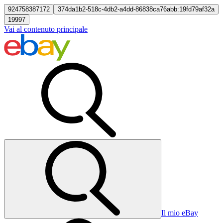
924758387172
374da1b2-518c-4db2-a4dd-86838ca76abb:19fd79af32a
19997
Vai al contenuto principale
Il mio eBay