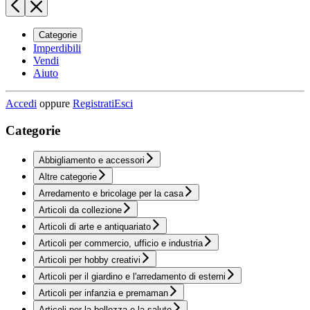
Categorie
Imperdibili
Vendi
Aiuto
Accedi
oppure
Registrati
Esci
Categorie
Abbigliamento e accessori
Altre categorie
Arredamento e bricolage per la casa
Articoli da collezione
Articoli di arte e antiquariato
Articoli per commercio, ufficio e industria
Articoli per hobby creativi
Articoli per il giardino e l'arredamento di esterni
Articoli per infanzia e premaman
Articoli per la bellezza e la salute