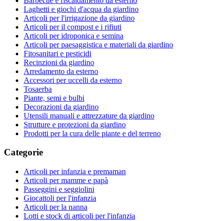
Barbecue e riscaldamento da esterno
Laghetti e giochi d'acqua da giardino
Articoli per l'irrigazione da giardino
Articoli per il compost e i rifiuti
Articoli per idroponica e semina
Articoli per paesaggistica e materiali da giardino
Fitosanitari e pesticidi
Recinzioni da giardino
Arredamento da esterno
Accessori per uccelli da esterno
Tosaerba
Piante, semi e bulbi
Decorazioni da giardino
Utensili manuali e attrezzature da giardino
Strutture e protezioni da giardino
Prodotti per la cura delle piante e del terreno
Categorie
Articoli per infanzia e premaman
Articoli per mamme e papà
Passeggini e seggiolini
Giocattoli per l'infanzia
Articoli per la nanna
Lotti e stock di articoli per l'infanzia