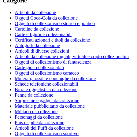
Categorie
Articoli da collezione
Oggetti Coca-Cola da collezione
Oggetti di collezionismo storico e politico
Cartoline da collezione
Carte e figurine collezionabili
Certificati azionari e titoli da collezione
Autografi da collezione
Articoli di diverse collezioni
Articoli da collezione digitali, virtuali e cripto collezionabili
Oggetti di collezionismo di fantascienza
Carte gioco collezionabili
Oggetti di collezionismo cartaceo
Minerali, fossili e conchiglie da collezione
Schede telefoniche collezionabili
Birra e oggettistica da collezione
Penne da collezione
Sorpresine e gadget da collezione
Materiale pubblicitario da collezione
Militaria da collezione
Personaggi da collezione
Pins e spille da collezione
Articoli dei Puffi da collezione
Oggetti di collezionismo sportivo