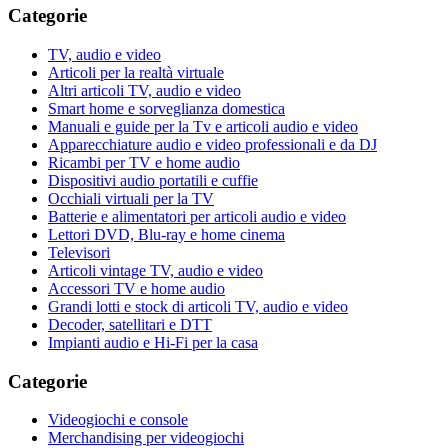
Categorie
TV, audio e video
Articoli per la realtà virtuale
Altri articoli TV, audio e video
Smart home e sorveglianza domestica
Manuali e guide per la Tv e articoli audio e video
Apparecchiature audio e video professionali e da DJ
Ricambi per TV e home audio
Dispositivi audio portatili e cuffie
Occhiali virtuali per la TV
Batterie e alimentatori per articoli audio e video
Lettori DVD, Blu-ray e home cinema
Televisori
Articoli vintage TV, audio e video
Accessori TV e home audio
Grandi lotti e stock di articoli TV, audio e video
Decoder, satellitari e DTT
Impianti audio e Hi-Fi per la casa
Categorie
Videogiochi e console
Merchandising per videogiochi