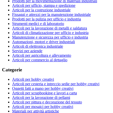
Prodotti per la movimentazione di materiali industriali
Articoli per ufficio, stampa e spedizione
Articoli per la costruzione industriale
Fissaggi e attrezzi per la manutenzione industriale
Prodotti per la pulizia per ufficio e industria
Strumenti medici e di laboratorio
Articoli per la lavorazione di metalli e saldatura
Articoli di climatizzazione per ufficio e industria
Manutenzione e sicurezza per ufficio e industria
Automazioni, motori e driver industriali
Articoli di elettronica industriale
Servizi per aziende
Articoli per agricoltura e allevamento
Articoli per commercio al dettaglio
Categorie
Articoli per hobby creativi
Articoli per cesteria e intreccio sedie per hobby creativi
Oggetti fatti a mano per hobby creativi
Articoli per scrapbooking e lavori a carta
Articoli per la lavorazione di pellami
Articoli per pittura e decorazione del tessuto
Articoli per mosaici per hobby creativi
Materiali per attività artistiche