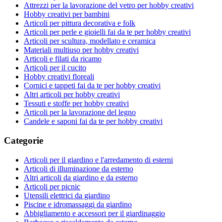
Attrezzi per la lavorazione del vetro per hobby creativi
Hobby creativi per bambini
Articoli per pittura decorativa e folk
Articoli per perle e gioielli fai da te per hobby creativi
Articoli per scultura, modellato e ceramica
Materiali multiuso per hobby creativi
Articoli e filati da ricamo
Articoli per il cucito
Hobby creativi floreali
Cornici e tappeti fai da te per hobby creativi
Altri articoli per hobby creativi
Tessuti e stoffe per hobby creativi
Articoli per la lavorazione del legno
Candele e saponi fai da te per hobby creativi
Categorie
Articoli per il giardino e l'arredamento di esterni
Articoli di illuminazione da esterno
Altri articoli da giardino e da esterno
Articoli per picnic
Utensili elettrici da giardino
Piscine e idromassaggi da giardino
Abbigliamento e accessori per il giardinaggio