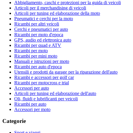
Abbigliamento, caschi e protezioni per la guida di veicoli
Articoli per il merchandising di veicoli
Articoli per tuning ed elaborazione della moto
Pneumatici e cerchi per la moto
Ricambi per altri veicoli
Cerchi e pneumatici per auto
Ricambi per moto d'epoca
GPS, audio ed elettronica auto
Ricambi per quad e ATV
Ricambi per moto
Ricambi per mini moto
Manuali e istruzioni per moto
Ricambi per auto d'epoca
Utensili e prodotti da garage per la riparazione dell'auto
Ricambi e accessori per golf car
Ricambi per motocross e trial
Accessori per auto
Articoli per tuning ed elaborazione dell'auto
Oli, fluidi e lubrificanti per veicoli
Ricambi per auto
Accessori per moto
Categorie
Sport e viaggi