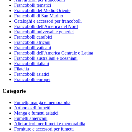
Francobolli tematici
Francobolli del Medio Oriente
Francobolli di San Marino
Cataloghi e accessori per francobolli
Francobolli dell'America del Nord
Francobolli universali e generici
Francobolli caraibici
Francobolli africani
Francobolli vaticani
Francobolli dell'America Centrale e Latina
Francobolli australiani e oceaniani
Francobolli italiani
Filatelia
Francobolli asiatici
Francobolli europei
Categorie
Fumetti, manga e memorabilia
Artbooks di fumetti
Manga e fumetti asiatici
Fumetti americani
Altri articoli per fumetti e memorabilia
Forniture e accessori per fumetti