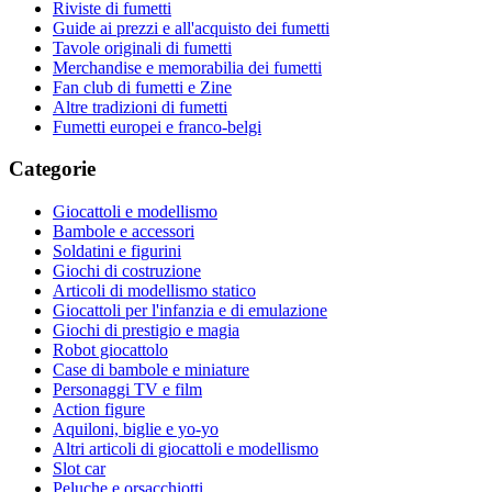
Riviste di fumetti
Guide ai prezzi e all'acquisto dei fumetti
Tavole originali di fumetti
Merchandise e memorabilia dei fumetti
Fan club di fumetti e Zine
Altre tradizioni di fumetti
Fumetti europei e franco-belgi
Categorie
Giocattoli e modellismo
Bambole e accessori
Soldatini e figurini
Giochi di costruzione
Articoli di modellismo statico
Giocattoli per l'infanzia e di emulazione
Giochi di prestigio e magia
Robot giocattolo
Case di bambole e miniature
Personaggi TV e film
Action figure
Aquiloni, biglie e yo-yo
Altri articoli di giocattoli e modellismo
Slot car
Peluche e orsacchiotti