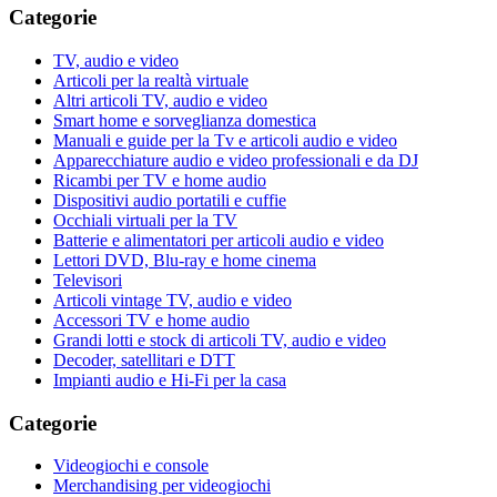
Categorie
TV, audio e video
Articoli per la realtà virtuale
Altri articoli TV, audio e video
Smart home e sorveglianza domestica
Manuali e guide per la Tv e articoli audio e video
Apparecchiature audio e video professionali e da DJ
Ricambi per TV e home audio
Dispositivi audio portatili e cuffie
Occhiali virtuali per la TV
Batterie e alimentatori per articoli audio e video
Lettori DVD, Blu-ray e home cinema
Televisori
Articoli vintage TV, audio e video
Accessori TV e home audio
Grandi lotti e stock di articoli TV, audio e video
Decoder, satellitari e DTT
Impianti audio e Hi-Fi per la casa
Categorie
Videogiochi e console
Merchandising per videogiochi