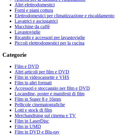
Altri elettrodomestici
Forni e piani cottura
Elettrodomestici per climatizzazione e riscaldamento
Lavatrici e asciugatrici
Macchine da caffè
Lavastoviglie
Ricambi e accessori per lavastoviglie
Piccoli elettrodomestici per la cucina
Categorie
Film e DVD
Altri articoli per film e DVD
Film in videocassette e VHS
Film in altri formati
Accessori e stoccaggio per film e DVD
Locandine, poster e manifesti di film
Film in Super 8 e 16mm
Pellicole cinematografiche
Lotti e stock di film
Merchandising sul cinema e TV
Film in LaserDisc
Film in UMD
Film in DVD e Blu-ray