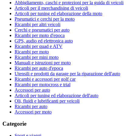
Abbigliamento, caschi e protezioni per la guida di veicoli
Articoli per il merchandising di veicoli
Articoli per tuning ed elaborazione della moto
Pneumatici e cerchi per la moto
Ricambi per altri veicoli
Cerchi e pneumatici per auto
Ricambi per moto d'epoca
GPS, audio ed elettronica auto
Ricambi per quad e ATV
Ricambi per moto
Ricambi per mini moto
Manuali e istruzioni per moto
Ricambi per auto d'epoca
Utensili e prodotti da garage per la riparazione dell'auto
Ricambi e accessori per golf car
Ricambi per motocross e trial
Accessori per auto
Articoli per tuning ed elaborazione dell'auto
Oli, fluidi e lubrificanti per veicoli
Ricambi per auto
Accessori per moto
Categorie
Sport e viaggi