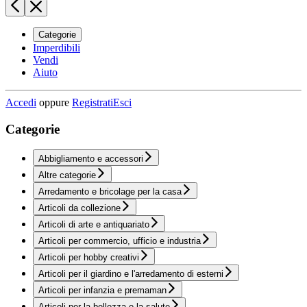
Categorie
Imperdibili
Vendi
Aiuto
Accedi
oppure
Registrati
Esci
Categorie
Abbigliamento e accessori
Altre categorie
Arredamento e bricolage per la casa
Articoli da collezione
Articoli di arte e antiquariato
Articoli per commercio, ufficio e industria
Articoli per hobby creativi
Articoli per il giardino e l'arredamento di esterni
Articoli per infanzia e premaman
Articoli per la bellezza e la salute