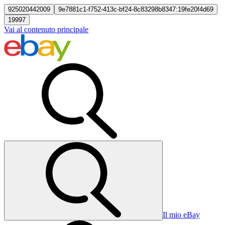
925020442009
9e7881c1-f752-413c-bf24-8c83298b8347:19fe20f4d69
19997
Vai al contenuto principale
Il mio eBay