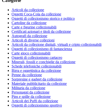
Categorie
Articoli da collezione
Oggetti Coca-Cola da collezione
Oggetti di collezionismo storico e politico
Cartoline da collezione
Carte e figurine collezionabili
Certificati azionari e titoli da collezione
Autografi da collezione
Articoli di diverse collezioni
Articoli da collezione digitali, virtuali e cripto collezionabili
Oggetti di collezionismo di fantascienza
Carte gioco collezionabili
Oggetti di collezionismo cartaceo
Minerali, fossili e conchiglie da collezione
Schede telefoniche collezionabili
Birra e oggettistica da collezione
Penne da collezione
Sorpresine e gadget da collezione
Materiale pubblicitario da collezione
Militaria da collezione
Personaggi da collezione
Pins e spille da collezione
Articoli dei Puffi da collezione
Oggetti di collezionismo sportivo