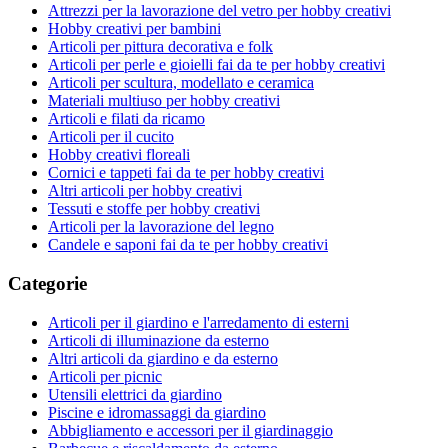
Attrezzi per la lavorazione del vetro per hobby creativi
Hobby creativi per bambini
Articoli per pittura decorativa e folk
Articoli per perle e gioielli fai da te per hobby creativi
Articoli per scultura, modellato e ceramica
Materiali multiuso per hobby creativi
Articoli e filati da ricamo
Articoli per il cucito
Hobby creativi floreali
Cornici e tappeti fai da te per hobby creativi
Altri articoli per hobby creativi
Tessuti e stoffe per hobby creativi
Articoli per la lavorazione del legno
Candele e saponi fai da te per hobby creativi
Categorie
Articoli per il giardino e l'arredamento di esterni
Articoli di illuminazione da esterno
Altri articoli da giardino e da esterno
Articoli per picnic
Utensili elettrici da giardino
Piscine e idromassaggi da giardino
Abbigliamento e accessori per il giardinaggio