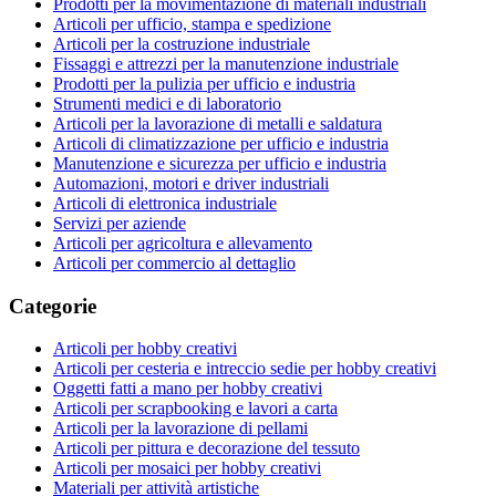
Prodotti per la movimentazione di materiali industriali
Articoli per ufficio, stampa e spedizione
Articoli per la costruzione industriale
Fissaggi e attrezzi per la manutenzione industriale
Prodotti per la pulizia per ufficio e industria
Strumenti medici e di laboratorio
Articoli per la lavorazione di metalli e saldatura
Articoli di climatizzazione per ufficio e industria
Manutenzione e sicurezza per ufficio e industria
Automazioni, motori e driver industriali
Articoli di elettronica industriale
Servizi per aziende
Articoli per agricoltura e allevamento
Articoli per commercio al dettaglio
Categorie
Articoli per hobby creativi
Articoli per cesteria e intreccio sedie per hobby creativi
Oggetti fatti a mano per hobby creativi
Articoli per scrapbooking e lavori a carta
Articoli per la lavorazione di pellami
Articoli per pittura e decorazione del tessuto
Articoli per mosaici per hobby creativi
Materiali per attività artistiche