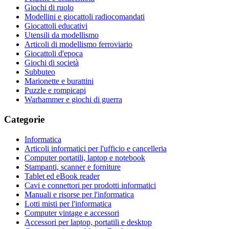
Giochi di ruolo
Modellini e giocattoli radiocomandati
Giocattoli educativi
Utensili da modellismo
Articoli di modellismo ferroviario
Giocattoli d'epoca
Giochi di società
Subbuteo
Marionette e burattini
Puzzle e rompicapi
Warhammer e giochi di guerra
Categorie
Informatica
Articoli informatici per l'ufficio e cancelleria
Computer portatili, laptop e notebook
Stampanti, scanner e forniture
Tablet ed eBook reader
Cavi e connettori per prodotti informatici
Manuali e risorse per l'informatica
Lotti misti per l'informatica
Computer vintage e accessori
Accessori per laptop, portatili e desktop