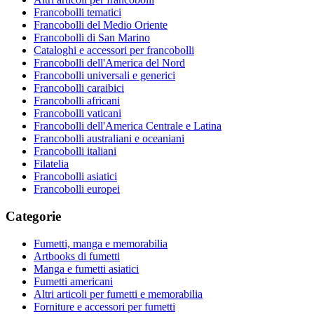
Francobolli tematici
Francobolli del Medio Oriente
Francobolli di San Marino
Cataloghi e accessori per francobolli
Francobolli dell'America del Nord
Francobolli universali e generici
Francobolli caraibici
Francobolli africani
Francobolli vaticani
Francobolli dell'America Centrale e Latina
Francobolli australiani e oceaniani
Francobolli italiani
Filatelia
Francobolli asiatici
Francobolli europei
Categorie
Fumetti, manga e memorabilia
Artbooks di fumetti
Manga e fumetti asiatici
Fumetti americani
Altri articoli per fumetti e memorabilia
Forniture e accessori per fumetti