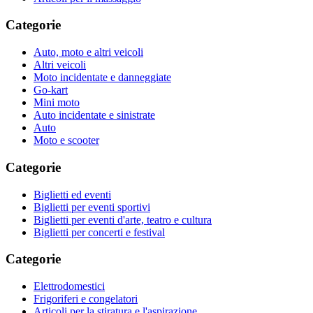
Categorie
Auto, moto e altri veicoli
Altri veicoli
Moto incidentate e danneggiate
Go-kart
Mini moto
Auto incidentate e sinistrate
Auto
Moto e scooter
Categorie
Biglietti ed eventi
Biglietti per eventi sportivi
Biglietti per eventi d'arte, teatro e cultura
Biglietti per concerti e festival
Categorie
Elettrodomestici
Frigoriferi e congelatori
Articoli per la stiratura e l'aspirazione