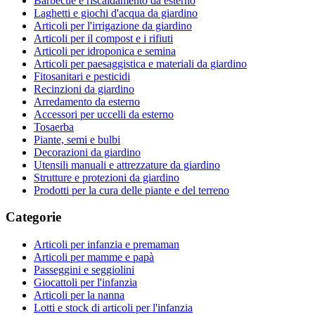
Barbecue e riscaldamento da esterno
Laghetti e giochi d'acqua da giardino
Articoli per l'irrigazione da giardino
Articoli per il compost e i rifiuti
Articoli per idroponica e semina
Articoli per paesaggistica e materiali da giardino
Fitosanitari e pesticidi
Recinzioni da giardino
Arredamento da esterno
Accessori per uccelli da esterno
Tosaerba
Piante, semi e bulbi
Decorazioni da giardino
Utensili manuali e attrezzature da giardino
Strutture e protezioni da giardino
Prodotti per la cura delle piante e del terreno
Categorie
Articoli per infanzia e premaman
Articoli per mamme e papà
Passeggini e seggiolini
Giocattoli per l'infanzia
Articoli per la nanna
Lotti e stock di articoli per l'infanzia