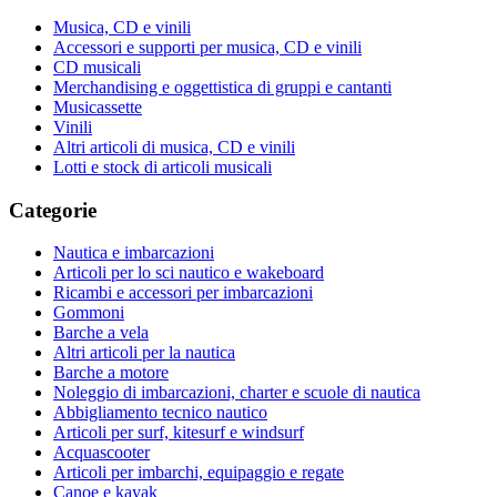
Musica, CD e vinili
Accessori e supporti per musica, CD e vinili
CD musicali
Merchandising e oggettistica di gruppi e cantanti
Musicassette
Vinili
Altri articoli di musica, CD e vinili
Lotti e stock di articoli musicali
Categorie
Nautica e imbarcazioni
Articoli per lo sci nautico e wakeboard
Ricambi e accessori per imbarcazioni
Gommoni
Barche a vela
Altri articoli per la nautica
Barche a motore
Noleggio di imbarcazioni, charter e scuole di nautica
Abbigliamento tecnico nautico
Articoli per surf, kitesurf e windsurf
Acquascooter
Articoli per imbarchi, equipaggio e regate
Canoe e kayak