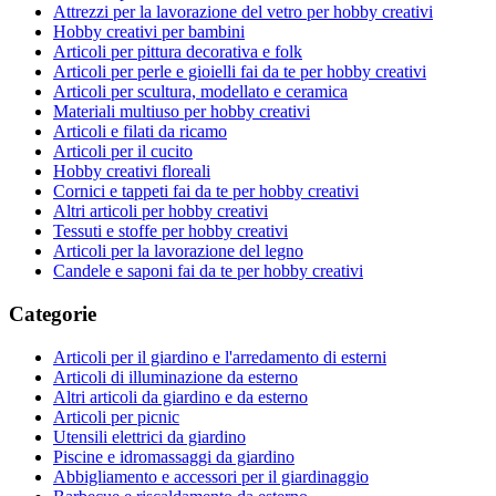
Attrezzi per la lavorazione del vetro per hobby creativi
Hobby creativi per bambini
Articoli per pittura decorativa e folk
Articoli per perle e gioielli fai da te per hobby creativi
Articoli per scultura, modellato e ceramica
Materiali multiuso per hobby creativi
Articoli e filati da ricamo
Articoli per il cucito
Hobby creativi floreali
Cornici e tappeti fai da te per hobby creativi
Altri articoli per hobby creativi
Tessuti e stoffe per hobby creativi
Articoli per la lavorazione del legno
Candele e saponi fai da te per hobby creativi
Categorie
Articoli per il giardino e l'arredamento di esterni
Articoli di illuminazione da esterno
Altri articoli da giardino e da esterno
Articoli per picnic
Utensili elettrici da giardino
Piscine e idromassaggi da giardino
Abbigliamento e accessori per il giardinaggio