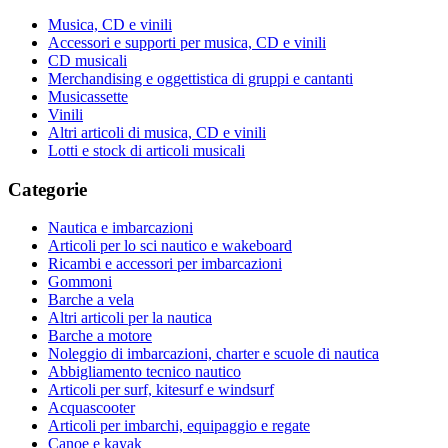
Musica, CD e vinili
Accessori e supporti per musica, CD e vinili
CD musicali
Merchandising e oggettistica di gruppi e cantanti
Musicassette
Vinili
Altri articoli di musica, CD e vinili
Lotti e stock di articoli musicali
Categorie
Nautica e imbarcazioni
Articoli per lo sci nautico e wakeboard
Ricambi e accessori per imbarcazioni
Gommoni
Barche a vela
Altri articoli per la nautica
Barche a motore
Noleggio di imbarcazioni, charter e scuole di nautica
Abbigliamento tecnico nautico
Articoli per surf, kitesurf e windsurf
Acquascooter
Articoli per imbarchi, equipaggio e regate
Canoe e kayak