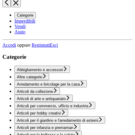
Categorie
Imperdibili
Vendi
Aiuto
Accedi
oppure
Registrati
Esci
Categorie
Abbigliamento e accessori
Altre categorie
Arredamento e bricolage per la casa
Articoli da collezione
Articoli di arte e antiquariato
Articoli per commercio, ufficio e industria
Articoli per hobby creativi
Articoli per il giardino e l'arredamento di esterni
Articoli per infanzia e premaman
Articoli per la bellezza e la salute