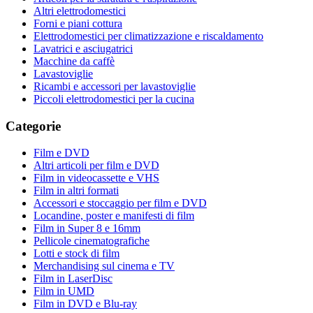
Altri elettrodomestici
Forni e piani cottura
Elettrodomestici per climatizzazione e riscaldamento
Lavatrici e asciugatrici
Macchine da caffè
Lavastoviglie
Ricambi e accessori per lavastoviglie
Piccoli elettrodomestici per la cucina
Categorie
Film e DVD
Altri articoli per film e DVD
Film in videocassette e VHS
Film in altri formati
Accessori e stoccaggio per film e DVD
Locandine, poster e manifesti di film
Film in Super 8 e 16mm
Pellicole cinematografiche
Lotti e stock di film
Merchandising sul cinema e TV
Film in LaserDisc
Film in UMD
Film in DVD e Blu-ray