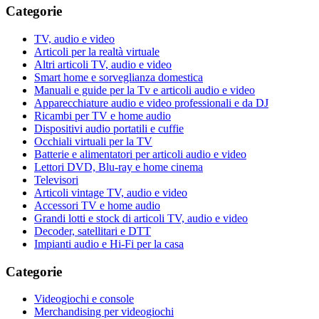
Categorie
TV, audio e video
Articoli per la realtà virtuale
Altri articoli TV, audio e video
Smart home e sorveglianza domestica
Manuali e guide per la Tv e articoli audio e video
Apparecchiature audio e video professionali e da DJ
Ricambi per TV e home audio
Dispositivi audio portatili e cuffie
Occhiali virtuali per la TV
Batterie e alimentatori per articoli audio e video
Lettori DVD, Blu-ray e home cinema
Televisori
Articoli vintage TV, audio e video
Accessori TV e home audio
Grandi lotti e stock di articoli TV, audio e video
Decoder, satellitari e DTT
Impianti audio e Hi-Fi per la casa
Categorie
Videogiochi e console
Merchandising per videogiochi