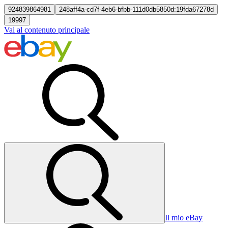
924839864981
248aff4a-cd7f-4eb6-bfbb-111d0db5850d:19fda67278d
19997
Vai al contenuto principale
Il mio eBay