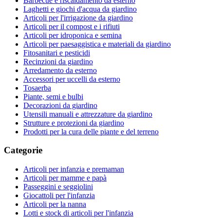
Barbecue e riscaldamento da esterno
Laghetti e giochi d'acqua da giardino
Articoli per l'irrigazione da giardino
Articoli per il compost e i rifiuti
Articoli per idroponica e semina
Articoli per paesaggistica e materiali da giardino
Fitosanitari e pesticidi
Recinzioni da giardino
Arredamento da esterno
Accessori per uccelli da esterno
Tosaerba
Piante, semi e bulbi
Decorazioni da giardino
Utensili manuali e attrezzature da giardino
Strutture e protezioni da giardino
Prodotti per la cura delle piante e del terreno
Categorie
Articoli per infanzia e premaman
Articoli per mamme e papà
Passeggini e seggiolini
Giocattoli per l'infanzia
Articoli per la nanna
Lotti e stock di articoli per l'infanzia