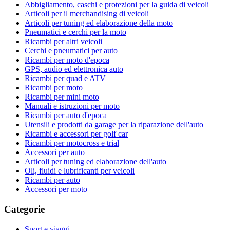
Abbigliamento, caschi e protezioni per la guida di veicoli
Articoli per il merchandising di veicoli
Articoli per tuning ed elaborazione della moto
Pneumatici e cerchi per la moto
Ricambi per altri veicoli
Cerchi e pneumatici per auto
Ricambi per moto d'epoca
GPS, audio ed elettronica auto
Ricambi per quad e ATV
Ricambi per moto
Ricambi per mini moto
Manuali e istruzioni per moto
Ricambi per auto d'epoca
Utensili e prodotti da garage per la riparazione dell'auto
Ricambi e accessori per golf car
Ricambi per motocross e trial
Accessori per auto
Articoli per tuning ed elaborazione dell'auto
Oli, fluidi e lubrificanti per veicoli
Ricambi per auto
Accessori per moto
Categorie
Sport e viaggi