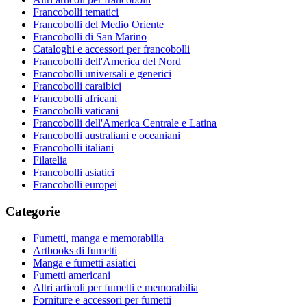
Francobolli tematici
Francobolli del Medio Oriente
Francobolli di San Marino
Cataloghi e accessori per francobolli
Francobolli dell'America del Nord
Francobolli universali e generici
Francobolli caraibici
Francobolli africani
Francobolli vaticani
Francobolli dell'America Centrale e Latina
Francobolli australiani e oceaniani
Francobolli italiani
Filatelia
Francobolli asiatici
Francobolli europei
Categorie
Fumetti, manga e memorabilia
Artbooks di fumetti
Manga e fumetti asiatici
Fumetti americani
Altri articoli per fumetti e memorabilia
Forniture e accessori per fumetti