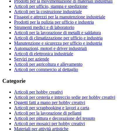
Prodotti per la movimentazione di materiali industriali
Articoli per ufficio, stampa e spedizione
Articoli per la costruzione industriale
Fissaggi e attrezzi per la manutenzione industriale
Prodotti per la pulizia per ufficio e industria
Strumenti medici e di laboratorio
Articoli per la lavorazione di metalli e saldatura
Articoli di climatizzazione per ufficio e industria
Manutenzione e sicurezza per ufficio e industria
Automazioni, motori e driver industriali
Articoli di elettronica industriale
Servizi per aziende
Articoli per agricoltura e allevamento
Articoli per commercio al dettaglio
Categorie
Articoli per hobby creativi
Articoli per cesteria e intreccio sedie per hobby creativi
Oggetti fatti a mano per hobby creativi
Articoli per scrapbooking e lavori a carta
Articoli per la lavorazione di pellami
Articoli per pittura e decorazione del tessuto
Articoli per mosaici per hobby creativi
Materiali per attività artistiche