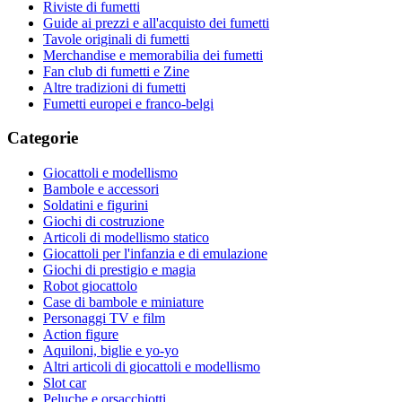
Riviste di fumetti
Guide ai prezzi e all'acquisto dei fumetti
Tavole originali di fumetti
Merchandise e memorabilia dei fumetti
Fan club di fumetti e Zine
Altre tradizioni di fumetti
Fumetti europei e franco-belgi
Categorie
Giocattoli e modellismo
Bambole e accessori
Soldatini e figurini
Giochi di costruzione
Articoli di modellismo statico
Giocattoli per l'infanzia e di emulazione
Giochi di prestigio e magia
Robot giocattolo
Case di bambole e miniature
Personaggi TV e film
Action figure
Aquiloni, biglie e yo-yo
Altri articoli di giocattoli e modellismo
Slot car
Peluche e orsacchiotti