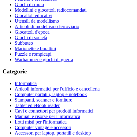
Giochi di ruolo
Modellini e giocattoli radiocomandati
Giocattoli educativi
Utensili da modellismo
Articoli di modellismo ferroviario
Giocattoli d'epoca
Giochi di società
Subbuteo
Marionette e burattini
Puzzle e rompicapi
Warhammer e giochi di guerra
Categorie
Informatica
Articoli informatici per l'ufficio e cancelleria
Computer portatili, laptop e notebook
Stampanti, scanner e forniture
Tablet ed eBook reader
Cavi e connettori per prodotti informatici
Manuali e risorse per l'informatica
Lotti misti per l'informatica
Computer vintage e accessori
Accessori per laptop, portatili e desktop