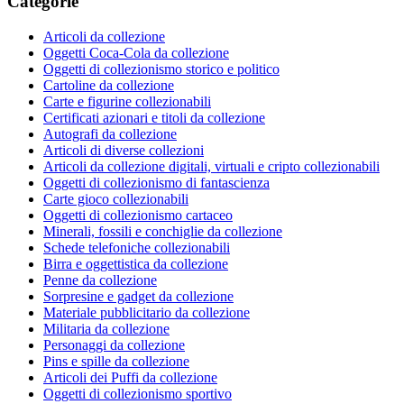
Categorie
Articoli da collezione
Oggetti Coca-Cola da collezione
Oggetti di collezionismo storico e politico
Cartoline da collezione
Carte e figurine collezionabili
Certificati azionari e titoli da collezione
Autografi da collezione
Articoli di diverse collezioni
Articoli da collezione digitali, virtuali e cripto collezionabili
Oggetti di collezionismo di fantascienza
Carte gioco collezionabili
Oggetti di collezionismo cartaceo
Minerali, fossili e conchiglie da collezione
Schede telefoniche collezionabili
Birra e oggettistica da collezione
Penne da collezione
Sorpresine e gadget da collezione
Materiale pubblicitario da collezione
Militaria da collezione
Personaggi da collezione
Pins e spille da collezione
Articoli dei Puffi da collezione
Oggetti di collezionismo sportivo