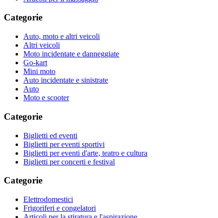
Categorie
Auto, moto e altri veicoli
Altri veicoli
Moto incidentate e danneggiate
Go-kart
Mini moto
Auto incidentate e sinistrate
Auto
Moto e scooter
Categorie
Biglietti ed eventi
Biglietti per eventi sportivi
Biglietti per eventi d'arte, teatro e cultura
Biglietti per concerti e festival
Categorie
Elettrodomestici
Frigoriferi e congelatori
Articoli per la stiratura e l'aspirazione