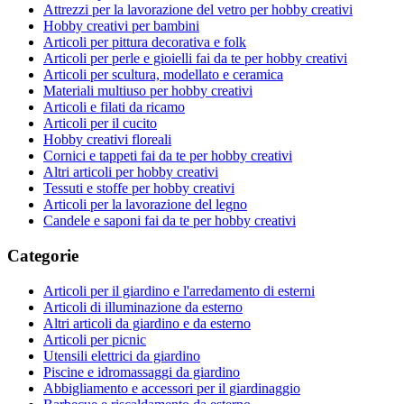
Attrezzi per la lavorazione del vetro per hobby creativi
Hobby creativi per bambini
Articoli per pittura decorativa e folk
Articoli per perle e gioielli fai da te per hobby creativi
Articoli per scultura, modellato e ceramica
Materiali multiuso per hobby creativi
Articoli e filati da ricamo
Articoli per il cucito
Hobby creativi floreali
Cornici e tappeti fai da te per hobby creativi
Altri articoli per hobby creativi
Tessuti e stoffe per hobby creativi
Articoli per la lavorazione del legno
Candele e saponi fai da te per hobby creativi
Categorie
Articoli per il giardino e l'arredamento di esterni
Articoli di illuminazione da esterno
Altri articoli da giardino e da esterno
Articoli per picnic
Utensili elettrici da giardino
Piscine e idromassaggi da giardino
Abbigliamento e accessori per il giardinaggio