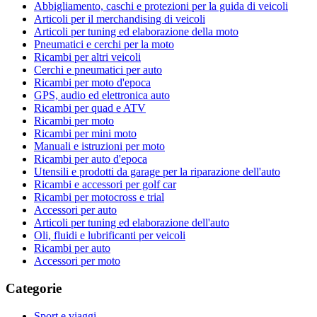
Abbigliamento, caschi e protezioni per la guida di veicoli
Articoli per il merchandising di veicoli
Articoli per tuning ed elaborazione della moto
Pneumatici e cerchi per la moto
Ricambi per altri veicoli
Cerchi e pneumatici per auto
Ricambi per moto d'epoca
GPS, audio ed elettronica auto
Ricambi per quad e ATV
Ricambi per moto
Ricambi per mini moto
Manuali e istruzioni per moto
Ricambi per auto d'epoca
Utensili e prodotti da garage per la riparazione dell'auto
Ricambi e accessori per golf car
Ricambi per motocross e trial
Accessori per auto
Articoli per tuning ed elaborazione dell'auto
Oli, fluidi e lubrificanti per veicoli
Ricambi per auto
Accessori per moto
Categorie
Sport e viaggi