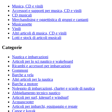
Musica, CD e vinili
Accessori e supporti per musica, CD e vinili
CD musicali
Merchandising e oggettistica di gruppi e cantanti
Musicassette
Vinili
Altri articoli di musica, CD e vinili
Lotti e stock di articoli musicali
Categorie
Nautica e imbarcazioni
Articoli per lo sci nautico e wakeboard
Ricambi e accessori per imbarcazioni
Gommoni
Barche a vela
Altri articoli per la nautica
Barche a motore
Noleggio di imbarcazioni, charter e scuole di nautica
Abbigliamento tecnico nautico
Articoli per surf, kitesurf e windsurf
Acquascooter
Articoli per imbarchi, equipaggio e regate
Canoe e kayak