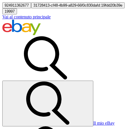
924911362677
31728413-cf48-4b99-a829-66f0c830dafd:19fdd20b39e
19997
Vai al contenuto principale
Il mio eBay