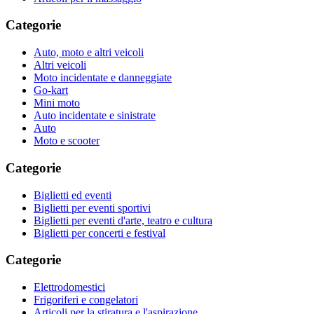
Categorie
Auto, moto e altri veicoli
Altri veicoli
Moto incidentate e danneggiate
Go-kart
Mini moto
Auto incidentate e sinistrate
Auto
Moto e scooter
Categorie
Biglietti ed eventi
Biglietti per eventi sportivi
Biglietti per eventi d'arte, teatro e cultura
Biglietti per concerti e festival
Categorie
Elettrodomestici
Frigoriferi e congelatori
Articoli per la stiratura e l'aspirazione