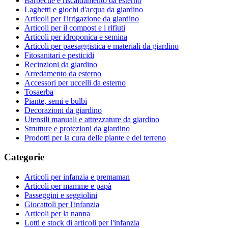
Barbecue e riscaldamento da esterno
Laghetti e giochi d'acqua da giardino
Articoli per l'irrigazione da giardino
Articoli per il compost e i rifiuti
Articoli per idroponica e semina
Articoli per paesaggistica e materiali da giardino
Fitosanitari e pesticidi
Recinzioni da giardino
Arredamento da esterno
Accessori per uccelli da esterno
Tosaerba
Piante, semi e bulbi
Decorazioni da giardino
Utensili manuali e attrezzature da giardino
Strutture e protezioni da giardino
Prodotti per la cura delle piante e del terreno
Categorie
Articoli per infanzia e premaman
Articoli per mamme e papà
Passeggini e seggiolini
Giocattoli per l'infanzia
Articoli per la nanna
Lotti e stock di articoli per l'infanzia