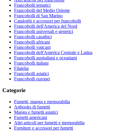
Francobolli tematici
Francobolli del Medio Oriente
Francobolli di San Marino
Cataloghi e accessori per francobolli
Francobolli dell'America del Nord
Francobolli universali e generici
Francobolli caraibici
Francobolli africani
Francobolli vaticani
Francobolli dell'America Centrale e Latina
Francobolli australiani e oceaniani
Francobolli italiani
Filatelia
Francobolli asiatici
Francobolli europei
Categorie
Fumetti, manga e memorabilia
Artbooks di fumetti
Manga e fumetti asiatici
Fumetti americani
Altri articoli per fumetti e memorabilia
Forniture e accessori per fumetti