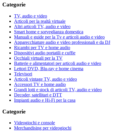
Categorie
TV, audio e video
Articoli per la realtà virtuale
Altri articoli TV, audio e video
Smart home e sorveglianza domestica
Manuali e guide per la Tv e articoli audio e video
Apparecchiature audio e video professionali e da DJ
Ricambi per TV e home audio
Dispositivi audio portatili e cuffie
Occhiali virtuali per la TV
Batterie e alimentatori per articoli audio e video
Lettori DVD, Blu-ray e home cinema
Televisori
Articoli vintage TV, audio e video
Accessori TV e home audio
Grandi lotti e stock di articoli TV, audio e video
Decoder, satellitari e DTT
Impianti audio e Hi-Fi per la casa
Categorie
Videogiochi e console
Merchandising per videogiochi