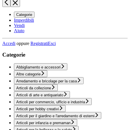
Categorie
Imperdibili
Vendi
Aiuto
Accedi
oppure
Registrati
Esci
Categorie
Abbigliamento e accessori
Altre categorie
Arredamento e bricolage per la casa
Articoli da collezione
Articoli di arte e antiquariato
Articoli per commercio, ufficio e industria
Articoli per hobby creativi
Articoli per il giardino e l'arredamento di esterni
Articoli per infanzia e premaman
Articoli per la bellezza e la salute