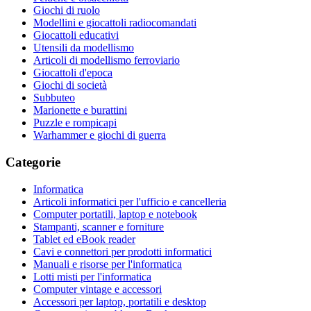
Giochi di ruolo
Modellini e giocattoli radiocomandati
Giocattoli educativi
Utensili da modellismo
Articoli di modellismo ferroviario
Giocattoli d'epoca
Giochi di società
Subbuteo
Marionette e burattini
Puzzle e rompicapi
Warhammer e giochi di guerra
Categorie
Informatica
Articoli informatici per l'ufficio e cancelleria
Computer portatili, laptop e notebook
Stampanti, scanner e forniture
Tablet ed eBook reader
Cavi e connettori per prodotti informatici
Manuali e risorse per l'informatica
Lotti misti per l'informatica
Computer vintage e accessori
Accessori per laptop, portatili e desktop