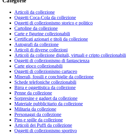
Categorie
Articoli da collezione
Oggetti Coca-Cola da collezione
Oggetti di collezionismo storico e politico
Cartoline da collezione
Carte e figurine collezionabili
Certificati azionari e titoli da collezione
Autografi da collezione
Articoli di diverse collezioni
Articoli da collezione digitali, virtuali e cripto collezionabili
Oggetti di collezionismo di fantascienza
Carte gioco collezionabili
Oggetti di collezionismo cartaceo
Minerali, fossili e conchiglie da collezione
Schede telefoniche collezionabili
Birra e oggettistica da collezione
Penne da collezione
Sorpresine e gadget da collezione
Materiale pubblicitario da collezione
Militaria da collezione
Personaggi da collezione
Pins e spille da collezione
Articoli dei Puffi da collezione
Oggetti di collezionismo sportivo