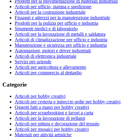
Prodotti per la movimentazione di materiali industriali
Articoli per ufficio, stampa e spedizione
Articoli per la costruzione industriale
Fissaggi e attrezzi per la manutenzione industriale
Prodotti per la pulizia per ufficio e industria
Strumenti medici e di laboratorio
Articoli per la lavorazione di metalli e saldatura
Articoli di climatizzazione per ufficio e industria
Manutenzione e sicurezza per ufficio e industria
Automazioni, motori e driver industriali
Articoli di elettronica industriale
Servizi per aziende
Articoli per agricoltura e allevamento
Articoli per commercio al dettaglio
Categorie
Articoli per hobby creativi
Articoli per cesteria e intreccio sedie per hobby creativi
Oggetti fatti a mano per hobby creativi
Articoli per scrapbooking e lavori a carta
Articoli per la lavorazione di pellami
Articoli per pittura e decorazione del tessuto
Articoli per mosaici per hobby creativi
Materiali per attività artistiche