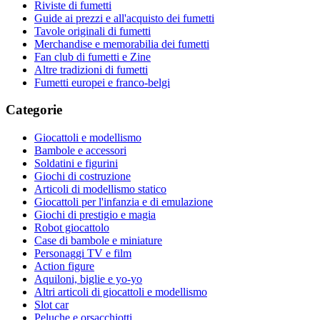
Riviste di fumetti
Guide ai prezzi e all'acquisto dei fumetti
Tavole originali di fumetti
Merchandise e memorabilia dei fumetti
Fan club di fumetti e Zine
Altre tradizioni di fumetti
Fumetti europei e franco-belgi
Categorie
Giocattoli e modellismo
Bambole e accessori
Soldatini e figurini
Giochi di costruzione
Articoli di modellismo statico
Giocattoli per l'infanzia e di emulazione
Giochi di prestigio e magia
Robot giocattolo
Case di bambole e miniature
Personaggi TV e film
Action figure
Aquiloni, biglie e yo-yo
Altri articoli di giocattoli e modellismo
Slot car
Peluche e orsacchiotti