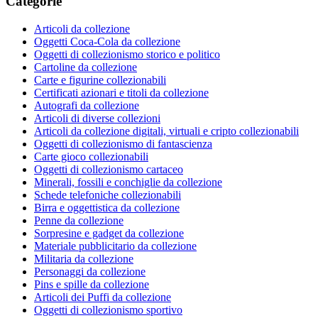
Categorie
Articoli da collezione
Oggetti Coca-Cola da collezione
Oggetti di collezionismo storico e politico
Cartoline da collezione
Carte e figurine collezionabili
Certificati azionari e titoli da collezione
Autografi da collezione
Articoli di diverse collezioni
Articoli da collezione digitali, virtuali e cripto collezionabili
Oggetti di collezionismo di fantascienza
Carte gioco collezionabili
Oggetti di collezionismo cartaceo
Minerali, fossili e conchiglie da collezione
Schede telefoniche collezionabili
Birra e oggettistica da collezione
Penne da collezione
Sorpresine e gadget da collezione
Materiale pubblicitario da collezione
Militaria da collezione
Personaggi da collezione
Pins e spille da collezione
Articoli dei Puffi da collezione
Oggetti di collezionismo sportivo