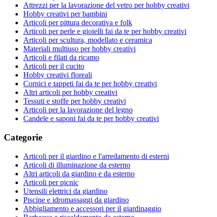
Attrezzi per la lavorazione del vetro per hobby creativi
Hobby creativi per bambini
Articoli per pittura decorativa e folk
Articoli per perle e gioielli fai da te per hobby creativi
Articoli per scultura, modellato e ceramica
Materiali multiuso per hobby creativi
Articoli e filati da ricamo
Articoli per il cucito
Hobby creativi floreali
Cornici e tappeti fai da te per hobby creativi
Altri articoli per hobby creativi
Tessuti e stoffe per hobby creativi
Articoli per la lavorazione del legno
Candele e saponi fai da te per hobby creativi
Categorie
Articoli per il giardino e l'arredamento di esterni
Articoli di illuminazione da esterno
Altri articoli da giardino e da esterno
Articoli per picnic
Utensili elettrici da giardino
Piscine e idromassaggi da giardino
Abbigliamento e accessori per il giardinaggio