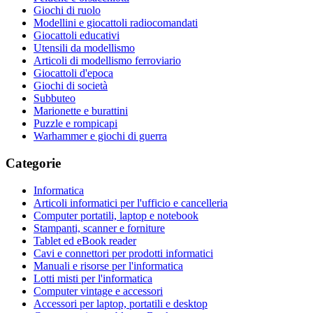
Giochi di ruolo
Modellini e giocattoli radiocomandati
Giocattoli educativi
Utensili da modellismo
Articoli di modellismo ferroviario
Giocattoli d'epoca
Giochi di società
Subbuteo
Marionette e burattini
Puzzle e rompicapi
Warhammer e giochi di guerra
Categorie
Informatica
Articoli informatici per l'ufficio e cancelleria
Computer portatili, laptop e notebook
Stampanti, scanner e forniture
Tablet ed eBook reader
Cavi e connettori per prodotti informatici
Manuali e risorse per l'informatica
Lotti misti per l'informatica
Computer vintage e accessori
Accessori per laptop, portatili e desktop