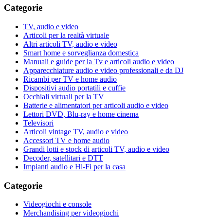
Categorie
TV, audio e video
Articoli per la realtà virtuale
Altri articoli TV, audio e video
Smart home e sorveglianza domestica
Manuali e guide per la Tv e articoli audio e video
Apparecchiature audio e video professionali e da DJ
Ricambi per TV e home audio
Dispositivi audio portatili e cuffie
Occhiali virtuali per la TV
Batterie e alimentatori per articoli audio e video
Lettori DVD, Blu-ray e home cinema
Televisori
Articoli vintage TV, audio e video
Accessori TV e home audio
Grandi lotti e stock di articoli TV, audio e video
Decoder, satellitari e DTT
Impianti audio e Hi-Fi per la casa
Categorie
Videogiochi e console
Merchandising per videogiochi