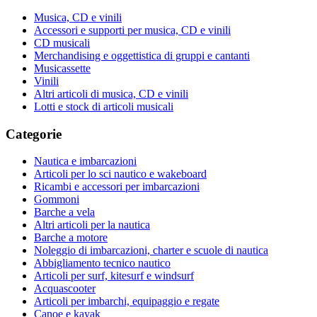
Musica, CD e vinili
Accessori e supporti per musica, CD e vinili
CD musicali
Merchandising e oggettistica di gruppi e cantanti
Musicassette
Vinili
Altri articoli di musica, CD e vinili
Lotti e stock di articoli musicali
Categorie
Nautica e imbarcazioni
Articoli per lo sci nautico e wakeboard
Ricambi e accessori per imbarcazioni
Gommoni
Barche a vela
Altri articoli per la nautica
Barche a motore
Noleggio di imbarcazioni, charter e scuole di nautica
Abbigliamento tecnico nautico
Articoli per surf, kitesurf e windsurf
Acquascooter
Articoli per imbarchi, equipaggio e regate
Canoe e kayak