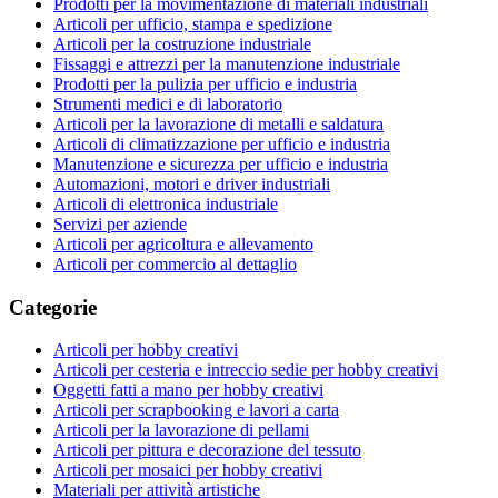
Prodotti per la movimentazione di materiali industriali
Articoli per ufficio, stampa e spedizione
Articoli per la costruzione industriale
Fissaggi e attrezzi per la manutenzione industriale
Prodotti per la pulizia per ufficio e industria
Strumenti medici e di laboratorio
Articoli per la lavorazione di metalli e saldatura
Articoli di climatizzazione per ufficio e industria
Manutenzione e sicurezza per ufficio e industria
Automazioni, motori e driver industriali
Articoli di elettronica industriale
Servizi per aziende
Articoli per agricoltura e allevamento
Articoli per commercio al dettaglio
Categorie
Articoli per hobby creativi
Articoli per cesteria e intreccio sedie per hobby creativi
Oggetti fatti a mano per hobby creativi
Articoli per scrapbooking e lavori a carta
Articoli per la lavorazione di pellami
Articoli per pittura e decorazione del tessuto
Articoli per mosaici per hobby creativi
Materiali per attività artistiche