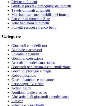
Riviste di fumetti
Guide ai prezzi e all'acquisto dei fumetti
Tavole originali di fumetti
Merchandise e memorabilia dei fumetti
Fan club di fumetti e Zine
Altre tradizioni di fumetti
Fumetti europei e franco-belgi
Categorie
Giocattoli e modellismo
Bambole e accessori
Soldatini e figurini
Giochi di costruzione
Articoli di modellismo statico
Giocattoli per l'infanzia e di emulazione
Giochi di prestigio e magia
Robot giocattolo
Case di bambole e miniature
Personaggi TV e film
Action figure
Aquiloni, biglie e yo-yo
Altri articoli di giocattoli e modellismo
Slot car
Peluche e orsacchiotti