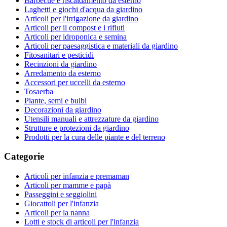
Barbecue e riscaldamento da esterno
Laghetti e giochi d'acqua da giardino
Articoli per l'irrigazione da giardino
Articoli per il compost e i rifiuti
Articoli per idroponica e semina
Articoli per paesaggistica e materiali da giardino
Fitosanitari e pesticidi
Recinzioni da giardino
Arredamento da esterno
Accessori per uccelli da esterno
Tosaerba
Piante, semi e bulbi
Decorazioni da giardino
Utensili manuali e attrezzature da giardino
Strutture e protezioni da giardino
Prodotti per la cura delle piante e del terreno
Categorie
Articoli per infanzia e premaman
Articoli per mamme e papà
Passeggini e seggiolini
Giocattoli per l'infanzia
Articoli per la nanna
Lotti e stock di articoli per l'infanzia