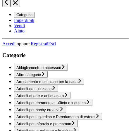
Categorie
Imperdibili
Vendi
Aiuto
Accedi
oppure
Registrati
Esci
Categorie
Abbigliamento e accessori
Altre categorie
Arredamento e bricolage per la casa
Articoli da collezione
Articoli di arte e antiquariato
Articoli per commercio, ufficio e industria
Articoli per hobby creativi
Articoli per il giardino e l'arredamento di esterni
Articoli per infanzia e premaman
Articoli per la bellezza e la salute