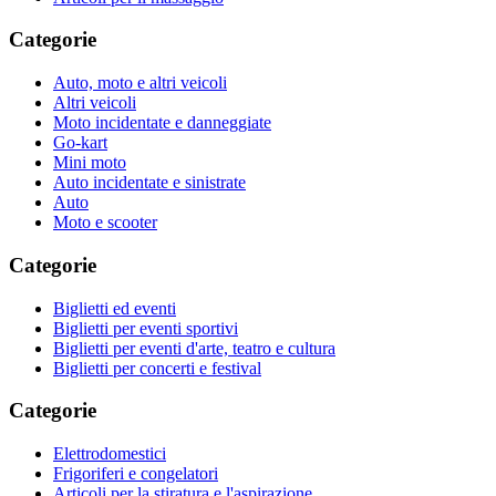
Categorie
Auto, moto e altri veicoli
Altri veicoli
Moto incidentate e danneggiate
Go-kart
Mini moto
Auto incidentate e sinistrate
Auto
Moto e scooter
Categorie
Biglietti ed eventi
Biglietti per eventi sportivi
Biglietti per eventi d'arte, teatro e cultura
Biglietti per concerti e festival
Categorie
Elettrodomestici
Frigoriferi e congelatori
Articoli per la stiratura e l'aspirazione