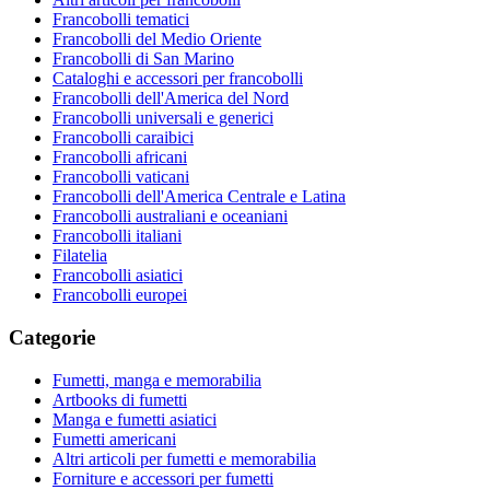
Francobolli tematici
Francobolli del Medio Oriente
Francobolli di San Marino
Cataloghi e accessori per francobolli
Francobolli dell'America del Nord
Francobolli universali e generici
Francobolli caraibici
Francobolli africani
Francobolli vaticani
Francobolli dell'America Centrale e Latina
Francobolli australiani e oceaniani
Francobolli italiani
Filatelia
Francobolli asiatici
Francobolli europei
Categorie
Fumetti, manga e memorabilia
Artbooks di fumetti
Manga e fumetti asiatici
Fumetti americani
Altri articoli per fumetti e memorabilia
Forniture e accessori per fumetti