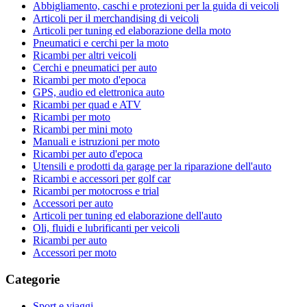
Abbigliamento, caschi e protezioni per la guida di veicoli
Articoli per il merchandising di veicoli
Articoli per tuning ed elaborazione della moto
Pneumatici e cerchi per la moto
Ricambi per altri veicoli
Cerchi e pneumatici per auto
Ricambi per moto d'epoca
GPS, audio ed elettronica auto
Ricambi per quad e ATV
Ricambi per moto
Ricambi per mini moto
Manuali e istruzioni per moto
Ricambi per auto d'epoca
Utensili e prodotti da garage per la riparazione dell'auto
Ricambi e accessori per golf car
Ricambi per motocross e trial
Accessori per auto
Articoli per tuning ed elaborazione dell'auto
Oli, fluidi e lubrificanti per veicoli
Ricambi per auto
Accessori per moto
Categorie
Sport e viaggi