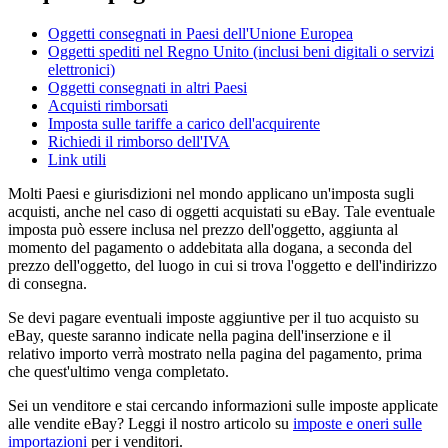
Oggetti consegnati in Paesi dell'Unione Europea
Oggetti spediti nel Regno Unito (inclusi beni digitali o servizi
elettronici)
Oggetti consegnati in altri Paesi
Acquisti rimborsati
Imposta sulle tariffe a carico dell'acquirente
Richiedi il rimborso dell'IVA
Link utili
Molti Paesi e giurisdizioni nel mondo applicano un'imposta sugli
acquisti, anche nel caso di oggetti acquistati su eBay. Tale eventuale
imposta può essere inclusa nel prezzo dell'oggetto, aggiunta al
momento del pagamento o addebitata alla dogana, a seconda del
prezzo dell'oggetto, del luogo in cui si trova l'oggetto e dell'indirizzo
di consegna.
Se devi pagare eventuali imposte aggiuntive per il tuo acquisto su
eBay, queste saranno indicate nella pagina dell'inserzione e il
relativo importo verrà mostrato nella pagina del pagamento, prima
che quest'ultimo venga completato.
Sei un venditore e stai cercando informazioni sulle imposte applicate
alle vendite eBay? Leggi il nostro articolo su
imposte e oneri sulle
importazioni
per i venditori.