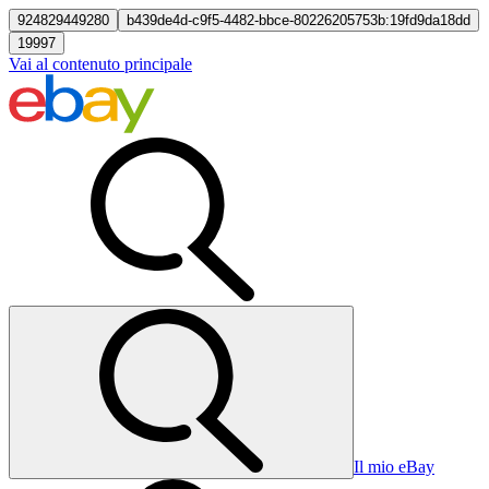
924829449280
b439de4d-c9f5-4482-bbce-80226205753b:19fd9da18dd
19997
Vai al contenuto principale
Il mio eBay