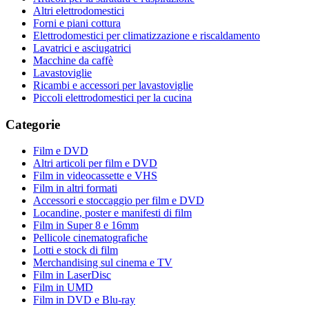
Altri elettrodomestici
Forni e piani cottura
Elettrodomestici per climatizzazione e riscaldamento
Lavatrici e asciugatrici
Macchine da caffè
Lavastoviglie
Ricambi e accessori per lavastoviglie
Piccoli elettrodomestici per la cucina
Categorie
Film e DVD
Altri articoli per film e DVD
Film in videocassette e VHS
Film in altri formati
Accessori e stoccaggio per film e DVD
Locandine, poster e manifesti di film
Film in Super 8 e 16mm
Pellicole cinematografiche
Lotti e stock di film
Merchandising sul cinema e TV
Film in LaserDisc
Film in UMD
Film in DVD e Blu-ray