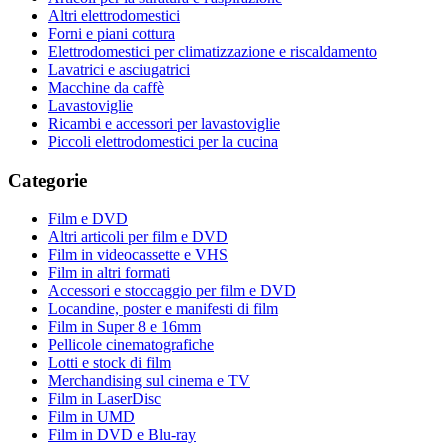
Altri elettrodomestici
Forni e piani cottura
Elettrodomestici per climatizzazione e riscaldamento
Lavatrici e asciugatrici
Macchine da caffè
Lavastoviglie
Ricambi e accessori per lavastoviglie
Piccoli elettrodomestici per la cucina
Categorie
Film e DVD
Altri articoli per film e DVD
Film in videocassette e VHS
Film in altri formati
Accessori e stoccaggio per film e DVD
Locandine, poster e manifesti di film
Film in Super 8 e 16mm
Pellicole cinematografiche
Lotti e stock di film
Merchandising sul cinema e TV
Film in LaserDisc
Film in UMD
Film in DVD e Blu-ray