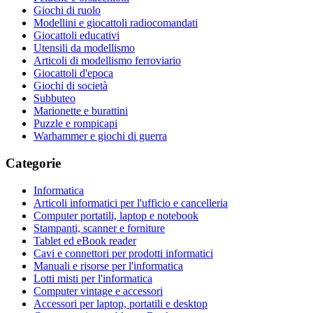
Giochi di ruolo
Modellini e giocattoli radiocomandati
Giocattoli educativi
Utensili da modellismo
Articoli di modellismo ferroviario
Giocattoli d'epoca
Giochi di società
Subbuteo
Marionette e burattini
Puzzle e rompicapi
Warhammer e giochi di guerra
Categorie
Informatica
Articoli informatici per l'ufficio e cancelleria
Computer portatili, laptop e notebook
Stampanti, scanner e forniture
Tablet ed eBook reader
Cavi e connettori per prodotti informatici
Manuali e risorse per l'informatica
Lotti misti per l'informatica
Computer vintage e accessori
Accessori per laptop, portatili e desktop