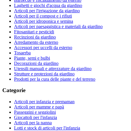
Barbecue e riscaldamento da esterno
Laghetti e giochi d'acqua da giardino
Articoli per l'irrigazione da giardino
Articoli per il compost e i rifiuti
Articoli per idroponica e semina
Articoli per paesaggistica e materiali da giardino
Fitosanitari e pesticidi
Recinzioni da giardino
Arredamento da esterno
Accessori per uccelli da esterno
Tosaerba
Piante, semi e bulbi
Decorazioni da giardino
Utensili manuali e attrezzature da giardino
Strutture e protezioni da giardino
Prodotti per la cura delle piante e del terreno
Categorie
Articoli per infanzia e premaman
Articoli per mamme e papà
Passeggini e seggiolini
Giocattoli per l'infanzia
Articoli per la nanna
Lotti e stock di articoli per l'infanzia