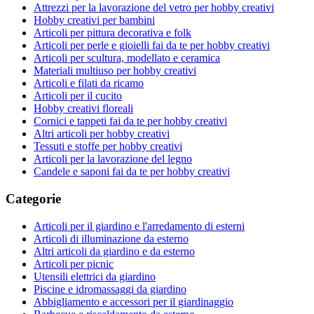
Attrezzi per la lavorazione del vetro per hobby creativi
Hobby creativi per bambini
Articoli per pittura decorativa e folk
Articoli per perle e gioielli fai da te per hobby creativi
Articoli per scultura, modellato e ceramica
Materiali multiuso per hobby creativi
Articoli e filati da ricamo
Articoli per il cucito
Hobby creativi floreali
Cornici e tappeti fai da te per hobby creativi
Altri articoli per hobby creativi
Tessuti e stoffe per hobby creativi
Articoli per la lavorazione del legno
Candele e saponi fai da te per hobby creativi
Categorie
Articoli per il giardino e l'arredamento di esterni
Articoli di illuminazione da esterno
Altri articoli da giardino e da esterno
Articoli per picnic
Utensili elettrici da giardino
Piscine e idromassaggi da giardino
Abbigliamento e accessori per il giardinaggio