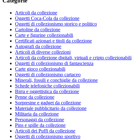
Categorie
Articoli da collezione
Oggetti Coca-Cola da collezione
Oggetti di collezionismo storico e politico
Cartoline da collezione
Carte e figurine collezionabili
Certificati azionari e titoli da collezione
Autografi da collezione
Articoli di diverse collezioni
Articoli da collezione digitali, virtuali e cripto collezionabili
Oggetti di collezionismo di fantascienza
Carte gioco collezionabili
Oggetti di collezionismo cartaceo
Minerali, fossili e conchiglie da collezione
Schede telefoniche collezionabili
Birra e oggettistica da collezione
Penne da collezione
Sorpresine e gadget da collezione
Materiale pubblicitario da collezione
Militaria da collezione
Personaggi da collezione
Pins e spille da collezione
Articoli dei Puffi da collezione
Oggetti di collezionismo sportivo