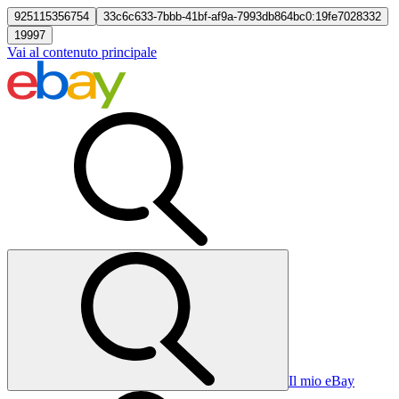
925115356754
33c6c633-7bbb-41bf-af9a-7993db864bc0:19fe7028332
19997
Vai al contenuto principale
Il mio eBay