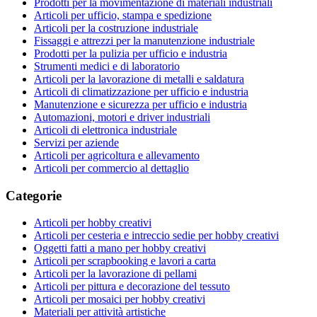
Prodotti per la movimentazione di materiali industriali
Articoli per ufficio, stampa e spedizione
Articoli per la costruzione industriale
Fissaggi e attrezzi per la manutenzione industriale
Prodotti per la pulizia per ufficio e industria
Strumenti medici e di laboratorio
Articoli per la lavorazione di metalli e saldatura
Articoli di climatizzazione per ufficio e industria
Manutenzione e sicurezza per ufficio e industria
Automazioni, motori e driver industriali
Articoli di elettronica industriale
Servizi per aziende
Articoli per agricoltura e allevamento
Articoli per commercio al dettaglio
Categorie
Articoli per hobby creativi
Articoli per cesteria e intreccio sedie per hobby creativi
Oggetti fatti a mano per hobby creativi
Articoli per scrapbooking e lavori a carta
Articoli per la lavorazione di pellami
Articoli per pittura e decorazione del tessuto
Articoli per mosaici per hobby creativi
Materiali per attività artistiche