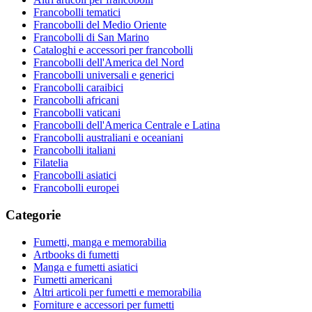
Francobolli tematici
Francobolli del Medio Oriente
Francobolli di San Marino
Cataloghi e accessori per francobolli
Francobolli dell'America del Nord
Francobolli universali e generici
Francobolli caraibici
Francobolli africani
Francobolli vaticani
Francobolli dell'America Centrale e Latina
Francobolli australiani e oceaniani
Francobolli italiani
Filatelia
Francobolli asiatici
Francobolli europei
Categorie
Fumetti, manga e memorabilia
Artbooks di fumetti
Manga e fumetti asiatici
Fumetti americani
Altri articoli per fumetti e memorabilia
Forniture e accessori per fumetti