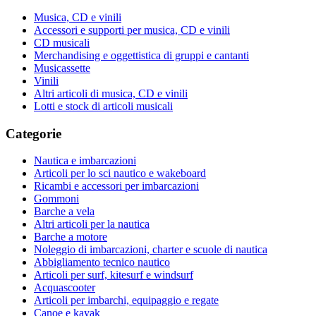
Musica, CD e vinili
Accessori e supporti per musica, CD e vinili
CD musicali
Merchandising e oggettistica di gruppi e cantanti
Musicassette
Vinili
Altri articoli di musica, CD e vinili
Lotti e stock di articoli musicali
Categorie
Nautica e imbarcazioni
Articoli per lo sci nautico e wakeboard
Ricambi e accessori per imbarcazioni
Gommoni
Barche a vela
Altri articoli per la nautica
Barche a motore
Noleggio di imbarcazioni, charter e scuole di nautica
Abbigliamento tecnico nautico
Articoli per surf, kitesurf e windsurf
Acquascooter
Articoli per imbarchi, equipaggio e regate
Canoe e kayak