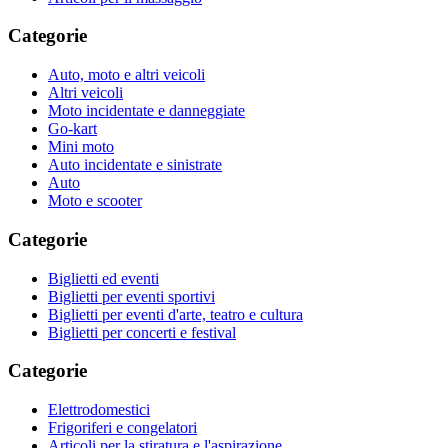
Categorie
Auto, moto e altri veicoli
Altri veicoli
Moto incidentate e danneggiate
Go-kart
Mini moto
Auto incidentate e sinistrate
Auto
Moto e scooter
Categorie
Biglietti ed eventi
Biglietti per eventi sportivi
Biglietti per eventi d'arte, teatro e cultura
Biglietti per concerti e festival
Categorie
Elettrodomestici
Frigoriferi e congelatori
Articoli per la stiratura e l'aspirazione