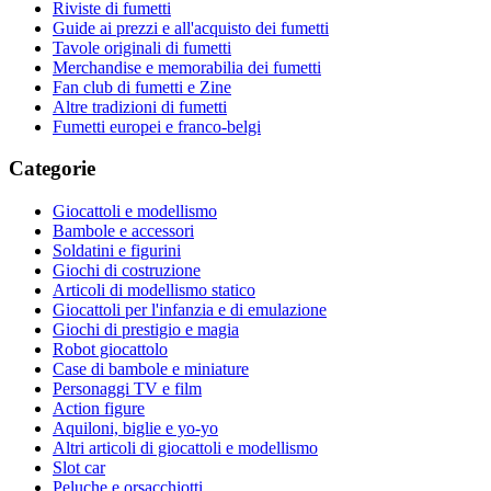
Riviste di fumetti
Guide ai prezzi e all'acquisto dei fumetti
Tavole originali di fumetti
Merchandise e memorabilia dei fumetti
Fan club di fumetti e Zine
Altre tradizioni di fumetti
Fumetti europei e franco-belgi
Categorie
Giocattoli e modellismo
Bambole e accessori
Soldatini e figurini
Giochi di costruzione
Articoli di modellismo statico
Giocattoli per l'infanzia e di emulazione
Giochi di prestigio e magia
Robot giocattolo
Case di bambole e miniature
Personaggi TV e film
Action figure
Aquiloni, biglie e yo-yo
Altri articoli di giocattoli e modellismo
Slot car
Peluche e orsacchiotti