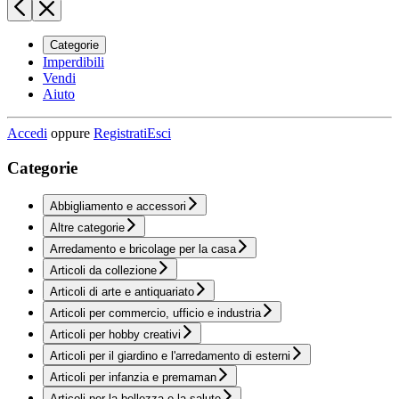
Categorie
Imperdibili
Vendi
Aiuto
Accedi
oppure
Registrati
Esci
Categorie
Abbigliamento e accessori
Altre categorie
Arredamento e bricolage per la casa
Articoli da collezione
Articoli di arte e antiquariato
Articoli per commercio, ufficio e industria
Articoli per hobby creativi
Articoli per il giardino e l'arredamento di esterni
Articoli per infanzia e premaman
Articoli per la bellezza e la salute