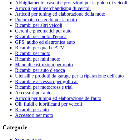
Abbigliamento, caschi e protezioni per la guida di veicoli
Articoli per il merchandising di veicoli
Articoli per tuning ed elaborazione della moto
Pneumatici e cerchi per la moto
Ricambi per altri veicoli
Cerchi e pneumatici per auto
Ricambi per moto d'epoca
GPS, audio ed elettronica auto
Ricambi per quad e ATV
Ricambi per moto
Ricambi per mini moto
Manuali e istruzioni per moto
Ricambi per auto d'epoca
Utensili e prodotti da garage per la riparazione dell'auto
Ricambi e accessori per golf car
Ricambi per motocross e trial
Accessori per auto
Articoli per tuning ed elaborazione dell'auto
Oli, fluidi e lubrificanti per veicoli
Ricambi per auto
Accessori per moto
Categorie
Sport e viaggi