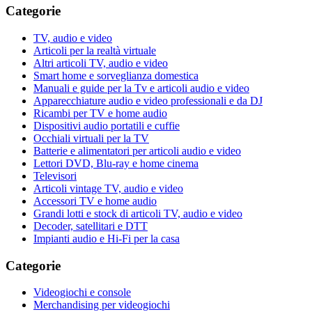
Categorie
TV, audio e video
Articoli per la realtà virtuale
Altri articoli TV, audio e video
Smart home e sorveglianza domestica
Manuali e guide per la Tv e articoli audio e video
Apparecchiature audio e video professionali e da DJ
Ricambi per TV e home audio
Dispositivi audio portatili e cuffie
Occhiali virtuali per la TV
Batterie e alimentatori per articoli audio e video
Lettori DVD, Blu-ray e home cinema
Televisori
Articoli vintage TV, audio e video
Accessori TV e home audio
Grandi lotti e stock di articoli TV, audio e video
Decoder, satellitari e DTT
Impianti audio e Hi-Fi per la casa
Categorie
Videogiochi e console
Merchandising per videogiochi