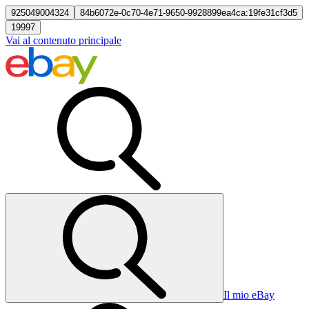
925049004324
84b6072e-0c70-4e71-9650-9928899ea4ca:19fe31cf3d5
19997
Vai al contenuto principale
Il mio eBay