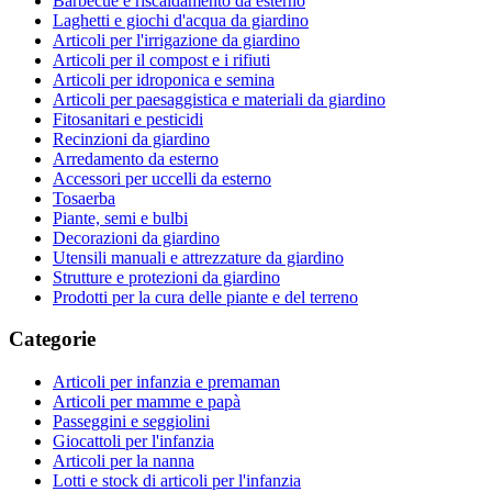
Barbecue e riscaldamento da esterno
Laghetti e giochi d'acqua da giardino
Articoli per l'irrigazione da giardino
Articoli per il compost e i rifiuti
Articoli per idroponica e semina
Articoli per paesaggistica e materiali da giardino
Fitosanitari e pesticidi
Recinzioni da giardino
Arredamento da esterno
Accessori per uccelli da esterno
Tosaerba
Piante, semi e bulbi
Decorazioni da giardino
Utensili manuali e attrezzature da giardino
Strutture e protezioni da giardino
Prodotti per la cura delle piante e del terreno
Categorie
Articoli per infanzia e premaman
Articoli per mamme e papà
Passeggini e seggiolini
Giocattoli per l'infanzia
Articoli per la nanna
Lotti e stock di articoli per l'infanzia