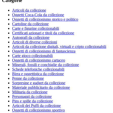
Categorie
Articoli da collezione
Oggetti Coca-Cola da collezione
Oggetti di collezionismo storico e politico
Cartoline da collezione
Carte e figurine collezionabili
Certificati azionari e titoli da collezione
Autografi da collezione
Articoli di diverse collezioni
Articoli da collezione digitali, virtuali e cripto collezionabili
Oggetti di collezionismo di fantascienza
Carte gioco collezionabili
Oggetti di collezionismo cartaceo
Minerali, fossili e conchiglie da collezione
Schede telefoniche collezionabili
Birra e oggettistica da collezione
Penne da collezione
Sorpresine e gadget da collezione
Materiale pubblicitario da collezione
Militaria da collezione
Personaggi da collezione
Pins e spille da collezione
Articoli dei Puffi da collezione
Oggetti di collezionismo sportivo