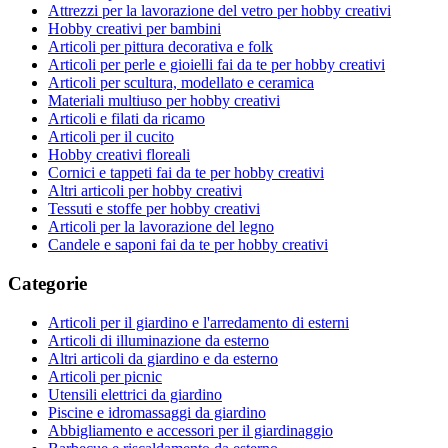
Attrezzi per la lavorazione del vetro per hobby creativi
Hobby creativi per bambini
Articoli per pittura decorativa e folk
Articoli per perle e gioielli fai da te per hobby creativi
Articoli per scultura, modellato e ceramica
Materiali multiuso per hobby creativi
Articoli e filati da ricamo
Articoli per il cucito
Hobby creativi floreali
Cornici e tappeti fai da te per hobby creativi
Altri articoli per hobby creativi
Tessuti e stoffe per hobby creativi
Articoli per la lavorazione del legno
Candele e saponi fai da te per hobby creativi
Categorie
Articoli per il giardino e l'arredamento di esterni
Articoli di illuminazione da esterno
Altri articoli da giardino e da esterno
Articoli per picnic
Utensili elettrici da giardino
Piscine e idromassaggi da giardino
Abbigliamento e accessori per il giardinaggio