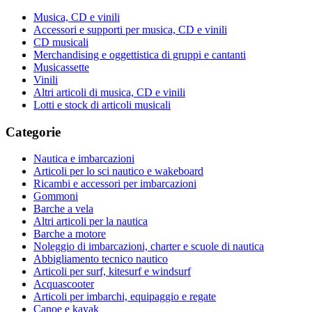
Musica, CD e vinili
Accessori e supporti per musica, CD e vinili
CD musicali
Merchandising e oggettistica di gruppi e cantanti
Musicassette
Vinili
Altri articoli di musica, CD e vinili
Lotti e stock di articoli musicali
Categorie
Nautica e imbarcazioni
Articoli per lo sci nautico e wakeboard
Ricambi e accessori per imbarcazioni
Gommoni
Barche a vela
Altri articoli per la nautica
Barche a motore
Noleggio di imbarcazioni, charter e scuole di nautica
Abbigliamento tecnico nautico
Articoli per surf, kitesurf e windsurf
Acquascooter
Articoli per imbarchi, equipaggio e regate
Canoe e kayak