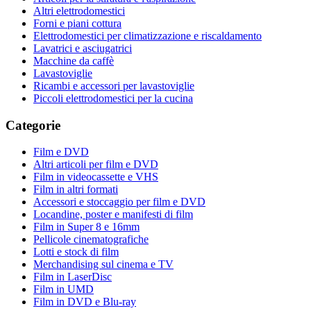
Altri elettrodomestici
Forni e piani cottura
Elettrodomestici per climatizzazione e riscaldamento
Lavatrici e asciugatrici
Macchine da caffè
Lavastoviglie
Ricambi e accessori per lavastoviglie
Piccoli elettrodomestici per la cucina
Categorie
Film e DVD
Altri articoli per film e DVD
Film in videocassette e VHS
Film in altri formati
Accessori e stoccaggio per film e DVD
Locandine, poster e manifesti di film
Film in Super 8 e 16mm
Pellicole cinematografiche
Lotti e stock di film
Merchandising sul cinema e TV
Film in LaserDisc
Film in UMD
Film in DVD e Blu-ray