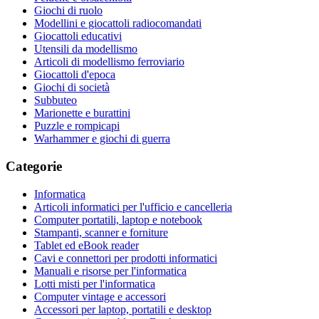
Giochi di ruolo
Modellini e giocattoli radiocomandati
Giocattoli educativi
Utensili da modellismo
Articoli di modellismo ferroviario
Giocattoli d'epoca
Giochi di società
Subbuteo
Marionette e burattini
Puzzle e rompicapi
Warhammer e giochi di guerra
Categorie
Informatica
Articoli informatici per l'ufficio e cancelleria
Computer portatili, laptop e notebook
Stampanti, scanner e forniture
Tablet ed eBook reader
Cavi e connettori per prodotti informatici
Manuali e risorse per l'informatica
Lotti misti per l'informatica
Computer vintage e accessori
Accessori per laptop, portatili e desktop