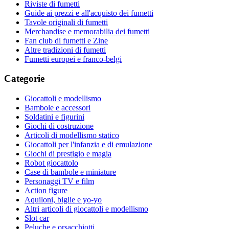
Riviste di fumetti
Guide ai prezzi e all'acquisto dei fumetti
Tavole originali di fumetti
Merchandise e memorabilia dei fumetti
Fan club di fumetti e Zine
Altre tradizioni di fumetti
Fumetti europei e franco-belgi
Categorie
Giocattoli e modellismo
Bambole e accessori
Soldatini e figurini
Giochi di costruzione
Articoli di modellismo statico
Giocattoli per l'infanzia e di emulazione
Giochi di prestigio e magia
Robot giocattolo
Case di bambole e miniature
Personaggi TV e film
Action figure
Aquiloni, biglie e yo-yo
Altri articoli di giocattoli e modellismo
Slot car
Peluche e orsacchiotti