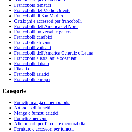
Francobolli tematici
Francobolli del Medio Oriente
Francobolli di San Marino
Cataloghi e accessori per francobolli
Francobolli dell'America del Nord
Francobolli universali e generici
Francobolli caraibici
Francobolli africani
Francobolli vaticani
Francobolli dell'America Centrale e Latina
Francobolli australiani e oceaniani
Francobolli italiani
Filatelia
Francobolli asiatici
Francobolli europei
Categorie
Fumetti, manga e memorabilia
Artbooks di fumetti
Manga e fumetti asiatici
Fumetti americani
Altri articoli per fumetti e memorabilia
Forniture e accessori per fumetti