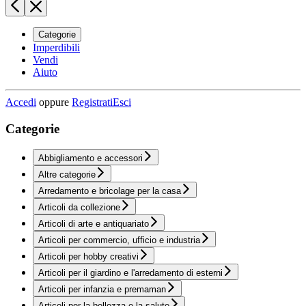
Categorie
Imperdibili
Vendi
Aiuto
Accedi
oppure
Registrati
Esci
Categorie
Abbigliamento e accessori
Altre categorie
Arredamento e bricolage per la casa
Articoli da collezione
Articoli di arte e antiquariato
Articoli per commercio, ufficio e industria
Articoli per hobby creativi
Articoli per il giardino e l'arredamento di esterni
Articoli per infanzia e premaman
Articoli per la bellezza e la salute