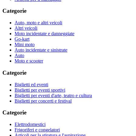
Categorie
Auto, moto e altri veicoli
Altri veicoli
Moto incidentate e danneggiate
Go-kart
Mini moto
Auto incidentate e sinistrate
Auto
Moto e scooter
Categorie
Biglietti ed eventi
Biglietti per eventi sportivi
Biglietti per eventi d'arte, teatro e cultura
Biglietti per concerti e festival
Categorie
Elettrodomestici
Frigoriferi e congelatori
Articoli per la stiratura e l'aspirazione