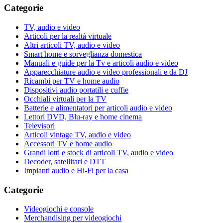
Categorie
TV, audio e video
Articoli per la realtà virtuale
Altri articoli TV, audio e video
Smart home e sorveglianza domestica
Manuali e guide per la Tv e articoli audio e video
Apparecchiature audio e video professionali e da DJ
Ricambi per TV e home audio
Dispositivi audio portatili e cuffie
Occhiali virtuali per la TV
Batterie e alimentatori per articoli audio e video
Lettori DVD, Blu-ray e home cinema
Televisori
Articoli vintage TV, audio e video
Accessori TV e home audio
Grandi lotti e stock di articoli TV, audio e video
Decoder, satellitari e DTT
Impianti audio e Hi-Fi per la casa
Categorie
Videogiochi e console
Merchandising per videogiochi