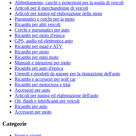
Abbigliamento, caschi e protezioni per la guida di veicoli
Articoli per il merchandising di veicoli
Articoli per tuning ed elaborazione della moto
Pneumatici e cerchi per la moto
Ricambi per altri veicoli
Cerchi e pneumatici per auto
Ricambi per moto d'epoca
GPS, audio ed elettronica auto
Ricambi per quad e ATV
Ricambi per moto
Ricambi per mini moto
Manuali e istruzioni per moto
Ricambi per auto d'epoca
Utensili e prodotti da garage per la riparazione dell'auto
Ricambi e accessori per golf car
Ricambi per motocross e trial
Accessori per auto
Articoli per tuning ed elaborazione dell'auto
Oli, fluidi e lubrificanti per veicoli
Ricambi per auto
Accessori per moto
Categorie
Sport e viaggi