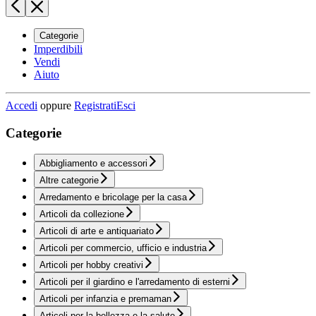
Categorie
Imperdibili
Vendi
Aiuto
Accedi
oppure
Registrati
Esci
Categorie
Abbigliamento e accessori
Altre categorie
Arredamento e bricolage per la casa
Articoli da collezione
Articoli di arte e antiquariato
Articoli per commercio, ufficio e industria
Articoli per hobby creativi
Articoli per il giardino e l'arredamento di esterni
Articoli per infanzia e premaman
Articoli per la bellezza e la salute