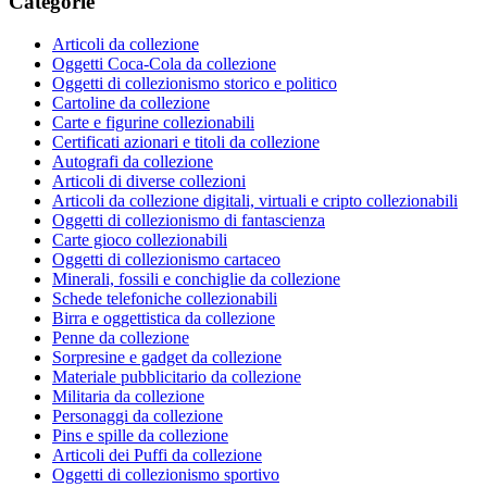
Categorie
Articoli da collezione
Oggetti Coca-Cola da collezione
Oggetti di collezionismo storico e politico
Cartoline da collezione
Carte e figurine collezionabili
Certificati azionari e titoli da collezione
Autografi da collezione
Articoli di diverse collezioni
Articoli da collezione digitali, virtuali e cripto collezionabili
Oggetti di collezionismo di fantascienza
Carte gioco collezionabili
Oggetti di collezionismo cartaceo
Minerali, fossili e conchiglie da collezione
Schede telefoniche collezionabili
Birra e oggettistica da collezione
Penne da collezione
Sorpresine e gadget da collezione
Materiale pubblicitario da collezione
Militaria da collezione
Personaggi da collezione
Pins e spille da collezione
Articoli dei Puffi da collezione
Oggetti di collezionismo sportivo