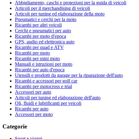
Abbigliamento, caschi e protezioni per la guida di veicoli
Articoli per il merchandising di veicoli
Articoli per tuning ed elaborazione della moto
Pneumatici e cerchi per la moto
Ricambi per altri veicoli
Cerchi e pneumatici per auto
Ricambi per moto d'epoca
GPS, audio ed elettronica auto
Ricambi per quad e ATV
Ricambi per moto
Ricambi per mini moto
Manuali e istruzioni per moto
Ricambi per auto d'epoca
Utensili e prodotti da garage per la riparazione dell'auto
Ricambi e accessori per golf car
Ricambi per motocross e trial
Accessori per auto
Articoli per tuning ed elaborazione dell'auto
Oli, fluidi e lubrificanti per veicoli
Ricambi per auto
Accessori per moto
Categorie
Sport e viaggi