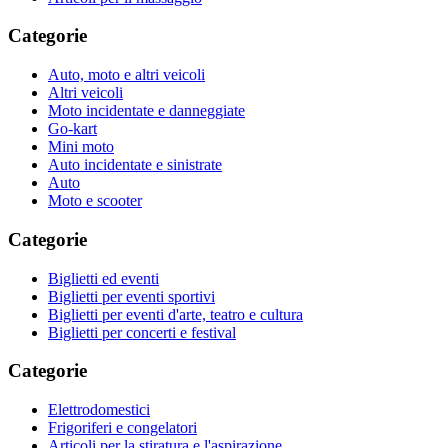
Categorie
Auto, moto e altri veicoli
Altri veicoli
Moto incidentate e danneggiate
Go-kart
Mini moto
Auto incidentate e sinistrate
Auto
Moto e scooter
Categorie
Biglietti ed eventi
Biglietti per eventi sportivi
Biglietti per eventi d'arte, teatro e cultura
Biglietti per concerti e festival
Categorie
Elettrodomestici
Frigoriferi e congelatori
Articoli per la stiratura e l'aspirazione