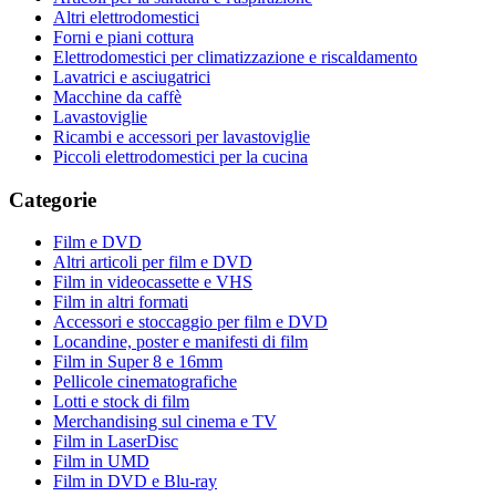
Altri elettrodomestici
Forni e piani cottura
Elettrodomestici per climatizzazione e riscaldamento
Lavatrici e asciugatrici
Macchine da caffè
Lavastoviglie
Ricambi e accessori per lavastoviglie
Piccoli elettrodomestici per la cucina
Categorie
Film e DVD
Altri articoli per film e DVD
Film in videocassette e VHS
Film in altri formati
Accessori e stoccaggio per film e DVD
Locandine, poster e manifesti di film
Film in Super 8 e 16mm
Pellicole cinematografiche
Lotti e stock di film
Merchandising sul cinema e TV
Film in LaserDisc
Film in UMD
Film in DVD e Blu-ray