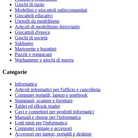
Giochi di ruolo
Modellini e giocattoli radiocomandati
Giocattoli educativi
Utensili da modellismo
Articoli di modellismo ferroviario
Giocattoli d'epoca
Giochi di società
Subbuteo
Marionette e burattini
Puzzle e rompicapi
Warhammer e giochi di guerra
Categorie
Informatica
Articoli informatici per l'ufficio e cancelleria
Computer portatili, laptop e notebook
Stampanti, scanner e forniture
Tablet ed eBook reader
Cavi e connettori per prodotti informatici
Manuali e risorse per l'informatica
Lotti misti per l'informatica
Computer vintage e accessori
Accessori per laptop, portatili e desktop