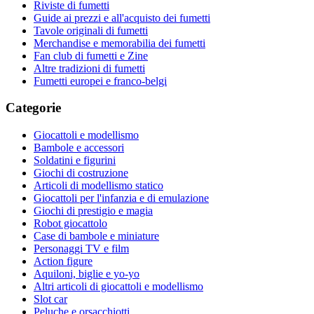
Riviste di fumetti
Guide ai prezzi e all'acquisto dei fumetti
Tavole originali di fumetti
Merchandise e memorabilia dei fumetti
Fan club di fumetti e Zine
Altre tradizioni di fumetti
Fumetti europei e franco-belgi
Categorie
Giocattoli e modellismo
Bambole e accessori
Soldatini e figurini
Giochi di costruzione
Articoli di modellismo statico
Giocattoli per l'infanzia e di emulazione
Giochi di prestigio e magia
Robot giocattolo
Case di bambole e miniature
Personaggi TV e film
Action figure
Aquiloni, biglie e yo-yo
Altri articoli di giocattoli e modellismo
Slot car
Peluche e orsacchiotti