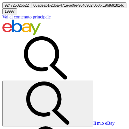
924725026622
06adeab1-2d6a-471e-ad9e-9646902f068b:19fd691814c
19997
Vai al contenuto principale
Il mio eBay