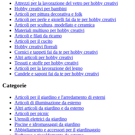
Attrezzi per la lavorazione del vetro per hobby creativi
Hobby creativi per bambini
Articoli per pittura decorativa e folk
Articoli per perle e gioielli fai da te per hobby creativi
Articoli per scultura, modellato e ceramica
Materiali multiuso per hobby creativi
Articoli e filati da ricamo
Articoli per il cucito
Hobby creativi floreali
Cornici e tappeti fai da te per hobby creativi
Altri articoli per hobby creativi
Tessuti e stoffe per hobby creativi
Articoli per la lavorazione del legno
Candele e saponi fai da te per hobby creativi
Categorie
Articoli per il giardino e l'arredamento di esterni
Articoli di illuminazione da esterno
Altri articoli da giardino e da esterno
Articoli per picnic
Utensili elettrici da giardino
Piscine e idromassaggi da giardino
Abbigliamento e accessori per il giardinaggio