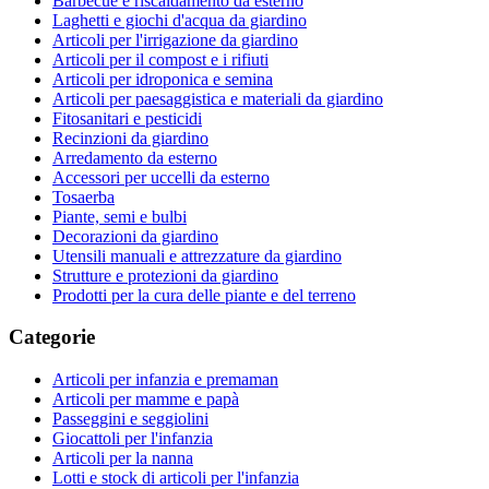
Barbecue e riscaldamento da esterno
Laghetti e giochi d'acqua da giardino
Articoli per l'irrigazione da giardino
Articoli per il compost e i rifiuti
Articoli per idroponica e semina
Articoli per paesaggistica e materiali da giardino
Fitosanitari e pesticidi
Recinzioni da giardino
Arredamento da esterno
Accessori per uccelli da esterno
Tosaerba
Piante, semi e bulbi
Decorazioni da giardino
Utensili manuali e attrezzature da giardino
Strutture e protezioni da giardino
Prodotti per la cura delle piante e del terreno
Categorie
Articoli per infanzia e premaman
Articoli per mamme e papà
Passeggini e seggiolini
Giocattoli per l'infanzia
Articoli per la nanna
Lotti e stock di articoli per l'infanzia