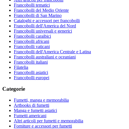
Francobolli tematici
Francobolli del Medio Oriente
Francobolli di San Marino
Cataloghi e accessori per francobolli
Francobolli dell'America del Nord
Francobolli universali e generici
Francobolli caraibici
Francobolli africani
Francobolli vaticani
Francobolli dell'America Centrale e Latina
Francobolli australiani e oceaniani
Francobolli italiani
Filatelia
Francobolli asiatici
Francobolli europei
Categorie
Fumetti, manga e memorabilia
Artbooks di fumetti
Manga e fumetti asiatici
Fumetti americani
Altri articoli per fumetti e memorabilia
Forniture e accessori per fumetti