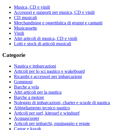
Musica, CD e vinili
Accessori e supporti per musica, CD e vinili
CD musicali
Merchandising e oggettistica di gruppi e cantanti
Musicassette
Vinili
Altri articoli di musica, CD e vinili
Lotti e stock di articoli musicali
Categorie
Nautica e imbarcazioni
Articoli per lo sci nautico e wakeboard
Ricambi e accessori per imbarcazioni
Gommoni
Barche a vela
Altri articoli per la nautica
Barche a motore
Noleggio di imbarcazioni, charter e scuole di nautica
Abbigliamento tecnico nautico
Articoli per surf, kitesurf e windsurf
Acquascooter
Articoli per imbarchi, equipaggio e regate
Canoe e kayak