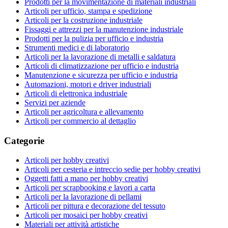
Prodotti per la movimentazione di materiali industriali
Articoli per ufficio, stampa e spedizione
Articoli per la costruzione industriale
Fissaggi e attrezzi per la manutenzione industriale
Prodotti per la pulizia per ufficio e industria
Strumenti medici e di laboratorio
Articoli per la lavorazione di metalli e saldatura
Articoli di climatizzazione per ufficio e industria
Manutenzione e sicurezza per ufficio e industria
Automazioni, motori e driver industriali
Articoli di elettronica industriale
Servizi per aziende
Articoli per agricoltura e allevamento
Articoli per commercio al dettaglio
Categorie
Articoli per hobby creativi
Articoli per cesteria e intreccio sedie per hobby creativi
Oggetti fatti a mano per hobby creativi
Articoli per scrapbooking e lavori a carta
Articoli per la lavorazione di pellami
Articoli per pittura e decorazione del tessuto
Articoli per mosaici per hobby creativi
Materiali per attività artistiche