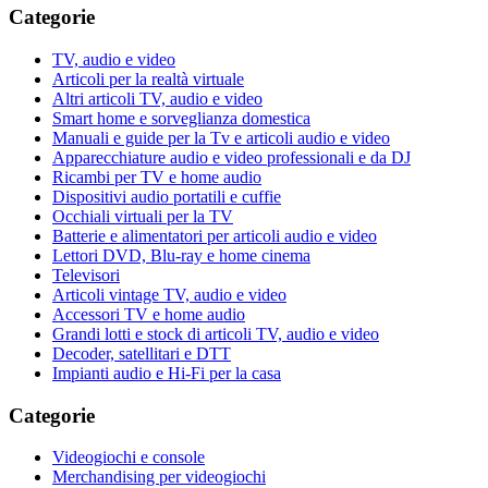
Categorie
TV, audio e video
Articoli per la realtà virtuale
Altri articoli TV, audio e video
Smart home e sorveglianza domestica
Manuali e guide per la Tv e articoli audio e video
Apparecchiature audio e video professionali e da DJ
Ricambi per TV e home audio
Dispositivi audio portatili e cuffie
Occhiali virtuali per la TV
Batterie e alimentatori per articoli audio e video
Lettori DVD, Blu-ray e home cinema
Televisori
Articoli vintage TV, audio e video
Accessori TV e home audio
Grandi lotti e stock di articoli TV, audio e video
Decoder, satellitari e DTT
Impianti audio e Hi-Fi per la casa
Categorie
Videogiochi e console
Merchandising per videogiochi