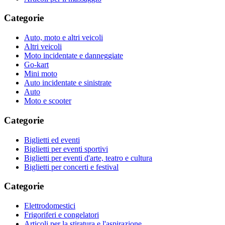
Categorie
Auto, moto e altri veicoli
Altri veicoli
Moto incidentate e danneggiate
Go-kart
Mini moto
Auto incidentate e sinistrate
Auto
Moto e scooter
Categorie
Biglietti ed eventi
Biglietti per eventi sportivi
Biglietti per eventi d'arte, teatro e cultura
Biglietti per concerti e festival
Categorie
Elettrodomestici
Frigoriferi e congelatori
Articoli per la stiratura e l'aspirazione