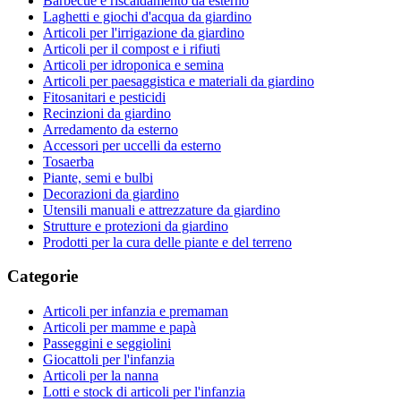
Barbecue e riscaldamento da esterno
Laghetti e giochi d'acqua da giardino
Articoli per l'irrigazione da giardino
Articoli per il compost e i rifiuti
Articoli per idroponica e semina
Articoli per paesaggistica e materiali da giardino
Fitosanitari e pesticidi
Recinzioni da giardino
Arredamento da esterno
Accessori per uccelli da esterno
Tosaerba
Piante, semi e bulbi
Decorazioni da giardino
Utensili manuali e attrezzature da giardino
Strutture e protezioni da giardino
Prodotti per la cura delle piante e del terreno
Categorie
Articoli per infanzia e premaman
Articoli per mamme e papà
Passeggini e seggiolini
Giocattoli per l'infanzia
Articoli per la nanna
Lotti e stock di articoli per l'infanzia