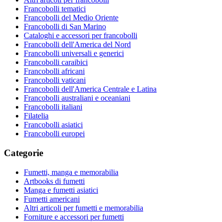
Francobolli tematici
Francobolli del Medio Oriente
Francobolli di San Marino
Cataloghi e accessori per francobolli
Francobolli dell'America del Nord
Francobolli universali e generici
Francobolli caraibici
Francobolli africani
Francobolli vaticani
Francobolli dell'America Centrale e Latina
Francobolli australiani e oceaniani
Francobolli italiani
Filatelia
Francobolli asiatici
Francobolli europei
Categorie
Fumetti, manga e memorabilia
Artbooks di fumetti
Manga e fumetti asiatici
Fumetti americani
Altri articoli per fumetti e memorabilia
Forniture e accessori per fumetti