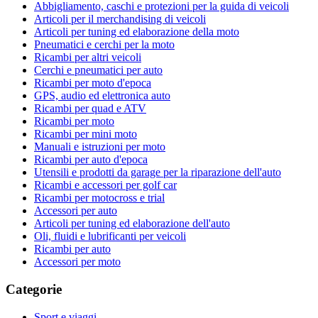
Abbigliamento, caschi e protezioni per la guida di veicoli
Articoli per il merchandising di veicoli
Articoli per tuning ed elaborazione della moto
Pneumatici e cerchi per la moto
Ricambi per altri veicoli
Cerchi e pneumatici per auto
Ricambi per moto d'epoca
GPS, audio ed elettronica auto
Ricambi per quad e ATV
Ricambi per moto
Ricambi per mini moto
Manuali e istruzioni per moto
Ricambi per auto d'epoca
Utensili e prodotti da garage per la riparazione dell'auto
Ricambi e accessori per golf car
Ricambi per motocross e trial
Accessori per auto
Articoli per tuning ed elaborazione dell'auto
Oli, fluidi e lubrificanti per veicoli
Ricambi per auto
Accessori per moto
Categorie
Sport e viaggi