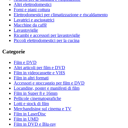
Altri elettrodomestici
Forni e piani cottura
Elettrodomestici per climatizzazione e riscaldamento
Lavatrici e asciugatrici
Macchine da caffè
Lavastoviglie
Ricambi e accessori per lavastoviglie
Piccoli elettrodomestici per la cucina
Categorie
Film e DVD
Altri articoli per film e DVD
Film in videocassette e VHS
Film in altri formati
Accessori e stoccaggio per film e DVD
Locandine, poster e manifesti di film
Film in Super 8 e 16mm
Pellicole cinematografiche
Lotti e stock di film
Merchandising sul cinema e TV
Film in LaserDisc
Film in UMD
Film in DVD e Blu-ray