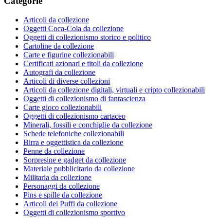
Categorie
Articoli da collezione
Oggetti Coca-Cola da collezione
Oggetti di collezionismo storico e politico
Cartoline da collezione
Carte e figurine collezionabili
Certificati azionari e titoli da collezione
Autografi da collezione
Articoli di diverse collezioni
Articoli da collezione digitali, virtuali e cripto collezionabili
Oggetti di collezionismo di fantascienza
Carte gioco collezionabili
Oggetti di collezionismo cartaceo
Minerali, fossili e conchiglie da collezione
Schede telefoniche collezionabili
Birra e oggettistica da collezione
Penne da collezione
Sorpresine e gadget da collezione
Materiale pubblicitario da collezione
Militaria da collezione
Personaggi da collezione
Pins e spille da collezione
Articoli dei Puffi da collezione
Oggetti di collezionismo sportivo