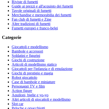
Riviste di fumetti
Guide ai prezzi e all'acquisto dei fumetti
Tavole originali di fumetti
Merchandise e memorabilia dei fumetti
Fan club di fumetti e Zine
Altre tradizioni di fumetti
Fumetti europei e franco-belgi
Categorie
Giocattoli e modellismo
Bambole e accessori
Soldatini e figurini
Giochi di costruzione
Articoli di modellismo statico
Giocattoli per l'infanzia e di emulazione
Giochi di prestigio e magia
Robot giocattolo
Case di bambole e miniature
Personaggi TV e film
Action figure
Aquiloni, biglie e yo-yo
Altri articoli di giocattoli e modellismo
Slot car
Peluche e orsacchiotti