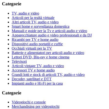
Categorie
TV, audio e video
Articoli per la realtà virtuale
Altri articoli TV, audio e video
Smart home e sorveglianza domestica
Manuali e guide per la Tv e articoli audio e video
Apparecchiature audio e video professionali e da DJ
Ricambi per TV e home audio
Dispositivi audio portatili e cuffie
Occhiali virtuali per la TV
Batterie e alimentatori per articoli audio e video
Lettori DVD, Blu-ray e home cinema
Televisori
Articoli vintage TV, audio e video
Accessori TV e home audio
Grandi lotti e stock di articoli TV, audio e video
Decoder, satellitari e DTT
Impianti audio e Hi-Fi per la casa
Categorie
Videogiochi e console
Merchandising per videogiochi