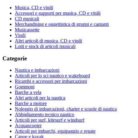
Musica, CD e vinili
Accessori e supporti per musica, CD e vinili
CD musicali
Merchandising e oggettistica di gruppi e cantanti
Musicassette
Vinili
Altri articoli di musica, CD e vinili
Lotti e stock di articoli musicali
Categorie
Nautica e imbarcazioni
Articoli per lo sci nautico e wakeboard
Ricambi e accessori per imbarcazioni
Gommoni
Barche a vela
Altri articoli per la nautica
Barche a motore
Noleggio di imbarcazioni, charter e scuole di nautica
Abbigliamento tecnico nautico
Articoli per surf, kitesurf e windsurf
Acquascooter
Articoli per imbarchi, equipaggio e regate
Canoe e kayak