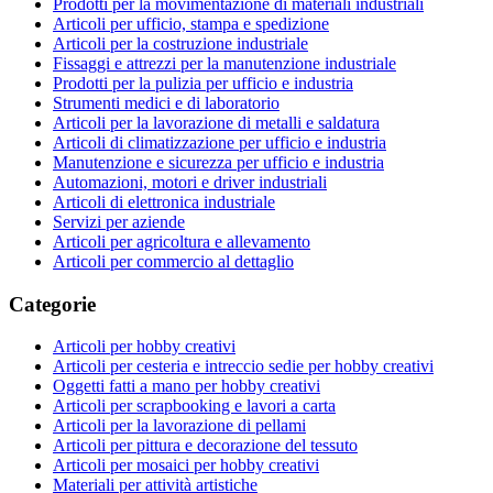
Prodotti per la movimentazione di materiali industriali
Articoli per ufficio, stampa e spedizione
Articoli per la costruzione industriale
Fissaggi e attrezzi per la manutenzione industriale
Prodotti per la pulizia per ufficio e industria
Strumenti medici e di laboratorio
Articoli per la lavorazione di metalli e saldatura
Articoli di climatizzazione per ufficio e industria
Manutenzione e sicurezza per ufficio e industria
Automazioni, motori e driver industriali
Articoli di elettronica industriale
Servizi per aziende
Articoli per agricoltura e allevamento
Articoli per commercio al dettaglio
Categorie
Articoli per hobby creativi
Articoli per cesteria e intreccio sedie per hobby creativi
Oggetti fatti a mano per hobby creativi
Articoli per scrapbooking e lavori a carta
Articoli per la lavorazione di pellami
Articoli per pittura e decorazione del tessuto
Articoli per mosaici per hobby creativi
Materiali per attività artistiche