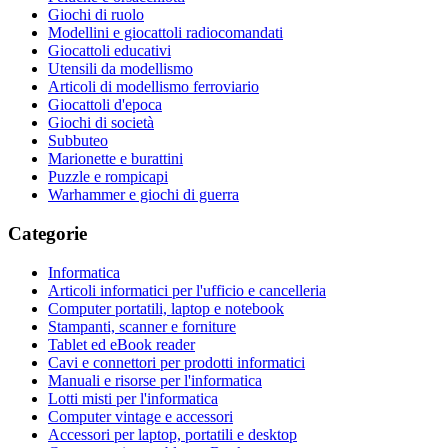
Giochi di ruolo
Modellini e giocattoli radiocomandati
Giocattoli educativi
Utensili da modellismo
Articoli di modellismo ferroviario
Giocattoli d'epoca
Giochi di società
Subbuteo
Marionette e burattini
Puzzle e rompicapi
Warhammer e giochi di guerra
Categorie
Informatica
Articoli informatici per l'ufficio e cancelleria
Computer portatili, laptop e notebook
Stampanti, scanner e forniture
Tablet ed eBook reader
Cavi e connettori per prodotti informatici
Manuali e risorse per l'informatica
Lotti misti per l'informatica
Computer vintage e accessori
Accessori per laptop, portatili e desktop