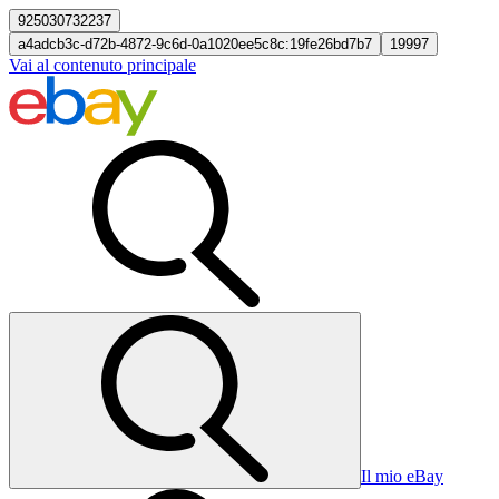
925030732237
a4adcb3c-d72b-4872-9c6d-0a1020ee5c8c:19fe26bd7b7
19997
Vai al contenuto principale
Il mio eBay