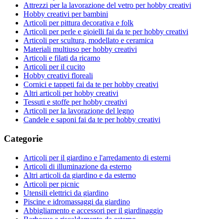
Attrezzi per la lavorazione del vetro per hobby creativi
Hobby creativi per bambini
Articoli per pittura decorativa e folk
Articoli per perle e gioielli fai da te per hobby creativi
Articoli per scultura, modellato e ceramica
Materiali multiuso per hobby creativi
Articoli e filati da ricamo
Articoli per il cucito
Hobby creativi floreali
Cornici e tappeti fai da te per hobby creativi
Altri articoli per hobby creativi
Tessuti e stoffe per hobby creativi
Articoli per la lavorazione del legno
Candele e saponi fai da te per hobby creativi
Categorie
Articoli per il giardino e l'arredamento di esterni
Articoli di illuminazione da esterno
Altri articoli da giardino e da esterno
Articoli per picnic
Utensili elettrici da giardino
Piscine e idromassaggi da giardino
Abbigliamento e accessori per il giardinaggio