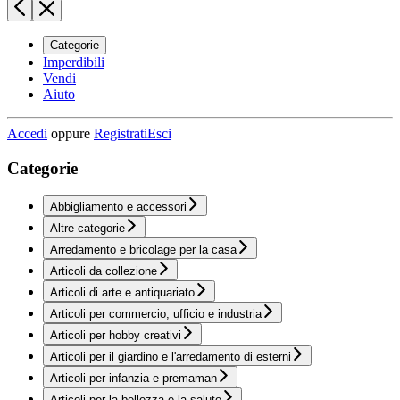
Categorie
Imperdibili
Vendi
Aiuto
Accedi
oppure
Registrati
Esci
Categorie
Abbigliamento e accessori
Altre categorie
Arredamento e bricolage per la casa
Articoli da collezione
Articoli di arte e antiquariato
Articoli per commercio, ufficio e industria
Articoli per hobby creativi
Articoli per il giardino e l'arredamento di esterni
Articoli per infanzia e premaman
Articoli per la bellezza e la salute