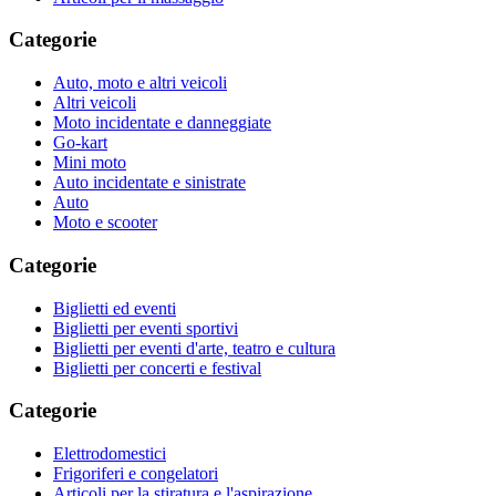
Categorie
Auto, moto e altri veicoli
Altri veicoli
Moto incidentate e danneggiate
Go-kart
Mini moto
Auto incidentate e sinistrate
Auto
Moto e scooter
Categorie
Biglietti ed eventi
Biglietti per eventi sportivi
Biglietti per eventi d'arte, teatro e cultura
Biglietti per concerti e festival
Categorie
Elettrodomestici
Frigoriferi e congelatori
Articoli per la stiratura e l'aspirazione