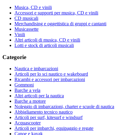
Musica, CD e vinili
Accessori e supporti per musica, CD e vinili
CD musicali
Merchandising e oggettistica di gruppi e cantanti
Musicassette
Vinili
Altri articoli di musica, CD e vinili
Lotti e stock di articoli musicali
Categorie
Nautica e imbarcazioni
Articoli per lo sci nautico e wakeboard
Ricambi e accessori per imbarcazioni
Gommoni
Barche a vela
Altri articoli per la nautica
Barche a motore
Noleggio di imbarcazioni, charter e scuole di nautica
Abbigliamento tecnico nautico
Articoli per surf, kitesurf e windsurf
Acquascooter
Articoli per imbarchi, equipaggio e regate
Canoe e kayak