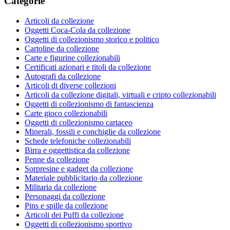
Categorie
Articoli da collezione
Oggetti Coca-Cola da collezione
Oggetti di collezionismo storico e politico
Cartoline da collezione
Carte e figurine collezionabili
Certificati azionari e titoli da collezione
Autografi da collezione
Articoli di diverse collezioni
Articoli da collezione digitali, virtuali e cripto collezionabili
Oggetti di collezionismo di fantascienza
Carte gioco collezionabili
Oggetti di collezionismo cartaceo
Minerali, fossili e conchiglie da collezione
Schede telefoniche collezionabili
Birra e oggettistica da collezione
Penne da collezione
Sorpresine e gadget da collezione
Materiale pubblicitario da collezione
Militaria da collezione
Personaggi da collezione
Pins e spille da collezione
Articoli dei Puffi da collezione
Oggetti di collezionismo sportivo