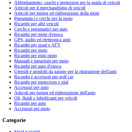
Abbigliamento, caschi e protezioni per la guida di veicoli
Articoli per il merchandising di veicoli
Articoli per tuning ed elaborazione della moto
Pneumatici e cerchi per la moto
Ricambi per altri veicoli
Cerchi e pneumatici per auto
Ricambi per moto d'epoca
GPS, audio ed elettronica auto
Ricambi per quad e ATV
Ricambi per moto
Ricambi per mini moto
Manuali e istruzioni per moto
Ricambi per auto d'epoca
Utensili e prodotti da garage per la riparazione dell'auto
Ricambi e accessori per golf car
Ricambi per motocross e trial
Accessori per auto
Articoli per tuning ed elaborazione dell'auto
Oli, fluidi e lubrificanti per veicoli
Ricambi per auto
Accessori per moto
Categorie
Sport e viaggi