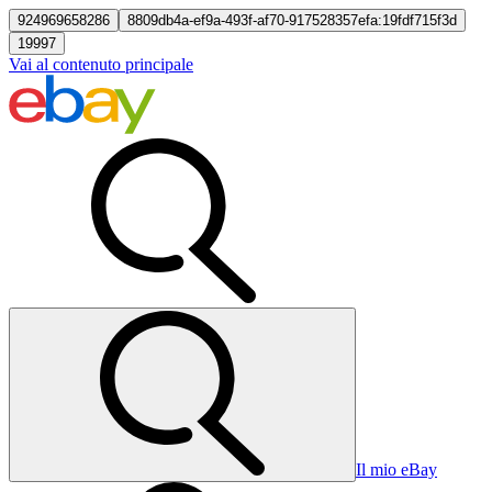
924969658286
8809db4a-ef9a-493f-af70-917528357efa:19fdf715f3d
19997
Vai al contenuto principale
Il mio eBay