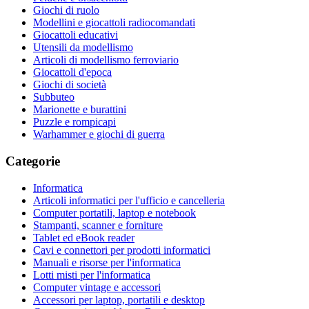
Giochi di ruolo
Modellini e giocattoli radiocomandati
Giocattoli educativi
Utensili da modellismo
Articoli di modellismo ferroviario
Giocattoli d'epoca
Giochi di società
Subbuteo
Marionette e burattini
Puzzle e rompicapi
Warhammer e giochi di guerra
Categorie
Informatica
Articoli informatici per l'ufficio e cancelleria
Computer portatili, laptop e notebook
Stampanti, scanner e forniture
Tablet ed eBook reader
Cavi e connettori per prodotti informatici
Manuali e risorse per l'informatica
Lotti misti per l'informatica
Computer vintage e accessori
Accessori per laptop, portatili e desktop