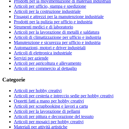
Prodotti per la movimentazione di materiali industriali
Articoli per ufficio, stampa e spedizione
Articoli per la costruzione industriale
Fissaggi e attrezzi per la manutenzione industriale
Prodotti per la pulizia per ufficio e industria
Strumenti medici e di laboratorio
Articoli per la lavorazione di metalli e saldatura
Articoli di climatizzazione per ufficio e industria
Manutenzione e sicurezza per ufficio e industria
Automazioni, motori e driver industriali
Articoli di elettronica industriale
Servizi per aziende
Articoli per agricoltura e allevamento
Articoli per commercio al dettaglio
Categorie
Articoli per hobby creativi
Articoli per cesteria e intreccio sedie per hobby creativi
Oggetti fatti a mano per hobby creativi
Articoli per scrapbooking e lavori a carta
Articoli per la lavorazione di pellami
Articoli per pittura e decorazione del tessuto
Articoli per mosaici per hobby creativi
Materiali per attività artistiche