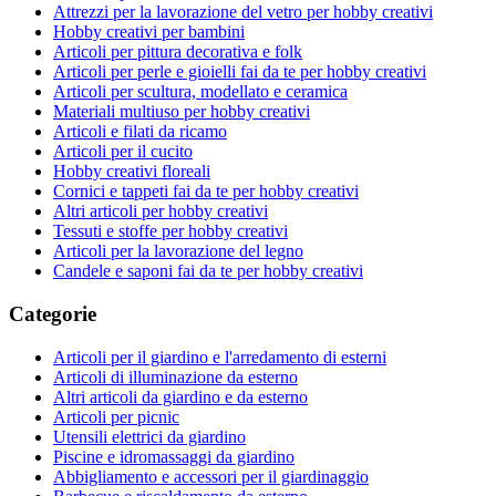
Attrezzi per la lavorazione del vetro per hobby creativi
Hobby creativi per bambini
Articoli per pittura decorativa e folk
Articoli per perle e gioielli fai da te per hobby creativi
Articoli per scultura, modellato e ceramica
Materiali multiuso per hobby creativi
Articoli e filati da ricamo
Articoli per il cucito
Hobby creativi floreali
Cornici e tappeti fai da te per hobby creativi
Altri articoli per hobby creativi
Tessuti e stoffe per hobby creativi
Articoli per la lavorazione del legno
Candele e saponi fai da te per hobby creativi
Categorie
Articoli per il giardino e l'arredamento di esterni
Articoli di illuminazione da esterno
Altri articoli da giardino e da esterno
Articoli per picnic
Utensili elettrici da giardino
Piscine e idromassaggi da giardino
Abbigliamento e accessori per il giardinaggio