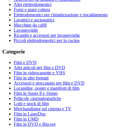
Altri elettrodomestici
Forni e piani cottura
Elettrodomestici per climatizzazione e riscaldamento
Lavatrici e asciugatrici
Macchine da caffè
Lavastoviglie
Ricambi e accessori per lavastoviglie
Piccoli elettrodomestici per la cucina
Categorie
Film e DVD
Altri articoli per film e DVD
Film in videocassette e VHS
Film in altri formati
Accessori e stoccaggio per film e DVD
Locandine, poster e manifesti di film
Film in Super 8 e 16mm
Pellicole cinematografiche
Lotti e stock di film
Merchandising sul cinema e TV
Film in LaserDisc
Film in UMD
Film in DVD e Blu-ray