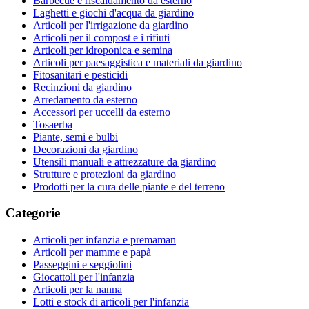
Barbecue e riscaldamento da esterno
Laghetti e giochi d'acqua da giardino
Articoli per l'irrigazione da giardino
Articoli per il compost e i rifiuti
Articoli per idroponica e semina
Articoli per paesaggistica e materiali da giardino
Fitosanitari e pesticidi
Recinzioni da giardino
Arredamento da esterno
Accessori per uccelli da esterno
Tosaerba
Piante, semi e bulbi
Decorazioni da giardino
Utensili manuali e attrezzature da giardino
Strutture e protezioni da giardino
Prodotti per la cura delle piante e del terreno
Categorie
Articoli per infanzia e premaman
Articoli per mamme e papà
Passeggini e seggiolini
Giocattoli per l'infanzia
Articoli per la nanna
Lotti e stock di articoli per l'infanzia