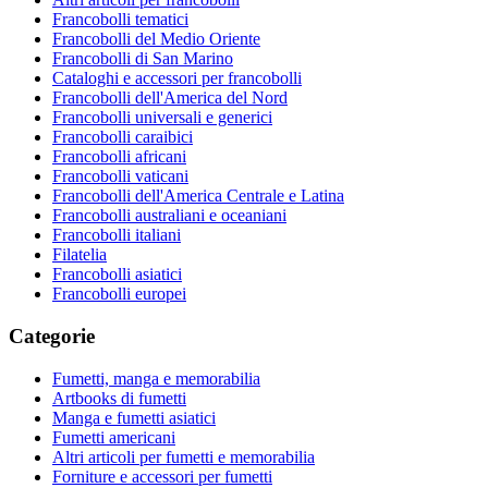
Francobolli tematici
Francobolli del Medio Oriente
Francobolli di San Marino
Cataloghi e accessori per francobolli
Francobolli dell'America del Nord
Francobolli universali e generici
Francobolli caraibici
Francobolli africani
Francobolli vaticani
Francobolli dell'America Centrale e Latina
Francobolli australiani e oceaniani
Francobolli italiani
Filatelia
Francobolli asiatici
Francobolli europei
Categorie
Fumetti, manga e memorabilia
Artbooks di fumetti
Manga e fumetti asiatici
Fumetti americani
Altri articoli per fumetti e memorabilia
Forniture e accessori per fumetti