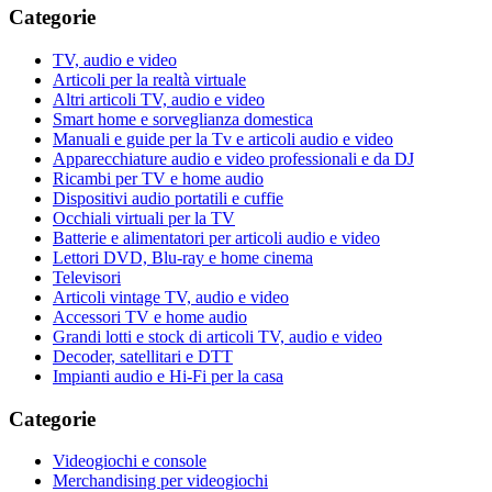
Categorie
TV, audio e video
Articoli per la realtà virtuale
Altri articoli TV, audio e video
Smart home e sorveglianza domestica
Manuali e guide per la Tv e articoli audio e video
Apparecchiature audio e video professionali e da DJ
Ricambi per TV e home audio
Dispositivi audio portatili e cuffie
Occhiali virtuali per la TV
Batterie e alimentatori per articoli audio e video
Lettori DVD, Blu-ray e home cinema
Televisori
Articoli vintage TV, audio e video
Accessori TV e home audio
Grandi lotti e stock di articoli TV, audio e video
Decoder, satellitari e DTT
Impianti audio e Hi-Fi per la casa
Categorie
Videogiochi e console
Merchandising per videogiochi