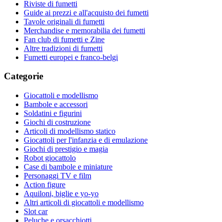
Riviste di fumetti
Guide ai prezzi e all'acquisto dei fumetti
Tavole originali di fumetti
Merchandise e memorabilia dei fumetti
Fan club di fumetti e Zine
Altre tradizioni di fumetti
Fumetti europei e franco-belgi
Categorie
Giocattoli e modellismo
Bambole e accessori
Soldatini e figurini
Giochi di costruzione
Articoli di modellismo statico
Giocattoli per l'infanzia e di emulazione
Giochi di prestigio e magia
Robot giocattolo
Case di bambole e miniature
Personaggi TV e film
Action figure
Aquiloni, biglie e yo-yo
Altri articoli di giocattoli e modellismo
Slot car
Peluche e orsacchiotti