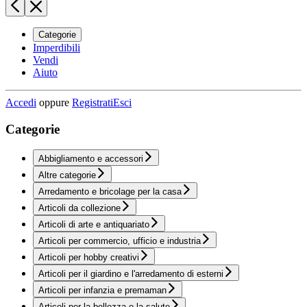
Categorie
Imperdibili
Vendi
Aiuto
Accedi
oppure
Registrati
Esci
Categorie
Abbigliamento e accessori
Altre categorie
Arredamento e bricolage per la casa
Articoli da collezione
Articoli di arte e antiquariato
Articoli per commercio, ufficio e industria
Articoli per hobby creativi
Articoli per il giardino e l'arredamento di esterni
Articoli per infanzia e premaman
Articoli per la bellezza e la salute