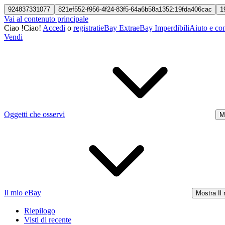
924837331077
821ef552-f956-4f24-83f5-64a6b58a1352:19fda406cac
1
Vai al contenuto principale
Ciao
!
Ciao!
Accedi
o
registrati
eBay Extra
eBay Imperdibili
Aiuto e con
Vendi
Oggetti che osservi
M
Il mio eBay
Mostra Il
Riepilogo
Visti di recente