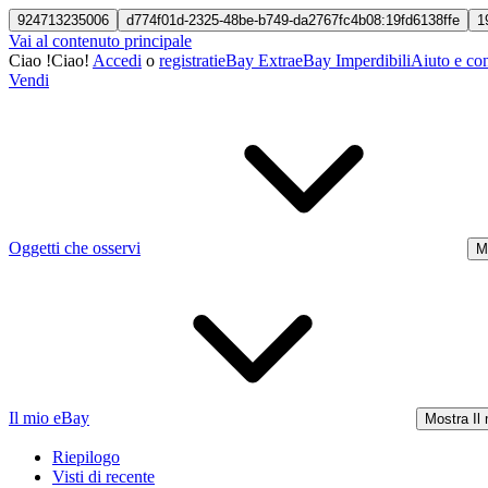
924713235006
d774f01d-2325-48be-b749-da2767fc4b08:19fd6138ffe
1
Vai al contenuto principale
Ciao
!
Ciao!
Accedi
o
registrati
eBay Extra
eBay Imperdibili
Aiuto e con
Vendi
Oggetti che osservi
M
Il mio eBay
Mostra Il
Riepilogo
Visti di recente