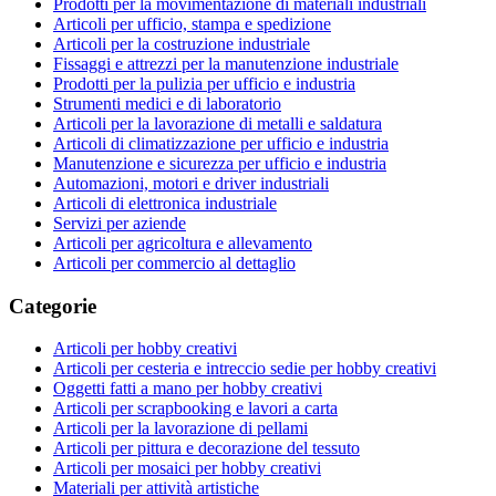
Prodotti per la movimentazione di materiali industriali
Articoli per ufficio, stampa e spedizione
Articoli per la costruzione industriale
Fissaggi e attrezzi per la manutenzione industriale
Prodotti per la pulizia per ufficio e industria
Strumenti medici e di laboratorio
Articoli per la lavorazione di metalli e saldatura
Articoli di climatizzazione per ufficio e industria
Manutenzione e sicurezza per ufficio e industria
Automazioni, motori e driver industriali
Articoli di elettronica industriale
Servizi per aziende
Articoli per agricoltura e allevamento
Articoli per commercio al dettaglio
Categorie
Articoli per hobby creativi
Articoli per cesteria e intreccio sedie per hobby creativi
Oggetti fatti a mano per hobby creativi
Articoli per scrapbooking e lavori a carta
Articoli per la lavorazione di pellami
Articoli per pittura e decorazione del tessuto
Articoli per mosaici per hobby creativi
Materiali per attività artistiche