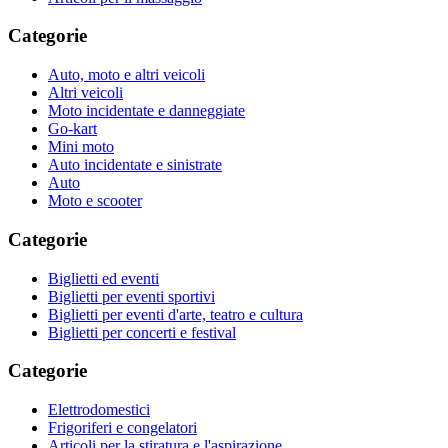
Categorie
Auto, moto e altri veicoli
Altri veicoli
Moto incidentate e danneggiate
Go-kart
Mini moto
Auto incidentate e sinistrate
Auto
Moto e scooter
Categorie
Biglietti ed eventi
Biglietti per eventi sportivi
Biglietti per eventi d'arte, teatro e cultura
Biglietti per concerti e festival
Categorie
Elettrodomestici
Frigoriferi e congelatori
Articoli per la stiratura e l'aspirazione