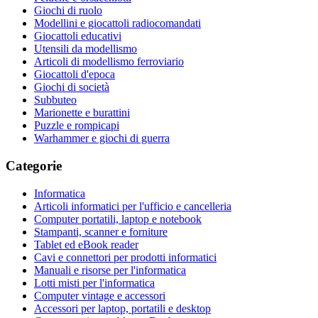
Giochi di ruolo
Modellini e giocattoli radiocomandati
Giocattoli educativi
Utensili da modellismo
Articoli di modellismo ferroviario
Giocattoli d'epoca
Giochi di società
Subbuteo
Marionette e burattini
Puzzle e rompicapi
Warhammer e giochi di guerra
Categorie
Informatica
Articoli informatici per l'ufficio e cancelleria
Computer portatili, laptop e notebook
Stampanti, scanner e forniture
Tablet ed eBook reader
Cavi e connettori per prodotti informatici
Manuali e risorse per l'informatica
Lotti misti per l'informatica
Computer vintage e accessori
Accessori per laptop, portatili e desktop