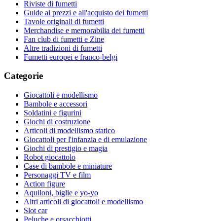
Riviste di fumetti
Guide ai prezzi e all'acquisto dei fumetti
Tavole originali di fumetti
Merchandise e memorabilia dei fumetti
Fan club di fumetti e Zine
Altre tradizioni di fumetti
Fumetti europei e franco-belgi
Categorie
Giocattoli e modellismo
Bambole e accessori
Soldatini e figurini
Giochi di costruzione
Articoli di modellismo statico
Giocattoli per l'infanzia e di emulazione
Giochi di prestigio e magia
Robot giocattolo
Case di bambole e miniature
Personaggi TV e film
Action figure
Aquiloni, biglie e yo-yo
Altri articoli di giocattoli e modellismo
Slot car
Peluche e orsacchiotti