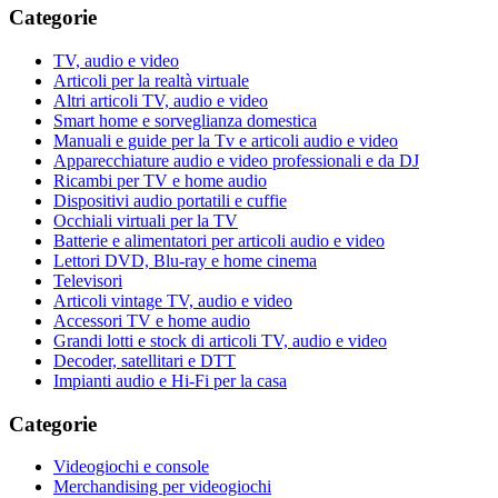
Categorie
TV, audio e video
Articoli per la realtà virtuale
Altri articoli TV, audio e video
Smart home e sorveglianza domestica
Manuali e guide per la Tv e articoli audio e video
Apparecchiature audio e video professionali e da DJ
Ricambi per TV e home audio
Dispositivi audio portatili e cuffie
Occhiali virtuali per la TV
Batterie e alimentatori per articoli audio e video
Lettori DVD, Blu-ray e home cinema
Televisori
Articoli vintage TV, audio e video
Accessori TV e home audio
Grandi lotti e stock di articoli TV, audio e video
Decoder, satellitari e DTT
Impianti audio e Hi-Fi per la casa
Categorie
Videogiochi e console
Merchandising per videogiochi