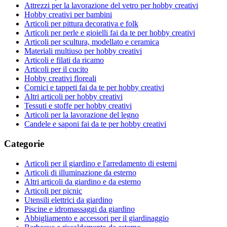
Attrezzi per la lavorazione del vetro per hobby creativi
Hobby creativi per bambini
Articoli per pittura decorativa e folk
Articoli per perle e gioielli fai da te per hobby creativi
Articoli per scultura, modellato e ceramica
Materiali multiuso per hobby creativi
Articoli e filati da ricamo
Articoli per il cucito
Hobby creativi floreali
Cornici e tappeti fai da te per hobby creativi
Altri articoli per hobby creativi
Tessuti e stoffe per hobby creativi
Articoli per la lavorazione del legno
Candele e saponi fai da te per hobby creativi
Categorie
Articoli per il giardino e l'arredamento di esterni
Articoli di illuminazione da esterno
Altri articoli da giardino e da esterno
Articoli per picnic
Utensili elettrici da giardino
Piscine e idromassaggi da giardino
Abbigliamento e accessori per il giardinaggio