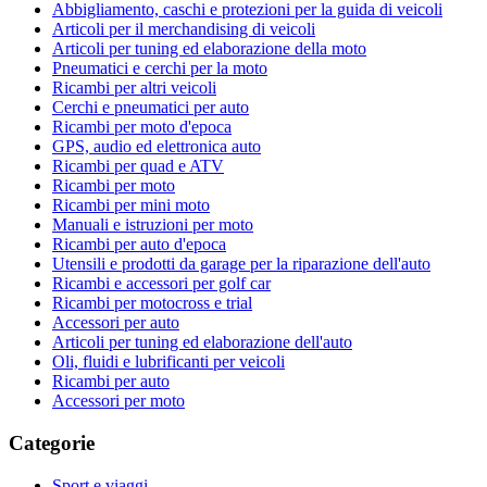
Abbigliamento, caschi e protezioni per la guida di veicoli
Articoli per il merchandising di veicoli
Articoli per tuning ed elaborazione della moto
Pneumatici e cerchi per la moto
Ricambi per altri veicoli
Cerchi e pneumatici per auto
Ricambi per moto d'epoca
GPS, audio ed elettronica auto
Ricambi per quad e ATV
Ricambi per moto
Ricambi per mini moto
Manuali e istruzioni per moto
Ricambi per auto d'epoca
Utensili e prodotti da garage per la riparazione dell'auto
Ricambi e accessori per golf car
Ricambi per motocross e trial
Accessori per auto
Articoli per tuning ed elaborazione dell'auto
Oli, fluidi e lubrificanti per veicoli
Ricambi per auto
Accessori per moto
Categorie
Sport e viaggi