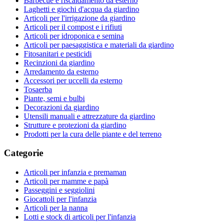
Barbecue e riscaldamento da esterno
Laghetti e giochi d'acqua da giardino
Articoli per l'irrigazione da giardino
Articoli per il compost e i rifiuti
Articoli per idroponica e semina
Articoli per paesaggistica e materiali da giardino
Fitosanitari e pesticidi
Recinzioni da giardino
Arredamento da esterno
Accessori per uccelli da esterno
Tosaerba
Piante, semi e bulbi
Decorazioni da giardino
Utensili manuali e attrezzature da giardino
Strutture e protezioni da giardino
Prodotti per la cura delle piante e del terreno
Categorie
Articoli per infanzia e premaman
Articoli per mamme e papà
Passeggini e seggiolini
Giocattoli per l'infanzia
Articoli per la nanna
Lotti e stock di articoli per l'infanzia