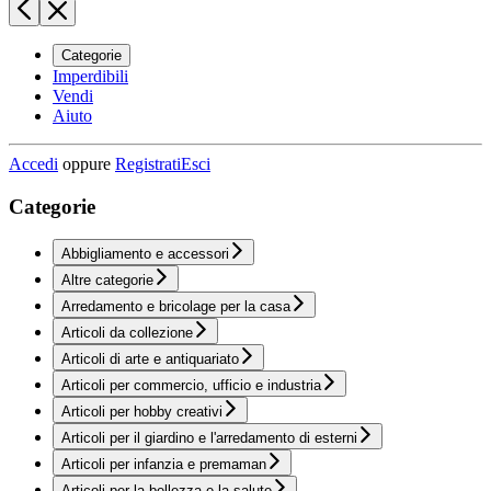
Categorie
Imperdibili
Vendi
Aiuto
Accedi
oppure
Registrati
Esci
Categorie
Abbigliamento e accessori
Altre categorie
Arredamento e bricolage per la casa
Articoli da collezione
Articoli di arte e antiquariato
Articoli per commercio, ufficio e industria
Articoli per hobby creativi
Articoli per il giardino e l'arredamento di esterni
Articoli per infanzia e premaman
Articoli per la bellezza e la salute