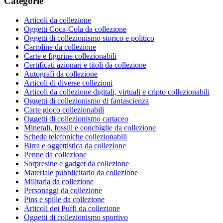
Categorie
Articoli da collezione
Oggetti Coca-Cola da collezione
Oggetti di collezionismo storico e politico
Cartoline da collezione
Carte e figurine collezionabili
Certificati azionari e titoli da collezione
Autografi da collezione
Articoli di diverse collezioni
Articoli da collezione digitali, virtuali e cripto collezionabili
Oggetti di collezionismo di fantascienza
Carte gioco collezionabili
Oggetti di collezionismo cartaceo
Minerali, fossili e conchiglie da collezione
Schede telefoniche collezionabili
Birra e oggettistica da collezione
Penne da collezione
Sorpresine e gadget da collezione
Materiale pubblicitario da collezione
Militaria da collezione
Personaggi da collezione
Pins e spille da collezione
Articoli dei Puffi da collezione
Oggetti di collezionismo sportivo