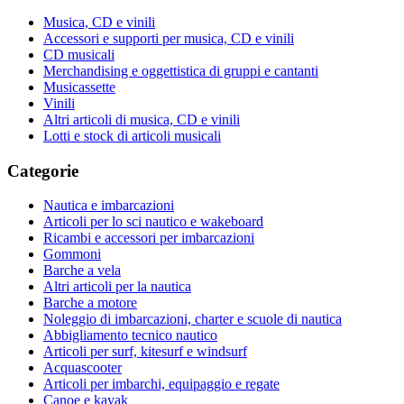
Musica, CD e vinili
Accessori e supporti per musica, CD e vinili
CD musicali
Merchandising e oggettistica di gruppi e cantanti
Musicassette
Vinili
Altri articoli di musica, CD e vinili
Lotti e stock di articoli musicali
Categorie
Nautica e imbarcazioni
Articoli per lo sci nautico e wakeboard
Ricambi e accessori per imbarcazioni
Gommoni
Barche a vela
Altri articoli per la nautica
Barche a motore
Noleggio di imbarcazioni, charter e scuole di nautica
Abbigliamento tecnico nautico
Articoli per surf, kitesurf e windsurf
Acquascooter
Articoli per imbarchi, equipaggio e regate
Canoe e kayak