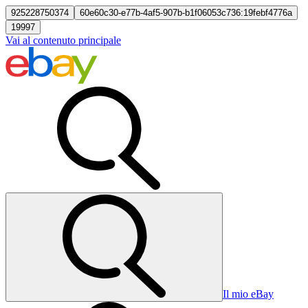
925228750374
60e60c30-e77b-4af5-907b-b1f06053c736:19febf4776a
19997
Vai al contenuto principale
Il mio eBay