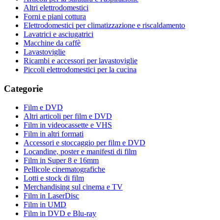
Altri elettrodomestici
Forni e piani cottura
Elettrodomestici per climatizzazione e riscaldamento
Lavatrici e asciugatrici
Macchine da caffè
Lavastoviglie
Ricambi e accessori per lavastoviglie
Piccoli elettrodomestici per la cucina
Categorie
Film e DVD
Altri articoli per film e DVD
Film in videocassette e VHS
Film in altri formati
Accessori e stoccaggio per film e DVD
Locandine, poster e manifesti di film
Film in Super 8 e 16mm
Pellicole cinematografiche
Lotti e stock di film
Merchandising sul cinema e TV
Film in LaserDisc
Film in UMD
Film in DVD e Blu-ray