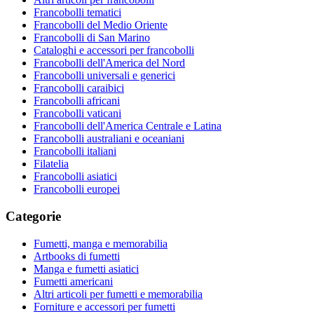
Francobolli tematici
Francobolli del Medio Oriente
Francobolli di San Marino
Cataloghi e accessori per francobolli
Francobolli dell'America del Nord
Francobolli universali e generici
Francobolli caraibici
Francobolli africani
Francobolli vaticani
Francobolli dell'America Centrale e Latina
Francobolli australiani e oceaniani
Francobolli italiani
Filatelia
Francobolli asiatici
Francobolli europei
Categorie
Fumetti, manga e memorabilia
Artbooks di fumetti
Manga e fumetti asiatici
Fumetti americani
Altri articoli per fumetti e memorabilia
Forniture e accessori per fumetti