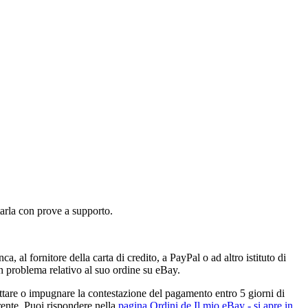
tarla con prove a supporto.
al fornitore della carta di credito, a PayPal o ad altro istituto di
un problema relativo al suo ordine su eBay.
ttare o impugnare la contestazione del pagamento entro 5 giorni di
irente. Puoi rispondere nella
pagina Ordini de Il mio eBay
- si apre in