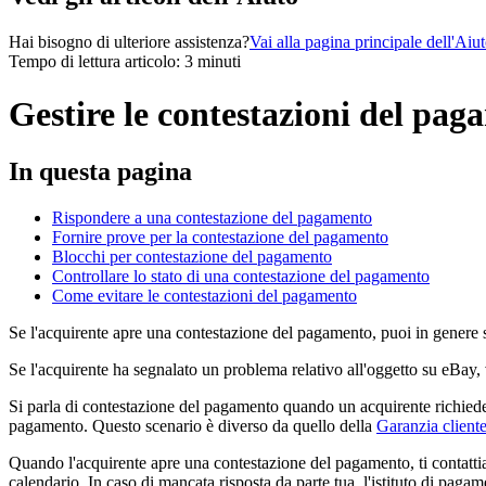
Hai bisogno di ulteriore assistenza?
Vai alla pagina principale dell'Aiu
Tempo di lettura articolo: 3 minuti
Gestire le contestazioni del pa
In questa pagina
Rispondere a una contestazione del pagamento
Fornire prove per la contestazione del pagamento
Blocchi per contestazione del pagamento
Controllare lo stato di una contestazione del pagamento
Come evitare le contestazioni del pagamento
Se l'acquirente apre una contestazione del pagamento, puoi in genere sc
Se l'acquirente ha segnalato un problema relativo all'oggetto su eBay,
Si parla di contestazione del pagamento quando un acquirente richiede u
pagamento. Questo scenario è diverso da quello della
Garanzia client
Quando l'acquirente apre una contestazione del pagamento, ti contatti
calendario. In caso di mancata risposta da parte tua, l'istituto di paga