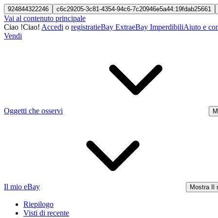
924844322246
c6c29205-3c81-4354-94c6-7c20946e5a44:19fdab25661
Vai al contenuto principale
Ciao
!
Ciao!
Accedi
o
registrati
eBay Extra
eBay Imperdibili
Aiuto e con
Vendi
Oggetti che osservi
M
Il mio eBay
Mostra Il
Riepilogo
Visti di recente