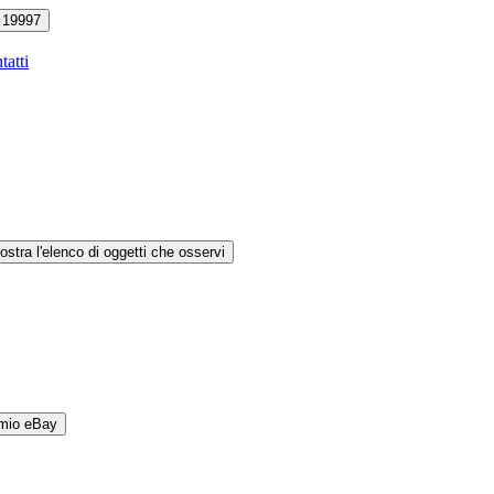
19997
tatti
ostra l'elenco di oggetti che osservi
 mio eBay