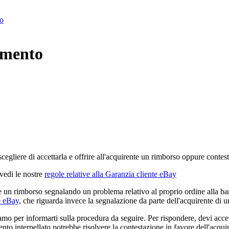
to
gamento
egliere di accettarla e offrire all'acquirente un rimborso oppure contes
 vedi le nostre
regole relative alla Garanzia cliente eBay
n rimborso segnalando un problema relativo al proprio ordine alla banca, 
e eBay
, che riguarda invece la segnalazione da parte dell'acquirente di 
amo per informarti sulla procedura da seguire. Per rispondere, devi acce
mento interpellato potrebbe risolvere la contestazione in favore dell'acqu