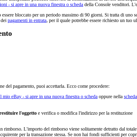
ioni
- si apre in una nuova finestra o scheda
della Console venditori. L'es
 essere bloccato per un periodo massimo di 90 giorni. Si tratta di uno s
o dei
pagamenti in entrata
, per il quale potrebbe essere richiesto un tuo u
ento
ione del pagamento, puoi accettarla. Ecco come procedere:
Il mio eBay
- si apre in una nuova finestra o scheda
oppure nella
scheda
estituire l'oggetto
e verifica o modifica l'indirizzo per la restituzione
 rimborso. L'importo del rimborso viene solitamente detratto dal totale 
'acquirente per la transazione stessa. Se non hai fondi sufficienti per co