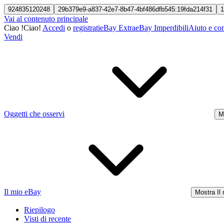
924835120248
29b379e9-a837-42e7-8b47-4bf486dfb545:19fda214f31
1
Vai al contenuto principale
Ciao
!
Ciao!
Accedi
o
registrati
eBay Extra
eBay Imperdibili
Aiuto e con
Vendi
Oggetti che osservi
M
Il mio eBay
Mostra Il
Riepilogo
Visti di recente