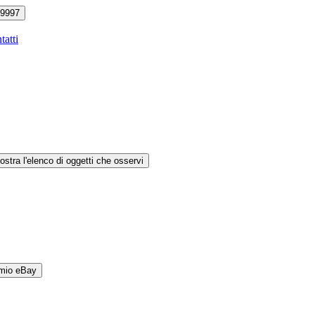
9997
tatti
ostra l'elenco di oggetti che osservi
 mio eBay