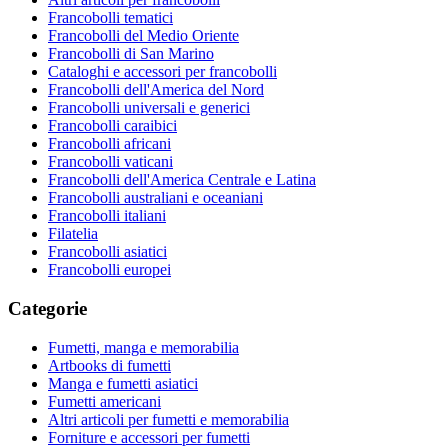
Francobolli tematici
Francobolli del Medio Oriente
Francobolli di San Marino
Cataloghi e accessori per francobolli
Francobolli dell'America del Nord
Francobolli universali e generici
Francobolli caraibici
Francobolli africani
Francobolli vaticani
Francobolli dell'America Centrale e Latina
Francobolli australiani e oceaniani
Francobolli italiani
Filatelia
Francobolli asiatici
Francobolli europei
Categorie
Fumetti, manga e memorabilia
Artbooks di fumetti
Manga e fumetti asiatici
Fumetti americani
Altri articoli per fumetti e memorabilia
Forniture e accessori per fumetti