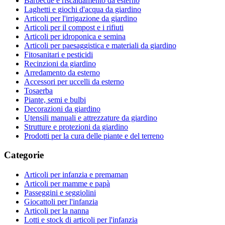
Barbecue e riscaldamento da esterno
Laghetti e giochi d'acqua da giardino
Articoli per l'irrigazione da giardino
Articoli per il compost e i rifiuti
Articoli per idroponica e semina
Articoli per paesaggistica e materiali da giardino
Fitosanitari e pesticidi
Recinzioni da giardino
Arredamento da esterno
Accessori per uccelli da esterno
Tosaerba
Piante, semi e bulbi
Decorazioni da giardino
Utensili manuali e attrezzature da giardino
Strutture e protezioni da giardino
Prodotti per la cura delle piante e del terreno
Categorie
Articoli per infanzia e premaman
Articoli per mamme e papà
Passeggini e seggiolini
Giocattoli per l'infanzia
Articoli per la nanna
Lotti e stock di articoli per l'infanzia