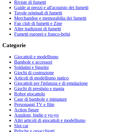
Riviste di fumetti
Guide ai prezzi e all'acquisto dei fumetti
Tavole originali di fumetti
Merchandise e memorabilia dei fumetti
Fan club di fumetti e Zine
Altre tradizioni di fumetti
Fumetti europei e franco-belgi
Categorie
Giocattoli e modellismo
Bambole e accessori
Soldatini e figurini
Giochi di costruzione
Articoli di modellismo statico
Giocattoli per l'infanzia e di emulazione
Giochi di prestigio e magia
Robot giocattolo
Case di bambole e miniature
Personaggi TV e film
Action figure
Aquiloni, biglie e yo-yo
Altri articoli di giocattoli e modellismo
Slot car
Peluche e orsacchiotti