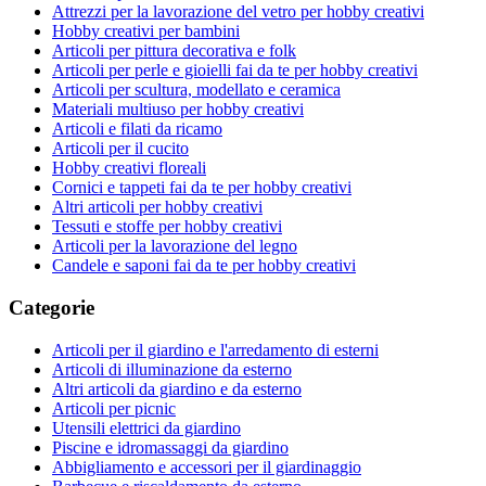
Attrezzi per la lavorazione del vetro per hobby creativi
Hobby creativi per bambini
Articoli per pittura decorativa e folk
Articoli per perle e gioielli fai da te per hobby creativi
Articoli per scultura, modellato e ceramica
Materiali multiuso per hobby creativi
Articoli e filati da ricamo
Articoli per il cucito
Hobby creativi floreali
Cornici e tappeti fai da te per hobby creativi
Altri articoli per hobby creativi
Tessuti e stoffe per hobby creativi
Articoli per la lavorazione del legno
Candele e saponi fai da te per hobby creativi
Categorie
Articoli per il giardino e l'arredamento di esterni
Articoli di illuminazione da esterno
Altri articoli da giardino e da esterno
Articoli per picnic
Utensili elettrici da giardino
Piscine e idromassaggi da giardino
Abbigliamento e accessori per il giardinaggio