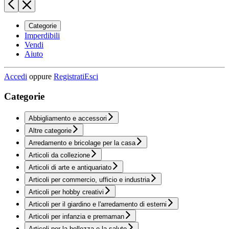
Categorie
Imperdibili
Vendi
Aiuto
Accedi
oppure
Registrati
Esci
Categorie
Abbigliamento e accessori
Altre categorie
Arredamento e bricolage per la casa
Articoli da collezione
Articoli di arte e antiquariato
Articoli per commercio, ufficio e industria
Articoli per hobby creativi
Articoli per il giardino e l'arredamento di esterni
Articoli per infanzia e premaman
Articoli per la bellezza e la salute