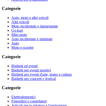
Categorie
Auto, moto e altri veicoli
Altri veicoli
Moto incidentate e danneggiate
Go-kart
Mini moto
Auto incidentate e sinistrate
Auto
Moto e scooter
Categorie
Biglietti ed eventi
Biglietti per eventi sportivi
Biglietti per eventi d'arte, teatro e cultura
Biglietti per concerti e festival
Categorie
Elettrodomestici
Frigoriferi e congelatori
Articoli per la stiratura e l'aspirazione