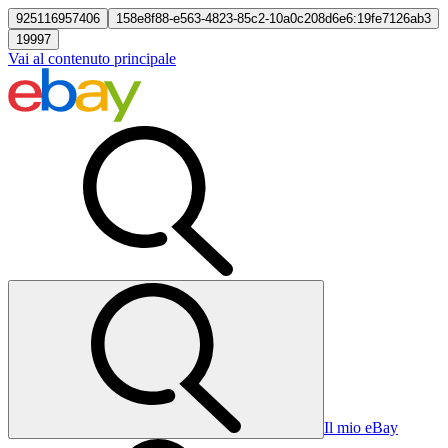
925116957406
158e8f88-e563-4823-85c2-10a0c208d6e6:19fe7126ab3
19997
Vai al contenuto principale
Il mio eBay