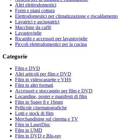
Altri elettrodomestici
Forni e piani cottura
Elettrodomestici per climatizzazione e riscaldamento
Lavatrici e asciugatrici
Macchine da caffè
Lavastoviglie
Ricambi e accessori per lavastoviglie
Piccoli elettrodomestici per la cucina
Categorie
Film e DVD
Altri articoli per film e DVD
Film in videocassette e VHS
Film in altri formati
Accessori e stoccaggio per film e DVD
Locandine, poster e manifesti di film
Film in Super 8 e 16mm
Pellicole cinematografiche
Lotti e stock di film
Merchandising sul cinema e TV
Film in LaserDisc
Film in UMD
Film in DVD e Blu-ray