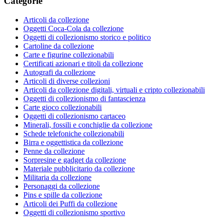
Categorie
Articoli da collezione
Oggetti Coca-Cola da collezione
Oggetti di collezionismo storico e politico
Cartoline da collezione
Carte e figurine collezionabili
Certificati azionari e titoli da collezione
Autografi da collezione
Articoli di diverse collezioni
Articoli da collezione digitali, virtuali e cripto collezionabili
Oggetti di collezionismo di fantascienza
Carte gioco collezionabili
Oggetti di collezionismo cartaceo
Minerali, fossili e conchiglie da collezione
Schede telefoniche collezionabili
Birra e oggettistica da collezione
Penne da collezione
Sorpresine e gadget da collezione
Materiale pubblicitario da collezione
Militaria da collezione
Personaggi da collezione
Pins e spille da collezione
Articoli dei Puffi da collezione
Oggetti di collezionismo sportivo