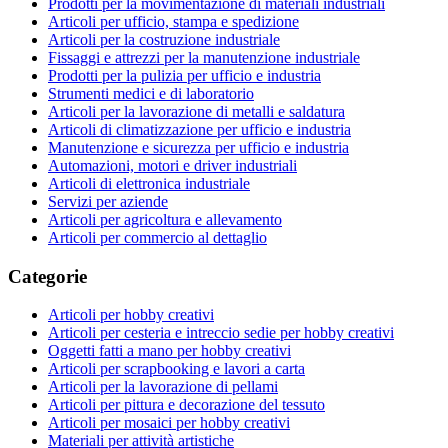
Prodotti per la movimentazione di materiali industriali
Articoli per ufficio, stampa e spedizione
Articoli per la costruzione industriale
Fissaggi e attrezzi per la manutenzione industriale
Prodotti per la pulizia per ufficio e industria
Strumenti medici e di laboratorio
Articoli per la lavorazione di metalli e saldatura
Articoli di climatizzazione per ufficio e industria
Manutenzione e sicurezza per ufficio e industria
Automazioni, motori e driver industriali
Articoli di elettronica industriale
Servizi per aziende
Articoli per agricoltura e allevamento
Articoli per commercio al dettaglio
Categorie
Articoli per hobby creativi
Articoli per cesteria e intreccio sedie per hobby creativi
Oggetti fatti a mano per hobby creativi
Articoli per scrapbooking e lavori a carta
Articoli per la lavorazione di pellami
Articoli per pittura e decorazione del tessuto
Articoli per mosaici per hobby creativi
Materiali per attività artistiche