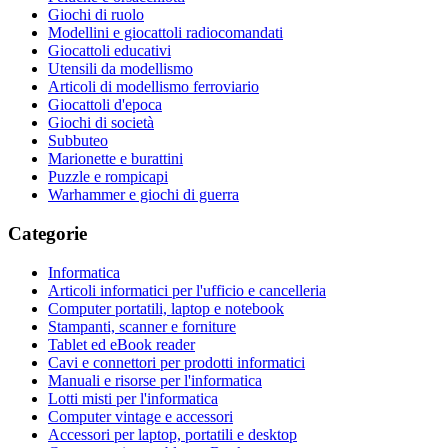
Giochi di ruolo
Modellini e giocattoli radiocomandati
Giocattoli educativi
Utensili da modellismo
Articoli di modellismo ferroviario
Giocattoli d'epoca
Giochi di società
Subbuteo
Marionette e burattini
Puzzle e rompicapi
Warhammer e giochi di guerra
Categorie
Informatica
Articoli informatici per l'ufficio e cancelleria
Computer portatili, laptop e notebook
Stampanti, scanner e forniture
Tablet ed eBook reader
Cavi e connettori per prodotti informatici
Manuali e risorse per l'informatica
Lotti misti per l'informatica
Computer vintage e accessori
Accessori per laptop, portatili e desktop