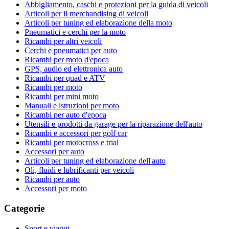
Abbigliamento, caschi e protezioni per la guida di veicoli
Articoli per il merchandising di veicoli
Articoli per tuning ed elaborazione della moto
Pneumatici e cerchi per la moto
Ricambi per altri veicoli
Cerchi e pneumatici per auto
Ricambi per moto d'epoca
GPS, audio ed elettronica auto
Ricambi per quad e ATV
Ricambi per moto
Ricambi per mini moto
Manuali e istruzioni per moto
Ricambi per auto d'epoca
Utensili e prodotti da garage per la riparazione dell'auto
Ricambi e accessori per golf car
Ricambi per motocross e trial
Accessori per auto
Articoli per tuning ed elaborazione dell'auto
Oli, fluidi e lubrificanti per veicoli
Ricambi per auto
Accessori per moto
Categorie
Sport e viaggi