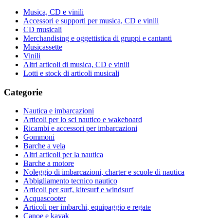
Musica, CD e vinili
Accessori e supporti per musica, CD e vinili
CD musicali
Merchandising e oggettistica di gruppi e cantanti
Musicassette
Vinili
Altri articoli di musica, CD e vinili
Lotti e stock di articoli musicali
Categorie
Nautica e imbarcazioni
Articoli per lo sci nautico e wakeboard
Ricambi e accessori per imbarcazioni
Gommoni
Barche a vela
Altri articoli per la nautica
Barche a motore
Noleggio di imbarcazioni, charter e scuole di nautica
Abbigliamento tecnico nautico
Articoli per surf, kitesurf e windsurf
Acquascooter
Articoli per imbarchi, equipaggio e regate
Canoe e kayak