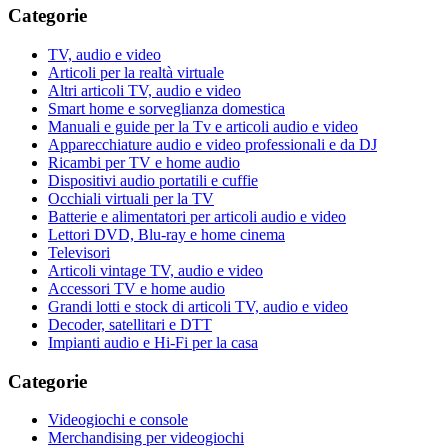
Categorie
TV, audio e video
Articoli per la realtà virtuale
Altri articoli TV, audio e video
Smart home e sorveglianza domestica
Manuali e guide per la Tv e articoli audio e video
Apparecchiature audio e video professionali e da DJ
Ricambi per TV e home audio
Dispositivi audio portatili e cuffie
Occhiali virtuali per la TV
Batterie e alimentatori per articoli audio e video
Lettori DVD, Blu-ray e home cinema
Televisori
Articoli vintage TV, audio e video
Accessori TV e home audio
Grandi lotti e stock di articoli TV, audio e video
Decoder, satellitari e DTT
Impianti audio e Hi-Fi per la casa
Categorie
Videogiochi e console
Merchandising per videogiochi