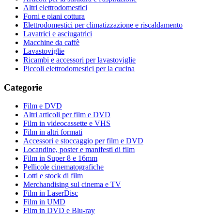
Altri elettrodomestici
Forni e piani cottura
Elettrodomestici per climatizzazione e riscaldamento
Lavatrici e asciugatrici
Macchine da caffè
Lavastoviglie
Ricambi e accessori per lavastoviglie
Piccoli elettrodomestici per la cucina
Categorie
Film e DVD
Altri articoli per film e DVD
Film in videocassette e VHS
Film in altri formati
Accessori e stoccaggio per film e DVD
Locandine, poster e manifesti di film
Film in Super 8 e 16mm
Pellicole cinematografiche
Lotti e stock di film
Merchandising sul cinema e TV
Film in LaserDisc
Film in UMD
Film in DVD e Blu-ray