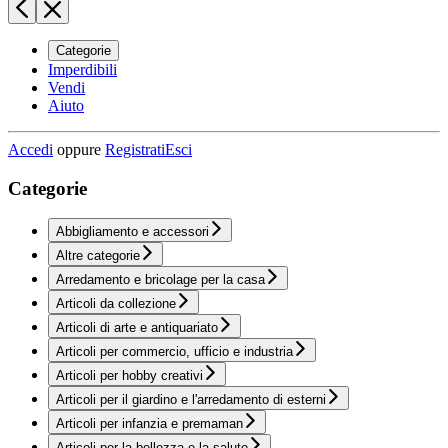
Categorie
Imperdibili
Vendi
Aiuto
Accedi
oppure
Registrati
Esci
Categorie
Abbigliamento e accessori
Altre categorie
Arredamento e bricolage per la casa
Articoli da collezione
Articoli di arte e antiquariato
Articoli per commercio, ufficio e industria
Articoli per hobby creativi
Articoli per il giardino e l'arredamento di esterni
Articoli per infanzia e premaman
Articoli per la bellezza e la salute