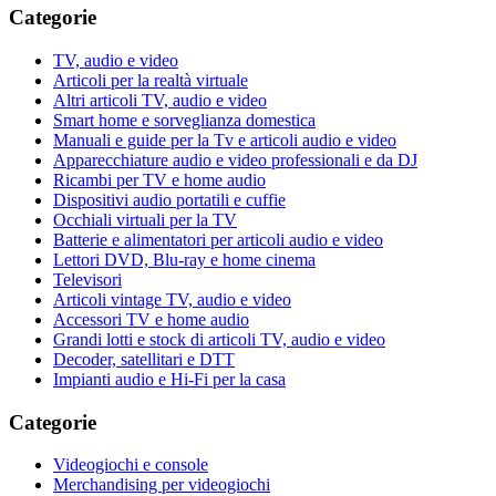
Categorie
TV, audio e video
Articoli per la realtà virtuale
Altri articoli TV, audio e video
Smart home e sorveglianza domestica
Manuali e guide per la Tv e articoli audio e video
Apparecchiature audio e video professionali e da DJ
Ricambi per TV e home audio
Dispositivi audio portatili e cuffie
Occhiali virtuali per la TV
Batterie e alimentatori per articoli audio e video
Lettori DVD, Blu-ray e home cinema
Televisori
Articoli vintage TV, audio e video
Accessori TV e home audio
Grandi lotti e stock di articoli TV, audio e video
Decoder, satellitari e DTT
Impianti audio e Hi-Fi per la casa
Categorie
Videogiochi e console
Merchandising per videogiochi