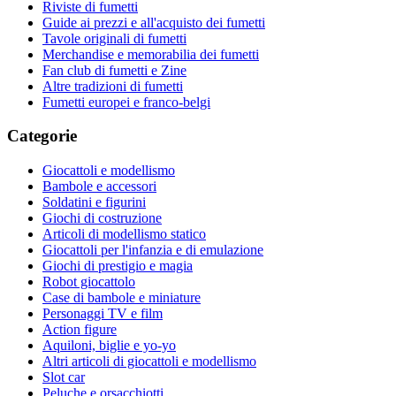
Riviste di fumetti
Guide ai prezzi e all'acquisto dei fumetti
Tavole originali di fumetti
Merchandise e memorabilia dei fumetti
Fan club di fumetti e Zine
Altre tradizioni di fumetti
Fumetti europei e franco-belgi
Categorie
Giocattoli e modellismo
Bambole e accessori
Soldatini e figurini
Giochi di costruzione
Articoli di modellismo statico
Giocattoli per l'infanzia e di emulazione
Giochi di prestigio e magia
Robot giocattolo
Case di bambole e miniature
Personaggi TV e film
Action figure
Aquiloni, biglie e yo-yo
Altri articoli di giocattoli e modellismo
Slot car
Peluche e orsacchiotti