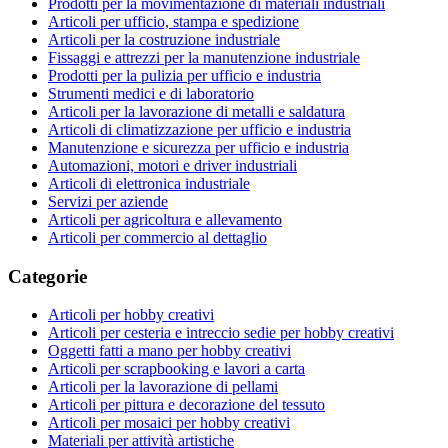
Prodotti per la movimentazione di materiali industriali
Articoli per ufficio, stampa e spedizione
Articoli per la costruzione industriale
Fissaggi e attrezzi per la manutenzione industriale
Prodotti per la pulizia per ufficio e industria
Strumenti medici e di laboratorio
Articoli per la lavorazione di metalli e saldatura
Articoli di climatizzazione per ufficio e industria
Manutenzione e sicurezza per ufficio e industria
Automazioni, motori e driver industriali
Articoli di elettronica industriale
Servizi per aziende
Articoli per agricoltura e allevamento
Articoli per commercio al dettaglio
Categorie
Articoli per hobby creativi
Articoli per cesteria e intreccio sedie per hobby creativi
Oggetti fatti a mano per hobby creativi
Articoli per scrapbooking e lavori a carta
Articoli per la lavorazione di pellami
Articoli per pittura e decorazione del tessuto
Articoli per mosaici per hobby creativi
Materiali per attività artistiche