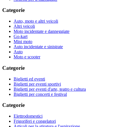
Categorie
Auto, moto e altri veicoli
Altri veicoli
Moto incidentate e danneggiate
Go-kart
Mini moto
Auto incidentate e sinistrate
Auto
Moto e scooter
Categorie
Biglietti ed eventi
Biglietti per eventi sportivi
Biglietti per eventi d'arte, teatro e cultura
Biglietti per concerti e festival
Categorie
Elettrodomestici
Frigoriferi e congelatori
Articoli per la stiratura e l'aspirazione