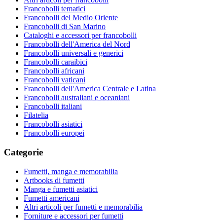
Francobolli tematici
Francobolli del Medio Oriente
Francobolli di San Marino
Cataloghi e accessori per francobolli
Francobolli dell'America del Nord
Francobolli universali e generici
Francobolli caraibici
Francobolli africani
Francobolli vaticani
Francobolli dell'America Centrale e Latina
Francobolli australiani e oceaniani
Francobolli italiani
Filatelia
Francobolli asiatici
Francobolli europei
Categorie
Fumetti, manga e memorabilia
Artbooks di fumetti
Manga e fumetti asiatici
Fumetti americani
Altri articoli per fumetti e memorabilia
Forniture e accessori per fumetti