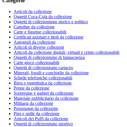
Categorie
Articoli da collezione
Oggetti Coca-Cola da collezione
Oggetti di collezionismo storico e politico
Cartoline da collezione
Carte e figurine collezionabili
Certificati azionari e titoli da collezione
Autografi da collezione
Articoli di diverse collezioni
Articoli da collezione digitali, virtuali e cripto collezionabili
Oggetti di collezionismo di fantascienza
Carte gioco collezionabili
Oggetti di collezionismo cartaceo
Minerali, fossili e conchiglie da collezione
Schede telefoniche collezionabili
Birra e oggettistica da collezione
Penne da collezione
Sorpresine e gadget da collezione
Materiale pubblicitario da collezione
Militaria da collezione
Personaggi da collezione
Pins e spille da collezione
Articoli dei Puffi da collezione
Oggetti di collezionismo sportivo