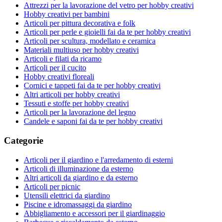
Attrezzi per la lavorazione del vetro per hobby creativi
Hobby creativi per bambini
Articoli per pittura decorativa e folk
Articoli per perle e gioielli fai da te per hobby creativi
Articoli per scultura, modellato e ceramica
Materiali multiuso per hobby creativi
Articoli e filati da ricamo
Articoli per il cucito
Hobby creativi floreali
Cornici e tappeti fai da te per hobby creativi
Altri articoli per hobby creativi
Tessuti e stoffe per hobby creativi
Articoli per la lavorazione del legno
Candele e saponi fai da te per hobby creativi
Categorie
Articoli per il giardino e l'arredamento di esterni
Articoli di illuminazione da esterno
Altri articoli da giardino e da esterno
Articoli per picnic
Utensili elettrici da giardino
Piscine e idromassaggi da giardino
Abbigliamento e accessori per il giardinaggio