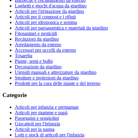
Barbecue e riscaldamento da esterno
Laghetti e giochi d'acqua da giardino
Articoli per l'irrigazione da giardino
Articoli per il compost e i rifiuti
Articoli per idroponica e semina
Articoli per paesaggistica e materiali da giardino
Fitosanitari e pesticidi
Recinzioni da giardino
Arredamento da esterno
Accessori per uccelli da esterno
Tosaerba
Piante, semi e bulbi
Decorazioni da giardino
Utensili manuali e attrezzature da giardino
Strutture e protezioni da giardino
Prodotti per la cura delle piante e del terreno
Categorie
Articoli per infanzia e premaman
Articoli per mamme e papà
Passeggini e seggiolini
Giocattoli per l'infanzia
Articoli per la nanna
Lotti e stock di articoli per l'infanzia