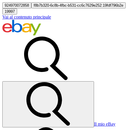
924970072858
f8b7b320-6c8b-4fbc-b531-cc6c7629e252:19fdf796b2e
19997
Vai al contenuto principale
Il mio eBay