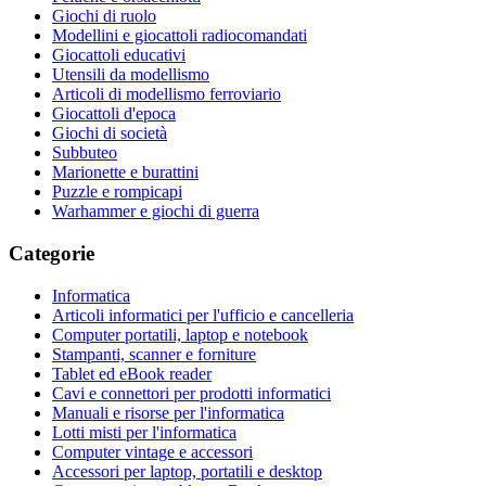
Giochi di ruolo
Modellini e giocattoli radiocomandati
Giocattoli educativi
Utensili da modellismo
Articoli di modellismo ferroviario
Giocattoli d'epoca
Giochi di società
Subbuteo
Marionette e burattini
Puzzle e rompicapi
Warhammer e giochi di guerra
Categorie
Informatica
Articoli informatici per l'ufficio e cancelleria
Computer portatili, laptop e notebook
Stampanti, scanner e forniture
Tablet ed eBook reader
Cavi e connettori per prodotti informatici
Manuali e risorse per l'informatica
Lotti misti per l'informatica
Computer vintage e accessori
Accessori per laptop, portatili e desktop