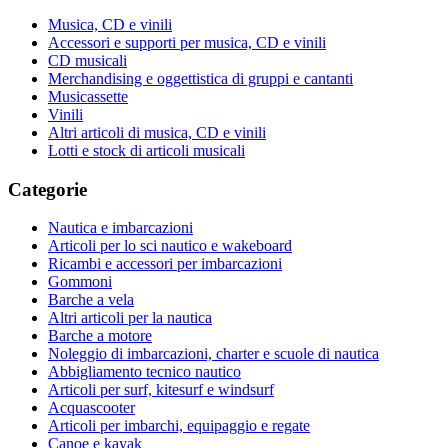
Musica, CD e vinili
Accessori e supporti per musica, CD e vinili
CD musicali
Merchandising e oggettistica di gruppi e cantanti
Musicassette
Vinili
Altri articoli di musica, CD e vinili
Lotti e stock di articoli musicali
Categorie
Nautica e imbarcazioni
Articoli per lo sci nautico e wakeboard
Ricambi e accessori per imbarcazioni
Gommoni
Barche a vela
Altri articoli per la nautica
Barche a motore
Noleggio di imbarcazioni, charter e scuole di nautica
Abbigliamento tecnico nautico
Articoli per surf, kitesurf e windsurf
Acquascooter
Articoli per imbarchi, equipaggio e regate
Canoe e kayak