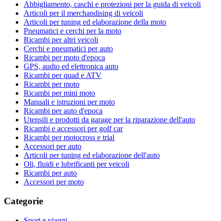
Abbigliamento, caschi e protezioni per la guida di veicoli
Articoli per il merchandising di veicoli
Articoli per tuning ed elaborazione della moto
Pneumatici e cerchi per la moto
Ricambi per altri veicoli
Cerchi e pneumatici per auto
Ricambi per moto d'epoca
GPS, audio ed elettronica auto
Ricambi per quad e ATV
Ricambi per moto
Ricambi per mini moto
Manuali e istruzioni per moto
Ricambi per auto d'epoca
Utensili e prodotti da garage per la riparazione dell'auto
Ricambi e accessori per golf car
Ricambi per motocross e trial
Accessori per auto
Articoli per tuning ed elaborazione dell'auto
Oli, fluidi e lubrificanti per veicoli
Ricambi per auto
Accessori per moto
Categorie
Sport e viaggi