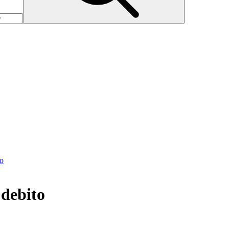
to
 debito