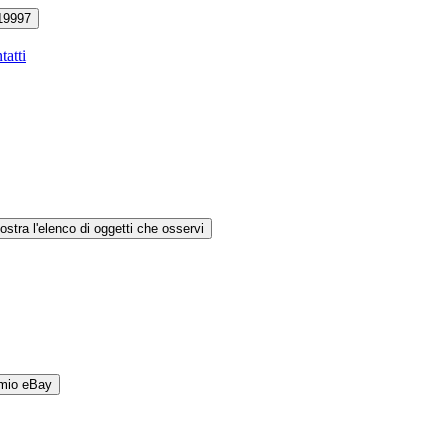
19997
tatti
ostra l'elenco di oggetti che osservi
 mio eBay