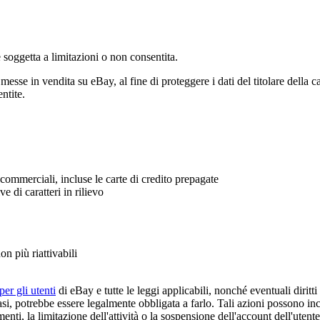
è soggetta a limitazioni o non consentita.
esse in vendita su eBay, al fine di proteggere i dati del titolare della ca
ntite.
i commerciali, incluse le carte di credito prepagate
e di caratteri in rilievo
on più riattivabili
er gli utenti
di eBay e tutte le leggi applicabili, nonché eventuali diritti
asi, potrebbe essere legalmente obbligata a farlo. Tali azioni possono inc
enti, la limitazione dell'attività o la sospensione dell'account dell'utente