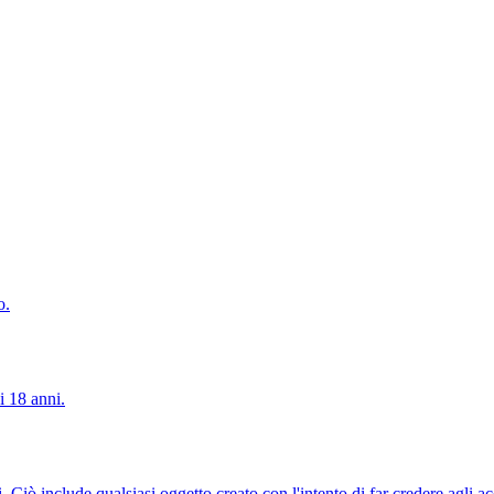
o.
i 18 anni.
i. Ciò include qualsiasi oggetto creato con l'intento di far credere agli a