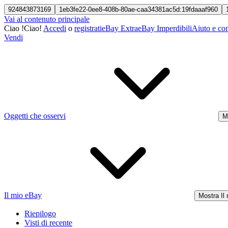
924843873169
1eb3fe22-0ee8-408b-80ae-caa34381ac5d:19fdaaaf960
Vai al contenuto principale
Ciao
!
Ciao!
Accedi
o
registrati
eBay Extra
eBay Imperdibili
Aiuto e con
Vendi
Oggetti che osservi
M
Il mio eBay
Mostra Il
Riepilogo
Visti di recente