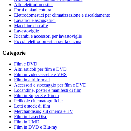
Altri elettrodomestici
Forni e piani cottura
Elettrodomestici per climatizzazione e riscaldamento
Lavatrici e asciugatrici
Macchine da caffè
Lavastoviglie
Ricambi e accessori per lavastoviglie
Piccoli elettrodomestici per la cucina
Categorie
Film e DVD
Altri articoli per film e DVD
Film in videocassette e VHS
Film in altri formati
Accessori e stoccaggio per film e DVD
Locandine, poster e manifesti di film
Film in Super 8 e 16mm
Pellicole cinematografiche
Lotti e stock di film
Merchandising sul cinema e TV
Film in LaserDisc
Film in UMD
Film in DVD e Blu-ray