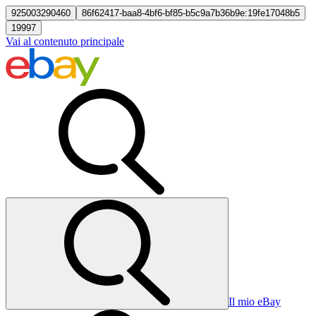
925003290460
86f62417-baa8-4bf6-bf85-b5c9a7b36b9e:19fe17048b5
19997
Vai al contenuto principale
Il mio eBay