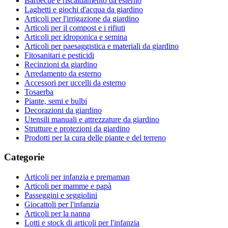
Barbecue e riscaldamento da esterno
Laghetti e giochi d'acqua da giardino
Articoli per l'irrigazione da giardino
Articoli per il compost e i rifiuti
Articoli per idroponica e semina
Articoli per paesaggistica e materiali da giardino
Fitosanitari e pesticidi
Recinzioni da giardino
Arredamento da esterno
Accessori per uccelli da esterno
Tosaerba
Piante, semi e bulbi
Decorazioni da giardino
Utensili manuali e attrezzature da giardino
Strutture e protezioni da giardino
Prodotti per la cura delle piante e del terreno
Categorie
Articoli per infanzia e premaman
Articoli per mamme e papà
Passeggini e seggiolini
Giocattoli per l'infanzia
Articoli per la nanna
Lotti e stock di articoli per l'infanzia