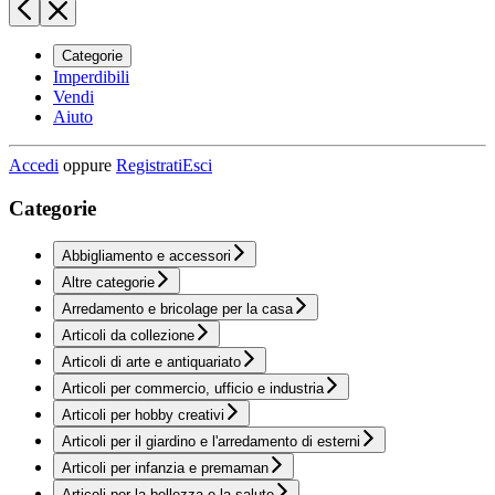
Categorie
Imperdibili
Vendi
Aiuto
Accedi
oppure
Registrati
Esci
Categorie
Abbigliamento e accessori
Altre categorie
Arredamento e bricolage per la casa
Articoli da collezione
Articoli di arte e antiquariato
Articoli per commercio, ufficio e industria
Articoli per hobby creativi
Articoli per il giardino e l'arredamento di esterni
Articoli per infanzia e premaman
Articoli per la bellezza e la salute