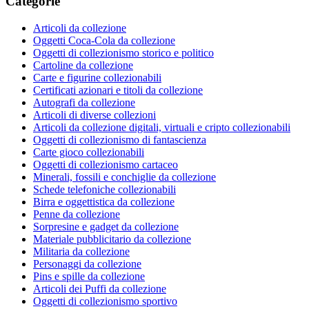
Categorie
Articoli da collezione
Oggetti Coca-Cola da collezione
Oggetti di collezionismo storico e politico
Cartoline da collezione
Carte e figurine collezionabili
Certificati azionari e titoli da collezione
Autografi da collezione
Articoli di diverse collezioni
Articoli da collezione digitali, virtuali e cripto collezionabili
Oggetti di collezionismo di fantascienza
Carte gioco collezionabili
Oggetti di collezionismo cartaceo
Minerali, fossili e conchiglie da collezione
Schede telefoniche collezionabili
Birra e oggettistica da collezione
Penne da collezione
Sorpresine e gadget da collezione
Materiale pubblicitario da collezione
Militaria da collezione
Personaggi da collezione
Pins e spille da collezione
Articoli dei Puffi da collezione
Oggetti di collezionismo sportivo