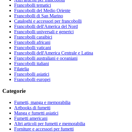
Francobolli tematici
Francobolli del Medio Oriente
Francobolli di San Marino
Cataloghi e accessori per francobolli
Francobolli dell'America del Nord
Francobolli universali e generici
Francobolli caraibici
Francobolli africani
Francobolli vaticani
Francobolli dell'America Centrale e Latina
Francobolli australiani e oceaniani
Francobolli italiani
Filatelia
Francobolli asiatici
Francobolli europei
Categorie
Fumetti, manga e memorabilia
Artbooks di fumetti
Manga e fumetti asiatici
Fumetti americani
Altri articoli per fumetti e memorabilia
Forniture e accessori per fumetti