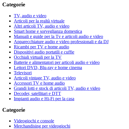
Categorie
TV, audio e video
Articoli per la realtà virtuale
Altri articoli TV, audio e video
Smart home e sorveglianza domestica
Manuali e guide per la Tv e articoli audio e video
Apparecchiature audio e video professionali e da DJ
Ricambi per TV e home audio
Dispositivi audio portatili e cuffie
Occhiali virtuali per la TV
Batterie e alimentatori per articoli audio e video
Lettori DVD, Blu-ray e home cinema
Televisori
Articoli vintage TV, audio e video
Accessori TV e home audio
Grandi lotti e stock di articoli TV, audio e video
Decoder, satellitari e DTT
Impianti audio e Hi-Fi per la casa
Categorie
Videogiochi e console
Merchandising per videogiochi