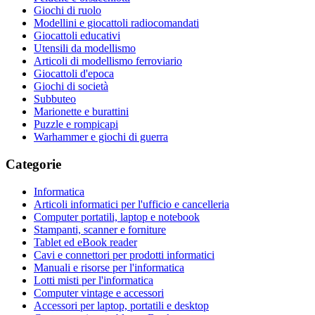
Giochi di ruolo
Modellini e giocattoli radiocomandati
Giocattoli educativi
Utensili da modellismo
Articoli di modellismo ferroviario
Giocattoli d'epoca
Giochi di società
Subbuteo
Marionette e burattini
Puzzle e rompicapi
Warhammer e giochi di guerra
Categorie
Informatica
Articoli informatici per l'ufficio e cancelleria
Computer portatili, laptop e notebook
Stampanti, scanner e forniture
Tablet ed eBook reader
Cavi e connettori per prodotti informatici
Manuali e risorse per l'informatica
Lotti misti per l'informatica
Computer vintage e accessori
Accessori per laptop, portatili e desktop