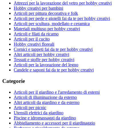
Attrezzi per la lavorazione del vetro per hobby creativi
Hobby creativi per bambini
Articoli per pittura decorativa e folk
Articoli per perle e gioielli fai da te per hobby creativi
Articoli per scultura, modellato e ceramica
Materiali multiuso per hobby creativi
Articoli e filati da ricamo
Articoli per il cucito
Hobby creativi floreali
Cornici e tappeti fai da te per hobby creativi
Altri articoli per hobby creativi
Tessuti e stoffe per hobby creativi
Articoli per la lavorazione del legno
Candele e saponi fai da te per hobby creativi
Categorie
Articoli per il giardino e l'arredamento di esterni
Articoli di illuminazione da esterno
Altri articoli da giardino e da esterno
Articoli per picnic
Utensili elettrici da giardino
Piscine e idromassaggi da giardino
Abbigliamento e accessori per il giardinaggio