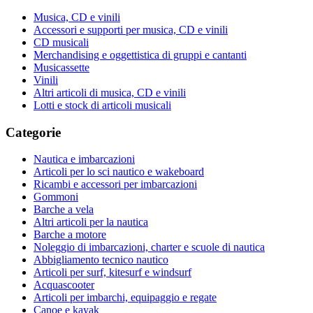
Musica, CD e vinili
Accessori e supporti per musica, CD e vinili
CD musicali
Merchandising e oggettistica di gruppi e cantanti
Musicassette
Vinili
Altri articoli di musica, CD e vinili
Lotti e stock di articoli musicali
Categorie
Nautica e imbarcazioni
Articoli per lo sci nautico e wakeboard
Ricambi e accessori per imbarcazioni
Gommoni
Barche a vela
Altri articoli per la nautica
Barche a motore
Noleggio di imbarcazioni, charter e scuole di nautica
Abbigliamento tecnico nautico
Articoli per surf, kitesurf e windsurf
Acquascooter
Articoli per imbarchi, equipaggio e regate
Canoe e kayak