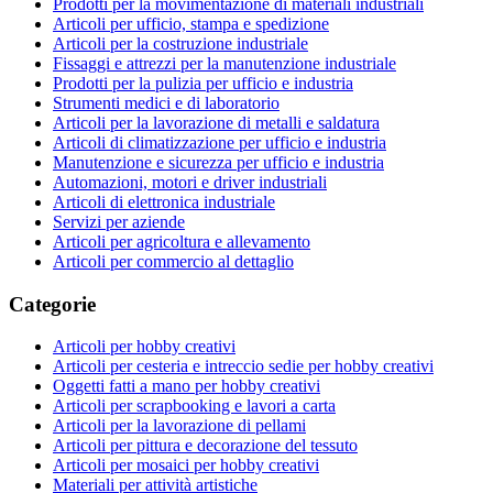
Prodotti per la movimentazione di materiali industriali
Articoli per ufficio, stampa e spedizione
Articoli per la costruzione industriale
Fissaggi e attrezzi per la manutenzione industriale
Prodotti per la pulizia per ufficio e industria
Strumenti medici e di laboratorio
Articoli per la lavorazione di metalli e saldatura
Articoli di climatizzazione per ufficio e industria
Manutenzione e sicurezza per ufficio e industria
Automazioni, motori e driver industriali
Articoli di elettronica industriale
Servizi per aziende
Articoli per agricoltura e allevamento
Articoli per commercio al dettaglio
Categorie
Articoli per hobby creativi
Articoli per cesteria e intreccio sedie per hobby creativi
Oggetti fatti a mano per hobby creativi
Articoli per scrapbooking e lavori a carta
Articoli per la lavorazione di pellami
Articoli per pittura e decorazione del tessuto
Articoli per mosaici per hobby creativi
Materiali per attività artistiche