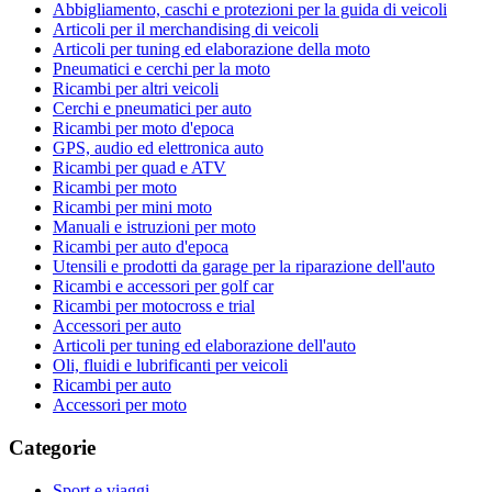
Abbigliamento, caschi e protezioni per la guida di veicoli
Articoli per il merchandising di veicoli
Articoli per tuning ed elaborazione della moto
Pneumatici e cerchi per la moto
Ricambi per altri veicoli
Cerchi e pneumatici per auto
Ricambi per moto d'epoca
GPS, audio ed elettronica auto
Ricambi per quad e ATV
Ricambi per moto
Ricambi per mini moto
Manuali e istruzioni per moto
Ricambi per auto d'epoca
Utensili e prodotti da garage per la riparazione dell'auto
Ricambi e accessori per golf car
Ricambi per motocross e trial
Accessori per auto
Articoli per tuning ed elaborazione dell'auto
Oli, fluidi e lubrificanti per veicoli
Ricambi per auto
Accessori per moto
Categorie
Sport e viaggi