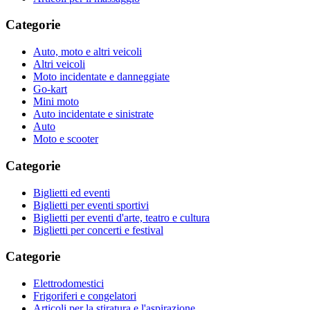
Categorie
Auto, moto e altri veicoli
Altri veicoli
Moto incidentate e danneggiate
Go-kart
Mini moto
Auto incidentate e sinistrate
Auto
Moto e scooter
Categorie
Biglietti ed eventi
Biglietti per eventi sportivi
Biglietti per eventi d'arte, teatro e cultura
Biglietti per concerti e festival
Categorie
Elettrodomestici
Frigoriferi e congelatori
Articoli per la stiratura e l'aspirazione