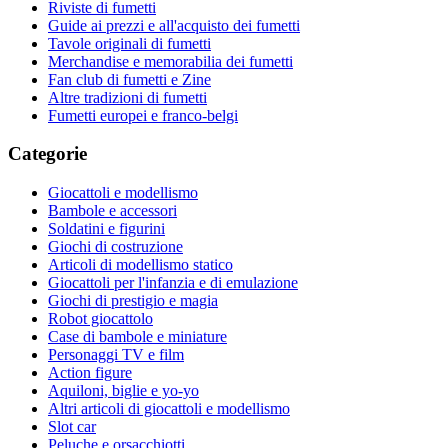
Riviste di fumetti
Guide ai prezzi e all'acquisto dei fumetti
Tavole originali di fumetti
Merchandise e memorabilia dei fumetti
Fan club di fumetti e Zine
Altre tradizioni di fumetti
Fumetti europei e franco-belgi
Categorie
Giocattoli e modellismo
Bambole e accessori
Soldatini e figurini
Giochi di costruzione
Articoli di modellismo statico
Giocattoli per l'infanzia e di emulazione
Giochi di prestigio e magia
Robot giocattolo
Case di bambole e miniature
Personaggi TV e film
Action figure
Aquiloni, biglie e yo-yo
Altri articoli di giocattoli e modellismo
Slot car
Peluche e orsacchiotti