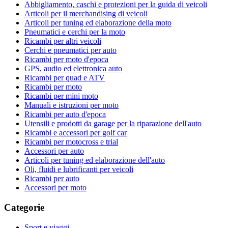
Abbigliamento, caschi e protezioni per la guida di veicoli
Articoli per il merchandising di veicoli
Articoli per tuning ed elaborazione della moto
Pneumatici e cerchi per la moto
Ricambi per altri veicoli
Cerchi e pneumatici per auto
Ricambi per moto d'epoca
GPS, audio ed elettronica auto
Ricambi per quad e ATV
Ricambi per moto
Ricambi per mini moto
Manuali e istruzioni per moto
Ricambi per auto d'epoca
Utensili e prodotti da garage per la riparazione dell'auto
Ricambi e accessori per golf car
Ricambi per motocross e trial
Accessori per auto
Articoli per tuning ed elaborazione dell'auto
Oli, fluidi e lubrificanti per veicoli
Ricambi per auto
Accessori per moto
Categorie
Sport e viaggi