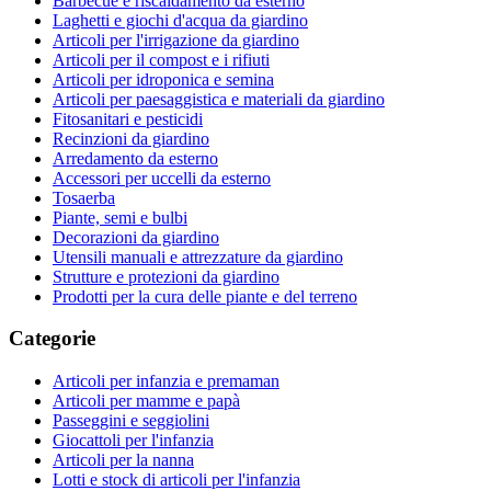
Barbecue e riscaldamento da esterno
Laghetti e giochi d'acqua da giardino
Articoli per l'irrigazione da giardino
Articoli per il compost e i rifiuti
Articoli per idroponica e semina
Articoli per paesaggistica e materiali da giardino
Fitosanitari e pesticidi
Recinzioni da giardino
Arredamento da esterno
Accessori per uccelli da esterno
Tosaerba
Piante, semi e bulbi
Decorazioni da giardino
Utensili manuali e attrezzature da giardino
Strutture e protezioni da giardino
Prodotti per la cura delle piante e del terreno
Categorie
Articoli per infanzia e premaman
Articoli per mamme e papà
Passeggini e seggiolini
Giocattoli per l'infanzia
Articoli per la nanna
Lotti e stock di articoli per l'infanzia