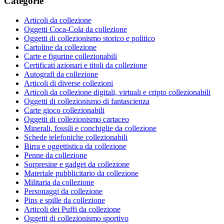
Categorie
Articoli da collezione
Oggetti Coca-Cola da collezione
Oggetti di collezionismo storico e politico
Cartoline da collezione
Carte e figurine collezionabili
Certificati azionari e titoli da collezione
Autografi da collezione
Articoli di diverse collezioni
Articoli da collezione digitali, virtuali e cripto collezionabili
Oggetti di collezionismo di fantascienza
Carte gioco collezionabili
Oggetti di collezionismo cartaceo
Minerali, fossili e conchiglie da collezione
Schede telefoniche collezionabili
Birra e oggettistica da collezione
Penne da collezione
Sorpresine e gadget da collezione
Materiale pubblicitario da collezione
Militaria da collezione
Personaggi da collezione
Pins e spille da collezione
Articoli dei Puffi da collezione
Oggetti di collezionismo sportivo