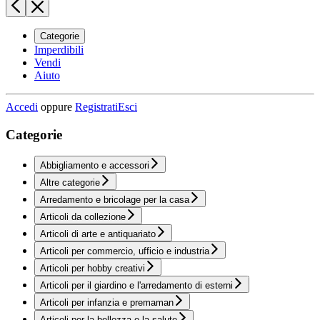
Categorie
Imperdibili
Vendi
Aiuto
Accedi
oppure
Registrati
Esci
Categorie
Abbigliamento e accessori
Altre categorie
Arredamento e bricolage per la casa
Articoli da collezione
Articoli di arte e antiquariato
Articoli per commercio, ufficio e industria
Articoli per hobby creativi
Articoli per il giardino e l'arredamento di esterni
Articoli per infanzia e premaman
Articoli per la bellezza e la salute