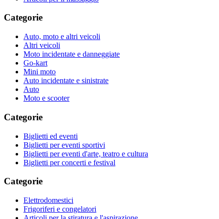
Categorie
Auto, moto e altri veicoli
Altri veicoli
Moto incidentate e danneggiate
Go-kart
Mini moto
Auto incidentate e sinistrate
Auto
Moto e scooter
Categorie
Biglietti ed eventi
Biglietti per eventi sportivi
Biglietti per eventi d'arte, teatro e cultura
Biglietti per concerti e festival
Categorie
Elettrodomestici
Frigoriferi e congelatori
Articoli per la stiratura e l'aspirazione