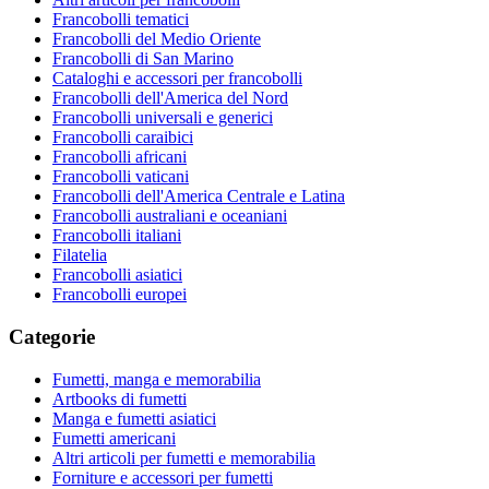
Francobolli tematici
Francobolli del Medio Oriente
Francobolli di San Marino
Cataloghi e accessori per francobolli
Francobolli dell'America del Nord
Francobolli universali e generici
Francobolli caraibici
Francobolli africani
Francobolli vaticani
Francobolli dell'America Centrale e Latina
Francobolli australiani e oceaniani
Francobolli italiani
Filatelia
Francobolli asiatici
Francobolli europei
Categorie
Fumetti, manga e memorabilia
Artbooks di fumetti
Manga e fumetti asiatici
Fumetti americani
Altri articoli per fumetti e memorabilia
Forniture e accessori per fumetti