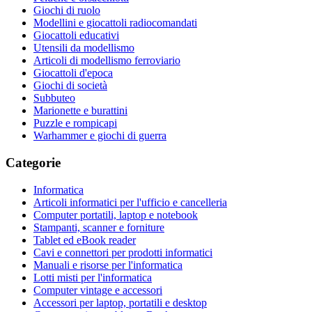
Giochi di ruolo
Modellini e giocattoli radiocomandati
Giocattoli educativi
Utensili da modellismo
Articoli di modellismo ferroviario
Giocattoli d'epoca
Giochi di società
Subbuteo
Marionette e burattini
Puzzle e rompicapi
Warhammer e giochi di guerra
Categorie
Informatica
Articoli informatici per l'ufficio e cancelleria
Computer portatili, laptop e notebook
Stampanti, scanner e forniture
Tablet ed eBook reader
Cavi e connettori per prodotti informatici
Manuali e risorse per l'informatica
Lotti misti per l'informatica
Computer vintage e accessori
Accessori per laptop, portatili e desktop