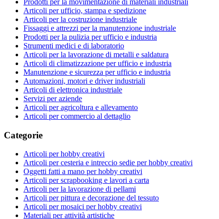
Prodotti per la movimentazione di materiali industriali
Articoli per ufficio, stampa e spedizione
Articoli per la costruzione industriale
Fissaggi e attrezzi per la manutenzione industriale
Prodotti per la pulizia per ufficio e industria
Strumenti medici e di laboratorio
Articoli per la lavorazione di metalli e saldatura
Articoli di climatizzazione per ufficio e industria
Manutenzione e sicurezza per ufficio e industria
Automazioni, motori e driver industriali
Articoli di elettronica industriale
Servizi per aziende
Articoli per agricoltura e allevamento
Articoli per commercio al dettaglio
Categorie
Articoli per hobby creativi
Articoli per cesteria e intreccio sedie per hobby creativi
Oggetti fatti a mano per hobby creativi
Articoli per scrapbooking e lavori a carta
Articoli per la lavorazione di pellami
Articoli per pittura e decorazione del tessuto
Articoli per mosaici per hobby creativi
Materiali per attività artistiche