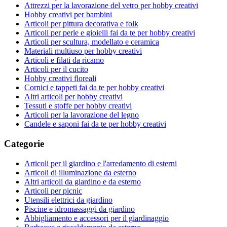
Attrezzi per la lavorazione del vetro per hobby creativi
Hobby creativi per bambini
Articoli per pittura decorativa e folk
Articoli per perle e gioielli fai da te per hobby creativi
Articoli per scultura, modellato e ceramica
Materiali multiuso per hobby creativi
Articoli e filati da ricamo
Articoli per il cucito
Hobby creativi floreali
Cornici e tappeti fai da te per hobby creativi
Altri articoli per hobby creativi
Tessuti e stoffe per hobby creativi
Articoli per la lavorazione del legno
Candele e saponi fai da te per hobby creativi
Categorie
Articoli per il giardino e l'arredamento di esterni
Articoli di illuminazione da esterno
Altri articoli da giardino e da esterno
Articoli per picnic
Utensili elettrici da giardino
Piscine e idromassaggi da giardino
Abbigliamento e accessori per il giardinaggio