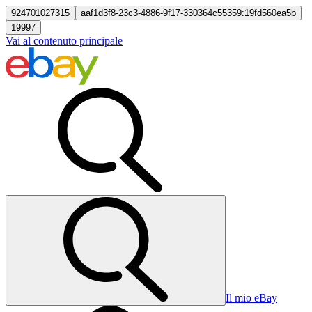
924701027315
aaf1d3f8-23c3-4886-9f17-330364c55359:19fd560ea5b
19997
Vai al contenuto principale
Il mio eBay