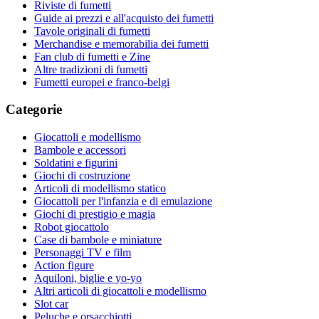
Riviste di fumetti
Guide ai prezzi e all'acquisto dei fumetti
Tavole originali di fumetti
Merchandise e memorabilia dei fumetti
Fan club di fumetti e Zine
Altre tradizioni di fumetti
Fumetti europei e franco-belgi
Categorie
Giocattoli e modellismo
Bambole e accessori
Soldatini e figurini
Giochi di costruzione
Articoli di modellismo statico
Giocattoli per l'infanzia e di emulazione
Giochi di prestigio e magia
Robot giocattolo
Case di bambole e miniature
Personaggi TV e film
Action figure
Aquiloni, biglie e yo-yo
Altri articoli di giocattoli e modellismo
Slot car
Peluche e orsacchiotti