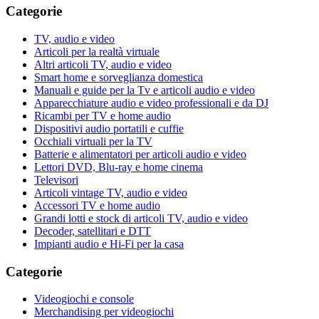
Categorie
TV, audio e video
Articoli per la realtà virtuale
Altri articoli TV, audio e video
Smart home e sorveglianza domestica
Manuali e guide per la Tv e articoli audio e video
Apparecchiature audio e video professionali e da DJ
Ricambi per TV e home audio
Dispositivi audio portatili e cuffie
Occhiali virtuali per la TV
Batterie e alimentatori per articoli audio e video
Lettori DVD, Blu-ray e home cinema
Televisori
Articoli vintage TV, audio e video
Accessori TV e home audio
Grandi lotti e stock di articoli TV, audio e video
Decoder, satellitari e DTT
Impianti audio e Hi-Fi per la casa
Categorie
Videogiochi e console
Merchandising per videogiochi