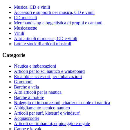
Musica, CD e vinili
Accessori e supporti per musica, CD e vinili
CD musicali
Merchandising e oggettistica di gruppi e cantanti
Musicassette
Vinili
Altri articoli di musica, CD e vinili
Lotti e stock di articoli musicali
Categorie
Nautica e imbarcazioni
Articoli per lo sci nautico e wakeboard
Ricambi e accessori per imbarcazioni
Gommoni
Barche a vela
Altri articoli per la nautica
Barche a motore
Noleggio di imbarcazioni, charter e scuole di nautica
Abbigliamento tecnico nautico
Articoli per surf, kitesurf e windsurf
Acquascooter
Articoli per imbarchi, equipaggio e regate
Canoe e kayak