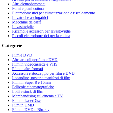
Altri elettrodomestici
Forni e piani cottura
Elettrodomestici per climatizzazione e riscaldamento
Lavatrici e asciugatrici
Macchine da caffè
Lavastoviglie
Ricambi e accessori per lavastoviglie
Piccoli elettrodomestici per la cucina
Categorie
Film e DVD
Altri articoli per film e DVD
Film in videocassette e VHS
Film in altri formati
Accessori e stoccaggio per film e DVD
Locandine, poster e manifesti di film
Film in Super 8 e 16mm
Pellicole cinematografiche
Lotti e stock di film
Merchandising sul cinema e TV
Film in LaserDisc
Film in UMD
Film in DVD e Blu-ray