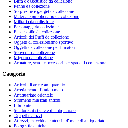
Birra e oggettistica da collezione
Penne da collezione
Sorpresine e gadget da collezione
Materiale pubblicitario da collezione
Militaria da collezione
Personaggi da collezione
Pins e spille da collezione
Articoli dei Puffi da collezione
Oggetti di collezionismo sportivo
Oggetti da collezione per fumatori
Souvenir da collezione
Mignon da collezione
Armature, scudi e accessori per spade da collezione
Categorie
Articoli di arte e antiquariato
Arredamento d'antiquariato
Antiquariato orientale
Strumenti musicali antichi
Libri antichi
Sculture artistiche e di antiquariato
Tappeti e arazzi
Attrezzi, macchine e utensili d'arte e di antiquariato
Fotografie antiche