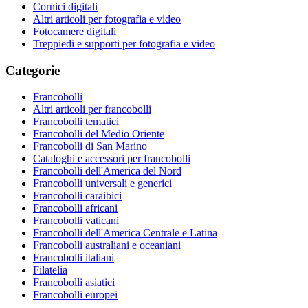
Cornici digitali
Altri articoli per fotografia e video
Fotocamere digitali
Treppiedi e supporti per fotografia e video
Categorie
Francobolli
Altri articoli per francobolli
Francobolli tematici
Francobolli del Medio Oriente
Francobolli di San Marino
Cataloghi e accessori per francobolli
Francobolli dell'America del Nord
Francobolli universali e generici
Francobolli caraibici
Francobolli africani
Francobolli vaticani
Francobolli dell'America Centrale e Latina
Francobolli australiani e oceaniani
Francobolli italiani
Filatelia
Francobolli asiatici
Francobolli europei