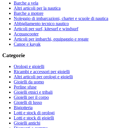
Barche a vela
Altri articoli per la nautica
Barche a motore
Noleggio di imbarcazioni, charter e scuole di nautica
Abbigliamento tecnico nautico
Articoli per surf, kitesurf e windsurf
Acquascooter
Articoli per imbarchi, equipaggio e regate
Canoe e kayak
Categorie
Orologi e gioielli
Ricambi e accessori per gioielli
Altri articoli per orologi e gioielli
Gioielli da uomo
Perline sfuse
Gioielli etnici e tribali
Gioielli per il corpo
Gioielli di lusso
Bigiotteria
Lotti e stock di orologi
Lotti e stock di gioielli
Gioielli antichi