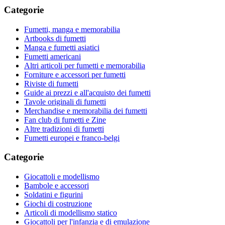
Categorie
Fumetti, manga e memorabilia
Artbooks di fumetti
Manga e fumetti asiatici
Fumetti americani
Altri articoli per fumetti e memorabilia
Forniture e accessori per fumetti
Riviste di fumetti
Guide ai prezzi e all'acquisto dei fumetti
Tavole originali di fumetti
Merchandise e memorabilia dei fumetti
Fan club di fumetti e Zine
Altre tradizioni di fumetti
Fumetti europei e franco-belgi
Categorie
Giocattoli e modellismo
Bambole e accessori
Soldatini e figurini
Giochi di costruzione
Articoli di modellismo statico
Giocattoli per l'infanzia e di emulazione