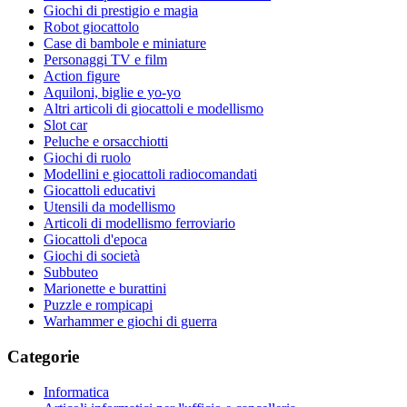
Giochi di prestigio e magia
Robot giocattolo
Case di bambole e miniature
Personaggi TV e film
Action figure
Aquiloni, biglie e yo-yo
Altri articoli di giocattoli e modellismo
Slot car
Peluche e orsacchiotti
Giochi di ruolo
Modellini e giocattoli radiocomandati
Giocattoli educativi
Utensili da modellismo
Articoli di modellismo ferroviario
Giocattoli d'epoca
Giochi di società
Subbuteo
Marionette e burattini
Puzzle e rompicapi
Warhammer e giochi di guerra
Categorie
Informatica