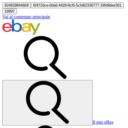
924829844669
6f472dce-0da6-4428-8cf5-5cfd62330777:19fd9dee301
19997
Vai al contenuto principale
Il mio eBay