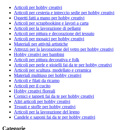
Articoli per hobby creativi
Articoli per cesteria e intreccio sedie per hobby creativi
Oggetti fatti a mano per hobby creativi
Articoli per scrapbooking e lavori a carta
Articoli per la lavorazione di pellami
Articoli per pittura e decorazione del tessuto
Articoli per mosaici per hobby creativi
Materiali per attività artistiche
Attrezzi per la lavorazione del vetro per hobby creativi
Hobby creativi per bambini
Articoli per pittura decorativa e folk
Articoli per perle e gioielli fai da te per hobby creativi
Articoli per scultura, modellato e ceramica
Materiali multiuso per hobby creativi
Articoli e filati da ricamo
Articoli per il cucito
Hobby creativi floreali
Cornici e tappeti fai da te per hobby creativi
Altri articoli per hobby creativi
Tessuti e stoffe per hobby creativi
Articoli per la lavorazione del legno
Candele e saponi fai da te per hobby creativi
Categorie