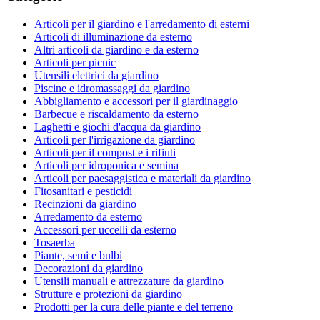
Articoli per il giardino e l'arredamento di esterni
Articoli di illuminazione da esterno
Altri articoli da giardino e da esterno
Articoli per picnic
Utensili elettrici da giardino
Piscine e idromassaggi da giardino
Abbigliamento e accessori per il giardinaggio
Barbecue e riscaldamento da esterno
Laghetti e giochi d'acqua da giardino
Articoli per l'irrigazione da giardino
Articoli per il compost e i rifiuti
Articoli per idroponica e semina
Articoli per paesaggistica e materiali da giardino
Fitosanitari e pesticidi
Recinzioni da giardino
Arredamento da esterno
Accessori per uccelli da esterno
Tosaerba
Piante, semi e bulbi
Decorazioni da giardino
Utensili manuali e attrezzature da giardino
Strutture e protezioni da giardino
Prodotti per la cura delle piante e del terreno