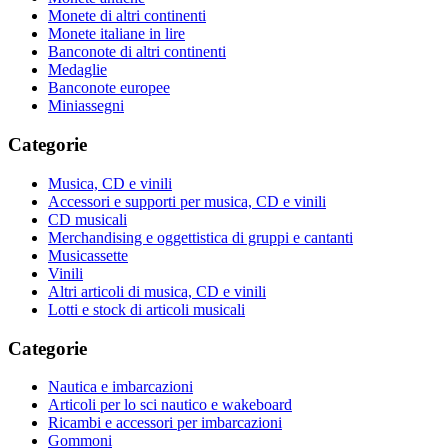
Monete di altri continenti
Monete italiane in lire
Banconote di altri continenti
Medaglie
Banconote europee
Miniassegni
Categorie
Musica, CD e vinili
Accessori e supporti per musica, CD e vinili
CD musicali
Merchandising e oggettistica di gruppi e cantanti
Musicassette
Vinili
Altri articoli di musica, CD e vinili
Lotti e stock di articoli musicali
Categorie
Nautica e imbarcazioni
Articoli per lo sci nautico e wakeboard
Ricambi e accessori per imbarcazioni
Gommoni