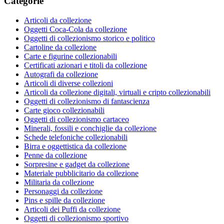
Categorie
Articoli da collezione
Oggetti Coca-Cola da collezione
Oggetti di collezionismo storico e politico
Cartoline da collezione
Carte e figurine collezionabili
Certificati azionari e titoli da collezione
Autografi da collezione
Articoli di diverse collezioni
Articoli da collezione digitali, virtuali e cripto collezionabili
Oggetti di collezionismo di fantascienza
Carte gioco collezionabili
Oggetti di collezionismo cartaceo
Minerali, fossili e conchiglie da collezione
Schede telefoniche collezionabili
Birra e oggettistica da collezione
Penne da collezione
Sorpresine e gadget da collezione
Materiale pubblicitario da collezione
Militaria da collezione
Personaggi da collezione
Pins e spille da collezione
Articoli dei Puffi da collezione
Oggetti di collezionismo sportivo