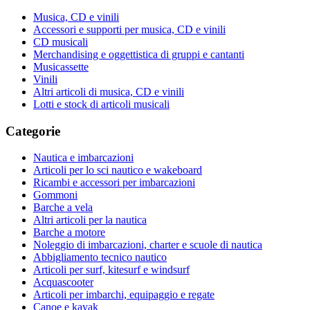
Musica, CD e vinili
Accessori e supporti per musica, CD e vinili
CD musicali
Merchandising e oggettistica di gruppi e cantanti
Musicassette
Vinili
Altri articoli di musica, CD e vinili
Lotti e stock di articoli musicali
Categorie
Nautica e imbarcazioni
Articoli per lo sci nautico e wakeboard
Ricambi e accessori per imbarcazioni
Gommoni
Barche a vela
Altri articoli per la nautica
Barche a motore
Noleggio di imbarcazioni, charter e scuole di nautica
Abbigliamento tecnico nautico
Articoli per surf, kitesurf e windsurf
Acquascooter
Articoli per imbarchi, equipaggio e regate
Canoe e kayak