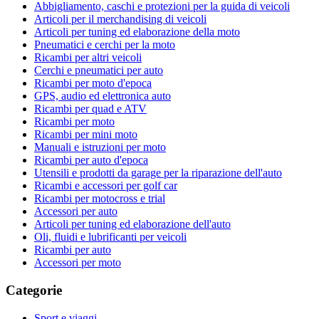
Abbigliamento, caschi e protezioni per la guida di veicoli
Articoli per il merchandising di veicoli
Articoli per tuning ed elaborazione della moto
Pneumatici e cerchi per la moto
Ricambi per altri veicoli
Cerchi e pneumatici per auto
Ricambi per moto d'epoca
GPS, audio ed elettronica auto
Ricambi per quad e ATV
Ricambi per moto
Ricambi per mini moto
Manuali e istruzioni per moto
Ricambi per auto d'epoca
Utensili e prodotti da garage per la riparazione dell'auto
Ricambi e accessori per golf car
Ricambi per motocross e trial
Accessori per auto
Articoli per tuning ed elaborazione dell'auto
Oli, fluidi e lubrificanti per veicoli
Ricambi per auto
Accessori per moto
Categorie
Sport e viaggi