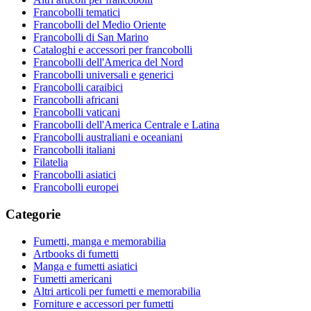
Francobolli tematici
Francobolli del Medio Oriente
Francobolli di San Marino
Cataloghi e accessori per francobolli
Francobolli dell'America del Nord
Francobolli universali e generici
Francobolli caraibici
Francobolli africani
Francobolli vaticani
Francobolli dell'America Centrale e Latina
Francobolli australiani e oceaniani
Francobolli italiani
Filatelia
Francobolli asiatici
Francobolli europei
Categorie
Fumetti, manga e memorabilia
Artbooks di fumetti
Manga e fumetti asiatici
Fumetti americani
Altri articoli per fumetti e memorabilia
Forniture e accessori per fumetti