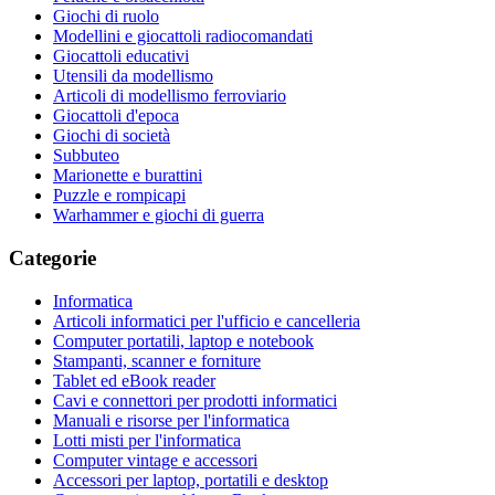
Giochi di ruolo
Modellini e giocattoli radiocomandati
Giocattoli educativi
Utensili da modellismo
Articoli di modellismo ferroviario
Giocattoli d'epoca
Giochi di società
Subbuteo
Marionette e burattini
Puzzle e rompicapi
Warhammer e giochi di guerra
Categorie
Informatica
Articoli informatici per l'ufficio e cancelleria
Computer portatili, laptop e notebook
Stampanti, scanner e forniture
Tablet ed eBook reader
Cavi e connettori per prodotti informatici
Manuali e risorse per l'informatica
Lotti misti per l'informatica
Computer vintage e accessori
Accessori per laptop, portatili e desktop