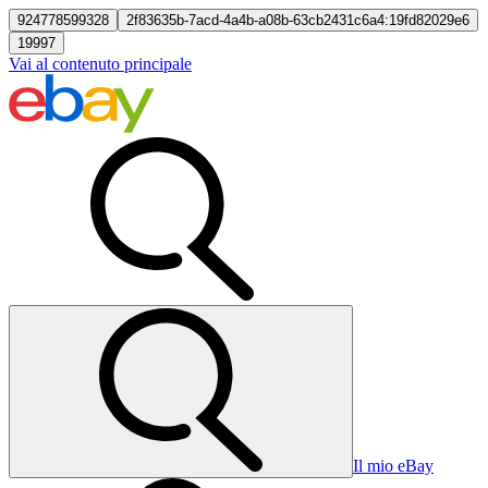
924778599328
2f83635b-7acd-4a4b-a08b-63cb2431c6a4:19fd82029e6
19997
Vai al contenuto principale
Il mio eBay