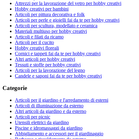
Attrezzi per la lavorazione del vetro per hobby creativi
Hobby creativi per bambini
Articoli per pittura decorativa e folk
Articoli per perle e gioielli fai da te per hobby creativi
Articoli per scultura, modellato e ceramica
Materiali multiuso per hobby creativi
Articoli e filati da ricamo
Articoli per il cucito
Hobby creativi floreali
Cornici e tappeti fai da te per hobby creativi
Altri articoli per hobby creativi
Tessuti e stoffe per hobby creativi
Articoli per la lavorazione del legno
Candele e saponi fai da te per hobby creativi
Categorie
Articoli per il giardino e l'arredamento di esterni
Articoli di illuminazione da esterno
Altri articoli da giardino e da esterno
Articoli per picnic
Utensili elettrici da giardino
Piscine e idromassaggi da giardino
Abbigliamento e accessori per il giardinaggio