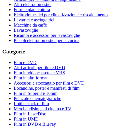
Altri elettrodomestici
Forni e piani cottura
Elettrodomestici per climatizzazione e riscaldamento
Lavatrici e asciugatrici
Macchine da caffè
Lavastoviglie
Ricambi e accessori per lavastoviglie
Piccoli elettrodomestici per la cucina
Categorie
Film e DVD
Altri articoli per film e DVD
Film in videocassette e VHS
Film in altri formati
Accessori e stoccaggio per film e DVD
Locandine, poster e manifesti di film
Film in Super 8 e 16mm
Pellicole cinematografiche
Lotti e stock di film
Merchandising sul cinema e TV
Film in LaserDisc
Film in UMD
Film in DVD e Blu-ray