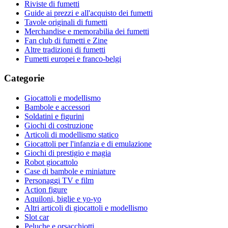
Riviste di fumetti
Guide ai prezzi e all'acquisto dei fumetti
Tavole originali di fumetti
Merchandise e memorabilia dei fumetti
Fan club di fumetti e Zine
Altre tradizioni di fumetti
Fumetti europei e franco-belgi
Categorie
Giocattoli e modellismo
Bambole e accessori
Soldatini e figurini
Giochi di costruzione
Articoli di modellismo statico
Giocattoli per l'infanzia e di emulazione
Giochi di prestigio e magia
Robot giocattolo
Case di bambole e miniature
Personaggi TV e film
Action figure
Aquiloni, biglie e yo-yo
Altri articoli di giocattoli e modellismo
Slot car
Peluche e orsacchiotti