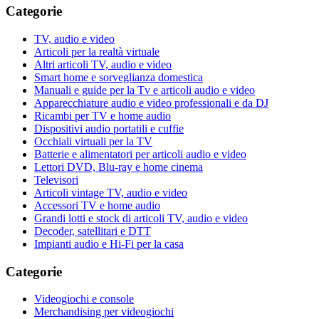
Categorie
TV, audio e video
Articoli per la realtà virtuale
Altri articoli TV, audio e video
Smart home e sorveglianza domestica
Manuali e guide per la Tv e articoli audio e video
Apparecchiature audio e video professionali e da DJ
Ricambi per TV e home audio
Dispositivi audio portatili e cuffie
Occhiali virtuali per la TV
Batterie e alimentatori per articoli audio e video
Lettori DVD, Blu-ray e home cinema
Televisori
Articoli vintage TV, audio e video
Accessori TV e home audio
Grandi lotti e stock di articoli TV, audio e video
Decoder, satellitari e DTT
Impianti audio e Hi-Fi per la casa
Categorie
Videogiochi e console
Merchandising per videogiochi