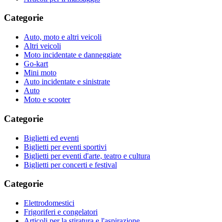
Categorie
Auto, moto e altri veicoli
Altri veicoli
Moto incidentate e danneggiate
Go-kart
Mini moto
Auto incidentate e sinistrate
Auto
Moto e scooter
Categorie
Biglietti ed eventi
Biglietti per eventi sportivi
Biglietti per eventi d'arte, teatro e cultura
Biglietti per concerti e festival
Categorie
Elettrodomestici
Frigoriferi e congelatori
Articoli per la stiratura e l'aspirazione