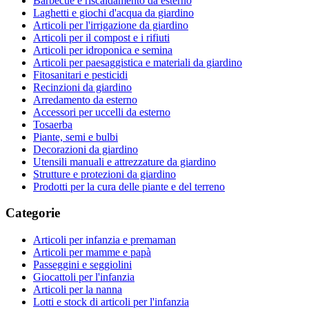
Barbecue e riscaldamento da esterno
Laghetti e giochi d'acqua da giardino
Articoli per l'irrigazione da giardino
Articoli per il compost e i rifiuti
Articoli per idroponica e semina
Articoli per paesaggistica e materiali da giardino
Fitosanitari e pesticidi
Recinzioni da giardino
Arredamento da esterno
Accessori per uccelli da esterno
Tosaerba
Piante, semi e bulbi
Decorazioni da giardino
Utensili manuali e attrezzature da giardino
Strutture e protezioni da giardino
Prodotti per la cura delle piante e del terreno
Categorie
Articoli per infanzia e premaman
Articoli per mamme e papà
Passeggini e seggiolini
Giocattoli per l'infanzia
Articoli per la nanna
Lotti e stock di articoli per l'infanzia