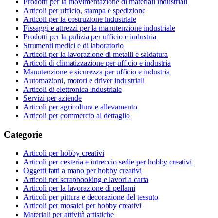
Prodotti per la movimentazione di materiali industriali
Articoli per ufficio, stampa e spedizione
Articoli per la costruzione industriale
Fissaggi e attrezzi per la manutenzione industriale
Prodotti per la pulizia per ufficio e industria
Strumenti medici e di laboratorio
Articoli per la lavorazione di metalli e saldatura
Articoli di climatizzazione per ufficio e industria
Manutenzione e sicurezza per ufficio e industria
Automazioni, motori e driver industriali
Articoli di elettronica industriale
Servizi per aziende
Articoli per agricoltura e allevamento
Articoli per commercio al dettaglio
Categorie
Articoli per hobby creativi
Articoli per cesteria e intreccio sedie per hobby creativi
Oggetti fatti a mano per hobby creativi
Articoli per scrapbooking e lavori a carta
Articoli per la lavorazione di pellami
Articoli per pittura e decorazione del tessuto
Articoli per mosaici per hobby creativi
Materiali per attività artistiche