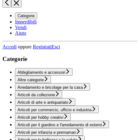
Categorie
Imperdibili
Vendi
Aiuto
Accedi
oppure
Registrati
Esci
Categorie
Abbigliamento e accessori
Altre categorie
Arredamento e bricolage per la casa
Articoli da collezione
Articoli di arte e antiquariato
Articoli per commercio, ufficio e industria
Articoli per hobby creativi
Articoli per il giardino e l'arredamento di esterni
Articoli per infanzia e premaman
Articoli per la bellezza e la salute