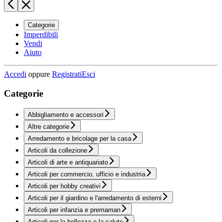
Categorie
Imperdibili
Vendi
Aiuto
Accedi
oppure
Registrati
Esci
Categorie
Abbigliamento e accessori
Altre categorie
Arredamento e bricolage per la casa
Articoli da collezione
Articoli di arte e antiquariato
Articoli per commercio, ufficio e industria
Articoli per hobby creativi
Articoli per il giardino e l'arredamento di esterni
Articoli per infanzia e premaman
Articoli per la bellezza e la salute