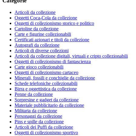
Categorie
Articoli da collezione
Oggetti Coca-Cola da collezione
Oggetti di collezionismo storico e politico
Cartoline da collezione
Carte e figurine collezionabili
Certificati azionari e titoli da collezione
Autografi da collezione
Articoli di diverse collezioni
Articoli da collezione digitali, virtuali e cripto collezionabili
Oggetti di collezionismo di fantascienza
Carte gioco collezionabili
Oggetti di collezionismo cartaceo
Minerali, fossili e conchiglie da collezione
Schede telefoniche collezionabili
Birra e oggettistica da collezione
Penne da collezione
Sorpresine e gadget da collezione
Materiale pubblicitario da collezione
Militaria da collezione
Personaggi da collezione
Pins e spille da collezione
Articoli dei Puffi da collezione
Oggetti di collezionismo sportivo