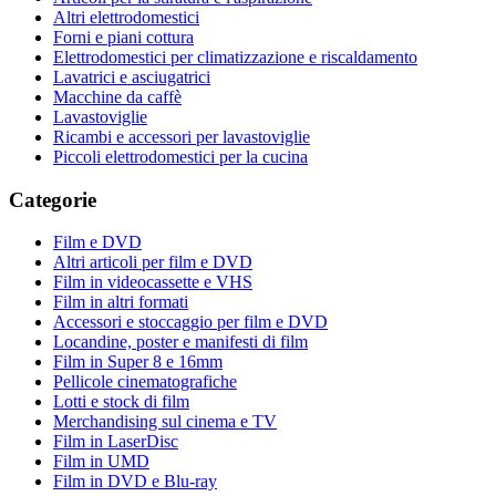
Altri elettrodomestici
Forni e piani cottura
Elettrodomestici per climatizzazione e riscaldamento
Lavatrici e asciugatrici
Macchine da caffè
Lavastoviglie
Ricambi e accessori per lavastoviglie
Piccoli elettrodomestici per la cucina
Categorie
Film e DVD
Altri articoli per film e DVD
Film in videocassette e VHS
Film in altri formati
Accessori e stoccaggio per film e DVD
Locandine, poster e manifesti di film
Film in Super 8 e 16mm
Pellicole cinematografiche
Lotti e stock di film
Merchandising sul cinema e TV
Film in LaserDisc
Film in UMD
Film in DVD e Blu-ray