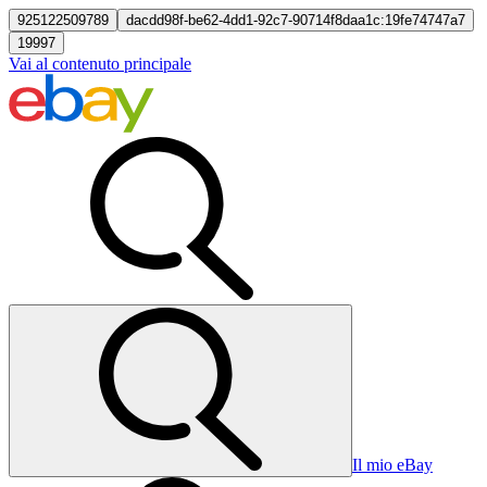
925122509789
dacdd98f-be62-4dd1-92c7-90714f8daa1c:19fe74747a7
19997
Vai al contenuto principale
Il mio eBay