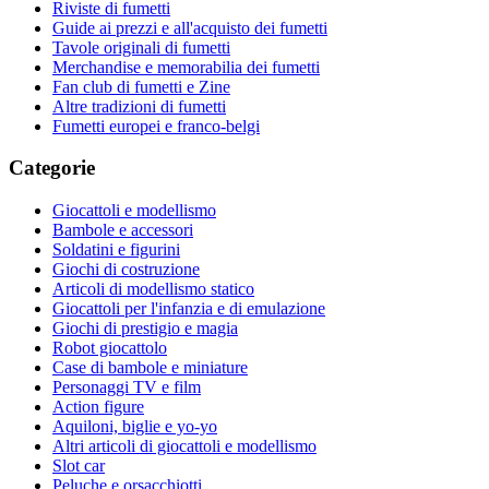
Riviste di fumetti
Guide ai prezzi e all'acquisto dei fumetti
Tavole originali di fumetti
Merchandise e memorabilia dei fumetti
Fan club di fumetti e Zine
Altre tradizioni di fumetti
Fumetti europei e franco-belgi
Categorie
Giocattoli e modellismo
Bambole e accessori
Soldatini e figurini
Giochi di costruzione
Articoli di modellismo statico
Giocattoli per l'infanzia e di emulazione
Giochi di prestigio e magia
Robot giocattolo
Case di bambole e miniature
Personaggi TV e film
Action figure
Aquiloni, biglie e yo-yo
Altri articoli di giocattoli e modellismo
Slot car
Peluche e orsacchiotti