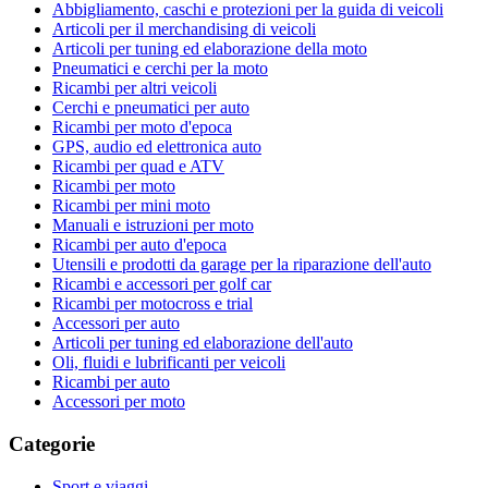
Abbigliamento, caschi e protezioni per la guida di veicoli
Articoli per il merchandising di veicoli
Articoli per tuning ed elaborazione della moto
Pneumatici e cerchi per la moto
Ricambi per altri veicoli
Cerchi e pneumatici per auto
Ricambi per moto d'epoca
GPS, audio ed elettronica auto
Ricambi per quad e ATV
Ricambi per moto
Ricambi per mini moto
Manuali e istruzioni per moto
Ricambi per auto d'epoca
Utensili e prodotti da garage per la riparazione dell'auto
Ricambi e accessori per golf car
Ricambi per motocross e trial
Accessori per auto
Articoli per tuning ed elaborazione dell'auto
Oli, fluidi e lubrificanti per veicoli
Ricambi per auto
Accessori per moto
Categorie
Sport e viaggi