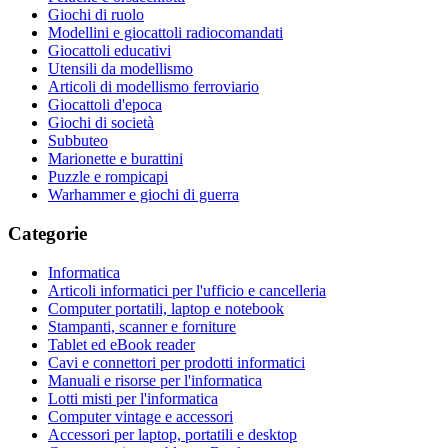
Giochi di ruolo
Modellini e giocattoli radiocomandati
Giocattoli educativi
Utensili da modellismo
Articoli di modellismo ferroviario
Giocattoli d'epoca
Giochi di società
Subbuteo
Marionette e burattini
Puzzle e rompicapi
Warhammer e giochi di guerra
Categorie
Informatica
Articoli informatici per l'ufficio e cancelleria
Computer portatili, laptop e notebook
Stampanti, scanner e forniture
Tablet ed eBook reader
Cavi e connettori per prodotti informatici
Manuali e risorse per l'informatica
Lotti misti per l'informatica
Computer vintage e accessori
Accessori per laptop, portatili e desktop