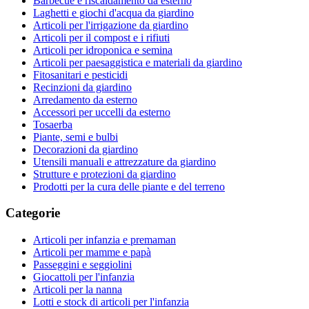
Barbecue e riscaldamento da esterno
Laghetti e giochi d'acqua da giardino
Articoli per l'irrigazione da giardino
Articoli per il compost e i rifiuti
Articoli per idroponica e semina
Articoli per paesaggistica e materiali da giardino
Fitosanitari e pesticidi
Recinzioni da giardino
Arredamento da esterno
Accessori per uccelli da esterno
Tosaerba
Piante, semi e bulbi
Decorazioni da giardino
Utensili manuali e attrezzature da giardino
Strutture e protezioni da giardino
Prodotti per la cura delle piante e del terreno
Categorie
Articoli per infanzia e premaman
Articoli per mamme e papà
Passeggini e seggiolini
Giocattoli per l'infanzia
Articoli per la nanna
Lotti e stock di articoli per l'infanzia