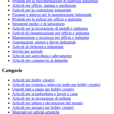
Prodotti per la movimentazione di materiali industriali
Articoli per ufficio, stampa e spedizione
Articoli per la costruzione industriale
Fissaggi e attrezzi per la manutenzione industriale
Prodotti per la pulizia per ufficio e industria
Strumenti medici e di laboratorio
Articoli per la lavorazione di metalli e saldatura
Articoli di climatizzazione per ufficio e industria
Manutenzione e sicurezza per ufficio e industria
Automazioni, motori e driver industriali
Articoli di elettronica industriale
Servizi per aziende
Articoli per agricoltura e allevamento
Articoli per commercio al dettaglio
Categorie
Articoli per hobby creativi
Articoli per cesteria e intreccio sedie per hobby creativi
Oggetti fatti a mano per hobby creativi
Articoli per scrapbooking e lavori a carta
Articoli per la lavorazione di pellami
Articoli per pittura e decorazione del tessuto
Articoli per mosaici per hobby creativi
Materiali per attività artistiche