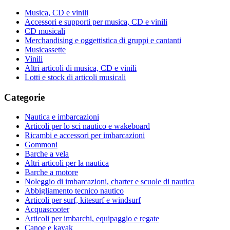
Musica, CD e vinili
Accessori e supporti per musica, CD e vinili
CD musicali
Merchandising e oggettistica di gruppi e cantanti
Musicassette
Vinili
Altri articoli di musica, CD e vinili
Lotti e stock di articoli musicali
Categorie
Nautica e imbarcazioni
Articoli per lo sci nautico e wakeboard
Ricambi e accessori per imbarcazioni
Gommoni
Barche a vela
Altri articoli per la nautica
Barche a motore
Noleggio di imbarcazioni, charter e scuole di nautica
Abbigliamento tecnico nautico
Articoli per surf, kitesurf e windsurf
Acquascooter
Articoli per imbarchi, equipaggio e regate
Canoe e kayak