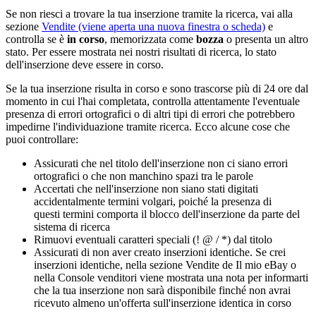
Se non riesci a trovare la tua inserzione tramite la ricerca, vai alla
sezione
Vendite
(viene aperta una nuova finestra o scheda)
e
controlla se è
in corso
, memorizzata come
bozza
o presenta un altro
stato. Per essere mostrata nei nostri risultati di ricerca, lo stato
dell'inserzione deve essere
in corso.
Se la tua inserzione risulta in corso e sono trascorse più di 24 ore dal
momento in cui l'hai completata, controlla attentamente l'eventuale
presenza di errori ortografici o di altri tipi di errori che potrebbero
impedirne l'individuazione tramite ricerca. Ecco alcune cose che
puoi controllare:
Assicurati che nel titolo dell'inserzione non ci siano errori
ortografici o che non manchino spazi tra le parole
Accertati che nell'inserzione non siano stati digitati
accidentalmente termini volgari, poiché la presenza di
questi termini comporta il blocco dell'inserzione da parte del
sistema di ricerca
Rimuovi eventuali caratteri speciali (! @ / *) dal titolo
Assicurati di non aver creato inserzioni identiche. Se crei
inserzioni identiche, nella sezione Vendite de Il mio eBay o
nella Console venditori viene mostrata una nota per informarti
che la tua inserzione non sarà disponibile finché non avrai
ricevuto almeno un'offerta sull'inserzione identica in corso