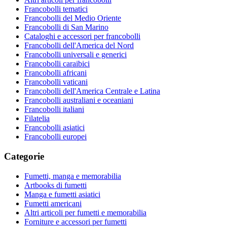
Francobolli tematici
Francobolli del Medio Oriente
Francobolli di San Marino
Cataloghi e accessori per francobolli
Francobolli dell'America del Nord
Francobolli universali e generici
Francobolli caraibici
Francobolli africani
Francobolli vaticani
Francobolli dell'America Centrale e Latina
Francobolli australiani e oceaniani
Francobolli italiani
Filatelia
Francobolli asiatici
Francobolli europei
Categorie
Fumetti, manga e memorabilia
Artbooks di fumetti
Manga e fumetti asiatici
Fumetti americani
Altri articoli per fumetti e memorabilia
Forniture e accessori per fumetti