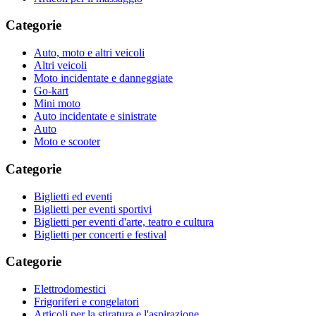
Categorie
Auto, moto e altri veicoli
Altri veicoli
Moto incidentate e danneggiate
Go-kart
Mini moto
Auto incidentate e sinistrate
Auto
Moto e scooter
Categorie
Biglietti ed eventi
Biglietti per eventi sportivi
Biglietti per eventi d'arte, teatro e cultura
Biglietti per concerti e festival
Categorie
Elettrodomestici
Frigoriferi e congelatori
Articoli per la stiratura e l'aspirazione