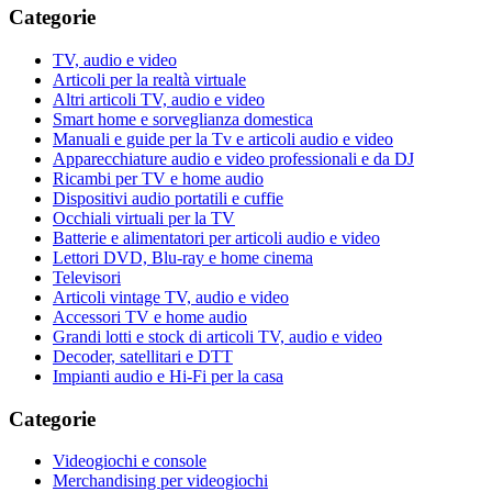
Categorie
TV, audio e video
Articoli per la realtà virtuale
Altri articoli TV, audio e video
Smart home e sorveglianza domestica
Manuali e guide per la Tv e articoli audio e video
Apparecchiature audio e video professionali e da DJ
Ricambi per TV e home audio
Dispositivi audio portatili e cuffie
Occhiali virtuali per la TV
Batterie e alimentatori per articoli audio e video
Lettori DVD, Blu-ray e home cinema
Televisori
Articoli vintage TV, audio e video
Accessori TV e home audio
Grandi lotti e stock di articoli TV, audio e video
Decoder, satellitari e DTT
Impianti audio e Hi-Fi per la casa
Categorie
Videogiochi e console
Merchandising per videogiochi