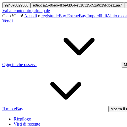
924870029368
e8e5ca25-86eb-4f3e-8b64-e318315c51a9:19fdbe11aa7
Vai al contenuto principale
Ciao
!
Ciao!
Accedi
o
registrati
eBay Extra
eBay Imperdibili
Aiuto e con
Vendi
Oggetti che osservi
M
Il mio eBay
Mostra Il
Riepilogo
Visti di recente