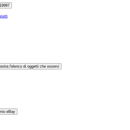
19997
tatti
ostra l'elenco di oggetti che osservi
 mio eBay