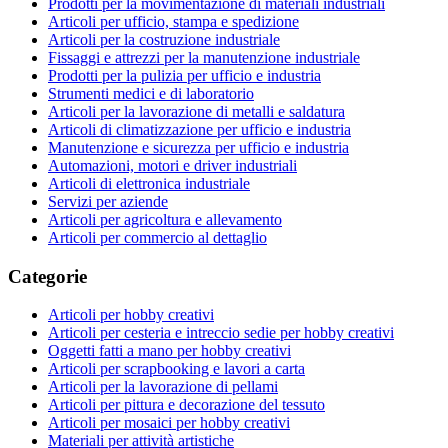
Prodotti per la movimentazione di materiali industriali
Articoli per ufficio, stampa e spedizione
Articoli per la costruzione industriale
Fissaggi e attrezzi per la manutenzione industriale
Prodotti per la pulizia per ufficio e industria
Strumenti medici e di laboratorio
Articoli per la lavorazione di metalli e saldatura
Articoli di climatizzazione per ufficio e industria
Manutenzione e sicurezza per ufficio e industria
Automazioni, motori e driver industriali
Articoli di elettronica industriale
Servizi per aziende
Articoli per agricoltura e allevamento
Articoli per commercio al dettaglio
Categorie
Articoli per hobby creativi
Articoli per cesteria e intreccio sedie per hobby creativi
Oggetti fatti a mano per hobby creativi
Articoli per scrapbooking e lavori a carta
Articoli per la lavorazione di pellami
Articoli per pittura e decorazione del tessuto
Articoli per mosaici per hobby creativi
Materiali per attività artistiche