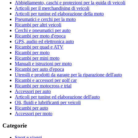
Abbigliamento, caschi e protezioni per la guida di veicoli
Articoli per il merchandising di veicoli
Articoli per tuning ed elaborazione della moto
Pneumatici e cerchi per la moto
Ricambi per altri veicoli
Cerchi e pneumatici per auto
Ricambi per moto d'epoca
GPS, audio ed elettronica auto
Ricambi per quad e ATV
Ricambi per moto
Ricambi per mini moto
Manuali e istruzioni per moto
Ricambi per auto d'epoca
Utensili e prodotti da garage per la riparazione dell'auto
Ricambi e accessori per golf car
Ricambi per motocross e trial
Accessori per auto
Articoli per tuning ed elaborazione dell'auto
Oli, fluidi e lubrificanti per veicoli
Ricambi per auto
Accessori per moto
Categorie
Sport e viaggi