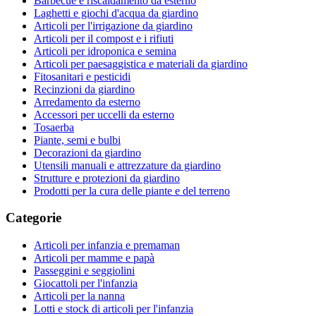
Barbecue e riscaldamento da esterno
Laghetti e giochi d'acqua da giardino
Articoli per l'irrigazione da giardino
Articoli per il compost e i rifiuti
Articoli per idroponica e semina
Articoli per paesaggistica e materiali da giardino
Fitosanitari e pesticidi
Recinzioni da giardino
Arredamento da esterno
Accessori per uccelli da esterno
Tosaerba
Piante, semi e bulbi
Decorazioni da giardino
Utensili manuali e attrezzature da giardino
Strutture e protezioni da giardino
Prodotti per la cura delle piante e del terreno
Categorie
Articoli per infanzia e premaman
Articoli per mamme e papà
Passeggini e seggiolini
Giocattoli per l'infanzia
Articoli per la nanna
Lotti e stock di articoli per l'infanzia