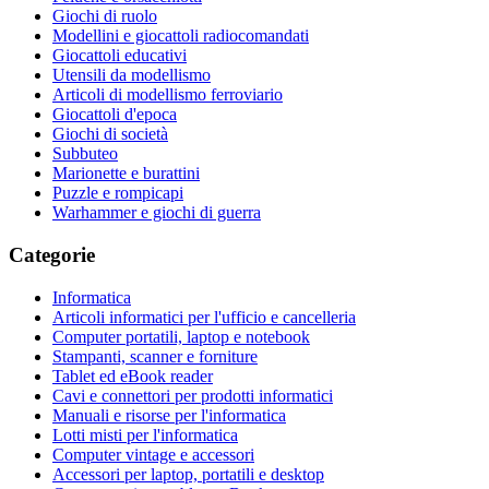
Giochi di ruolo
Modellini e giocattoli radiocomandati
Giocattoli educativi
Utensili da modellismo
Articoli di modellismo ferroviario
Giocattoli d'epoca
Giochi di società
Subbuteo
Marionette e burattini
Puzzle e rompicapi
Warhammer e giochi di guerra
Categorie
Informatica
Articoli informatici per l'ufficio e cancelleria
Computer portatili, laptop e notebook
Stampanti, scanner e forniture
Tablet ed eBook reader
Cavi e connettori per prodotti informatici
Manuali e risorse per l'informatica
Lotti misti per l'informatica
Computer vintage e accessori
Accessori per laptop, portatili e desktop