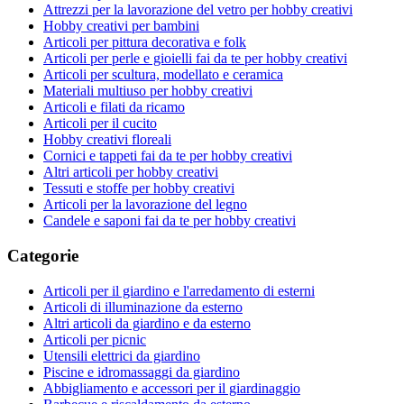
Attrezzi per la lavorazione del vetro per hobby creativi
Hobby creativi per bambini
Articoli per pittura decorativa e folk
Articoli per perle e gioielli fai da te per hobby creativi
Articoli per scultura, modellato e ceramica
Materiali multiuso per hobby creativi
Articoli e filati da ricamo
Articoli per il cucito
Hobby creativi floreali
Cornici e tappeti fai da te per hobby creativi
Altri articoli per hobby creativi
Tessuti e stoffe per hobby creativi
Articoli per la lavorazione del legno
Candele e saponi fai da te per hobby creativi
Categorie
Articoli per il giardino e l'arredamento di esterni
Articoli di illuminazione da esterno
Altri articoli da giardino e da esterno
Articoli per picnic
Utensili elettrici da giardino
Piscine e idromassaggi da giardino
Abbigliamento e accessori per il giardinaggio