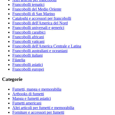
Francobolli tematici
Francobolli del Medio Oriente
Francobolli di San Marino
Cataloghi e accessori per francobolli
Francobolli dell'America del Nord
Francobolli universali e generici
Francobolli caraibici
Francobolli africani
Francobolli vaticani
Francobolli dell'America Centrale e Latina
Francobolli australiani e oceaniani
Francobolli italiani
Filatelia
Francobolli asiatici
Francobolli europei
Categorie
Fumetti, manga e memorabilia
Artbooks di fumetti
Manga e fumetti asiatici
Fumetti americani
Altri articoli per fumetti e memorabilia
Forniture e accessori per fumetti