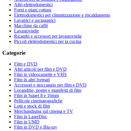
Altri elettrodomestici
Forni e piani cottura
Elettrodomestici per climatizzazione e riscaldamento
Lavatrici e asciugatrici
Macchine da caffè
Lavastoviglie
Ricambi e accessori per lavastoviglie
Piccoli elettrodomestici per la cucina
Categorie
Film e DVD
Altri articoli per film e DVD
Film in videocassette e VHS
Film in altri formati
Accessori e stoccaggio per film e DVD
Locandine, poster e manifesti di film
Film in Super 8 e 16mm
Pellicole cinematografiche
Lotti e stock di film
Merchandising sul cinema e TV
Film in LaserDisc
Film in UMD
Film in DVD e Blu-ray