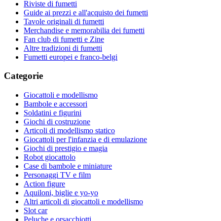
Riviste di fumetti
Guide ai prezzi e all'acquisto dei fumetti
Tavole originali di fumetti
Merchandise e memorabilia dei fumetti
Fan club di fumetti e Zine
Altre tradizioni di fumetti
Fumetti europei e franco-belgi
Categorie
Giocattoli e modellismo
Bambole e accessori
Soldatini e figurini
Giochi di costruzione
Articoli di modellismo statico
Giocattoli per l'infanzia e di emulazione
Giochi di prestigio e magia
Robot giocattolo
Case di bambole e miniature
Personaggi TV e film
Action figure
Aquiloni, biglie e yo-yo
Altri articoli di giocattoli e modellismo
Slot car
Peluche e orsacchiotti