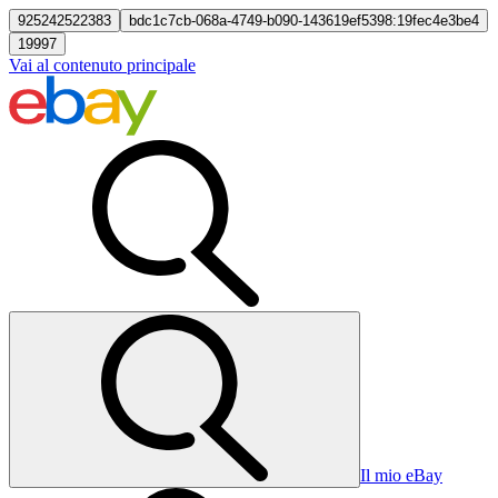
925242522383
bdc1c7cb-068a-4749-b090-143619ef5398:19fec4e3be4
19997
Vai al contenuto principale
Il mio eBay