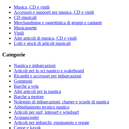
Musica, CD e vinili
Accessori e supporti per musica, CD e vinili
CD musicali
Merchandising e oggettistica di gruppi e cantanti
Musicassette
Vinili
Altri articoli di musica, CD e vinili
Lotti e stock di articoli musicali
Categorie
Nautica e imbarcazioni
Articoli per lo sci nautico e wakeboard
Ricambi e accessori per imbarcazioni
Gommoni
Barche a vela
Altri articoli per la nautica
Barche a motore
Noleggio di imbarcazioni, charter e scuole di nautica
Abbigliamento tecnico nautico
Articoli per surf, kitesurf e windsurf
Acquascooter
Articoli per imbarchi, equipaggio e regate
Canoe e kayak