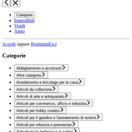
Categorie
Imperdibili
Vendi
Aiuto
Accedi
oppure
Registrati
Esci
Categorie
Abbigliamento e accessori
Altre categorie
Arredamento e bricolage per la casa
Articoli da collezione
Articoli di arte e antiquariato
Articoli per commercio, ufficio e industria
Articoli per hobby creativi
Articoli per il giardino e l'arredamento di esterni
Articoli per infanzia e premaman
Articoli per la bellezza e la salute