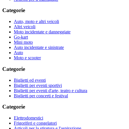
Categorie
Auto, moto e altri veicoli
Altri veicoli
Moto incidentate e danneggiate
Go-kart
Mini moto
Auto incidentate e sinistrate
Auto
Moto e scooter
Categorie
Biglietti ed eventi
Biglietti per eventi sportivi
Biglietti per eventi d'arte, teatro e cultura
Biglietti per concerti e festival
Categorie
Elettrodomestici
Frigoriferi e congelatori
Articoli per la stiratura e l'aspirazione