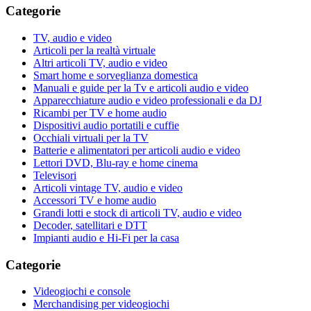
Categorie
TV, audio e video
Articoli per la realtà virtuale
Altri articoli TV, audio e video
Smart home e sorveglianza domestica
Manuali e guide per la Tv e articoli audio e video
Apparecchiature audio e video professionali e da DJ
Ricambi per TV e home audio
Dispositivi audio portatili e cuffie
Occhiali virtuali per la TV
Batterie e alimentatori per articoli audio e video
Lettori DVD, Blu-ray e home cinema
Televisori
Articoli vintage TV, audio e video
Accessori TV e home audio
Grandi lotti e stock di articoli TV, audio e video
Decoder, satellitari e DTT
Impianti audio e Hi-Fi per la casa
Categorie
Videogiochi e console
Merchandising per videogiochi