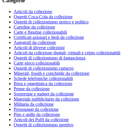
Categorie
Articoli da collezione
Oggetti Coca-Cola da collezione
Oggetti di collezionismo storico e politico
Cartoline da collezione
Carte e figurine collezionabili
Certificati azionari e titoli da collezione
Autografi da collezione
Articoli di diverse collezioni
Articoli da collezione digitali, virtuali e cripto collezionabili
Oggetti di collezionismo di fantascienza
Carte gioco collezionabili
Oggetti di collezionismo cartaceo
Minerali, fossili e conchiglie da collezione
Schede telefoniche collezionabili
Birra e oggettistica da collezione
Penne da collezione
Sorpresine e gadget da collezione
Materiale pubblicitario da collezione
Militaria da collezione
Personaggi da collezione
Pins e spille da collezione
Articoli dei Puffi da collezione
Oggetti di collezionismo sportivo