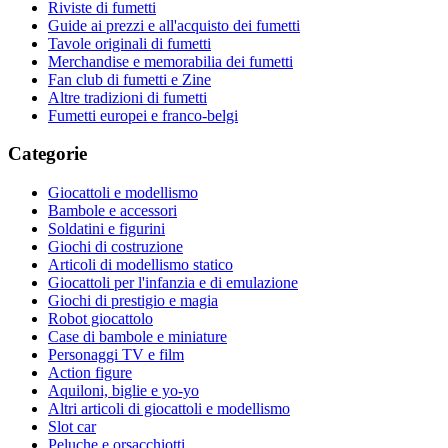
Riviste di fumetti
Guide ai prezzi e all'acquisto dei fumetti
Tavole originali di fumetti
Merchandise e memorabilia dei fumetti
Fan club di fumetti e Zine
Altre tradizioni di fumetti
Fumetti europei e franco-belgi
Categorie
Giocattoli e modellismo
Bambole e accessori
Soldatini e figurini
Giochi di costruzione
Articoli di modellismo statico
Giocattoli per l'infanzia e di emulazione
Giochi di prestigio e magia
Robot giocattolo
Case di bambole e miniature
Personaggi TV e film
Action figure
Aquiloni, biglie e yo-yo
Altri articoli di giocattoli e modellismo
Slot car
Peluche e orsacchiotti