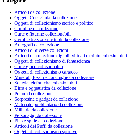
Categorie
Articoli da collezione
Oggetti Coca-Cola da collezione
Oggetti di collezionismo storico e politico
Cartoline da collezione
Carte e figurine collezionabili
Certificati azionari e titoli da collezione
Autografi da collezione
Articoli di diverse collezioni
Articoli da collezione digitali, virtuali e cripto collezionabili
Oggetti di collezionismo di fantascienza
Carte gioco collezionabili
Oggetti di collezionismo cartaceo
Minerali, fossili e conchiglie da collezione
Schede telefoniche collezionabili
Birra e oggettistica da collezione
Penne da collezione
Sorpresine e gadget da collezione
Materiale pubblicitario da collezione
Militaria da collezione
Personaggi da collezione
Pins e spille da collezione
Articoli dei Puffi da collezione
Oggetti di collezionismo sportivo