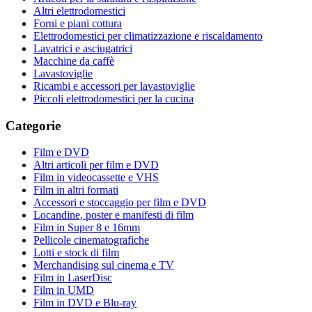
Altri elettrodomestici
Forni e piani cottura
Elettrodomestici per climatizzazione e riscaldamento
Lavatrici e asciugatrici
Macchine da caffè
Lavastoviglie
Ricambi e accessori per lavastoviglie
Piccoli elettrodomestici per la cucina
Categorie
Film e DVD
Altri articoli per film e DVD
Film in videocassette e VHS
Film in altri formati
Accessori e stoccaggio per film e DVD
Locandine, poster e manifesti di film
Film in Super 8 e 16mm
Pellicole cinematografiche
Lotti e stock di film
Merchandising sul cinema e TV
Film in LaserDisc
Film in UMD
Film in DVD e Blu-ray