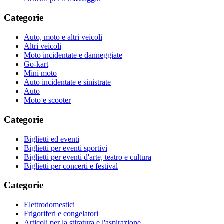
Categorie
Auto, moto e altri veicoli
Altri veicoli
Moto incidentate e danneggiate
Go-kart
Mini moto
Auto incidentate e sinistrate
Auto
Moto e scooter
Categorie
Biglietti ed eventi
Biglietti per eventi sportivi
Biglietti per eventi d'arte, teatro e cultura
Biglietti per concerti e festival
Categorie
Elettrodomestici
Frigoriferi e congelatori
Articoli per la stiratura e l'aspirazione