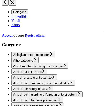
Categorie
Imperdibili
Vendi
Aiuto
Accedi
oppure
Registrati
Esci
Categorie
Abbigliamento e accessori
Altre categorie
Arredamento e bricolage per la casa
Articoli da collezione
Articoli di arte e antiquariato
Articoli per commercio, ufficio e industria
Articoli per hobby creativi
Articoli per il giardino e l'arredamento di esterni
Articoli per infanzia e premaman
Articoli per la bellezza e la salute