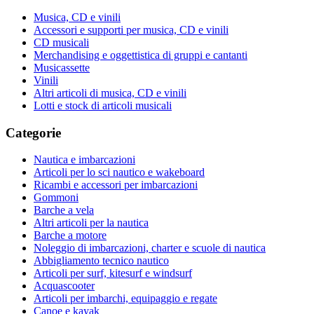
Musica, CD e vinili
Accessori e supporti per musica, CD e vinili
CD musicali
Merchandising e oggettistica di gruppi e cantanti
Musicassette
Vinili
Altri articoli di musica, CD e vinili
Lotti e stock di articoli musicali
Categorie
Nautica e imbarcazioni
Articoli per lo sci nautico e wakeboard
Ricambi e accessori per imbarcazioni
Gommoni
Barche a vela
Altri articoli per la nautica
Barche a motore
Noleggio di imbarcazioni, charter e scuole di nautica
Abbigliamento tecnico nautico
Articoli per surf, kitesurf e windsurf
Acquascooter
Articoli per imbarchi, equipaggio e regate
Canoe e kayak