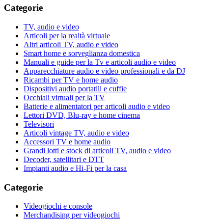
Categorie
TV, audio e video
Articoli per la realtà virtuale
Altri articoli TV, audio e video
Smart home e sorveglianza domestica
Manuali e guide per la Tv e articoli audio e video
Apparecchiature audio e video professionali e da DJ
Ricambi per TV e home audio
Dispositivi audio portatili e cuffie
Occhiali virtuali per la TV
Batterie e alimentatori per articoli audio e video
Lettori DVD, Blu-ray e home cinema
Televisori
Articoli vintage TV, audio e video
Accessori TV e home audio
Grandi lotti e stock di articoli TV, audio e video
Decoder, satellitari e DTT
Impianti audio e Hi-Fi per la casa
Categorie
Videogiochi e console
Merchandising per videogiochi