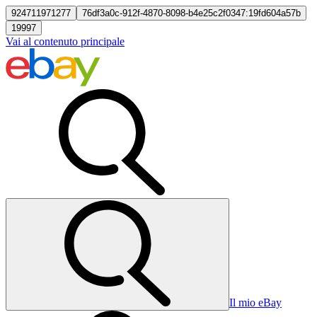
924711971277
76df3a0c-912f-4870-8098-b4e25c2f0347:19fd604a57b
19997
Vai al contenuto principale
Il mio eBay