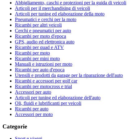
Abbigliamento, caschi e protezioni per la guida di veicoli
Articoli per il merchandising di veicoli
Articoli per tuning ed elaborazione della moto
Pneumatici e cerchi per la moto
Ricambi per altri veicoli
Cerchi e pneumatici per auto
Ricambi per moto d'epoca
GPS, audio ed elettronica auto
Ricambi per quad e ATV
Ricambi per moto
Ricambi per mini moto
Manuali e istruzioni per moto
Ricambi per auto d'epoca
Utensili e prodotti da garage per la riparazione dell'auto
Ricambi e accessori per golf car
Ricambi per motocross e trial
Accessori per auto
Articoli per tuning ed elaborazione dell'auto
Oli, fluidi e lubrificanti per veicoli
Ricambi per auto
Accessori per moto
Categorie
Sport e viaggi