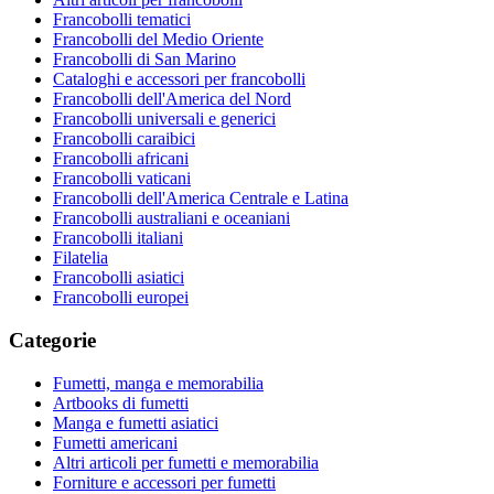
Francobolli tematici
Francobolli del Medio Oriente
Francobolli di San Marino
Cataloghi e accessori per francobolli
Francobolli dell'America del Nord
Francobolli universali e generici
Francobolli caraibici
Francobolli africani
Francobolli vaticani
Francobolli dell'America Centrale e Latina
Francobolli australiani e oceaniani
Francobolli italiani
Filatelia
Francobolli asiatici
Francobolli europei
Categorie
Fumetti, manga e memorabilia
Artbooks di fumetti
Manga e fumetti asiatici
Fumetti americani
Altri articoli per fumetti e memorabilia
Forniture e accessori per fumetti