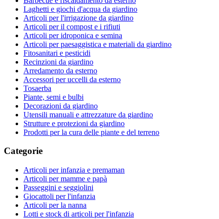
Barbecue e riscaldamento da esterno
Laghetti e giochi d'acqua da giardino
Articoli per l'irrigazione da giardino
Articoli per il compost e i rifiuti
Articoli per idroponica e semina
Articoli per paesaggistica e materiali da giardino
Fitosanitari e pesticidi
Recinzioni da giardino
Arredamento da esterno
Accessori per uccelli da esterno
Tosaerba
Piante, semi e bulbi
Decorazioni da giardino
Utensili manuali e attrezzature da giardino
Strutture e protezioni da giardino
Prodotti per la cura delle piante e del terreno
Categorie
Articoli per infanzia e premaman
Articoli per mamme e papà
Passeggini e seggiolini
Giocattoli per l'infanzia
Articoli per la nanna
Lotti e stock di articoli per l'infanzia