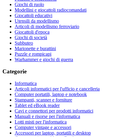
Giochi di ruolo
Modellini e giocattoli radiocomandati
Giocattoli educativi
Utensili da modellismo
Articoli di modellismo ferroviario
Giocattoli d'epoca
Giochi di società
Subbuteo
Marionette e burattini
Puzzle e rompicapi
Warhammer e giochi di guerra
Categorie
Informatica
Articoli informatici per l'ufficio e cancelleria
Computer portatili, laptop e notebook
Stampanti, scanner e forniture
Tablet ed eBook reader
Cavi e connettori per prodotti informatici
Manuali e risorse per l'informatica
Lotti misti per l'informatica
Computer vintage e accessori
Accessori per laptop, portatili e desktop