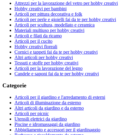
Attrezzi per la lavorazione del vetro per hobby creativi
Hobby creativi per bambini
Articoli per pittura decorativa e folk
Articoli per perle e gioielli fai da te per hobby creativi
Articoli per scultura, modellato e ceramica
Materiali multiuso per hobby creativi
Articoli e filati da ricamo
Articoli per il cucito
Hobby creativi floreali
Cornici e tappeti fai da te per hobby creativi
Altri articoli per hobby creativi
Tessuti e stoffe per hobby creativi
Articoli per la lavorazione del legno
Candele e saponi fai da te per hobby creativi
Categorie
Articoli per il giardino e l'arredamento di esterni
Articoli di illuminazione da esterno
Altri articoli da giardino e da esterno
Articoli per picnic
Utensili elettrici da giardino
Piscine e idromassaggi da giardino
Abbigliamento e accessori per il giardinaggio