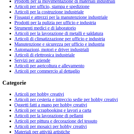
Prodotti per la movimentazione di materiali industriali
Articoli per ufficio, stampa e spedizione
Articoli per la costruzione industriale
Fissaggi e attrezzi per la manutenzione industriale
Prodotti per la pulizia per ufficio e industria
Strumenti medici e di laboratorio
Articoli per la lavorazione di metalli e saldatura
Articoli di climatizzazione per ufficio e industria
Manutenzione e sicurezza per ufficio e industria
Automazioni, motori e driver industriali
Articoli di elettronica industriale
Servizi per aziende
Articoli per agricoltura e allevamento
Articoli per commercio al dettaglio
Categorie
Articoli per hobby creativi
Articoli per cesteria e intreccio sedie per hobby creativi
Oggetti fatti a mano per hobby creativi
Articoli per scrapbooking e lavori a carta
Articoli per la lavorazione di pellami
Articoli per pittura e decorazione del tessuto
Articoli per mosaici per hobby creativi
Materiali per attività artistiche