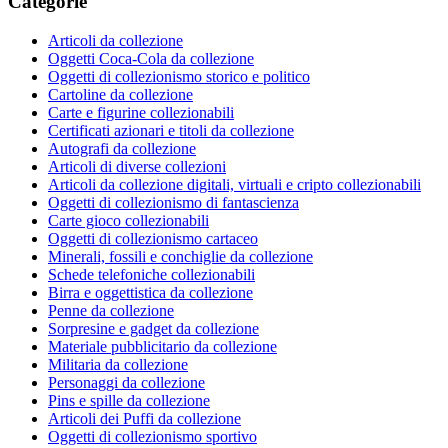
Categorie
Articoli da collezione
Oggetti Coca-Cola da collezione
Oggetti di collezionismo storico e politico
Cartoline da collezione
Carte e figurine collezionabili
Certificati azionari e titoli da collezione
Autografi da collezione
Articoli di diverse collezioni
Articoli da collezione digitali, virtuali e cripto collezionabili
Oggetti di collezionismo di fantascienza
Carte gioco collezionabili
Oggetti di collezionismo cartaceo
Minerali, fossili e conchiglie da collezione
Schede telefoniche collezionabili
Birra e oggettistica da collezione
Penne da collezione
Sorpresine e gadget da collezione
Materiale pubblicitario da collezione
Militaria da collezione
Personaggi da collezione
Pins e spille da collezione
Articoli dei Puffi da collezione
Oggetti di collezionismo sportivo