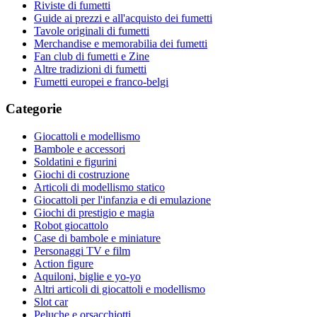
Riviste di fumetti
Guide ai prezzi e all'acquisto dei fumetti
Tavole originali di fumetti
Merchandise e memorabilia dei fumetti
Fan club di fumetti e Zine
Altre tradizioni di fumetti
Fumetti europei e franco-belgi
Categorie
Giocattoli e modellismo
Bambole e accessori
Soldatini e figurini
Giochi di costruzione
Articoli di modellismo statico
Giocattoli per l'infanzia e di emulazione
Giochi di prestigio e magia
Robot giocattolo
Case di bambole e miniature
Personaggi TV e film
Action figure
Aquiloni, biglie e yo-yo
Altri articoli di giocattoli e modellismo
Slot car
Peluche e orsacchiotti