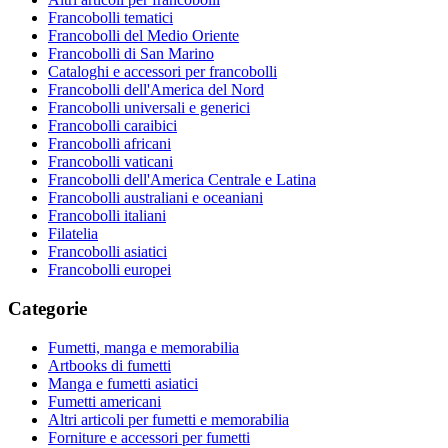
Francobolli tematici
Francobolli del Medio Oriente
Francobolli di San Marino
Cataloghi e accessori per francobolli
Francobolli dell'America del Nord
Francobolli universali e generici
Francobolli caraibici
Francobolli africani
Francobolli vaticani
Francobolli dell'America Centrale e Latina
Francobolli australiani e oceaniani
Francobolli italiani
Filatelia
Francobolli asiatici
Francobolli europei
Categorie
Fumetti, manga e memorabilia
Artbooks di fumetti
Manga e fumetti asiatici
Fumetti americani
Altri articoli per fumetti e memorabilia
Forniture e accessori per fumetti