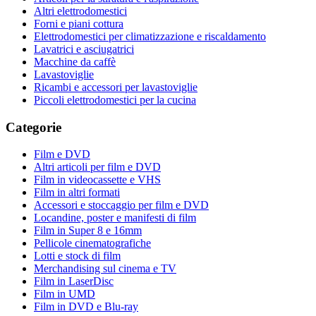
Altri elettrodomestici
Forni e piani cottura
Elettrodomestici per climatizzazione e riscaldamento
Lavatrici e asciugatrici
Macchine da caffè
Lavastoviglie
Ricambi e accessori per lavastoviglie
Piccoli elettrodomestici per la cucina
Categorie
Film e DVD
Altri articoli per film e DVD
Film in videocassette e VHS
Film in altri formati
Accessori e stoccaggio per film e DVD
Locandine, poster e manifesti di film
Film in Super 8 e 16mm
Pellicole cinematografiche
Lotti e stock di film
Merchandising sul cinema e TV
Film in LaserDisc
Film in UMD
Film in DVD e Blu-ray