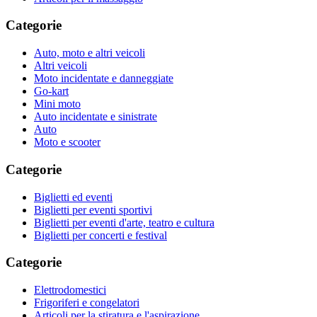
Categorie
Auto, moto e altri veicoli
Altri veicoli
Moto incidentate e danneggiate
Go-kart
Mini moto
Auto incidentate e sinistrate
Auto
Moto e scooter
Categorie
Biglietti ed eventi
Biglietti per eventi sportivi
Biglietti per eventi d'arte, teatro e cultura
Biglietti per concerti e festival
Categorie
Elettrodomestici
Frigoriferi e congelatori
Articoli per la stiratura e l'aspirazione