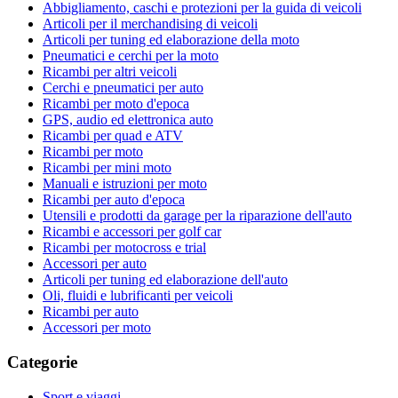
Abbigliamento, caschi e protezioni per la guida di veicoli
Articoli per il merchandising di veicoli
Articoli per tuning ed elaborazione della moto
Pneumatici e cerchi per la moto
Ricambi per altri veicoli
Cerchi e pneumatici per auto
Ricambi per moto d'epoca
GPS, audio ed elettronica auto
Ricambi per quad e ATV
Ricambi per moto
Ricambi per mini moto
Manuali e istruzioni per moto
Ricambi per auto d'epoca
Utensili e prodotti da garage per la riparazione dell'auto
Ricambi e accessori per golf car
Ricambi per motocross e trial
Accessori per auto
Articoli per tuning ed elaborazione dell'auto
Oli, fluidi e lubrificanti per veicoli
Ricambi per auto
Accessori per moto
Categorie
Sport e viaggi