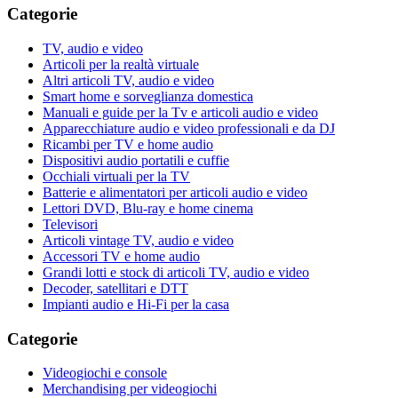
Categorie
TV, audio e video
Articoli per la realtà virtuale
Altri articoli TV, audio e video
Smart home e sorveglianza domestica
Manuali e guide per la Tv e articoli audio e video
Apparecchiature audio e video professionali e da DJ
Ricambi per TV e home audio
Dispositivi audio portatili e cuffie
Occhiali virtuali per la TV
Batterie e alimentatori per articoli audio e video
Lettori DVD, Blu-ray e home cinema
Televisori
Articoli vintage TV, audio e video
Accessori TV e home audio
Grandi lotti e stock di articoli TV, audio e video
Decoder, satellitari e DTT
Impianti audio e Hi-Fi per la casa
Categorie
Videogiochi e console
Merchandising per videogiochi