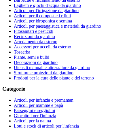
Barbecue e riscaldamento da esterno
Laghetti e giochi d'acqua da giardino
Articoli per l'irrigazione da giardino
Articoli per il compost e i rifiuti
Articoli per idroponica e semina
Articoli per paesaggistica e materiali da giardino
Fitosanitari e pesticidi
Recinzioni da giardino
Arredamento da esterno
Accessori per uccelli da esterno
Tosaerba
Piante, semi e bulbi
Decorazioni da giardino
Utensili manuali e attrezzature da giardino
Strutture e protezioni da giardino
Prodotti per la cura delle piante e del terreno
Categorie
Articoli per infanzia e premaman
Articoli per mamme e papà
Passeggini e seggiolini
Giocattoli per l'infanzia
Articoli per la nanna
Lotti e stock di articoli per l'infanzia