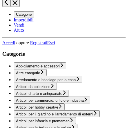
Categorie
Imperdibili
Vendi
Aiuto
Accedi
oppure
Registrati
Esci
Categorie
Abbigliamento e accessori
Altre categorie
Arredamento e bricolage per la casa
Articoli da collezione
Articoli di arte e antiquariato
Articoli per commercio, ufficio e industria
Articoli per hobby creativi
Articoli per il giardino e l'arredamento di esterni
Articoli per infanzia e premaman
Articoli per la bellezza e la salute