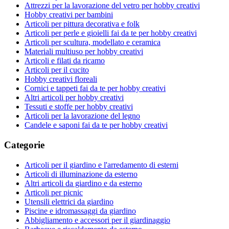
Attrezzi per la lavorazione del vetro per hobby creativi
Hobby creativi per bambini
Articoli per pittura decorativa e folk
Articoli per perle e gioielli fai da te per hobby creativi
Articoli per scultura, modellato e ceramica
Materiali multiuso per hobby creativi
Articoli e filati da ricamo
Articoli per il cucito
Hobby creativi floreali
Cornici e tappeti fai da te per hobby creativi
Altri articoli per hobby creativi
Tessuti e stoffe per hobby creativi
Articoli per la lavorazione del legno
Candele e saponi fai da te per hobby creativi
Categorie
Articoli per il giardino e l'arredamento di esterni
Articoli di illuminazione da esterno
Altri articoli da giardino e da esterno
Articoli per picnic
Utensili elettrici da giardino
Piscine e idromassaggi da giardino
Abbigliamento e accessori per il giardinaggio