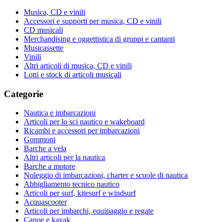
Musica, CD e vinili
Accessori e supporti per musica, CD e vinili
CD musicali
Merchandising e oggettistica di gruppi e cantanti
Musicassette
Vinili
Altri articoli di musica, CD e vinili
Lotti e stock di articoli musicali
Categorie
Nautica e imbarcazioni
Articoli per lo sci nautico e wakeboard
Ricambi e accessori per imbarcazioni
Gommoni
Barche a vela
Altri articoli per la nautica
Barche a motore
Noleggio di imbarcazioni, charter e scuole di nautica
Abbigliamento tecnico nautico
Articoli per surf, kitesurf e windsurf
Acquascooter
Articoli per imbarchi, equipaggio e regate
Canoe e kayak