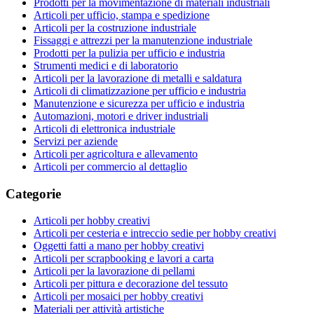
Prodotti per la movimentazione di materiali industriali
Articoli per ufficio, stampa e spedizione
Articoli per la costruzione industriale
Fissaggi e attrezzi per la manutenzione industriale
Prodotti per la pulizia per ufficio e industria
Strumenti medici e di laboratorio
Articoli per la lavorazione di metalli e saldatura
Articoli di climatizzazione per ufficio e industria
Manutenzione e sicurezza per ufficio e industria
Automazioni, motori e driver industriali
Articoli di elettronica industriale
Servizi per aziende
Articoli per agricoltura e allevamento
Articoli per commercio al dettaglio
Categorie
Articoli per hobby creativi
Articoli per cesteria e intreccio sedie per hobby creativi
Oggetti fatti a mano per hobby creativi
Articoli per scrapbooking e lavori a carta
Articoli per la lavorazione di pellami
Articoli per pittura e decorazione del tessuto
Articoli per mosaici per hobby creativi
Materiali per attività artistiche