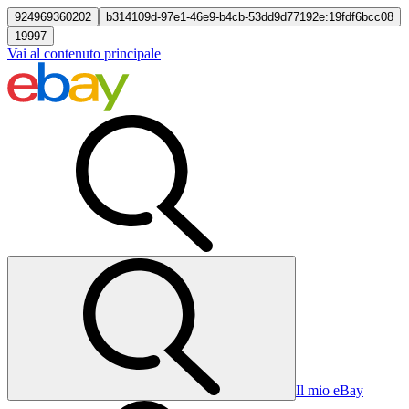
924969360202
b314109d-97e1-46e9-b4cb-53dd9d77192e:19fdf6bcc08
19997
Vai al contenuto principale
Il mio eBay