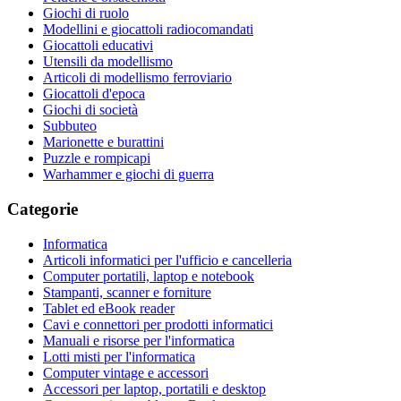
Giochi di ruolo
Modellini e giocattoli radiocomandati
Giocattoli educativi
Utensili da modellismo
Articoli di modellismo ferroviario
Giocattoli d'epoca
Giochi di società
Subbuteo
Marionette e burattini
Puzzle e rompicapi
Warhammer e giochi di guerra
Categorie
Informatica
Articoli informatici per l'ufficio e cancelleria
Computer portatili, laptop e notebook
Stampanti, scanner e forniture
Tablet ed eBook reader
Cavi e connettori per prodotti informatici
Manuali e risorse per l'informatica
Lotti misti per l'informatica
Computer vintage e accessori
Accessori per laptop, portatili e desktop