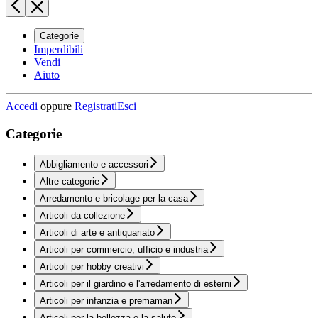
Categorie
Imperdibili
Vendi
Aiuto
Accedi
oppure
Registrati
Esci
Categorie
Abbigliamento e accessori
Altre categorie
Arredamento e bricolage per la casa
Articoli da collezione
Articoli di arte e antiquariato
Articoli per commercio, ufficio e industria
Articoli per hobby creativi
Articoli per il giardino e l'arredamento di esterni
Articoli per infanzia e premaman
Articoli per la bellezza e la salute