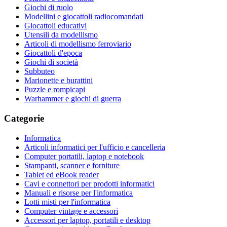
Giochi di ruolo
Modellini e giocattoli radiocomandati
Giocattoli educativi
Utensili da modellismo
Articoli di modellismo ferroviario
Giocattoli d'epoca
Giochi di società
Subbuteo
Marionette e burattini
Puzzle e rompicapi
Warhammer e giochi di guerra
Categorie
Informatica
Articoli informatici per l'ufficio e cancelleria
Computer portatili, laptop e notebook
Stampanti, scanner e forniture
Tablet ed eBook reader
Cavi e connettori per prodotti informatici
Manuali e risorse per l'informatica
Lotti misti per l'informatica
Computer vintage e accessori
Accessori per laptop, portatili e desktop