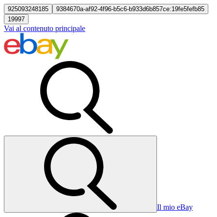
925093248185
9384670a-af92-4f96-b5c6-b933d6b857ce:19fe5fefb85
19997
Vai al contenuto principale
Il mio eBay