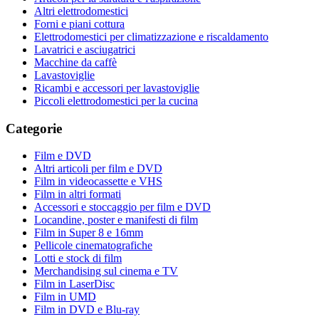
Altri elettrodomestici
Forni e piani cottura
Elettrodomestici per climatizzazione e riscaldamento
Lavatrici e asciugatrici
Macchine da caffè
Lavastoviglie
Ricambi e accessori per lavastoviglie
Piccoli elettrodomestici per la cucina
Categorie
Film e DVD
Altri articoli per film e DVD
Film in videocassette e VHS
Film in altri formati
Accessori e stoccaggio per film e DVD
Locandine, poster e manifesti di film
Film in Super 8 e 16mm
Pellicole cinematografiche
Lotti e stock di film
Merchandising sul cinema e TV
Film in LaserDisc
Film in UMD
Film in DVD e Blu-ray