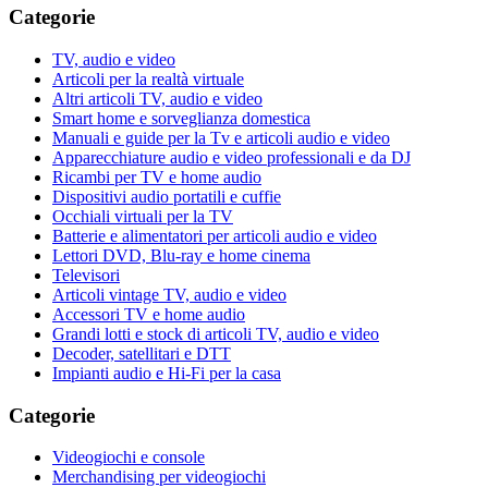
Categorie
TV, audio e video
Articoli per la realtà virtuale
Altri articoli TV, audio e video
Smart home e sorveglianza domestica
Manuali e guide per la Tv e articoli audio e video
Apparecchiature audio e video professionali e da DJ
Ricambi per TV e home audio
Dispositivi audio portatili e cuffie
Occhiali virtuali per la TV
Batterie e alimentatori per articoli audio e video
Lettori DVD, Blu-ray e home cinema
Televisori
Articoli vintage TV, audio e video
Accessori TV e home audio
Grandi lotti e stock di articoli TV, audio e video
Decoder, satellitari e DTT
Impianti audio e Hi-Fi per la casa
Categorie
Videogiochi e console
Merchandising per videogiochi