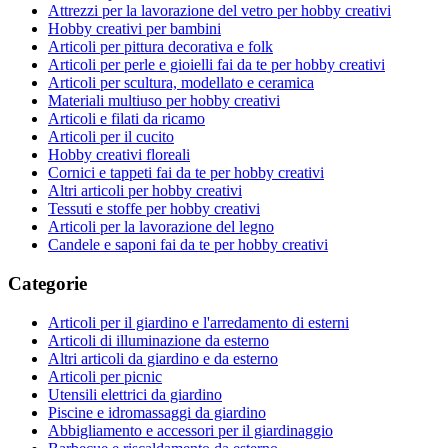
Attrezzi per la lavorazione del vetro per hobby creativi
Hobby creativi per bambini
Articoli per pittura decorativa e folk
Articoli per perle e gioielli fai da te per hobby creativi
Articoli per scultura, modellato e ceramica
Materiali multiuso per hobby creativi
Articoli e filati da ricamo
Articoli per il cucito
Hobby creativi floreali
Cornici e tappeti fai da te per hobby creativi
Altri articoli per hobby creativi
Tessuti e stoffe per hobby creativi
Articoli per la lavorazione del legno
Candele e saponi fai da te per hobby creativi
Categorie
Articoli per il giardino e l'arredamento di esterni
Articoli di illuminazione da esterno
Altri articoli da giardino e da esterno
Articoli per picnic
Utensili elettrici da giardino
Piscine e idromassaggi da giardino
Abbigliamento e accessori per il giardinaggio