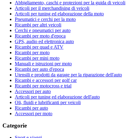
Abbigliamento, caschi e protezioni per la guida di veicoli
Articoli per il merchandising di veicoli
Articoli per tuning ed elaborazione della moto
Pneumatici e cerchi per la moto
Ricambi per altri veicoli
Cerchi e pneumatici per auto
Ricambi per moto d'epoca
GPS, audio ed elettronica auto
Ricambi per quad e ATV
Ricambi per moto
Ricambi per mini moto
Manuali e istruzioni per moto
Ricambi per auto d'epoca
Utensili e prodotti da garage per la riparazione dell'auto
Ricambi e accessori per golf car
Ricambi per motocross e trial
Accessori per auto
Articoli per tuning ed elaborazione dell'auto
Oli, fluidi e lubrificanti per veicoli
Ricambi per auto
Accessori per moto
Categorie
Sport e viaggi