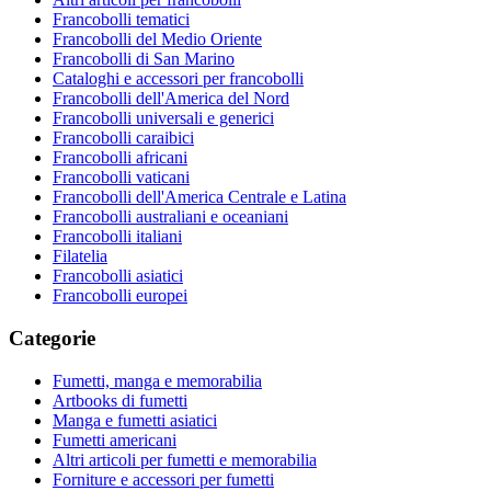
Francobolli tematici
Francobolli del Medio Oriente
Francobolli di San Marino
Cataloghi e accessori per francobolli
Francobolli dell'America del Nord
Francobolli universali e generici
Francobolli caraibici
Francobolli africani
Francobolli vaticani
Francobolli dell'America Centrale e Latina
Francobolli australiani e oceaniani
Francobolli italiani
Filatelia
Francobolli asiatici
Francobolli europei
Categorie
Fumetti, manga e memorabilia
Artbooks di fumetti
Manga e fumetti asiatici
Fumetti americani
Altri articoli per fumetti e memorabilia
Forniture e accessori per fumetti