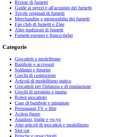
Riviste di fumetti
Guide ai prezzi e all'acquisto dei fumetti
Tavole originali di fumetti
Merchandise e memorabilia dei fumetti
Fan club di fumetti e Zine
Altre tradizioni di fumetti
Fumetti europei e franco-belgi
Categorie
Giocattoli e modellismo
Bambole e accessori
Soldatini e figurini
Giochi di costruzione
Articoli di modellismo statico
Giocattoli per l'infanzia e di emulazione
Giochi di prestigio e magia
Robot giocattolo
Case di bambole e miniature
Personaggi TV e film
Action figure
Aquiloni, biglie e yo-yo
Altri articoli di giocattoli e modellismo
Slot car
Peluche e orsacchiotti