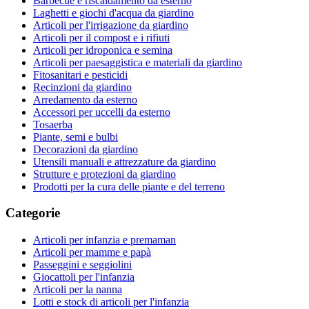
Barbecue e riscaldamento da esterno
Laghetti e giochi d'acqua da giardino
Articoli per l'irrigazione da giardino
Articoli per il compost e i rifiuti
Articoli per idroponica e semina
Articoli per paesaggistica e materiali da giardino
Fitosanitari e pesticidi
Recinzioni da giardino
Arredamento da esterno
Accessori per uccelli da esterno
Tosaerba
Piante, semi e bulbi
Decorazioni da giardino
Utensili manuali e attrezzature da giardino
Strutture e protezioni da giardino
Prodotti per la cura delle piante e del terreno
Categorie
Articoli per infanzia e premaman
Articoli per mamme e papà
Passeggini e seggiolini
Giocattoli per l'infanzia
Articoli per la nanna
Lotti e stock di articoli per l'infanzia