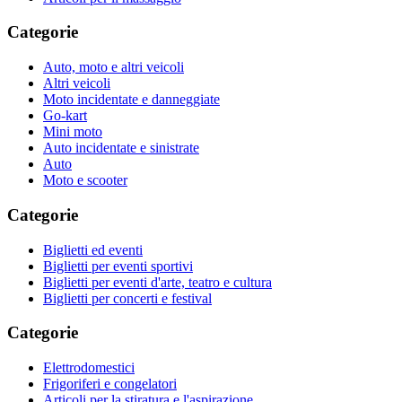
Categorie
Auto, moto e altri veicoli
Altri veicoli
Moto incidentate e danneggiate
Go-kart
Mini moto
Auto incidentate e sinistrate
Auto
Moto e scooter
Categorie
Biglietti ed eventi
Biglietti per eventi sportivi
Biglietti per eventi d'arte, teatro e cultura
Biglietti per concerti e festival
Categorie
Elettrodomestici
Frigoriferi e congelatori
Articoli per la stiratura e l'aspirazione