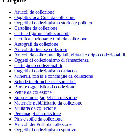
Categorie
Articoli da collezione
Oggetti Coca-Cola da collezione
Oggetti di collezionismo storico e politico
Cartoline da collezione
Carte e figurine collezionabili
Certificati azionari e titoli da collezione
Autografi da collezione
Articoli di diverse collezioni
Articoli da collezione digitali, virtuali e cripto collezionabili
Oggetti di collezionismo di fantascienza
Carte gioco collezionabili
Oggetti di collezionismo cartaceo
Minerali, fossili e conchiglie da collezione
Schede telefoniche collezionabili
Birra e oggettistica da collezione
Penne da collezione
Sorpresine e gadget da collezione
Materiale pubblicitario da collezione
Militaria da collezione
Personaggi da collezione
Pins e spille da collezione
Articoli dei Puffi da collezione
Oggetti di collezionismo sportivo