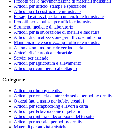
Prodotti per la movimentazione di materiali industriali
Articoli per ufficio, stampa e spedizione
Articoli per la costruzione industriale
Fissaggi e attrezzi per la manutenzione industriale
Prodotti per la pulizia per ufficio e industria
Strumenti medici e di laboratorio
Articoli per la lavorazione di metalli e saldatura
Articoli di climatizzazione per ufficio e industria
Manutenzione e sicurezza per ufficio e industria
Automazioni, motori e driver industriali
Articoli di elettronica industriale
Servizi per aziende
Articoli per agricoltura e allevamento
Articoli per commercio al dettaglio
Categorie
Articoli per hobby creativi
Articoli per cesteria e intreccio sedie per hobby creativi
Oggetti fatti a mano per hobby creativi
Articoli per scrapbooking e lavori a carta
Articoli per la lavorazione di pellami
Articoli per pittura e decorazione del tessuto
Articoli per mosaici per hobby creativi
Materiali per attività artistiche