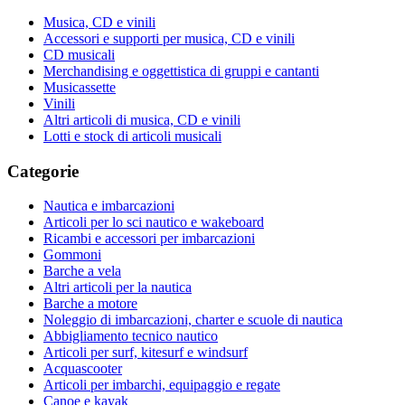
Musica, CD e vinili
Accessori e supporti per musica, CD e vinili
CD musicali
Merchandising e oggettistica di gruppi e cantanti
Musicassette
Vinili
Altri articoli di musica, CD e vinili
Lotti e stock di articoli musicali
Categorie
Nautica e imbarcazioni
Articoli per lo sci nautico e wakeboard
Ricambi e accessori per imbarcazioni
Gommoni
Barche a vela
Altri articoli per la nautica
Barche a motore
Noleggio di imbarcazioni, charter e scuole di nautica
Abbigliamento tecnico nautico
Articoli per surf, kitesurf e windsurf
Acquascooter
Articoli per imbarchi, equipaggio e regate
Canoe e kayak