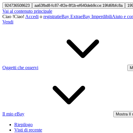
924736508623
aa63fbd8-fc87-4f2e-8f1b-ef640deb9cce:19fd6fbfc8a
19
Vai al contenuto principale
Ciao
!
Ciao!
Accedi
o
registrati
eBay Extra
eBay Imperdibili
Aiuto e con
Vendi
Oggetti che osservi
M
Il mio eBay
Mostra Il
Riepilogo
Visti di recente