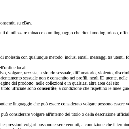
consentiti su eBay.
nti di utilizzare minacce o un linguaggio che riteniamo ingiurioso, offe
 di molestia con qualunque metodo, inclusi email, messaggi tra utenti, 
ll'ordine locali
, volgare, razzista, a sfondo sessuale, diffamatorio, violento, discrimina
 orientamento sessuale non è consentito nei profili, negli ID utente, nelle
gine del prodotto, nelle collezioni e in qualsiasi altra area del sito
titolo ufficiale sono
consentite
, a condizione che rispettino le linee gui
 contiene linguaggio che può essere considerato volgare possono essere v
 può considerare volgare all'interno del titolo o della descrizione uffici
enti espressioni volgari possono essere venduti, a condizione che il ter