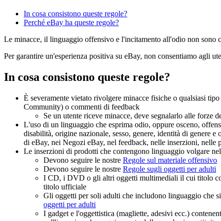
In cosa consistono queste regole?
Perché eBay ha queste regole?
Le minacce, il linguaggio offensivo e l'incitamento all'odio non sono 
Per garantire un'esperienza positiva su eBay, non consentiamo agli ute
In cosa consistono queste regole?
È severamente vietato rivolgere minacce fisiche o qualsiasi tipo
Community) o commenti di feedback
Se un utente riceve minacce, deve segnalarlo alle forze de
L'uso di un linguaggio che esprima odio, oppure osceno, offensivo
disabilità, origine nazionale, sesso, genere, identità di genere e
di eBay, nei Negozi eBay, nel feedback, nelle inserzioni, nelle pa
Le inserzioni di prodotti che contengono linguaggio volgare nel 
Devono seguire le nostre
Regole sul materiale offensivo
Devono seguire le nostre
Regole sugli oggetti per adulti
I CD, i DVD o gli altri oggetti multimediali il cui titolo
titolo ufficiale
Gli oggetti per soli adulti che includono linguaggio che si
oggetti per adulti
I gadget e l'oggettistica (magliette, adesivi ecc.) conten