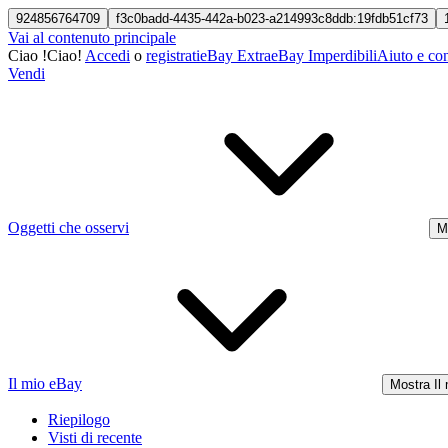
924856764709
f3c0badd-4435-442a-b023-a214993c8ddb:19fdb51cf73
Vai al contenuto principale
Ciao
!
Ciao!
Accedi
o
registrati
eBay Extra
eBay Imperdibili
Aiuto e con
Vendi
Oggetti che osservi
M
Il mio eBay
Mostra Il
Riepilogo
Visti di recente