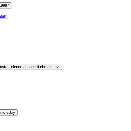
19997
tatti
ostra l'elenco di oggetti che osservi
 mio eBay