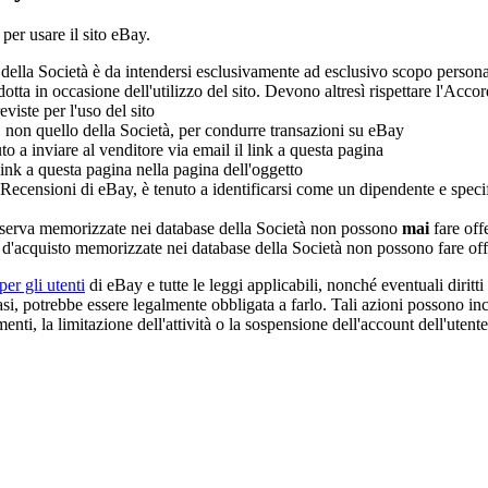
 per usare il sito eBay.
 della Società è da intendersi esclusivamente ad esclusivo scopo persona
otta in occasione dell'utilizzo del sito. Devono altresì rispettare l'Accor
eviste per l'uso del sito
 non quello della Società, per condurre transazioni su eBay
o a inviare al venditore via email il link a questa pagina
ink a questa pagina nella pagina dell'oggetto
censioni di eBay, è tenuto a identificarsi come un dipendente e specific
 riserva memorizzate nei database della Società non possono
mai
fare off
'acquisto memorizzate nei database della Società non possono fare offert
er gli utenti
di eBay e tutte le leggi applicabili, nonché eventuali diritti
asi, potrebbe essere legalmente obbligata a farlo. Tali azioni possono inc
enti, la limitazione dell'attività o la sospensione dell'account dell'utente