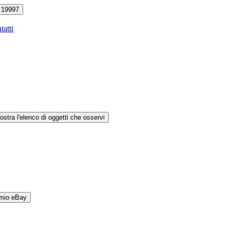
19997
tatti
ostra l'elenco di oggetti che osservi
 mio eBay