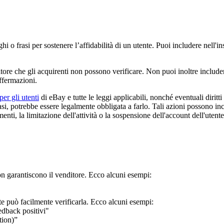
ghi o frasi per sostenere l’affidabilità di un utente. Puoi includere nell
tore che gli acquirenti non possono verificare. Non puoi inoltre includ
ffermazioni.
er gli utenti
di eBay e tutte le leggi applicabili, nonché eventuali diritti
asi, potrebbe essere legalmente obbligata a farlo. Tali azioni possono inc
enti, la limitazione dell'attività o la sospensione dell'account dell'utente
on garantiscono il venditore. Ecco alcuni esempi:
te può facilmente verificarla. Ecco alcuni esempi:
edback positivi"
tion)”