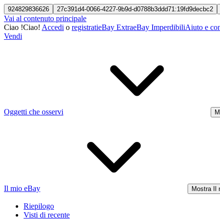
924829836626
27c391d4-0066-4227-9b9d-d0788b3ddd71:19fd9decbc2
Vai al contenuto principale
Ciao
!
Ciao!
Accedi
o
registrati
eBay Extra
eBay Imperdibili
Aiuto e con
Vendi
Oggetti che osservi
M
Il mio eBay
Mostra Il
Riepilogo
Visti di recente