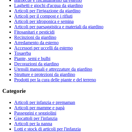
Barbecue e riscaldamento da esterno
Laghetti e giochi d'acqua da giardino
Articoli per l'irrigazione da giardino
Articoli per il compost e i rifiuti
Articoli per idroponica e semina
Articoli per paesaggistica e materiali da giardino
Fitosanitari e pesticidi
Recinzioni da giardino
Arredamento da esterno
Accessori per uccelli da esterno
Tosaerba
Piante, semi e bulbi
Decorazioni da giardino
Utensili manuali e attrezzature da giardino
Strutture e protezioni da giardino
Prodotti per la cura delle piante e del terreno
Categorie
Articoli per infanzia e premaman
Articoli per mamme e papà
Passeggini e seggiolini
Giocattoli per l'infanzia
Articoli per la nanna
Lotti e stock di articoli per l'infanzia