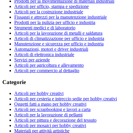
Prodotti per la movimentazione di materiali industriali
Articoli per ufficio, stampa e spedizione
Articoli per la costruzione industriale
Fissaggi e attrezzi per la manutenzione industriale
Prodotti per la pulizia per ufficio e industria
Strumenti medici e di laboratorio
Articoli per la lavorazione di metalli e saldatura
Articoli di climatizzazione per ufficio e industria
Manutenzione e sicurezza per ufficio e industria
Automazioni, motori e driver industriali
Articoli di elettronica industriale
Servizi per aziende
Articoli per agricoltura e allevamento
Articoli per commercio al dettaglio
Categorie
Articoli per hobby creativi
Articoli per cesteria e intreccio sedie per hobby creativi
Oggetti fatti a mano per hobby creativi
Articoli per scrapbooking e lavori a carta
Articoli per la lavorazione di pellami
Articoli per pittura e decorazione del tessuto
Articoli per mosaici per hobby creativi
Materiali per attività artistiche