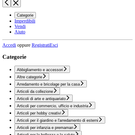
Categorie
Imperdibili
Vendi
Aiuto
Accedi
oppure
Registrati
Esci
Categorie
Abbigliamento e accessori
Altre categorie
Arredamento e bricolage per la casa
Articoli da collezione
Articoli di arte e antiquariato
Articoli per commercio, ufficio e industria
Articoli per hobby creativi
Articoli per il giardino e l'arredamento di esterni
Articoli per infanzia e premaman
Articoli per la bellezza e la salute