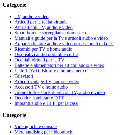
Categorie
TV, audio e video
Articoli per la realtà virtuale
Altri articoli TV, audio e video
Smart home e sorveglianza domestica
Manuali e guide per la Tv e articoli audio e video
Apparecchiature audio e video professionali e da DJ
Ricambi per TV e home audio
Dispositivi audio portatili e cuffie
Occhiali virtuali per la TV
Batterie e alimentatori per articoli audio e video
Lettori DVD, Blu-ray e home cinema
Televisori
Articoli vintage TV, audio e video
Accessori TV e home audio
Grandi lotti e stock di articoli TV, audio e video
Decoder, satellitari e DTT
Impianti audio e Hi-Fi per la casa
Categorie
Videogiochi e console
Merchandising per videogiochi