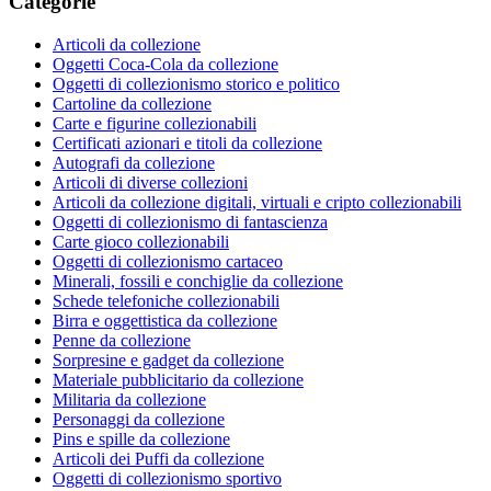
Categorie
Articoli da collezione
Oggetti Coca-Cola da collezione
Oggetti di collezionismo storico e politico
Cartoline da collezione
Carte e figurine collezionabili
Certificati azionari e titoli da collezione
Autografi da collezione
Articoli di diverse collezioni
Articoli da collezione digitali, virtuali e cripto collezionabili
Oggetti di collezionismo di fantascienza
Carte gioco collezionabili
Oggetti di collezionismo cartaceo
Minerali, fossili e conchiglie da collezione
Schede telefoniche collezionabili
Birra e oggettistica da collezione
Penne da collezione
Sorpresine e gadget da collezione
Materiale pubblicitario da collezione
Militaria da collezione
Personaggi da collezione
Pins e spille da collezione
Articoli dei Puffi da collezione
Oggetti di collezionismo sportivo