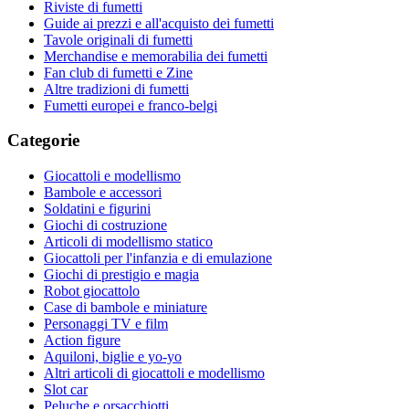
Riviste di fumetti
Guide ai prezzi e all'acquisto dei fumetti
Tavole originali di fumetti
Merchandise e memorabilia dei fumetti
Fan club di fumetti e Zine
Altre tradizioni di fumetti
Fumetti europei e franco-belgi
Categorie
Giocattoli e modellismo
Bambole e accessori
Soldatini e figurini
Giochi di costruzione
Articoli di modellismo statico
Giocattoli per l'infanzia e di emulazione
Giochi di prestigio e magia
Robot giocattolo
Case di bambole e miniature
Personaggi TV e film
Action figure
Aquiloni, biglie e yo-yo
Altri articoli di giocattoli e modellismo
Slot car
Peluche e orsacchiotti