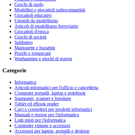
Giochi di ruolo
Modellini e giocattoli radiocomandati
Giocattoli educativi
Utensili da modellismo
Articoli di modellismo ferroviario
Giocattoli d'epoca
Giochi di società
Subbuteo
Marionette e burattini
Puzzle e rompicapi
Warhammer e giochi di guerra
Categorie
Informatica
Articoli informatici per l'ufficio e cancelleria
Computer portatili, laptop e notebook
Stampanti, scanner e forniture
Tablet ed eBook reader
Cavi e connettori per prodotti informatici
Manuali e risorse per l'informatica
Lotti misti per l'informatica
Computer vintage e accessori
Accessori per laptop, portatili e desktop