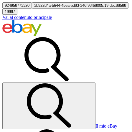
924958773320
3b922d4a-b644-45ea-bd83-346f98f68005:19fdec88588
19997
Vai al contenuto principale
Il mio eBay