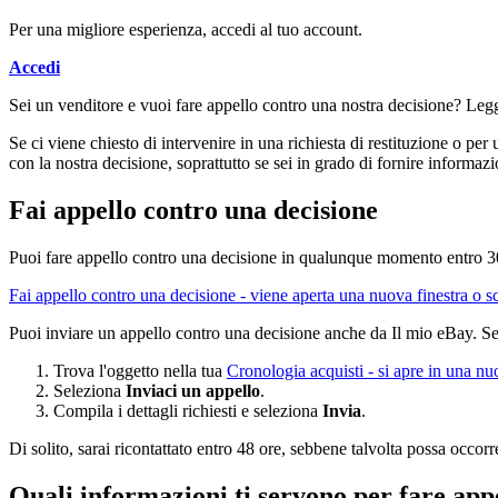
Per una migliore esperienza, accedi al tuo account.
Accedi
Sei un venditore e vuoi fare appello contro una nostra decisione? Legg
Se ci viene chiesto di intervenire in una richiesta di restituzione o pe
con la nostra decisione, soprattutto se sei in grado di fornire informa
Fai appello contro una decisione
Puoi fare appello contro una decisione in qualunque momento entro 30 
Fai appello contro una decisione
- viene aperta una nuova finestra o 
Puoi inviare un appello contro una decisione anche da Il mio eBay. Seg
Trova l'oggetto nella tua
Cronologia acquisti
- si apre in una nu
Seleziona
Inviaci un appello
.
Compila i dettagli richiesti e seleziona
Invia
.
Di solito, sarai ricontattato entro 48 ore, sebbene talvolta possa occor
Quali informazioni ti servono per fare app