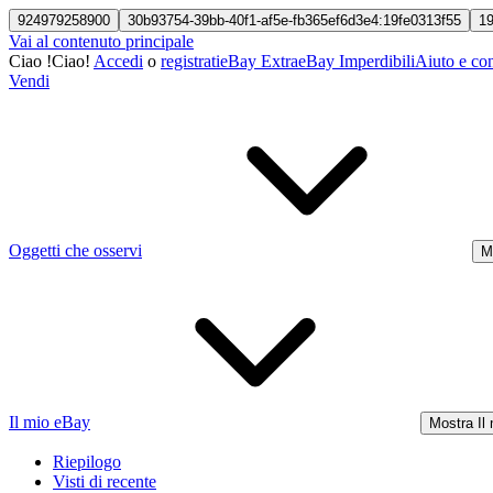
924979258900
30b93754-39bb-40f1-af5e-fb365ef6d3e4:19fe0313f55
1
Vai al contenuto principale
Ciao
!
Ciao!
Accedi
o
registrati
eBay Extra
eBay Imperdibili
Aiuto e con
Vendi
Oggetti che osservi
M
Il mio eBay
Mostra Il
Riepilogo
Visti di recente