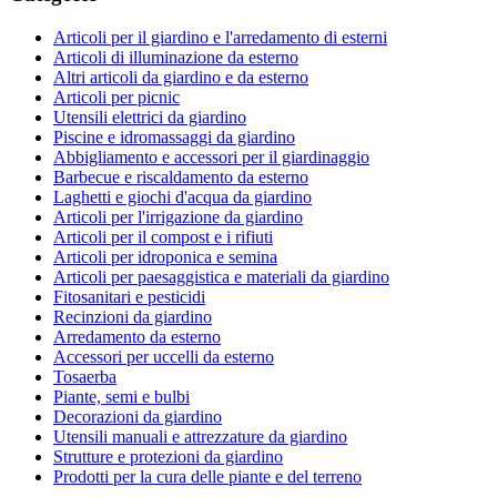
Articoli per il giardino e l'arredamento di esterni
Articoli di illuminazione da esterno
Altri articoli da giardino e da esterno
Articoli per picnic
Utensili elettrici da giardino
Piscine e idromassaggi da giardino
Abbigliamento e accessori per il giardinaggio
Barbecue e riscaldamento da esterno
Laghetti e giochi d'acqua da giardino
Articoli per l'irrigazione da giardino
Articoli per il compost e i rifiuti
Articoli per idroponica e semina
Articoli per paesaggistica e materiali da giardino
Fitosanitari e pesticidi
Recinzioni da giardino
Arredamento da esterno
Accessori per uccelli da esterno
Tosaerba
Piante, semi e bulbi
Decorazioni da giardino
Utensili manuali e attrezzature da giardino
Strutture e protezioni da giardino
Prodotti per la cura delle piante e del terreno