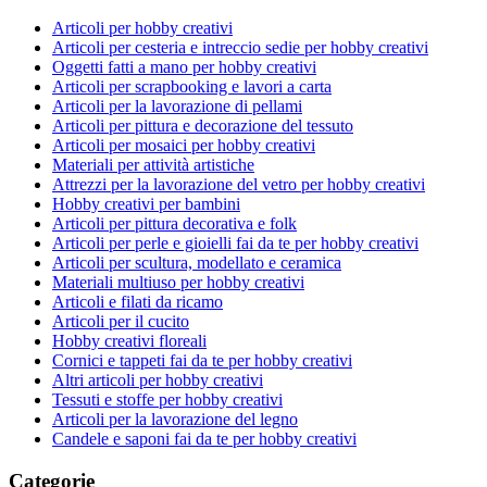
Articoli per hobby creativi
Articoli per cesteria e intreccio sedie per hobby creativi
Oggetti fatti a mano per hobby creativi
Articoli per scrapbooking e lavori a carta
Articoli per la lavorazione di pellami
Articoli per pittura e decorazione del tessuto
Articoli per mosaici per hobby creativi
Materiali per attività artistiche
Attrezzi per la lavorazione del vetro per hobby creativi
Hobby creativi per bambini
Articoli per pittura decorativa e folk
Articoli per perle e gioielli fai da te per hobby creativi
Articoli per scultura, modellato e ceramica
Materiali multiuso per hobby creativi
Articoli e filati da ricamo
Articoli per il cucito
Hobby creativi floreali
Cornici e tappeti fai da te per hobby creativi
Altri articoli per hobby creativi
Tessuti e stoffe per hobby creativi
Articoli per la lavorazione del legno
Candele e saponi fai da te per hobby creativi
Categorie