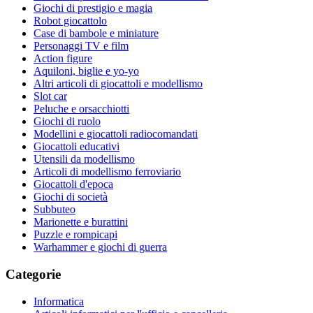
Giochi di prestigio e magia
Robot giocattolo
Case di bambole e miniature
Personaggi TV e film
Action figure
Aquiloni, biglie e yo-yo
Altri articoli di giocattoli e modellismo
Slot car
Peluche e orsacchiotti
Giochi di ruolo
Modellini e giocattoli radiocomandati
Giocattoli educativi
Utensili da modellismo
Articoli di modellismo ferroviario
Giocattoli d'epoca
Giochi di società
Subbuteo
Marionette e burattini
Puzzle e rompicapi
Warhammer e giochi di guerra
Categorie
Informatica