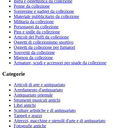
Birra e oggettistica da collezione
Penne da collezione
Sorpresine e gadget da collezione
Materiale pubblicitario da collezione
Militaria da collezione
Personaggi da collezione
Pins e spille da collezione
Articoli dei Puffi da collezione
Oggetti di collezionismo sportivo
Oggetti da collezione per fumatori
Souvenir da collezione
Mignon da collezione
Armature, scudi e accessori per spade da collezione
Categorie
Articoli di arte e antiquariato
Arredamento d'antiquariato
Antiquariato orientale
Strumenti musicali antichi
Libri antichi
Sculture artistiche e di antiquariato
Tappeti e arazzi
Attrezzi, macchine e utensili d'arte e di antiquariato
Fotografie antiche