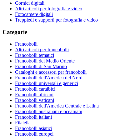
Cornici digitali
Altri articoli per fotografia e video
Fotocamere digitali
Treppiedi e supporti per fotografia e video
Categorie
Francobolli
Altri articoli per francobolli
Francobolli tematici
Francobolli del Medio Oriente
Francobolli di San Marino
Cataloghi e accessori per francobolli
Francobolli dell'America del Nord
Francobolli universali e generici
Francobolli caraibici
Francobolli africani
Francobolli vaticani
Francobolli dell'America Centrale e Latina
Francobolli australiani e oceaniani
Francobolli italiani
Filatelia
Francobolli asiatici
Francobolli europei