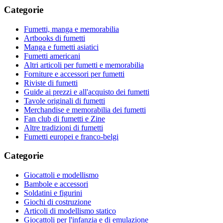
Categorie
Fumetti, manga e memorabilia
Artbooks di fumetti
Manga e fumetti asiatici
Fumetti americani
Altri articoli per fumetti e memorabilia
Forniture e accessori per fumetti
Riviste di fumetti
Guide ai prezzi e all'acquisto dei fumetti
Tavole originali di fumetti
Merchandise e memorabilia dei fumetti
Fan club di fumetti e Zine
Altre tradizioni di fumetti
Fumetti europei e franco-belgi
Categorie
Giocattoli e modellismo
Bambole e accessori
Soldatini e figurini
Giochi di costruzione
Articoli di modellismo statico
Giocattoli per l'infanzia e di emulazione