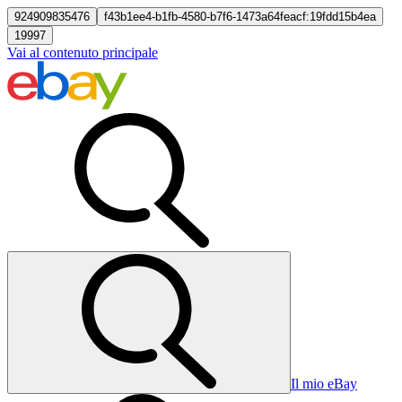
924909835476
f43b1ee4-b1fb-4580-b7f6-1473a64feacf:19fdd15b4ea
19997
Vai al contenuto principale
Il mio eBay