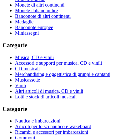
Monete di altri continenti
Monete italiane in lire
Banconote di altri continenti
Medaglie
Banconote europee
Miniassegni
Categorie
Musica, CD e vinili
Accessori e supporti per musica, CD e vinili
CD musicali
Merchandising e oggettistica di gruppi e cantanti
Musicassette
Vinili
Altri articoli di musica, CD e vinili
Lotti e stock di articoli musicali
Categorie
Nautica e imbarcazioni
Articoli per lo sci nautico e wakeboard
Ricambi e accessori per imbarcazioni
Gommoni