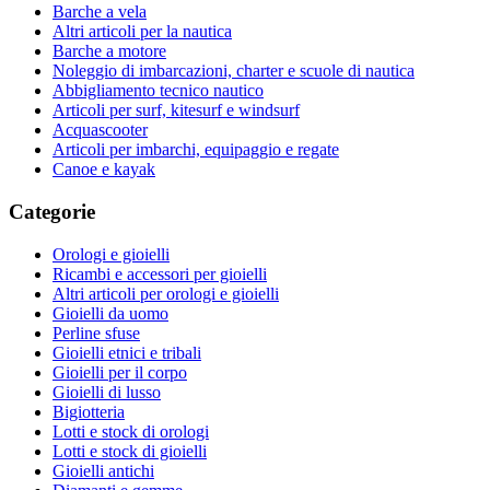
Barche a vela
Altri articoli per la nautica
Barche a motore
Noleggio di imbarcazioni, charter e scuole di nautica
Abbigliamento tecnico nautico
Articoli per surf, kitesurf e windsurf
Acquascooter
Articoli per imbarchi, equipaggio e regate
Canoe e kayak
Categorie
Orologi e gioielli
Ricambi e accessori per gioielli
Altri articoli per orologi e gioielli
Gioielli da uomo
Perline sfuse
Gioielli etnici e tribali
Gioielli per il corpo
Gioielli di lusso
Bigiotteria
Lotti e stock di orologi
Lotti e stock di gioielli
Gioielli antichi