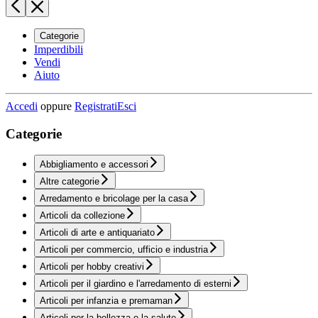
Categorie
Imperdibili
Vendi
Aiuto
Accedi
oppure
Registrati
Esci
Categorie
Abbigliamento e accessori
Altre categorie
Arredamento e bricolage per la casa
Articoli da collezione
Articoli di arte e antiquariato
Articoli per commercio, ufficio e industria
Articoli per hobby creativi
Articoli per il giardino e l'arredamento di esterni
Articoli per infanzia e premaman
Articoli per la bellezza e la salute