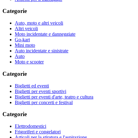
Categorie
Auto, moto e altri veicoli
Altri veicoli
Moto incidentate e danneggiate
Go-kart
Mini moto
Auto incidentate e sinistrate
Auto
Moto e scooter
Categorie
Biglietti ed eventi
Biglietti per eventi sportivi
Biglietti per eventi d'arte, teatro e cultura
Biglietti per concerti e festival
Categorie
Elettrodomestici
Frigoriferi e congelatori
Articoli per la stiratura e l'aspirazione