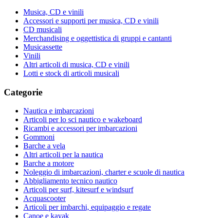
Musica, CD e vinili
Accessori e supporti per musica, CD e vinili
CD musicali
Merchandising e oggettistica di gruppi e cantanti
Musicassette
Vinili
Altri articoli di musica, CD e vinili
Lotti e stock di articoli musicali
Categorie
Nautica e imbarcazioni
Articoli per lo sci nautico e wakeboard
Ricambi e accessori per imbarcazioni
Gommoni
Barche a vela
Altri articoli per la nautica
Barche a motore
Noleggio di imbarcazioni, charter e scuole di nautica
Abbigliamento tecnico nautico
Articoli per surf, kitesurf e windsurf
Acquascooter
Articoli per imbarchi, equipaggio e regate
Canoe e kayak