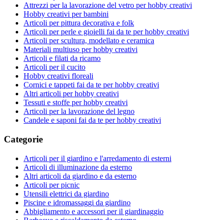
Attrezzi per la lavorazione del vetro per hobby creativi
Hobby creativi per bambini
Articoli per pittura decorativa e folk
Articoli per perle e gioielli fai da te per hobby creativi
Articoli per scultura, modellato e ceramica
Materiali multiuso per hobby creativi
Articoli e filati da ricamo
Articoli per il cucito
Hobby creativi floreali
Cornici e tappeti fai da te per hobby creativi
Altri articoli per hobby creativi
Tessuti e stoffe per hobby creativi
Articoli per la lavorazione del legno
Candele e saponi fai da te per hobby creativi
Categorie
Articoli per il giardino e l'arredamento di esterni
Articoli di illuminazione da esterno
Altri articoli da giardino e da esterno
Articoli per picnic
Utensili elettrici da giardino
Piscine e idromassaggi da giardino
Abbigliamento e accessori per il giardinaggio