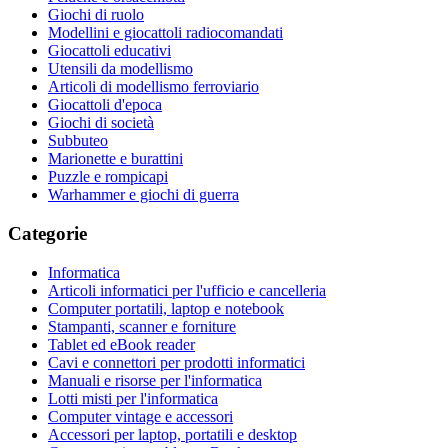
Giochi di ruolo
Modellini e giocattoli radiocomandati
Giocattoli educativi
Utensili da modellismo
Articoli di modellismo ferroviario
Giocattoli d'epoca
Giochi di società
Subbuteo
Marionette e burattini
Puzzle e rompicapi
Warhammer e giochi di guerra
Categorie
Informatica
Articoli informatici per l'ufficio e cancelleria
Computer portatili, laptop e notebook
Stampanti, scanner e forniture
Tablet ed eBook reader
Cavi e connettori per prodotti informatici
Manuali e risorse per l'informatica
Lotti misti per l'informatica
Computer vintage e accessori
Accessori per laptop, portatili e desktop