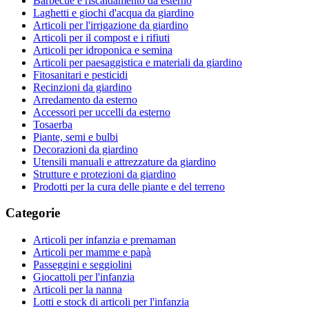
Barbecue e riscaldamento da esterno
Laghetti e giochi d'acqua da giardino
Articoli per l'irrigazione da giardino
Articoli per il compost e i rifiuti
Articoli per idroponica e semina
Articoli per paesaggistica e materiali da giardino
Fitosanitari e pesticidi
Recinzioni da giardino
Arredamento da esterno
Accessori per uccelli da esterno
Tosaerba
Piante, semi e bulbi
Decorazioni da giardino
Utensili manuali e attrezzature da giardino
Strutture e protezioni da giardino
Prodotti per la cura delle piante e del terreno
Categorie
Articoli per infanzia e premaman
Articoli per mamme e papà
Passeggini e seggiolini
Giocattoli per l'infanzia
Articoli per la nanna
Lotti e stock di articoli per l'infanzia