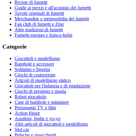
Riviste di fumetti
Guide ai prezzi e all'acquisto dei fumetti
Tavole originali di fumetti
Merchandise e memorabilia dei fumetti
Fan club di fumetti e Zine
Altre tradizioni di fumetti
Fumetti europei e franco-belgi
Categorie
Giocattoli e modellismo
Bambole e accessori
Soldatini e figurini
Giochi di costruzione
Articoli di modellismo statico
Giocattoli per l'infanzia e di emulazione
Giochi di prestigio e magia
Robot giocattolo
Case di bambole e miniature
Personaggi TV e film
Action figure
Aquiloni, biglie e yo-yo
Altri articoli di giocattoli e modellismo
Slot car
Peluche e orsacchiotti