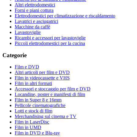
Altri elettrodomestici
Forni e piani cottura
Elettrodomestici per climatizzazione e riscaldamento
Lavatrici e asciugatrici
Macchine da caffè
Lavastoviglie
Ricambi e accessori per lavastoviglie
Piccoli elettrodomestici per la cucina
Categorie
Film e DVD
Altri articoli per film e DVD
Film in videocassette e VHS
Film in altri formati
Accessori e stoccaggio per film e DVD
Locandine, poster e manifesti di film
Film in Super 8 e 16mm
Pellicole cinematografiche
Lotti e stock di film
Merchandising sul cinema e TV
Film in LaserDisc
Film in UMD
Film in DVD e Blu-ray