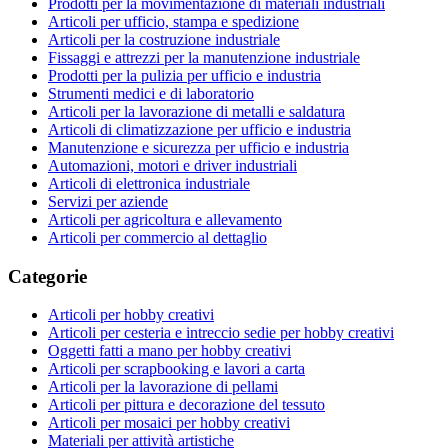
Prodotti per la movimentazione di materiali industriali
Articoli per ufficio, stampa e spedizione
Articoli per la costruzione industriale
Fissaggi e attrezzi per la manutenzione industriale
Prodotti per la pulizia per ufficio e industria
Strumenti medici e di laboratorio
Articoli per la lavorazione di metalli e saldatura
Articoli di climatizzazione per ufficio e industria
Manutenzione e sicurezza per ufficio e industria
Automazioni, motori e driver industriali
Articoli di elettronica industriale
Servizi per aziende
Articoli per agricoltura e allevamento
Articoli per commercio al dettaglio
Categorie
Articoli per hobby creativi
Articoli per cesteria e intreccio sedie per hobby creativi
Oggetti fatti a mano per hobby creativi
Articoli per scrapbooking e lavori a carta
Articoli per la lavorazione di pellami
Articoli per pittura e decorazione del tessuto
Articoli per mosaici per hobby creativi
Materiali per attività artistiche