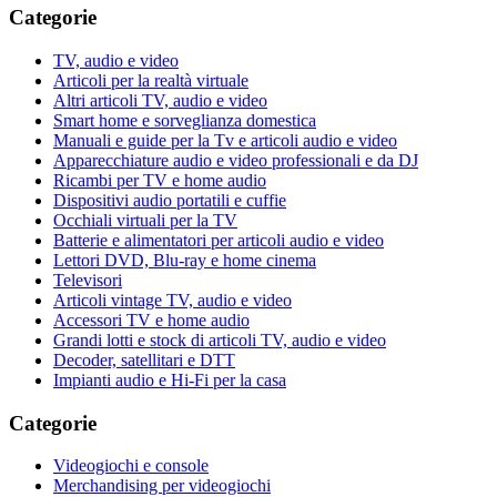
Categorie
TV, audio e video
Articoli per la realtà virtuale
Altri articoli TV, audio e video
Smart home e sorveglianza domestica
Manuali e guide per la Tv e articoli audio e video
Apparecchiature audio e video professionali e da DJ
Ricambi per TV e home audio
Dispositivi audio portatili e cuffie
Occhiali virtuali per la TV
Batterie e alimentatori per articoli audio e video
Lettori DVD, Blu-ray e home cinema
Televisori
Articoli vintage TV, audio e video
Accessori TV e home audio
Grandi lotti e stock di articoli TV, audio e video
Decoder, satellitari e DTT
Impianti audio e Hi-Fi per la casa
Categorie
Videogiochi e console
Merchandising per videogiochi