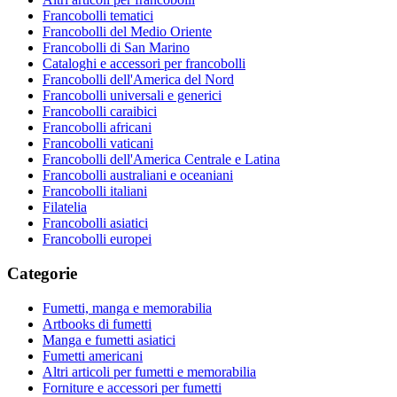
Francobolli tematici
Francobolli del Medio Oriente
Francobolli di San Marino
Cataloghi e accessori per francobolli
Francobolli dell'America del Nord
Francobolli universali e generici
Francobolli caraibici
Francobolli africani
Francobolli vaticani
Francobolli dell'America Centrale e Latina
Francobolli australiani e oceaniani
Francobolli italiani
Filatelia
Francobolli asiatici
Francobolli europei
Categorie
Fumetti, manga e memorabilia
Artbooks di fumetti
Manga e fumetti asiatici
Fumetti americani
Altri articoli per fumetti e memorabilia
Forniture e accessori per fumetti