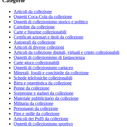
Categorie
Articoli da collezione
Oggetti Coca-Cola da collezione
Oggetti di collezionismo storico e politico
Cartoline da collezione
Carte e figurine collezionabili
Certificati azionari e titoli da collezione
Autografi da collezione
Articoli di diverse collezioni
Articoli da collezione digitali, virtuali e cripto collezionabili
Oggetti di collezionismo di fantascienza
Carte gioco collezionabili
Oggetti di collezionismo cartaceo
Minerali, fossili e conchiglie da collezione
Schede telefoniche collezionabili
Birra e oggettistica da collezione
Penne da collezione
Sorpresine e gadget da collezione
Materiale pubblicitario da collezione
Militaria da collezione
Personaggi da collezione
Pins e spille da collezione
Articoli dei Puffi da collezione
Oggetti di collezionismo sportivo