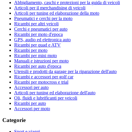
Abbigliamento, caschi e protezioni per la guida di veicoli
Articoli per il merchandising di veicoli
Articoli per tuning ed elaborazione della moto
Pneumatici e cerchi per la moto
Ricambi per altri veicoli
Cerchi e pneumatici per auto
Ricambi per moto d'epoca
GPS, audio ed elettronica auto
Ricambi per quad e ATV
Ricambi per moto
Ricambi per mini moto
Manuali e istruzioni per moto
Ricambi per auto d'epoca
Utensili e prodotti da garage per la riparazione dell'auto
Ricambi e accessori per golf car
Ricambi per motocross e trial
Accessori per auto
Articoli per tuning ed elaborazione dell'auto
Oli, fluidi e lubrificanti per veicoli
Ricambi per auto
Accessori per moto
Categorie
Sport e viaggi