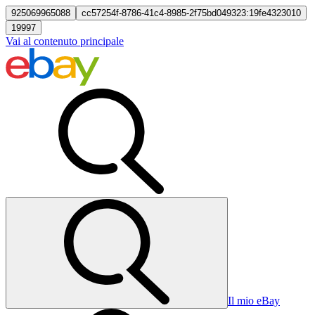
925069965088
cc57254f-8786-41c4-8985-2f75bd049323:19fe4323010
19997
Vai al contenuto principale
Il mio eBay