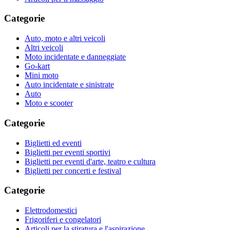
Categorie
Auto, moto e altri veicoli
Altri veicoli
Moto incidentate e danneggiate
Go-kart
Mini moto
Auto incidentate e sinistrate
Auto
Moto e scooter
Categorie
Biglietti ed eventi
Biglietti per eventi sportivi
Biglietti per eventi d'arte, teatro e cultura
Biglietti per concerti e festival
Categorie
Elettrodomestici
Frigoriferi e congelatori
Articoli per la stiratura e l'aspirazione