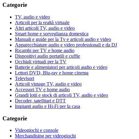
Categorie
TV, audio e video
Articoli per la realtà virtuale
Altri articoli TV, audio e video
Smart home e sorveglianza domestica
Manuali e guide per la Tv e articoli audio e video
Apparecchiature audio e video professionali e da DJ
Ricambi per TV e home audio
Dispositivi audio portatili e cuffie
Occhiali virtuali per la TV
Batterie e alimentatori per articoli audio e video
Lettori DVD, Blu-ray e home cinema
Televisori
Articoli vintage TV, audio e video
Accessori TV e home audio
Grandi lotti e stock di articoli TV, audio e video
Decoder, satellitari e DTT
Impianti audio e Hi-Fi per la casa
Categorie
Videogiochi e console
Merchandising per videogiochi