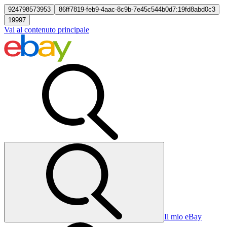
924798573953
86ff7819-feb9-4aac-8c9b-7e45c544b0d7:19fd8abd0c3
19997
Vai al contenuto principale
Il mio eBay