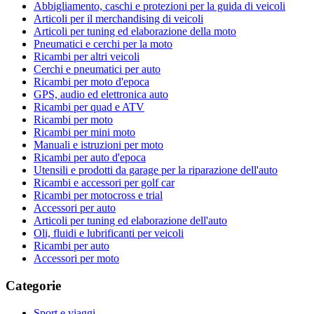
Abbigliamento, caschi e protezioni per la guida di veicoli
Articoli per il merchandising di veicoli
Articoli per tuning ed elaborazione della moto
Pneumatici e cerchi per la moto
Ricambi per altri veicoli
Cerchi e pneumatici per auto
Ricambi per moto d'epoca
GPS, audio ed elettronica auto
Ricambi per quad e ATV
Ricambi per moto
Ricambi per mini moto
Manuali e istruzioni per moto
Ricambi per auto d'epoca
Utensili e prodotti da garage per la riparazione dell'auto
Ricambi e accessori per golf car
Ricambi per motocross e trial
Accessori per auto
Articoli per tuning ed elaborazione dell'auto
Oli, fluidi e lubrificanti per veicoli
Ricambi per auto
Accessori per moto
Categorie
Sport e viaggi