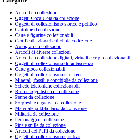
Categorie
Articoli da collezione
Oggetti Coca-Cola da collezione
Oggetti di collezionismo storico e politico
Cartoline da collezione
Carte e figurine collezionabili
Certificati azionari e titoli da collezione
Autografi da collezione
Articoli di diverse collezioni
Articoli da collezione digitali, virtuali e cripto collezionabili
Oggetti di collezionismo di fantascienza
Carte gioco collezionabili
Oggetti di collezionismo cartaceo
Minerali, fossili e conchiglie da collezione
Schede telefoniche collezionabili
Birra e oggettistica da collezione
Penne da collezione
Sorpresine e gadget da collezione
Materiale pubblicitario da collezione
Militaria da collezione
Personaggi da collezione
Pins e spille da collezione
Articoli dei Puffi da collezione
Oggetti di collezionismo sportivo