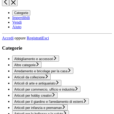
Categorie
Imperdibili
Vendi
Aiuto
Accedi
oppure
Registrati
Esci
Categorie
Abbigliamento e accessori
Altre categorie
Arredamento e bricolage per la casa
Articoli da collezione
Articoli di arte e antiquariato
Articoli per commercio, ufficio e industria
Articoli per hobby creativi
Articoli per il giardino e l'arredamento di esterni
Articoli per infanzia e premaman
Articoli per la bellezza e la salute