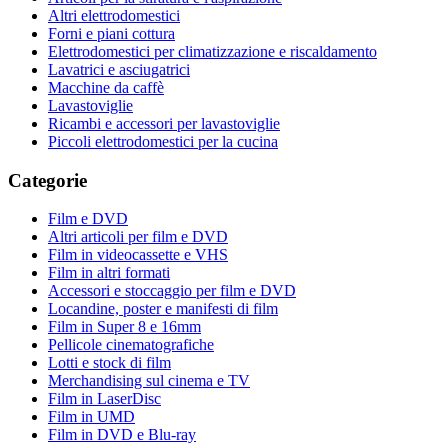
Altri elettrodomestici
Forni e piani cottura
Elettrodomestici per climatizzazione e riscaldamento
Lavatrici e asciugatrici
Macchine da caffè
Lavastoviglie
Ricambi e accessori per lavastoviglie
Piccoli elettrodomestici per la cucina
Categorie
Film e DVD
Altri articoli per film e DVD
Film in videocassette e VHS
Film in altri formati
Accessori e stoccaggio per film e DVD
Locandine, poster e manifesti di film
Film in Super 8 e 16mm
Pellicole cinematografiche
Lotti e stock di film
Merchandising sul cinema e TV
Film in LaserDisc
Film in UMD
Film in DVD e Blu-ray