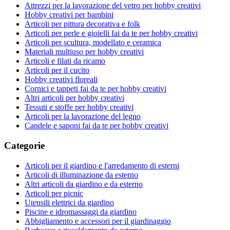
Attrezzi per la lavorazione del vetro per hobby creativi
Hobby creativi per bambini
Articoli per pittura decorativa e folk
Articoli per perle e gioielli fai da te per hobby creativi
Articoli per scultura, modellato e ceramica
Materiali multiuso per hobby creativi
Articoli e filati da ricamo
Articoli per il cucito
Hobby creativi floreali
Cornici e tappeti fai da te per hobby creativi
Altri articoli per hobby creativi
Tessuti e stoffe per hobby creativi
Articoli per la lavorazione del legno
Candele e saponi fai da te per hobby creativi
Categorie
Articoli per il giardino e l'arredamento di esterni
Articoli di illuminazione da esterno
Altri articoli da giardino e da esterno
Articoli per picnic
Utensili elettrici da giardino
Piscine e idromassaggi da giardino
Abbigliamento e accessori per il giardinaggio