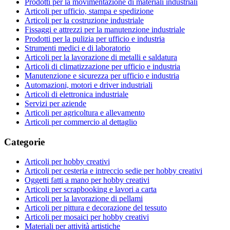
Prodotti per la movimentazione di materiali industriali
Articoli per ufficio, stampa e spedizione
Articoli per la costruzione industriale
Fissaggi e attrezzi per la manutenzione industriale
Prodotti per la pulizia per ufficio e industria
Strumenti medici e di laboratorio
Articoli per la lavorazione di metalli e saldatura
Articoli di climatizzazione per ufficio e industria
Manutenzione e sicurezza per ufficio e industria
Automazioni, motori e driver industriali
Articoli di elettronica industriale
Servizi per aziende
Articoli per agricoltura e allevamento
Articoli per commercio al dettaglio
Categorie
Articoli per hobby creativi
Articoli per cesteria e intreccio sedie per hobby creativi
Oggetti fatti a mano per hobby creativi
Articoli per scrapbooking e lavori a carta
Articoli per la lavorazione di pellami
Articoli per pittura e decorazione del tessuto
Articoli per mosaici per hobby creativi
Materiali per attività artistiche