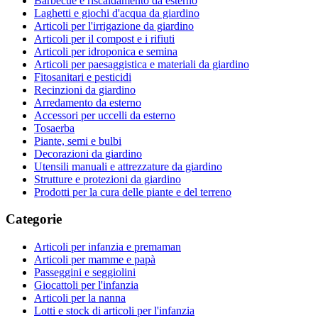
Barbecue e riscaldamento da esterno
Laghetti e giochi d'acqua da giardino
Articoli per l'irrigazione da giardino
Articoli per il compost e i rifiuti
Articoli per idroponica e semina
Articoli per paesaggistica e materiali da giardino
Fitosanitari e pesticidi
Recinzioni da giardino
Arredamento da esterno
Accessori per uccelli da esterno
Tosaerba
Piante, semi e bulbi
Decorazioni da giardino
Utensili manuali e attrezzature da giardino
Strutture e protezioni da giardino
Prodotti per la cura delle piante e del terreno
Categorie
Articoli per infanzia e premaman
Articoli per mamme e papà
Passeggini e seggiolini
Giocattoli per l'infanzia
Articoli per la nanna
Lotti e stock di articoli per l'infanzia