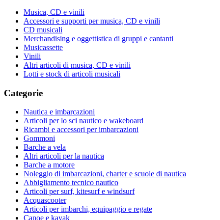
Musica, CD e vinili
Accessori e supporti per musica, CD e vinili
CD musicali
Merchandising e oggettistica di gruppi e cantanti
Musicassette
Vinili
Altri articoli di musica, CD e vinili
Lotti e stock di articoli musicali
Categorie
Nautica e imbarcazioni
Articoli per lo sci nautico e wakeboard
Ricambi e accessori per imbarcazioni
Gommoni
Barche a vela
Altri articoli per la nautica
Barche a motore
Noleggio di imbarcazioni, charter e scuole di nautica
Abbigliamento tecnico nautico
Articoli per surf, kitesurf e windsurf
Acquascooter
Articoli per imbarchi, equipaggio e regate
Canoe e kayak