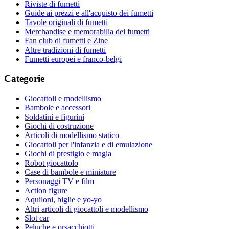
Riviste di fumetti
Guide ai prezzi e all'acquisto dei fumetti
Tavole originali di fumetti
Merchandise e memorabilia dei fumetti
Fan club di fumetti e Zine
Altre tradizioni di fumetti
Fumetti europei e franco-belgi
Categorie
Giocattoli e modellismo
Bambole e accessori
Soldatini e figurini
Giochi di costruzione
Articoli di modellismo statico
Giocattoli per l'infanzia e di emulazione
Giochi di prestigio e magia
Robot giocattolo
Case di bambole e miniature
Personaggi TV e film
Action figure
Aquiloni, biglie e yo-yo
Altri articoli di giocattoli e modellismo
Slot car
Peluche e orsacchiotti