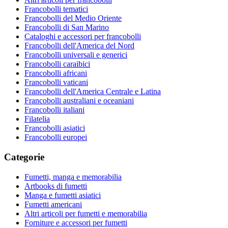
Francobolli tematici
Francobolli del Medio Oriente
Francobolli di San Marino
Cataloghi e accessori per francobolli
Francobolli dell'America del Nord
Francobolli universali e generici
Francobolli caraibici
Francobolli africani
Francobolli vaticani
Francobolli dell'America Centrale e Latina
Francobolli australiani e oceaniani
Francobolli italiani
Filatelia
Francobolli asiatici
Francobolli europei
Categorie
Fumetti, manga e memorabilia
Artbooks di fumetti
Manga e fumetti asiatici
Fumetti americani
Altri articoli per fumetti e memorabilia
Forniture e accessori per fumetti