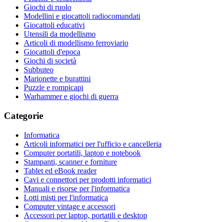
Giochi di ruolo
Modellini e giocattoli radiocomandati
Giocattoli educativi
Utensili da modellismo
Articoli di modellismo ferroviario
Giocattoli d'epoca
Giochi di società
Subbuteo
Marionette e burattini
Puzzle e rompicapi
Warhammer e giochi di guerra
Categorie
Informatica
Articoli informatici per l'ufficio e cancelleria
Computer portatili, laptop e notebook
Stampanti, scanner e forniture
Tablet ed eBook reader
Cavi e connettori per prodotti informatici
Manuali e risorse per l'informatica
Lotti misti per l'informatica
Computer vintage e accessori
Accessori per laptop, portatili e desktop