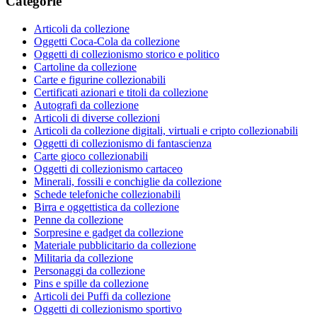
Categorie
Articoli da collezione
Oggetti Coca-Cola da collezione
Oggetti di collezionismo storico e politico
Cartoline da collezione
Carte e figurine collezionabili
Certificati azionari e titoli da collezione
Autografi da collezione
Articoli di diverse collezioni
Articoli da collezione digitali, virtuali e cripto collezionabili
Oggetti di collezionismo di fantascienza
Carte gioco collezionabili
Oggetti di collezionismo cartaceo
Minerali, fossili e conchiglie da collezione
Schede telefoniche collezionabili
Birra e oggettistica da collezione
Penne da collezione
Sorpresine e gadget da collezione
Materiale pubblicitario da collezione
Militaria da collezione
Personaggi da collezione
Pins e spille da collezione
Articoli dei Puffi da collezione
Oggetti di collezionismo sportivo