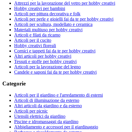
Attrezzi per la lavorazione del vetro per hobby creativi
Hobby creativi per bambini
Articoli per pittura decorativa e folk
Articoli per perle e gioielli fai da te per hobby creativi
Articoli per scultura, modellato e ceramica
Materiali multiuso per hobby creativi
Articoli e filati da ricamo
Articoli per il cucito
Hobby creativi floreali
Cornici e tappeti fai da te per hobby creativi
Altri articoli per hobby creativi
Tessuti e stoffe per hobby creativi
Articoli per la lavorazione del legno
Candele e saponi fai da te per hobby creativi
Categorie
Articoli per il giardino e l'arredamento di esterni
Articoli di illuminazione da esterno
Altri articoli da giardino e da esterno
Articoli per picnic
Utensili elettrici da giardino
Piscine e idromassaggi da giardino
Abbigliamento e accessori per il giardinaggio