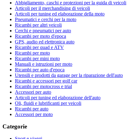
Abbigliamento, caschi e protezioni per la guida di veicoli
Articoli per il merchandising di veicoli
Articoli per tuning ed elaborazione della moto
Pneumatici e cerchi per la moto
Ricambi per altri veicoli
Cerchi e pneumatici per auto
Ricambi per moto d'epoca
GPS, audio ed elettronica auto
Ricambi per quad e ATV
Ricambi per moto
Ricambi per mini moto
Manuali e istruzioni per moto
Ricambi per auto d'epoca
Utensili e prodotti da garage per la riparazione dell'auto
Ricambi e accessori per golf car
Ricambi per motocross e trial
Accessori per auto
Articoli per tuning ed elaborazione dell'auto
Oli, fluidi e lubrificanti per veicoli
Ricambi per auto
Accessori per moto
Categorie
Sport e viaggi