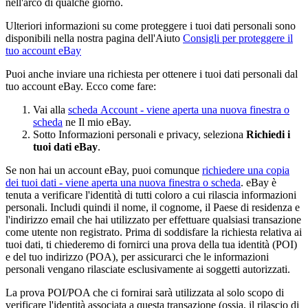
nell'arco di qualche giorno.
Ulteriori informazioni su come proteggere i tuoi dati personali sono
disponibili nella nostra pagina dell'Aiuto
Consigli per proteggere il
tuo account eBay
Puoi anche inviare una richiesta per ottenere i tuoi dati personali dal
tuo account eBay. Ecco come fare:
Vai alla
scheda Account
- viene aperta una nuova finestra o
scheda
ne Il mio eBay.
Sotto Informazioni personali e privacy, seleziona
Richiedi i
tuoi dati eBay
.
Se non hai un account eBay, puoi comunque
richiedere una copia
dei tuoi dati
- viene aperta una nuova finestra o scheda
. eBay è
tenuta a verificare l'identità di tutti coloro a cui rilascia informazioni
personali. Includi quindi il nome, il cognome, il Paese di residenza e
l'indirizzo email che hai utilizzato per effettuare qualsiasi transazione
come utente non registrato. Prima di soddisfare la richiesta relativa ai
tuoi dati, ti chiederemo di fornirci una prova della tua identità (POI)
e del tuo indirizzo (POA), per assicurarci che le informazioni
personali vengano rilasciate esclusivamente ai soggetti autorizzati.
La prova POI/POA che ci fornirai sarà utilizzata al solo scopo di
verificare l'identità associata a questa transazione (ossia, il rilascio di