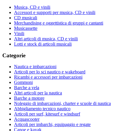
Musica, CD e vinili
Accessori e supporti per musica, CD e vinili
CD musicali
Merchandising e oggettistica di gruppi e cantanti
Musicassette
Vinili
Altri articoli di musica, CD e vinili
Lotti e stock di articoli musicali
Categorie
Nautica e imbarcazioni
Articoli per lo sci nautico e wakeboard
Ricambi e accessori per imbarcazioni
Gommoni
Barche a vela
Altri articoli per la nautica
Barche a motore
Noleggio di imbarcazioni, charter e scuole di nautica
Abbigliamento tecnico nautico
Articoli per surf, kitesurf e windsurf
Acquascooter
Articoli per imbarchi, equipaggio e regate
Canoe e kayak