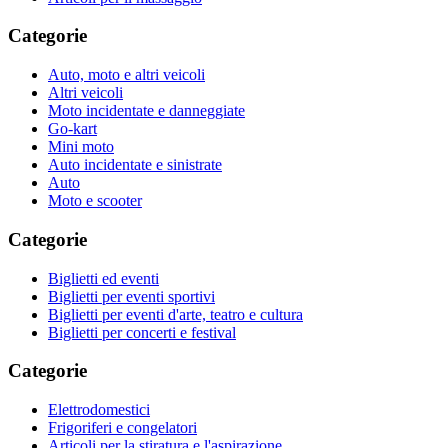
Categorie
Auto, moto e altri veicoli
Altri veicoli
Moto incidentate e danneggiate
Go-kart
Mini moto
Auto incidentate e sinistrate
Auto
Moto e scooter
Categorie
Biglietti ed eventi
Biglietti per eventi sportivi
Biglietti per eventi d'arte, teatro e cultura
Biglietti per concerti e festival
Categorie
Elettrodomestici
Frigoriferi e congelatori
Articoli per la stiratura e l'aspirazione