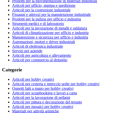
Prodotti per la movimentazione di materiali industriali
Articoli per ufficio, stampa e spedizione
Articoli per la costruzione industriale
Fissaggi e attrezzi per la manutenzione industriale
Prodotti per la pulizia per ufficio e industria
Strumenti medici e di laboratorio
Articoli per la lavorazione di metalli e saldatura
Articoli di climatizzazione per ufficio e industria
Manutenzione e sicurezza per ufficio e industria
Automazioni, motori e driver industriali
Articoli di elettronica industriale
Servizi per aziende
Articoli per agricoltura e allevamento
Articoli per commercio al dettaglio
Categorie
Articoli per hobby creativi
Articoli per cesteria e intreccio sedie per hobby creativi
Oggetti fatti a mano per hobby creativi
Articoli per scrapbooking e lavori a carta
Articoli per la lavorazione di pellami
Articoli per pittura e decorazione del tessuto
Articoli per mosaici per hobby creativi
Materiali per attività artistiche