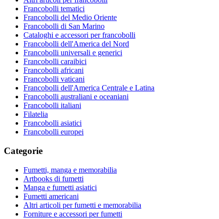
Francobolli tematici
Francobolli del Medio Oriente
Francobolli di San Marino
Cataloghi e accessori per francobolli
Francobolli dell'America del Nord
Francobolli universali e generici
Francobolli caraibici
Francobolli africani
Francobolli vaticani
Francobolli dell'America Centrale e Latina
Francobolli australiani e oceaniani
Francobolli italiani
Filatelia
Francobolli asiatici
Francobolli europei
Categorie
Fumetti, manga e memorabilia
Artbooks di fumetti
Manga e fumetti asiatici
Fumetti americani
Altri articoli per fumetti e memorabilia
Forniture e accessori per fumetti