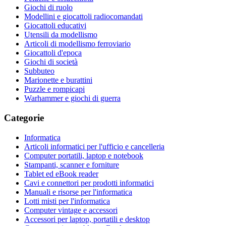
Giochi di ruolo
Modellini e giocattoli radiocomandati
Giocattoli educativi
Utensili da modellismo
Articoli di modellismo ferroviario
Giocattoli d'epoca
Giochi di società
Subbuteo
Marionette e burattini
Puzzle e rompicapi
Warhammer e giochi di guerra
Categorie
Informatica
Articoli informatici per l'ufficio e cancelleria
Computer portatili, laptop e notebook
Stampanti, scanner e forniture
Tablet ed eBook reader
Cavi e connettori per prodotti informatici
Manuali e risorse per l'informatica
Lotti misti per l'informatica
Computer vintage e accessori
Accessori per laptop, portatili e desktop