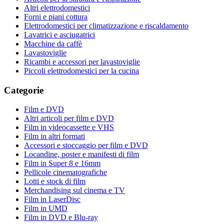
Altri elettrodomestici
Forni e piani cottura
Elettrodomestici per climatizzazione e riscaldamento
Lavatrici e asciugatrici
Macchine da caffè
Lavastoviglie
Ricambi e accessori per lavastoviglie
Piccoli elettrodomestici per la cucina
Categorie
Film e DVD
Altri articoli per film e DVD
Film in videocassette e VHS
Film in altri formati
Accessori e stoccaggio per film e DVD
Locandine, poster e manifesti di film
Film in Super 8 e 16mm
Pellicole cinematografiche
Lotti e stock di film
Merchandising sul cinema e TV
Film in LaserDisc
Film in UMD
Film in DVD e Blu-ray