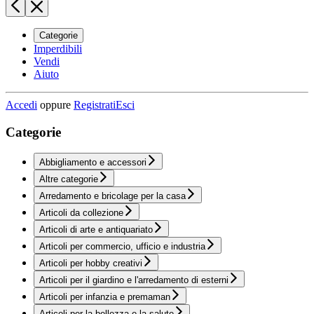
Categorie
Imperdibili
Vendi
Aiuto
Accedi
oppure
Registrati
Esci
Categorie
Abbigliamento e accessori
Altre categorie
Arredamento e bricolage per la casa
Articoli da collezione
Articoli di arte e antiquariato
Articoli per commercio, ufficio e industria
Articoli per hobby creativi
Articoli per il giardino e l'arredamento di esterni
Articoli per infanzia e premaman
Articoli per la bellezza e la salute