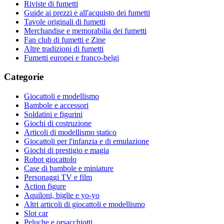
Riviste di fumetti
Guide ai prezzi e all'acquisto dei fumetti
Tavole originali di fumetti
Merchandise e memorabilia dei fumetti
Fan club di fumetti e Zine
Altre tradizioni di fumetti
Fumetti europei e franco-belgi
Categorie
Giocattoli e modellismo
Bambole e accessori
Soldatini e figurini
Giochi di costruzione
Articoli di modellismo statico
Giocattoli per l'infanzia e di emulazione
Giochi di prestigio e magia
Robot giocattolo
Case di bambole e miniature
Personaggi TV e film
Action figure
Aquiloni, biglie e yo-yo
Altri articoli di giocattoli e modellismo
Slot car
Peluche e orsacchiotti