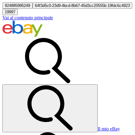
924885995249
64f3d5c0-23d9-4bcd-8b67-45d3cc20555b:19fdc6c4923
19997
Vai al contenuto principale
Il mio eBay