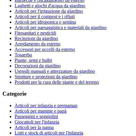
Barbecue e riscaldamento da esterno
Laghetti e giochi d'acqua da giardino
Articoli per l'irrigazione da giardino
Articoli per il compost e i rifiuti
Articoli per idroponica e semina
Articoli per paesaggistica e materiali da giardino
Fitosanitari e pesticidi
Recinzioni da giardino
Arredamento da esterno
Accessori per uccelli da esterno
Tosaerba
Piante, semi e bulbi
Decorazioni da giardino
Utensili manuali e attrezzature da giardino
Strutture e protezioni da giardino
Prodotti per la cura delle piante e del terreno
Categorie
Articoli per infanzia e premaman
Articoli per mamme e papà
Passeggini e seggiolini
Giocattoli per l'infanzia
Articoli per la nanna
Lotti e stock di articoli per l'infanzia