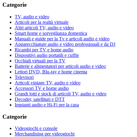
Categorie
TV, audio e video
Articoli per la realtà virtuale
Altri articoli TV, audio e video
Smart home e sorveglianza domestica
Manuali e guide per la Tv e articoli audio e video
Apparecchiature audio e video professionali e da DJ
Ricambi per TV e home audio
Dispositivi audio portatili e cuffie
Occhiali virtuali per la TV
Batterie e alimentatori per articoli audio e video
Lettori DVD, Blu-ray e home cinema
Televisori
Articoli vintage TV, audio e video
Accessori TV e home audio
Grandi lotti e stock di articoli TV, audio e video
Decoder, satellitari e DTT
Impianti audio e Hi-Fi per la casa
Categorie
Videogiochi e console
Merchandising per videogiochi