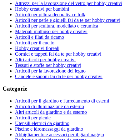
Attrezzi per la lavorazione del vetro per hobby creativi
Hobby creativi per bambini
Articoli per pittura decorativa e folk
Articoli per perle e gioielli fai da te per hobby creativi
Articoli per scultura, modellato e ceramica
Materiali multiuso per hobby creativi
Articoli e filati da ricamo
Articoli per il cucito
Hobby creativi floreali
Cornici e tappeti fai da te per hobby creativi
Altri articoli per hobby creativi
Tessuti e stoffe per hobby creativi
Articoli per la lavorazione del legno
Candele e saponi fai da te per hobby creativi
Categorie
Articoli per il giardino e l'arredamento di esterni
Articoli di illuminazione da esterno
Altri articoli da giardino e da esterno
Articoli per picnic
Utensili elettrici da giardino
Piscine e idromassaggi da giardino
Abbigliamento e accessori per il giardinaggio