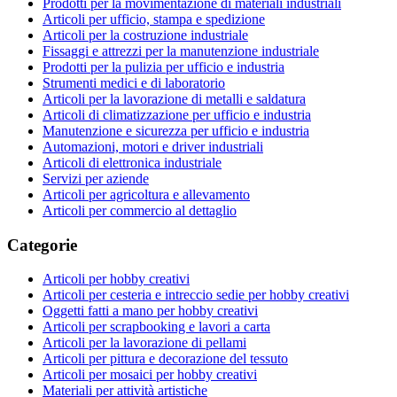
Prodotti per la movimentazione di materiali industriali
Articoli per ufficio, stampa e spedizione
Articoli per la costruzione industriale
Fissaggi e attrezzi per la manutenzione industriale
Prodotti per la pulizia per ufficio e industria
Strumenti medici e di laboratorio
Articoli per la lavorazione di metalli e saldatura
Articoli di climatizzazione per ufficio e industria
Manutenzione e sicurezza per ufficio e industria
Automazioni, motori e driver industriali
Articoli di elettronica industriale
Servizi per aziende
Articoli per agricoltura e allevamento
Articoli per commercio al dettaglio
Categorie
Articoli per hobby creativi
Articoli per cesteria e intreccio sedie per hobby creativi
Oggetti fatti a mano per hobby creativi
Articoli per scrapbooking e lavori a carta
Articoli per la lavorazione di pellami
Articoli per pittura e decorazione del tessuto
Articoli per mosaici per hobby creativi
Materiali per attività artistiche