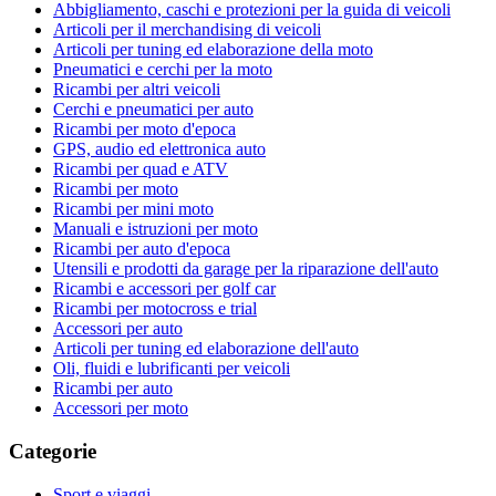
Abbigliamento, caschi e protezioni per la guida di veicoli
Articoli per il merchandising di veicoli
Articoli per tuning ed elaborazione della moto
Pneumatici e cerchi per la moto
Ricambi per altri veicoli
Cerchi e pneumatici per auto
Ricambi per moto d'epoca
GPS, audio ed elettronica auto
Ricambi per quad e ATV
Ricambi per moto
Ricambi per mini moto
Manuali e istruzioni per moto
Ricambi per auto d'epoca
Utensili e prodotti da garage per la riparazione dell'auto
Ricambi e accessori per golf car
Ricambi per motocross e trial
Accessori per auto
Articoli per tuning ed elaborazione dell'auto
Oli, fluidi e lubrificanti per veicoli
Ricambi per auto
Accessori per moto
Categorie
Sport e viaggi