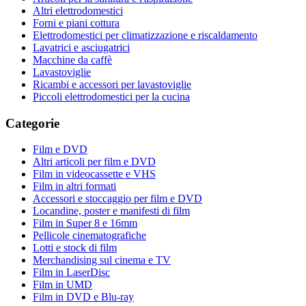
Altri elettrodomestici
Forni e piani cottura
Elettrodomestici per climatizzazione e riscaldamento
Lavatrici e asciugatrici
Macchine da caffè
Lavastoviglie
Ricambi e accessori per lavastoviglie
Piccoli elettrodomestici per la cucina
Categorie
Film e DVD
Altri articoli per film e DVD
Film in videocassette e VHS
Film in altri formati
Accessori e stoccaggio per film e DVD
Locandine, poster e manifesti di film
Film in Super 8 e 16mm
Pellicole cinematografiche
Lotti e stock di film
Merchandising sul cinema e TV
Film in LaserDisc
Film in UMD
Film in DVD e Blu-ray