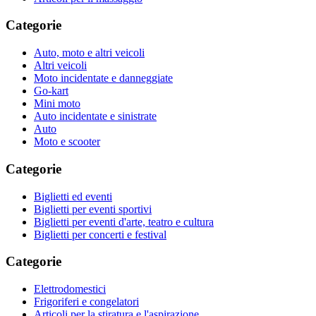
Categorie
Auto, moto e altri veicoli
Altri veicoli
Moto incidentate e danneggiate
Go-kart
Mini moto
Auto incidentate e sinistrate
Auto
Moto e scooter
Categorie
Biglietti ed eventi
Biglietti per eventi sportivi
Biglietti per eventi d'arte, teatro e cultura
Biglietti per concerti e festival
Categorie
Elettrodomestici
Frigoriferi e congelatori
Articoli per la stiratura e l'aspirazione