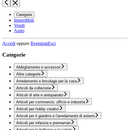
Categorie
Imperdibili
Vendi
Aiuto
Accedi
oppure
Registrati
Esci
Categorie
Abbigliamento e accessori
Altre categorie
Arredamento e bricolage per la casa
Articoli da collezione
Articoli di arte e antiquariato
Articoli per commercio, ufficio e industria
Articoli per hobby creativi
Articoli per il giardino e l'arredamento di esterni
Articoli per infanzia e premaman
Articoli per la bellezza e la salute