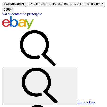
924829976633
b52e68f9-d368-4a90-b05c-09914dbed9c6:19fd9e08252
19997
Vai al contenuto principale
Il mio eBay