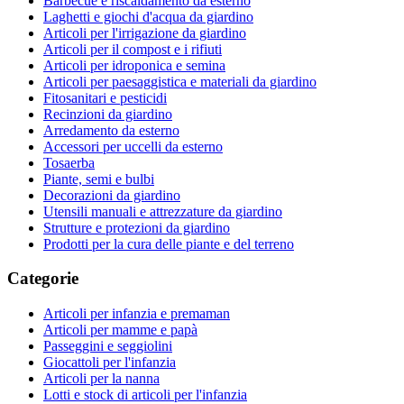
Barbecue e riscaldamento da esterno
Laghetti e giochi d'acqua da giardino
Articoli per l'irrigazione da giardino
Articoli per il compost e i rifiuti
Articoli per idroponica e semina
Articoli per paesaggistica e materiali da giardino
Fitosanitari e pesticidi
Recinzioni da giardino
Arredamento da esterno
Accessori per uccelli da esterno
Tosaerba
Piante, semi e bulbi
Decorazioni da giardino
Utensili manuali e attrezzature da giardino
Strutture e protezioni da giardino
Prodotti per la cura delle piante e del terreno
Categorie
Articoli per infanzia e premaman
Articoli per mamme e papà
Passeggini e seggiolini
Giocattoli per l'infanzia
Articoli per la nanna
Lotti e stock di articoli per l'infanzia