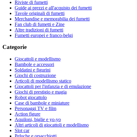
Riviste di fumetti
Guide ai prezzi e all'acquisto dei fumetti
Tavole originali di fumetti
Merchandise e memorabilia dei fumetti
Fan club di fumetti e Zine
Altre tradizioni di fumetti
Fumetti europei e franco-belgi
Categorie
Giocattoli e modellismo
Bambole e accessori
Soldatini e figurini
Giochi di costruzione
Articoli di modellismo statico
Giocattoli per l'infanzia e di emulazione
Giochi di prestigio e magia
Robot giocattolo
Case di bambole e miniature
Personaggi TV e film
Action figure
Aquiloni, biglie e yo-yo
Altri articoli di giocattoli e modellismo
Slot car
Peluche e orsacchiotti