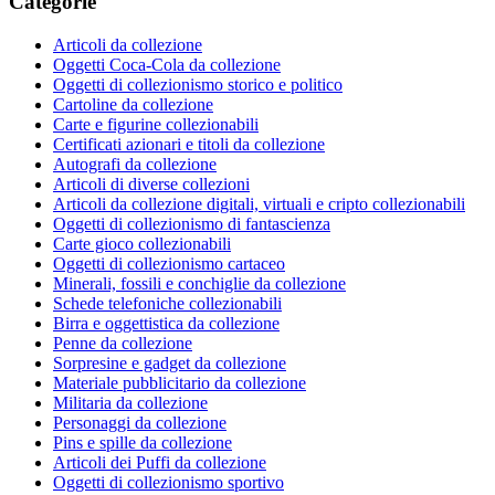
Categorie
Articoli da collezione
Oggetti Coca-Cola da collezione
Oggetti di collezionismo storico e politico
Cartoline da collezione
Carte e figurine collezionabili
Certificati azionari e titoli da collezione
Autografi da collezione
Articoli di diverse collezioni
Articoli da collezione digitali, virtuali e cripto collezionabili
Oggetti di collezionismo di fantascienza
Carte gioco collezionabili
Oggetti di collezionismo cartaceo
Minerali, fossili e conchiglie da collezione
Schede telefoniche collezionabili
Birra e oggettistica da collezione
Penne da collezione
Sorpresine e gadget da collezione
Materiale pubblicitario da collezione
Militaria da collezione
Personaggi da collezione
Pins e spille da collezione
Articoli dei Puffi da collezione
Oggetti di collezionismo sportivo