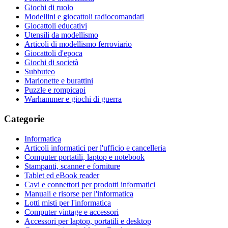
Giochi di ruolo
Modellini e giocattoli radiocomandati
Giocattoli educativi
Utensili da modellismo
Articoli di modellismo ferroviario
Giocattoli d'epoca
Giochi di società
Subbuteo
Marionette e burattini
Puzzle e rompicapi
Warhammer e giochi di guerra
Categorie
Informatica
Articoli informatici per l'ufficio e cancelleria
Computer portatili, laptop e notebook
Stampanti, scanner e forniture
Tablet ed eBook reader
Cavi e connettori per prodotti informatici
Manuali e risorse per l'informatica
Lotti misti per l'informatica
Computer vintage e accessori
Accessori per laptop, portatili e desktop