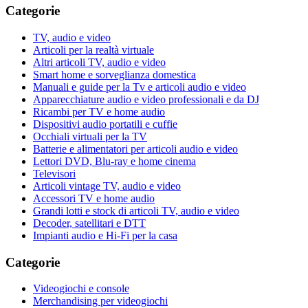
Categorie
TV, audio e video
Articoli per la realtà virtuale
Altri articoli TV, audio e video
Smart home e sorveglianza domestica
Manuali e guide per la Tv e articoli audio e video
Apparecchiature audio e video professionali e da DJ
Ricambi per TV e home audio
Dispositivi audio portatili e cuffie
Occhiali virtuali per la TV
Batterie e alimentatori per articoli audio e video
Lettori DVD, Blu-ray e home cinema
Televisori
Articoli vintage TV, audio e video
Accessori TV e home audio
Grandi lotti e stock di articoli TV, audio e video
Decoder, satellitari e DTT
Impianti audio e Hi-Fi per la casa
Categorie
Videogiochi e console
Merchandising per videogiochi