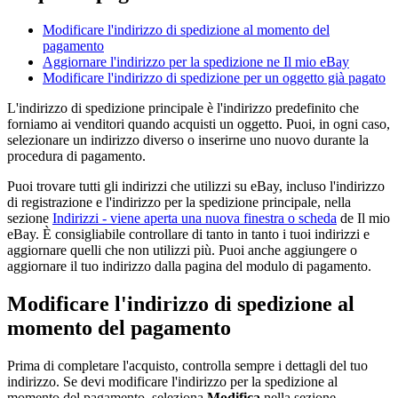
Modificare l'indirizzo di spedizione al momento del
pagamento
Aggiornare l'indirizzo per la spedizione ne Il mio eBay
Modificare l'indirizzo di spedizione per un oggetto già pagato
L'indirizzo di spedizione principale è l'indirizzo predefinito che
forniamo ai venditori quando acquisti un oggetto. Puoi, in ogni caso,
selezionare un indirizzo diverso o inserirne uno nuovo durante la
procedura di pagamento.
Puoi trovare tutti gli indirizzi che utilizzi su eBay, incluso l'indirizzo
di registrazione e l'indirizzo per la spedizione principale, nella
sezione
Indirizzi
- viene aperta una nuova finestra o scheda
de Il mio
eBay. È consigliabile controllare di tanto in tanto i tuoi indirizzi e
aggiornare quelli che non utilizzi più. Puoi anche aggiungere o
aggiornare il tuo indirizzo dalla pagina del modulo di pagamento.
Modificare l'indirizzo di spedizione al
momento del pagamento
Prima di completare l'acquisto, controlla sempre i dettagli del tuo
indirizzo. Se devi modificare l'indirizzo per la spedizione al
momento del pagamento, seleziona
Modifica
nella sezione