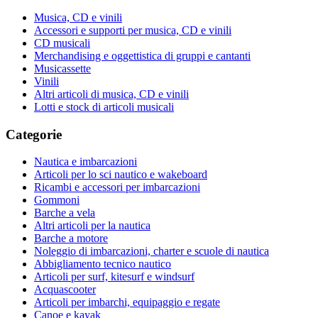
Musica, CD e vinili
Accessori e supporti per musica, CD e vinili
CD musicali
Merchandising e oggettistica di gruppi e cantanti
Musicassette
Vinili
Altri articoli di musica, CD e vinili
Lotti e stock di articoli musicali
Categorie
Nautica e imbarcazioni
Articoli per lo sci nautico e wakeboard
Ricambi e accessori per imbarcazioni
Gommoni
Barche a vela
Altri articoli per la nautica
Barche a motore
Noleggio di imbarcazioni, charter e scuole di nautica
Abbigliamento tecnico nautico
Articoli per surf, kitesurf e windsurf
Acquascooter
Articoli per imbarchi, equipaggio e regate
Canoe e kayak