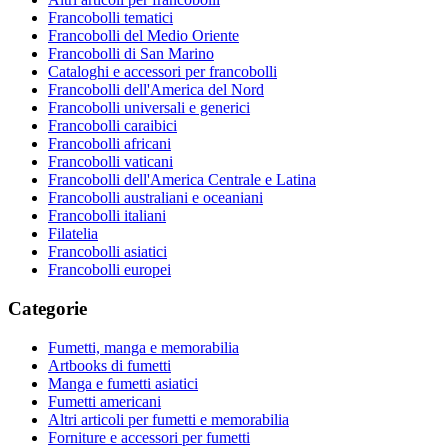
Francobolli tematici
Francobolli del Medio Oriente
Francobolli di San Marino
Cataloghi e accessori per francobolli
Francobolli dell'America del Nord
Francobolli universali e generici
Francobolli caraibici
Francobolli africani
Francobolli vaticani
Francobolli dell'America Centrale e Latina
Francobolli australiani e oceaniani
Francobolli italiani
Filatelia
Francobolli asiatici
Francobolli europei
Categorie
Fumetti, manga e memorabilia
Artbooks di fumetti
Manga e fumetti asiatici
Fumetti americani
Altri articoli per fumetti e memorabilia
Forniture e accessori per fumetti