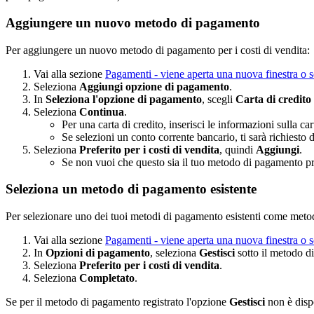
Aggiungere un nuovo metodo di pagamento
Per aggiungere un nuovo metodo di pagamento per i costi di vendita:
Vai alla sezione
Pagamenti
- viene aperta una nuova finestra o 
Seleziona
Aggiungi opzione di pagamento
.
In
Seleziona l'opzione di pagamento
, scegli
Carta di credito
Seleziona
Continua
.
Per una carta di credito, inserisci le informazioni sulla ca
Se selezioni un conto corrente bancario, ti sarà richiesto d
Seleziona
Preferito per i costi di vendita
, quindi
Aggiungi
.
Se non vuoi che questo sia il tuo metodo di pagamento pre
Seleziona un metodo di pagamento esistente
Per selezionare uno dei tuoi metodi di pagamento esistenti come metodo
Vai alla sezione
Pagamenti
- viene aperta una nuova finestra o 
In
Opzioni di pagamento
, seleziona
Gestisci
sotto il metodo d
Seleziona
Preferito per i costi di vendita
.
Seleziona
Completato
.
Se per il metodo di pagamento registrato l'opzione
Gestisci
non è disp