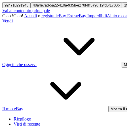
924710291945
40a4e7ad-5a22-410a-935b-e270f4ff5798:19fd5f1783b
1
Vai al contenuto principale
Ciao
!
Ciao!
Accedi
o
registrati
eBay Extra
eBay Imperdibili
Aiuto e con
Vendi
Oggetti che osservi
M
Il mio eBay
Mostra Il
Riepilogo
Visti di recente