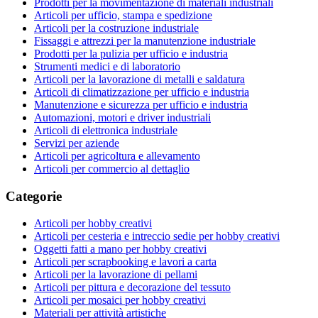
Prodotti per la movimentazione di materiali industriali
Articoli per ufficio, stampa e spedizione
Articoli per la costruzione industriale
Fissaggi e attrezzi per la manutenzione industriale
Prodotti per la pulizia per ufficio e industria
Strumenti medici e di laboratorio
Articoli per la lavorazione di metalli e saldatura
Articoli di climatizzazione per ufficio e industria
Manutenzione e sicurezza per ufficio e industria
Automazioni, motori e driver industriali
Articoli di elettronica industriale
Servizi per aziende
Articoli per agricoltura e allevamento
Articoli per commercio al dettaglio
Categorie
Articoli per hobby creativi
Articoli per cesteria e intreccio sedie per hobby creativi
Oggetti fatti a mano per hobby creativi
Articoli per scrapbooking e lavori a carta
Articoli per la lavorazione di pellami
Articoli per pittura e decorazione del tessuto
Articoli per mosaici per hobby creativi
Materiali per attività artistiche