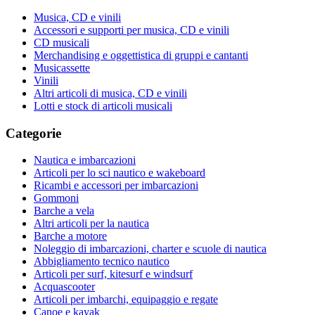
Musica, CD e vinili
Accessori e supporti per musica, CD e vinili
CD musicali
Merchandising e oggettistica di gruppi e cantanti
Musicassette
Vinili
Altri articoli di musica, CD e vinili
Lotti e stock di articoli musicali
Categorie
Nautica e imbarcazioni
Articoli per lo sci nautico e wakeboard
Ricambi e accessori per imbarcazioni
Gommoni
Barche a vela
Altri articoli per la nautica
Barche a motore
Noleggio di imbarcazioni, charter e scuole di nautica
Abbigliamento tecnico nautico
Articoli per surf, kitesurf e windsurf
Acquascooter
Articoli per imbarchi, equipaggio e regate
Canoe e kayak