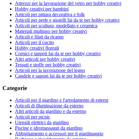
Attrezzi per la lavorazione del vetro per hobby creativi
Hobby creativi per bambini
Articoli per pittura decorativa e folk
Articoli per perle e gioielli fai da te per hobby creativi
Articoli per scultura, modellato e ceramica
Materiali multiuso per hobby creativi
Articoli e filati da ricamo
Articoli per il cucito
Hobby creativi floreali
Cornici e tappeti fai da te per hobby creativi
Altri articoli per hobby creativi
Tessuti e stoffe per hobby creativi
Articoli per la lavorazione del legno
Candele e saponi fai da te per hobby creativi
Categorie
Articoli per il giardino e l'arredamento di esterni
Articoli di illuminazione da esterno
Altri articoli da giardino e da esterno
Articoli per picnic
Utensili elettrici da giardino
Piscine e idromassaggi da giardino
Abbigliamento e accessori per il giardinaggio