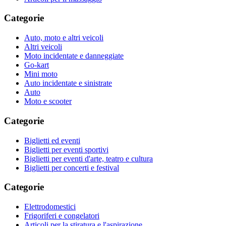
Categorie
Auto, moto e altri veicoli
Altri veicoli
Moto incidentate e danneggiate
Go-kart
Mini moto
Auto incidentate e sinistrate
Auto
Moto e scooter
Categorie
Biglietti ed eventi
Biglietti per eventi sportivi
Biglietti per eventi d'arte, teatro e cultura
Biglietti per concerti e festival
Categorie
Elettrodomestici
Frigoriferi e congelatori
Articoli per la stiratura e l'aspirazione