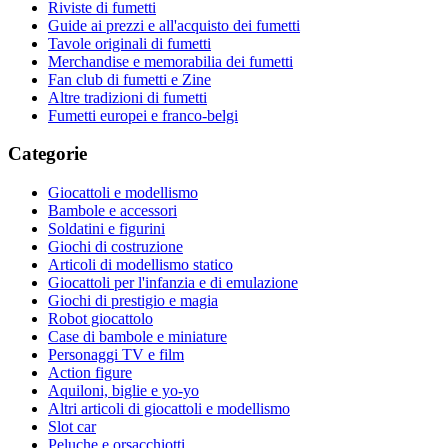
Riviste di fumetti
Guide ai prezzi e all'acquisto dei fumetti
Tavole originali di fumetti
Merchandise e memorabilia dei fumetti
Fan club di fumetti e Zine
Altre tradizioni di fumetti
Fumetti europei e franco-belgi
Categorie
Giocattoli e modellismo
Bambole e accessori
Soldatini e figurini
Giochi di costruzione
Articoli di modellismo statico
Giocattoli per l'infanzia e di emulazione
Giochi di prestigio e magia
Robot giocattolo
Case di bambole e miniature
Personaggi TV e film
Action figure
Aquiloni, biglie e yo-yo
Altri articoli di giocattoli e modellismo
Slot car
Peluche e orsacchiotti