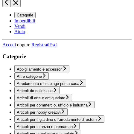
Categorie
Imperdibili
Vendi
Aiuto
Accedi
oppure
Registrati
Esci
Categorie
Abbigliamento e accessori
Altre categorie
Arredamento e bricolage per la casa
Articoli da collezione
Articoli di arte e antiquariato
Articoli per commercio, ufficio e industria
Articoli per hobby creativi
Articoli per il giardino e l'arredamento di esterni
Articoli per infanzia e premaman
Articoli per la bellezza e la salute