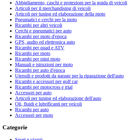
Abbigliamento, caschi e protezioni per la guida di veicoli
Articoli per il merchandising di veicoli
Articoli per tuning ed elaborazione della moto
Pneumatici e cerchi per la moto
Ricambi per altri veicoli
Cerchi e pneumatici per auto
Ricambi per moto d'epoca
GPS, audio ed elettronica auto
Ricambi per quad e ATV
Ricambi per moto
Ricambi per mini moto
Manuali e istruzioni per moto
Ricambi per auto d'epoca
Utensili e prodotti da garage per la riparazione dell'auto
Ricambi e accessori per golf car
Ricambi per motocross e trial
Accessori per auto
Articoli per tuning ed elaborazione dell'auto
Oli, fluidi e lubrificanti per veicoli
Ricambi per auto
Accessori per moto
Categorie
Sport e viaggi