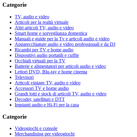
Categorie
TV, audio e video
Articoli per la realtà virtuale
Altri articoli TV, audio e video
Smart home e sorveglianza domestica
Manuali e guide per la Tv e articoli audio e video
Apparecchiature audio e video professionali e da DJ
Ricambi per TV e home audio
Dispositivi audio portatili e cuffie
Occhiali virtuali per la TV
Batterie e alimentatori per articoli audio e video
Lettori DVD, Blu-ray e home cinema
Televisori
Articoli vintage TV, audio e video
Accessori TV e home audio
Grandi lotti e stock di articoli TV, audio e video
Decoder, satellitari e DTT
Impianti audio e Hi-Fi per la casa
Categorie
Videogiochi e console
Merchandising per videogiochi