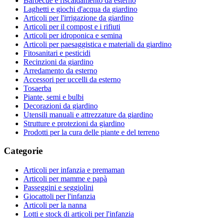
Barbecue e riscaldamento da esterno
Laghetti e giochi d'acqua da giardino
Articoli per l'irrigazione da giardino
Articoli per il compost e i rifiuti
Articoli per idroponica e semina
Articoli per paesaggistica e materiali da giardino
Fitosanitari e pesticidi
Recinzioni da giardino
Arredamento da esterno
Accessori per uccelli da esterno
Tosaerba
Piante, semi e bulbi
Decorazioni da giardino
Utensili manuali e attrezzature da giardino
Strutture e protezioni da giardino
Prodotti per la cura delle piante e del terreno
Categorie
Articoli per infanzia e premaman
Articoli per mamme e papà
Passeggini e seggiolini
Giocattoli per l'infanzia
Articoli per la nanna
Lotti e stock di articoli per l'infanzia