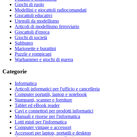
Giochi di ruolo
Modellini e giocattoli radiocomandati
Giocattoli educativi
Utensili da modellismo
Articoli di modellismo ferroviario
Giocattoli d'epoca
Giochi di società
Subbuteo
Marionette e burattini
Puzzle e rompicapi
Warhammer e giochi di guerra
Categorie
Informatica
Articoli informatici per l'ufficio e cancelleria
Computer portatili, laptop e notebook
Stampanti, scanner e forniture
Tablet ed eBook reader
Cavi e connettori per prodotti informatici
Manuali e risorse per l'informatica
Lotti misti per l'informatica
Computer vintage e accessori
Accessori per laptop, portatili e desktop