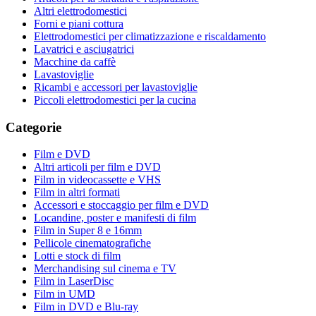
Altri elettrodomestici
Forni e piani cottura
Elettrodomestici per climatizzazione e riscaldamento
Lavatrici e asciugatrici
Macchine da caffè
Lavastoviglie
Ricambi e accessori per lavastoviglie
Piccoli elettrodomestici per la cucina
Categorie
Film e DVD
Altri articoli per film e DVD
Film in videocassette e VHS
Film in altri formati
Accessori e stoccaggio per film e DVD
Locandine, poster e manifesti di film
Film in Super 8 e 16mm
Pellicole cinematografiche
Lotti e stock di film
Merchandising sul cinema e TV
Film in LaserDisc
Film in UMD
Film in DVD e Blu-ray