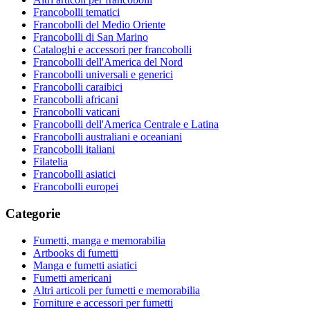
Francobolli tematici
Francobolli del Medio Oriente
Francobolli di San Marino
Cataloghi e accessori per francobolli
Francobolli dell'America del Nord
Francobolli universali e generici
Francobolli caraibici
Francobolli africani
Francobolli vaticani
Francobolli dell'America Centrale e Latina
Francobolli australiani e oceaniani
Francobolli italiani
Filatelia
Francobolli asiatici
Francobolli europei
Categorie
Fumetti, manga e memorabilia
Artbooks di fumetti
Manga e fumetti asiatici
Fumetti americani
Altri articoli per fumetti e memorabilia
Forniture e accessori per fumetti