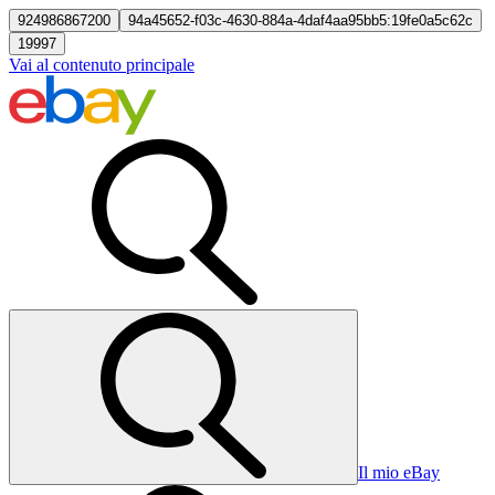
924986867200
94a45652-f03c-4630-884a-4daf4aa95bb5:19fe0a5c62c
19997
Vai al contenuto principale
Il mio eBay