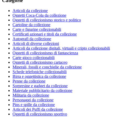
Categorie
Articoli da collezione
Oggetti Coca-Cola da collezione
Oggetti di collezionismo storico e politico
Cartoline da collezione
Carte e figurine collezionabili
Certificati azionari e titoli da collezione
Autografi da collezione
Articoli di diverse collezioni
Articoli da collezione digitali, virtuali e cripto collezionabili
Oggetti di collezionismo di fantascienza
Carte gioco collezionabili
Oggetti di collezionismo cartaceo
Minerali, fossili e conchiglie da collezione
Schede telefoniche collezionabili
Birra e oggettistica da collezione
Penne da collezione
Sorpresine e gadget da collezione
Materiale pubblicitario da collezione
Militaria da collezione
Personaggi da collezione
Pins e spille da collezione
Articoli dei Puffi da collezione
Oggetti di collezionismo sportivo